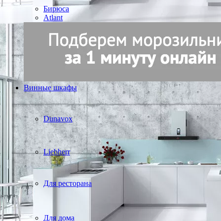
Бирюса
Atlant
Винные шкафы
Dunavox
Liebherr
Для ресторана
Для дома