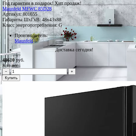
Год гарантии в подарок!
Хит продаж!
Maunfeld MFWC 85D28
Артикул:
801655
Габариты ШxГxВ: 48x43x88
Класс энергопотребления: G
Производитель:
Maunfeld
Доставка сегодня!
48610
руб.
Кол-во:
−
+
Купить