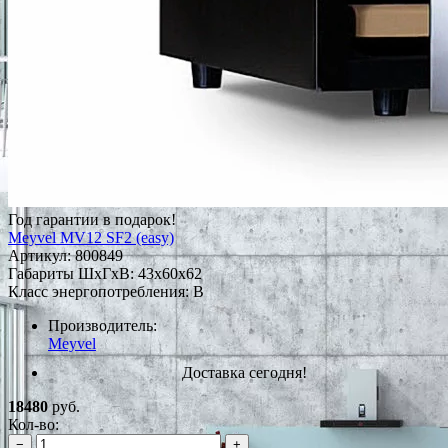
Год гарантии в подарок!
Meyvel MV12 SF2 (easy)
Артикул:
800849
Габариты ШxГxВ: 43x60x62
Класс энергопотребления: B
Производитель:
Meyvel
Доставка сегодня!
18480
руб.
Кол-во:
−
+