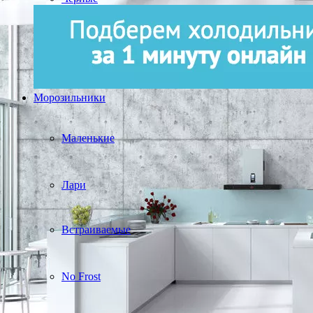
Морозильники
Маленькие
Лари
Встраиваемые
No Frost