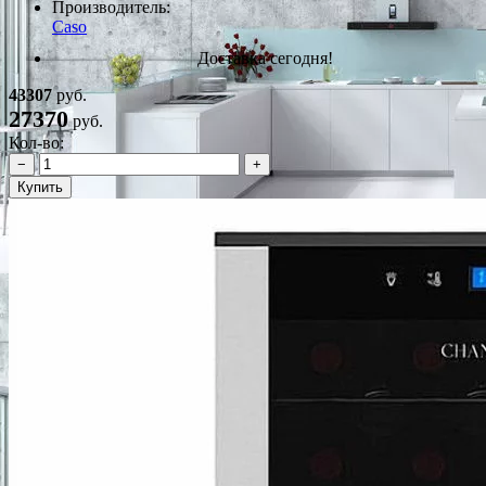
Производитель:
Caso
Доставка сегодня!
43307
руб.
27370
руб.
Кол-во:
−
+
Купить