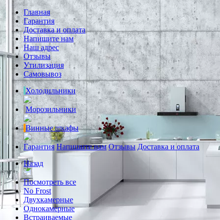
Главная
Гарантия
Доставка и оплата
Напишите нам
Наш адрес
Отзывы
Утилизация
Самовывоз
Холодильники
Морозильники
Винные шкафы
Гарантия
Напишите нам
Отзывы
Доставка и оплата
Назад
Посмотреть все
No Frost
Двухкамерные
Однокамерные
Встраиваемые