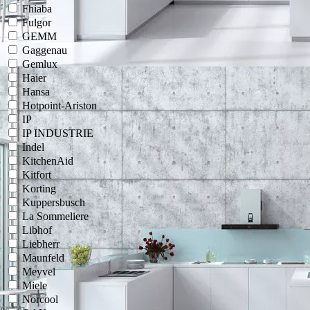
Fhiaba
Fulgor
GEMM
Gaggenau
Gemlux
Haier
Hansa
Hotpoint-Ariston
IP
IP INDUSTRIE
Indel
KitchenAid
Kitfort
Korting
Kuppersbusch
La Sommeliere
Libhof
Liebherr
Maunfeld
Meyvel
Miele
Norcool