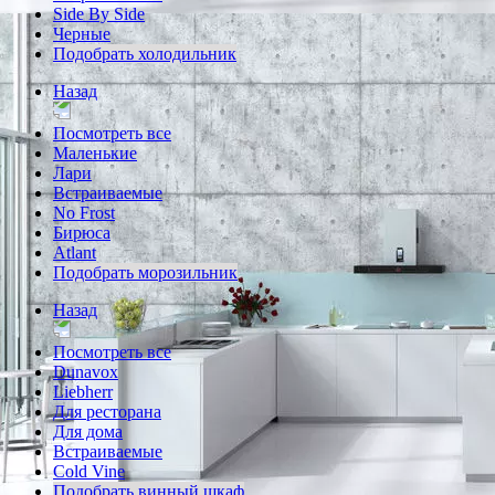
Side By Side
Черные
Подобрать холодильник
Назад
Посмотреть все
Маленькие
Лари
Встраиваемые
No Frost
Бирюса
Atlant
Подобрать морозильник
Назад
Посмотреть все
Dunavox
Liebherr
Для ресторана
Для дома
Встраиваемые
Cold Vine
Подобрать винный шкаф