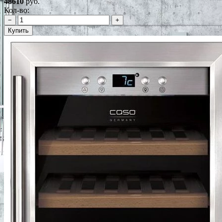
48610
руб.
Кол-во:
−
+
Купить