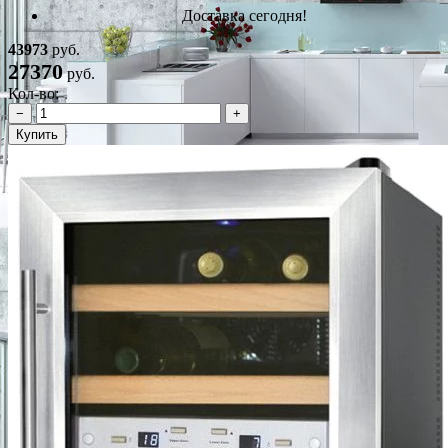
Доставка сегодня!
43973
руб.
27370
руб.
Кол-во:
−
+
Купить