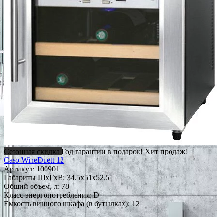
Сезонная скидка
Год гарантии в подарок!
Хит продаж!
Caso WineDuett 12
Артикул:
100901
Габариты ШxГxВ: 34.5x51x52.5
Общий объем, л: 78
Класс энергопотребления: D
Емкость винного шкафа (в бутылках): 12