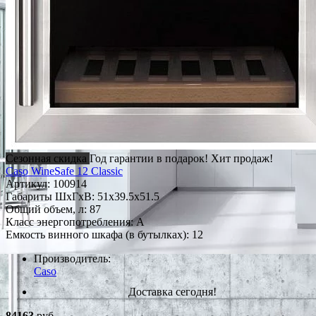
Сезонная скидка
Год гарантии в подарок!
Хит продаж!
Caso WineSafe 12 Classic
Артикул:
100914
Габариты ШxГxВ: 51x39.5x51.5
Общий объем, л: 87
Класс энергопотребления: A
Емкость винного шкафа (в бутылках): 12
Производитель:
Caso
Доставка сегодня!
84163
руб.