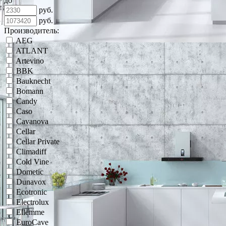
до
руб.
руб.
Производитель:
AEG
ATLANT
Artevino
BBK
Bauknecht
Bomann
Candy
Caso
Cavanova
Cellar
Cellar Private
Climadiff
Cold Vine
Dometic
Dunavox
Ecotronic
Electrolux
Ellemme
EuroCave