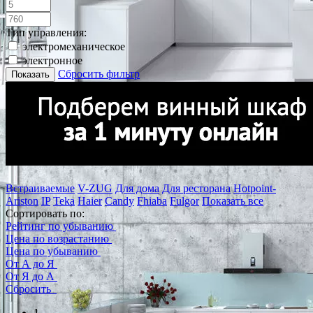
Тип управления:
электромеханическое
электронное
Сбросить фильтр
Показать
Встраиваемые
V-ZUG
Для дома
Для ресторана
Hotpoint-
Ariston
IP
Teka
Haier
Candy
Fhiaba
Fulgor
Показать все
Сортировать по:
Рейтинг по убыванию
Цена по возрастанию
Цена по убыванию
От А до Я
От Я до А
Сбросить
1