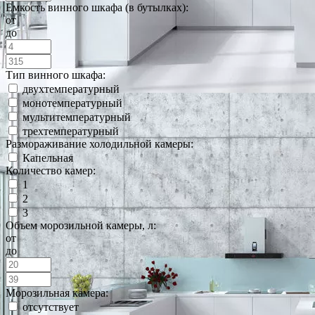
Емкость винного шкафа (в бутылках):
от
до
Тип винного шкафа:
двухтемпературный
монотемпературный
мультитемпературный
трехтемпературный
Размораживание холодильной камеры:
Капельная
Количество камер:
1
2
3
Объем морозильной камеры, л:
от
до
Морозильная камера:
отсутствует