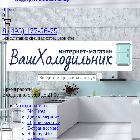
0
руб.
0
8 (495) 177-56-75
Консультация специалистов. Звоните!
Обратный звонок
Время работы:
Ежедневно с 9:00 до 21:00
Холодильники
No Frost
Двухкамерные
Однокамерные
Встраиваемые
Side by side
Черные