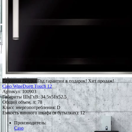
Сезонная скидка
Год гарантии в подарок!
Хит продаж!
Caso WineDuett Touch 12
Артикул:
100903
Габариты ШxГxВ: 34.5x51x52.5
Общий объем, л: 78
Класс энергопотребления: D
Емкость винного шкафа (в бутылках): 12
Производитель:
Caso