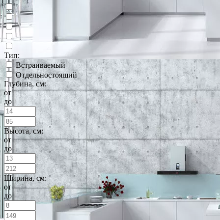
Тип:
Встраиваемый
Отдельностоящий
Глубина, см:
от
до
Высота, см:
от
до
Ширина, см:
от
до