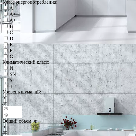
Класс энергопотребления:
A
A+
A++
B
C
D
E
F
G
Климатический класс:
N
SN
ST
T
Уровень шума, дБ:
от
до
Общий объем, л:
от
до