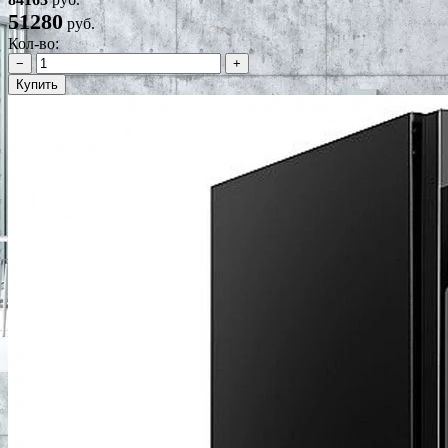
51280
руб.
Кол-во:
−
+
Купить