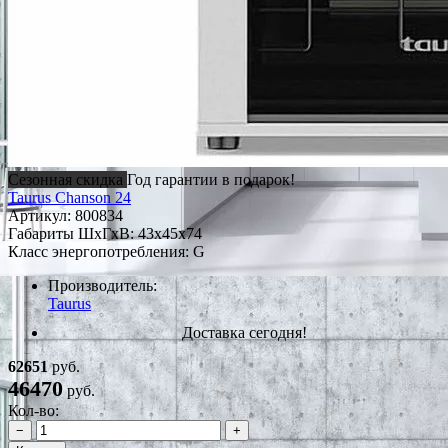
Сезонная скидка
Год гарантии в подарок!
Taurus Chanson 24
Артикул:
800834
Габариты ШxГxВ: 43x45x74
Класс энергопотребления: G
Производитель:
Taurus
Доставка сегодня!
62651
руб.
46470
руб.
Кол-во:
−
+