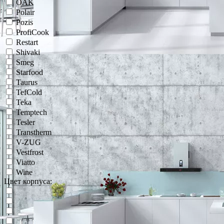
OAK
Polair
Pozis
ProfiCook
Restart
Shivaki
Smeg
Starfood
Taurus
TefCold
Teka
Temptech
Tesler
Transtherm
V-ZUG
Vestfrost
Viatto
Wine
Цвет корпуса: