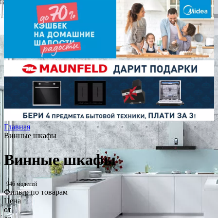
Главная
Винные шкафы
Винные шкафы
946 моделей
Фильтр по товарам
Цена
от