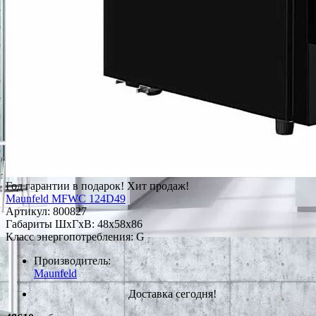
Год гарантии в подарок!
Хит продаж!
Maunfeld MFWC 124D49
Артикул:
800827
Габариты ШxГxВ: 48x58x86
Класс энергопотребления: G
Производитель:
Maunfeld
Доставка сегодня!