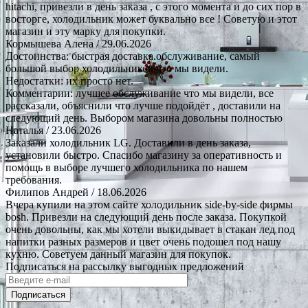
hitachi, привезли в день заказа , с этого момента и до сих пор в
восторге, холодильник может буквально все ! Советую и этот
магазин и эту марку для покупки.
Кормышева Алена
/ 29.06.2026
Достоинства: быстрая доставка.обслуживание, самый
большой выбор холодильников что мы видели.
Недостатки: их просто нет.
Комментарии: лучшее обслуживание что мы видели, все
рассказали, объяснили что лучше подойдёт , доставили на
следующий день. Выбором магазина довольны полностью
Наталья
/ 23.06.2026
Заказали холодильник LG. Доставили в день заказа,
установили быстро. Спасибо магазину за оперативность и
помощь в выборе лучшего холодильника по нашем
требования.
Филипов Андрей
/ 18.06.2026
Вчера купили на этом сайте холодильник side-by-side фирмы
bosh. Привезли на следующий день после заказа. Покупкой
очень довольны, как мы хотели выкидывает в стакан лед под
напитки разных размеров и цвет очень подошел под нашу
кухню. Советуем данный магазин для покупок.
Подписаться на рассылку выгодных предложений
Подписаться