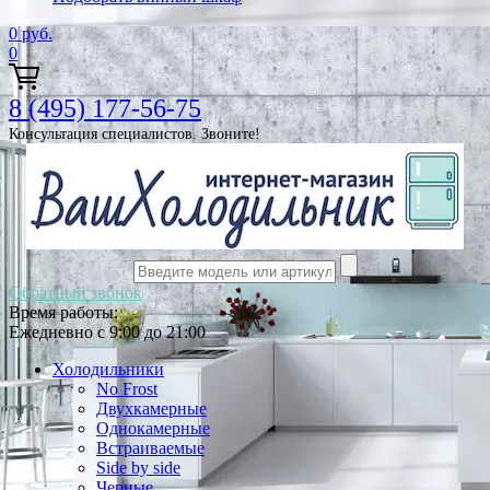
0
руб.
0
8 (495) 177-56-75
Консультация специалистов. Звоните!
Обратный звонок
Время работы:
Ежедневно с 9:00 до 21:00
Холодильники
No Frost
Двухкамерные
Однокамерные
Встраиваемые
Side by side
Черные