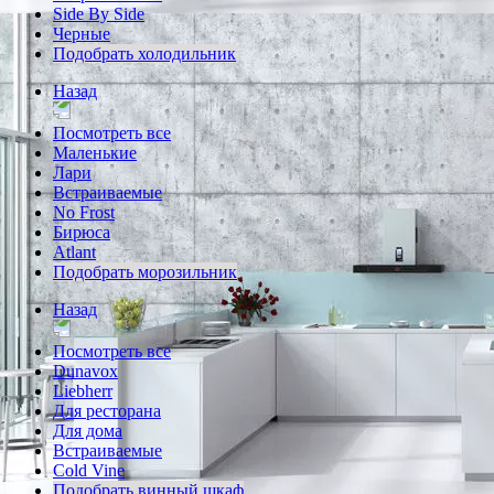
Side By Side
Черные
Подобрать холодильник
Назад
Посмотреть все
Маленькие
Лари
Встраиваемые
No Frost
Бирюса
Atlant
Подобрать морозильник
Назад
Посмотреть все
Dunavox
Liebherr
Для ресторана
Для дома
Встраиваемые
Cold Vine
Подобрать винный шкаф