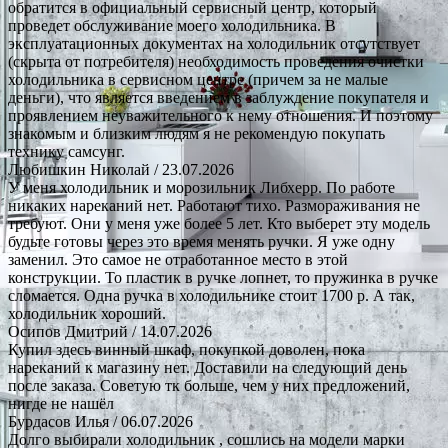
обратится в официальный сервисный центр, который
проведет обслуживание моего холодильника. В
эксплуатационных документах на холодильник отсутствует
(скрыта от потребителя) необходимость проведения очистки
холодильника в сервисном центре (причем за не малые
деньги), что является введением в заблуждение покупателя и
проявлением неуважительного к нему отношения. И поэтому
знакомым и близким людям я не рекомендую покупать
технику самсунг.
Любишкин Николай
/ 23.07.2026
У меня холодильник и морозильник Либхерр. По работе
никаких нареканий нет. Работают тихо. Размораживания не
требуют. Они у меня уже более 5 лет. Кто выберет эту модель
будьте готовы через это время менять ручки. Я уже одну
заменил. Это самое не отработанное место в этой
конструкции. То пластик в ручке лопнет, то пружинка в ручке
сломается. Одна ручка в холодильнике стоит 1700 р. А так,
холодильник хороший.
Осипов Дмитрий
/ 14.07.2026
Купил здесь винный шкаф, покупкой доволен, пока
нареканий к магазину нет. Доставили на следующий день
после заказа. Советую тк больше, чем у них предложений,
нигде не нашёл
Бурдасов Илья
/ 06.07.2026
Долго выбирали холодильник , сошлись на модели марки