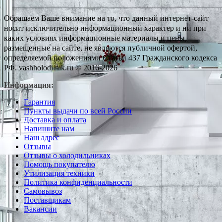
Обращаем Ваше внимание на то, что данный интернет-сайт
носит исключительно информационный характер и ни при
каких условиях информационные материалы и цены,
размещенные на сайте, не являются публичной офертой,
определяемой положениями Статьи 437 Гражданского кодекса
РФ. vashholodilnik.ru © 2016-2026
Информация:
Гарантия
Пункты выдачи по всей России
Доставка и оплата
Напишите нам
Наш адрес
Отзывы
Отзывы о холодильниках
Помощь покупателю
Утилизация техники
Политика конфиденциальности
Самовывоз
Поставщикам
Вакансии