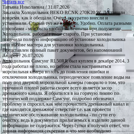
Читать все
Татьяна Николаевна
/ 31.07.2026
Заказала Холодильник BEKO RCNK 270K20 W. Доставили
вовремя. как и обещали. Очень аккуратно внесли и
установили. Старый тут же вынесли. Удобно. Оплата разными
способами - мне было удобно наличными при получении.
Холодильник. работает тише старого. При установке
получила полную информацию об установке холодильника
или вызове мастера для установки холодильника.
Представлен полный пакет документов, без напоминаний
Андрей
/ 26.07.2026
Холодильник Самсунг RL50RR был куплен в декабре 2014, 3
года работал не плохо, но потом стала настраиваться
морозильная камера вплоть до появления ошибки и
отключения холодильника, периодическое появление воды на
полу под дверкой морозильной камеры говорило о том, что
причиной плохой работы скорее всего является засор
дренажного канала. Я обратился в на горячую линию по
технической поддержке Самсунг, подробно обозначил
проблему и спросил, как мне прочистить дренажный канал и
где находится дренажное отверстие т.е. как провести
техническое обслуживание холодильника - по сути его
очистку, ведь в документах прилагаемых к изделию данной
информации не содержится. Через сутки я получил ответ, что
данная информация секретная и что мне необходимо