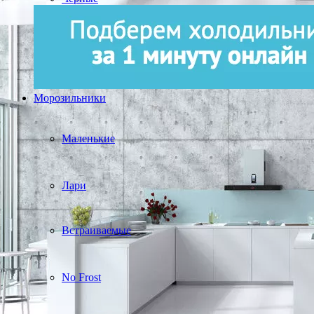
Морозильники
Маленькие
Лари
Встраиваемые
No Frost