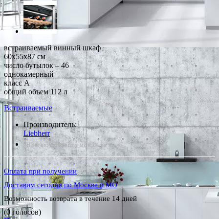
встраиваемый винный шкаф
60x55x87 см
число бутылок – 46
однокамерный
класс A
общий объем 112 л
Встраиваемые
Производитель:
Liebherr
*Наличие уточняйте у менеджера
Оплата при получении
Доставим сегодня по Москве и МО
Возможность возврата в течение 14 дней
(0 голосов)