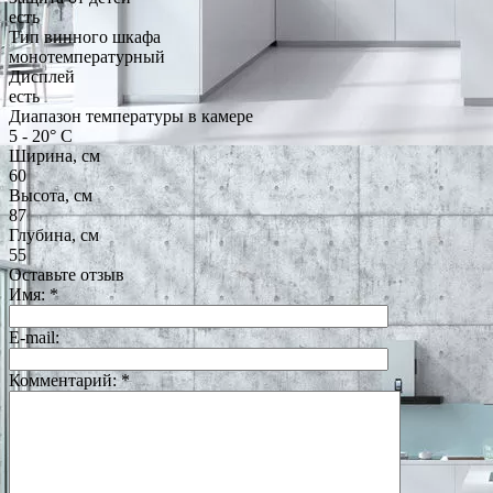
есть
Тип винного шкафа
монотемпературный
Дисплей
есть
Диапазон температуры в камере
5 - 20° С
Ширина, см
60
Высота, см
87
Глубина, см
55
Оставьте отзыв
Имя:
*
E-mail:
Комментарий:
*