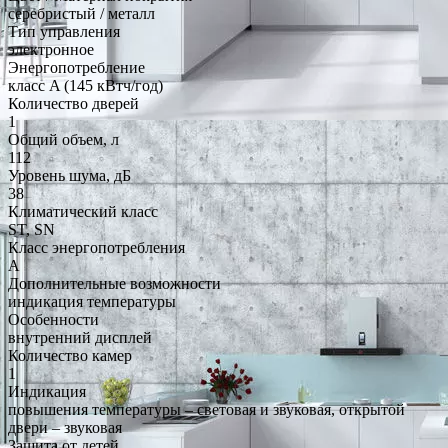
серебристый / металл
Тип управления
электронное
Энергопотребление
класс A (145 кВтч/год)
Количество дверей
1
Общий объем, л
112
Уровень шума, дБ
38
Климатический класс
ST, SN
Класс энергопотребления
A
Дополнительные возможности
индикация температуры
Особенности
внутренний дисплей
Количество камер
1
Индикация
повышения температуры – световая и звуковая, открытой
двери – звуковая
Защита от детей