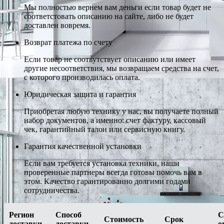
Мы полностью вернем вам деньги если товар будет не
соответстовать описанию на сайте, либо не будет
доставлен вовремя.
Возврат платежа по счету
Если товар не соотвутствует описанию или имеет
другие несоответствия, мы возвращаем средства на счет,
с которого производилась оплата.
Юридическая защита и гарантия
Приобретая любую технику у нас, вы получаете полный
набор документов, а именно: счет фактуру, кассовый
чек, гарантийный талон или сервисную книгу.
Гарантия качественной установки
Если вам требуется установка техники, наши
проверенные партнеры всегда готовы помочь вам в
этом. Качество гарантированно долгими годами
сотрудничества.
Регион
Способ
С
Стоимость
Срок
доставки
доставки
о