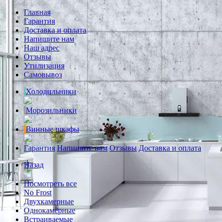
Главная
Гарантия
Доставка и оплата
Напишите нам
Наш адрес
Отзывы
Утилизация
Самовывоз
Холодильники
Морозильники
Винные шкафы
Гарантия
Напишите нам
Отзывы
Доставка и оплата
Назад
Посмотреть все
No Frost
Двухкамерные
Однокамерные
Встраиваемые