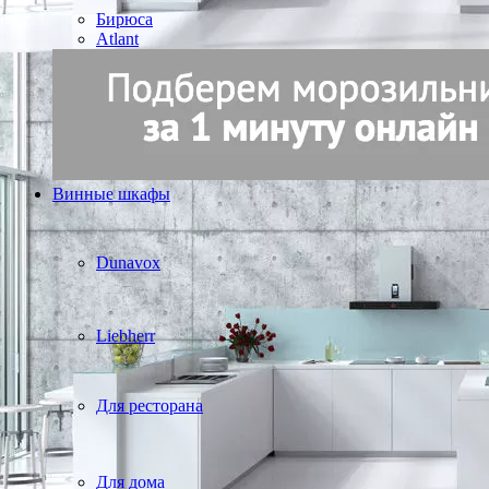
Бирюса
Atlant
Винные шкафы
Dunavox
Liebherr
Для ресторана
Для дома