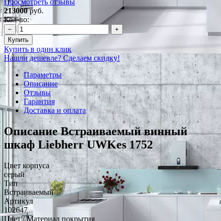
Просмотреть отзывы
213000
руб.
Кол-во:
−
+
Купить
Купить в один клик
Нашли дешевле? Сделаем скидку!
Параметры
Описание
Отзывы
Гарантия
Доставка и оплата
Описание Встраиваемый винный
шкаф Liebherr UWKes 1752
Цвет корпуса
серый
Тип
Встраиваемый
Артикул
102647
Цвет / Материал покрытия