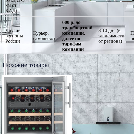
км от
КАД)
600 р. до
транспортной
Другие
3-10 дня (в
Курьер,
компании,
П
регионы
зависимости
самовывоз
далее по
п
России
от региона)
тарифам
компании
Похожие товары