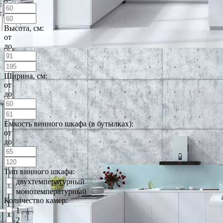
Высота, см:
от
до
Ширина, см:
от
до
Емкость винного шкафа (в бутылках):
от
до
Тип винного шкафа:
двухтемпературный
монотемпературный
Количество камер:
1
2