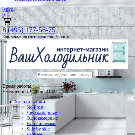
0
руб.
0
8 (495) 177-56-75
Консультация специалистов. Звоните!
Обратный звонок
Время работы:
Ежедневно с 9:00 до 21:00
Холодильники
No Frost
Двухкамерные
Однокамерные
Встраиваемые
Side by side
Черные