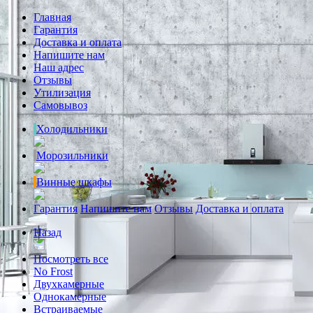
Главная
Гарантия
Доставка и оплата
Напишите нам
Наш адрес
Отзывы
Утилизация
Самовывоз
Холодильники
Морозильники
Винные шкафы
Гарантия
Напишите нам
Отзывы
Доставка и оплата
Назад
Посмотреть все
No Frost
Двухкамерные
Однокамерные
Встраиваемые