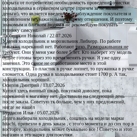
(скрыта от потребителя) необходимость проведения очистки
холодильника в сервисном центре (причем за не малые
деньги), что является введением в заблуждение покупателя и
проявлением неуважительного к нему отношения. И поэтому
знакомым и близким людям я не рекомендую покупать
технику самсунг.
Любишкин Николай
/ 22.07.2026
У меня холодильник и морозильник Либхерр. По работе
никаких нареканий нет. Работают тихо. Размораживания не
требуют. Они у меня уже более 5 лет. Кто выберет эту модель
будьте готовы через это время менять ручки. Я уже одну
заменил. Это самое не отработанное место в этой
конструкции. То пластик в ручке лопнет, то пружинка в ручке
сломается. Одна ручка в холодильнике стоит 1700 р. А так,
холодильник хороший.
Осипов Дмитрий
/ 13.07.2026
Купил здесь винный шкаф, покупкой доволен, пока
нареканий к магазину нет. Доставили на следующий день
после заказа. Советую тк больше, чем у них предложений,
нигде не нашёл
Бурдасов Илья
/ 05.07.2026
Долго выбирали холодильник , сошлись на модели марки
hitachi, привезли в день заказа , с этого момента и до сих пор в
восторге, холодильник может буквально все ! Советую и этот
магазин и эту марку для покупки.