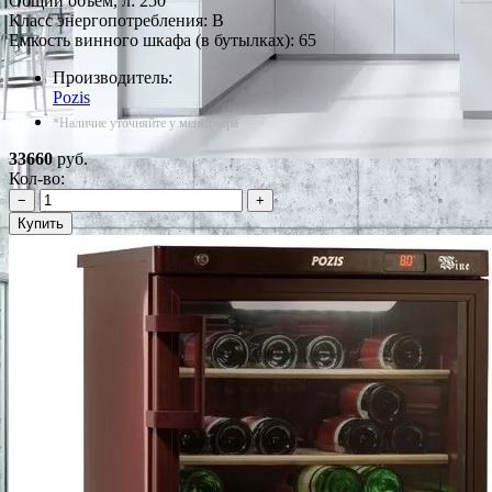
Общий объем, л: 250
Класс энергопотребления: B
Емкость винного шкафа (в бутылках): 65
Производитель:
Pozis
*Наличие уточняйте у менеджера
33660
руб.
Кол-во:
−
+
Купить