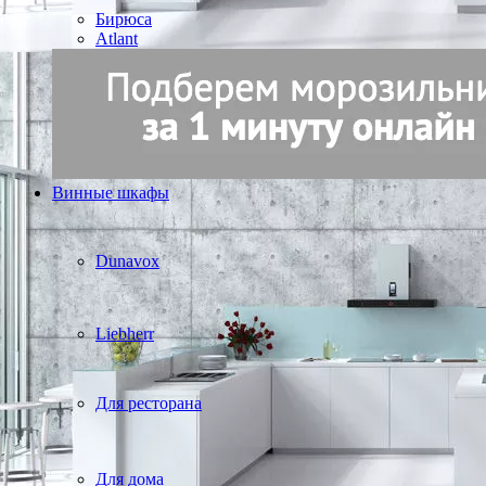
Бирюса
Atlant
Винные шкафы
Dunavox
Liebherr
Для ресторана
Для дома