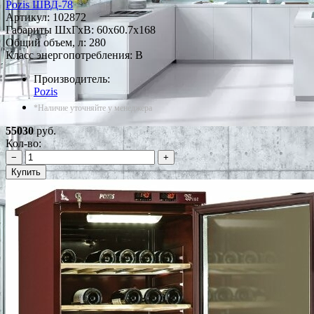
Pozis ШВД-78
Артикул:
102872
Габариты ШxГxВ: 60x60.7x168
Общий объем, л: 280
Класс энергопотребления: B
Производитель:
Pozis
*Наличие уточняйте у менеджера
55030
руб.
Кол-во:
−
+
Купить