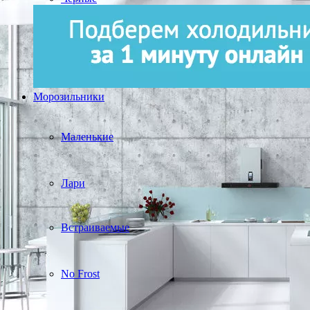
Морозильники
Маленькие
Лари
Встраиваемые
No Frost