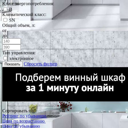
Класс энергопотребления:
B
Климатический класс:
SN
Общий объем, л:
от
до
Тип управления:
электронное
Сбросить фильтр
Показать
Сортировать по:
Рейтинг по убыванию
Цена по возрастанию
Цена по убыванию