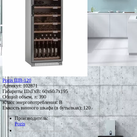
Pozis ШВ-120
Артикул:
102871
Габариты ШxГxВ: 60x60.7x195
Общий объем, л: 390
Класс энергопотребления: B
Емкость винного шкафа (в бутылках): 120
Производитель:
Pozis
*Наличие уточняйте у менеджера