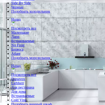
Side By Side
Черные
Подобрать холодильник
Назад
Посмотреть все
Маленькие
Лари
Встраиваемые
No Frost
Бирюса
Atlant
Подобрать морозильник
Назад
Посмотреть все
Dunavox
Liebherr
Для ресторана
Для дома
Встраиваемые
Cold Vine
Подобрать винный шкаф