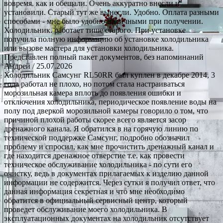
вовремя. как и обещали. Очень аккуратно внесли и
установили. Старый тут же вынесли. Удобно. Оплата разными
способами - мне было удобно наличными при получении.
Холодильник. работает тише старого. При установке
получила полную информацию об установке холодильника
или вызове мастера для установки холодильника.
Представлен полный пакет документов, без напоминаний
Андрей
/ 25.07.2026
Холодильник Самсунг RL50RR был куплен в декабре 2014, 3
года работал не плохо, но потом стала настраиваться
морозильная камера вплоть до появления ошибки и
отключения холодильника, периодическое появление воды на
полу под дверкой морозильной камеры говорило о том, что
причиной плохой работы скорее всего является засор
дренажного канала. Я обратился в на горячую линию по
технической поддержке Самсунг, подробно обозначил
проблему и спросил, как мне прочистить дренажный канал и
где находится дренажное отверстие т.е. как провести
техническое обслуживание холодильника - по сути его
очистку, ведь в документах прилагаемых к изделию данной
информации не содержится. Через сутки я получил ответ, что
данная информация секретная и что мне необходимо
обратится в официальный сервисный центр, который
проведет обслуживание моего холодильника. В
эксплуатационных документах на холодильник отсутствует