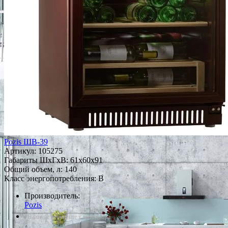
Pozis ШВ-39
Артикул:
105275
Габариты ШxГxВ: 61x60x91
Общий объем, л: 140
Класс энергопотребления: B
Производитель:
Pozis
*Наличие уточняйте у менеджера