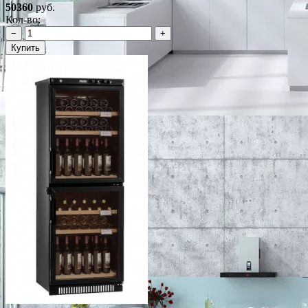
50360
руб.
Кол-во:
−
+
Купить