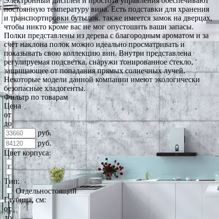
Электронный дисплей и простота управления обеспечивают
постоянную температуру вина. Есть подставки для хранения
и транспортировки бутылок. также имеется замок на дверцах,
чтобы никто кроме вас не мог опустошить ваши запасы.
Полки представлены из дерева с благородным ароматом и за
счет наклона полок можно идеально просматривать и
показывать свою коллекцию вин. Внутри представлена
регулируемая подсветка, снаружи тонированное стекло,
защищающее от попадания прямых солнечных лучей.
Некоторые модели данной компании имеют экологически
безопасные хладогенты.
Фильтр по товарам
Цена
от
до
руб.
руб.
Цвет корпуса:
Тип:
Отдельностоящий
Глубина, см:
от
до