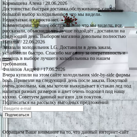
Кормышева Алена
/ 28.06.2026
Достоинства: быстрая доставка.обслуживание, самый
большой выбор холодильников что мы видели.
Недостатки: их просто нет.
Комментарии: лучшее обслуживание что мы видели, все
рассказали, объяснили что лучше подойдёт , доставили на
следующий день. Выбором магазина довольны полностью
Наталья
/ 22.06.2026
Заказали холодильник LG. Доставили в день заказа,
установили быстро. Спасибо магазину за оперативность и
помощь в выборе лучшего холодильника по нашем
требования.
Филипов Андрей
/ 17.06.2026
Вчера купили на этом сайте холодильник side-by-side фирмы
bosh. Привезли на следующий день после заказа. Покупкой
очень довольны, как мы хотели выкидывает в стакан лед под
напитки разных размеров и цвет очень подошел под нашу
кухню. Советуем данный магазин для покупок.
Подписаться на рассылку выгодных предложений
Подписаться
Обращаем Ваше внимание на то, что данный интернет-сайт