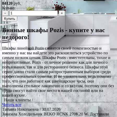
84120
руб.
Кол-во:
−
+
Купить
Винные шкафы Pozis - купите у нас
недорого!
Шкафы линейкой Pozis славятся своей помпезностью и
именно у нас вы найдете это раскошелиться устройство по
самым низким ценам. Шкафы Pozis - вместительны, тихие и
неприхотливые. Pozis - отличное решение как для личного
пользования, так и для ресторанного бизнеса. Шкафы этой
серии давно стали самым распространенным выборов среди
профессиональных сомелье. И не удивительно, ведь помимо
того, что они работают как швейцарские часы, они
выполнены стильное лаконично и со вкусом, поэтому они без
труда смогут найти свое место в вашей гостиной или на
вашей кухне.
Наши клиенты /
Читать все
Татьяна Николаевна
/ 30.07.2026
Заказала Холодильник BEKO RCNK 270K20 W. Доставили