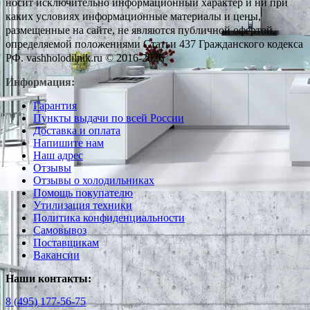
носит исключительно информационный характер и ни при
каких условиях информационные материалы и цены,
размещенные на сайте, не являются публичной офертой,
определяемой положениями Статьи 437 Гражданского кодекса
РФ. vashholodilnik.ru © 2016-2026
Информация:
Гарантия
Пункты выдачи по всей России
Доставка и оплата
Напишите нам
Наш адрес
Отзывы
Отзывы о холодильниках
Помощь покупателю
Утилизация техники
Политика конфиденциальности
Самовывоз
Поставщикам
Вакансии
Наши контакты:
8 (495) 177-56-75