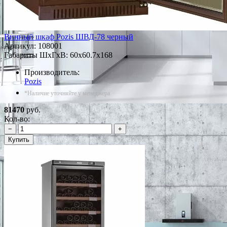
Винный шкаф Pozis ШВД-78 черный
Артикул:
108001
Габариты ШxГxВ: 60x60.7x168
Производитель:
Pozis
*Наличие уточняйте у менеджера
81470
руб.
Кол-во:
−
+
Купить