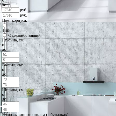
от
до
руб.
руб.
Цвет корпуса:
Тип:
Отдельностоящий
Глубина, см:
от
до
Высота, см:
от
до
Ширина, см:
от
до
Емкость винного шкафа (в бутылках):