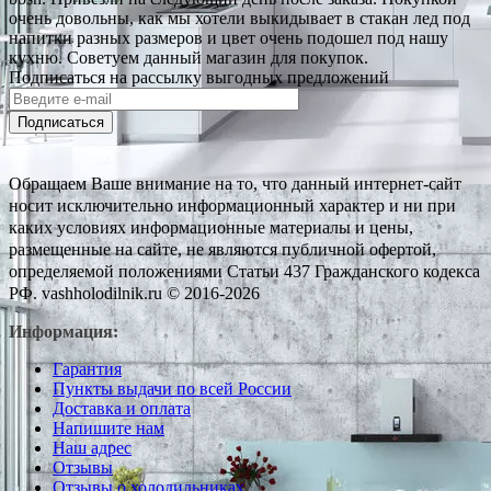
очень довольны, как мы хотели выкидывает в стакан лед под
напитки разных размеров и цвет очень подошел под нашу
кухню. Советуем данный магазин для покупок.
Подписаться на рассылку выгодных предложений
Подписаться
Обращаем Ваше внимание на то, что данный интернет-сайт
носит исключительно информационный характер и ни при
каких условиях информационные материалы и цены,
размещенные на сайте, не являются публичной офертой,
определяемой положениями Статьи 437 Гражданского кодекса
РФ. vashholodilnik.ru © 2016-2026
Информация:
Гарантия
Пункты выдачи по всей России
Доставка и оплата
Напишите нам
Наш адрес
Отзывы
Отзывы о холодильниках