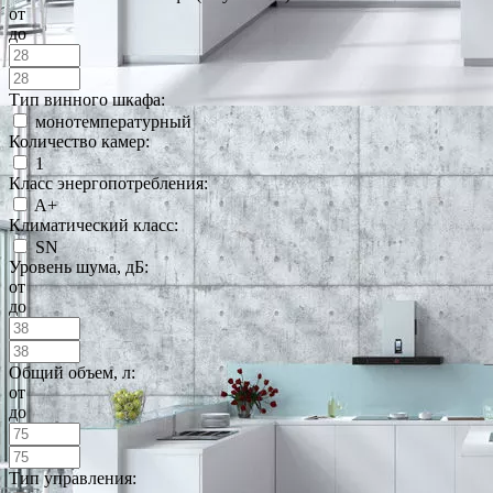
от
до
Тип винного шкафа:
монотемпературный
Количество камер:
1
Класс энергопотребления:
A+
Климатический класс:
SN
Уровень шума, дБ:
от
до
Общий объем, л:
от
до
Тип управления: