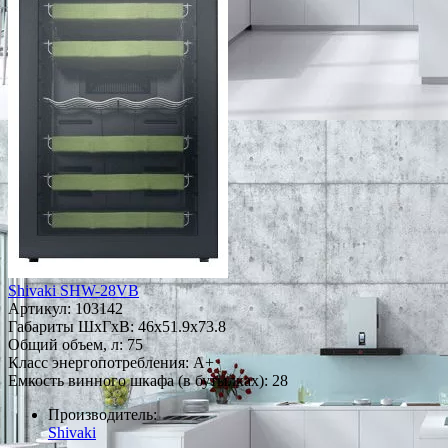
Shivaki SHW-28VB
Артикул:
103142
Габариты ШxГxВ: 46x51.9x73.8
Общий объем, л: 75
Класс энергопотребления: A+
Емкость винного шкафа (в бутылках): 28
Производитель:
Shivaki