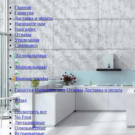
Главная
Гарантия
Доставка и оплата
Напишите нам
Наш адрес
Отзывы
Утилизация
Самовывоз
Холодильники
Морозильники
Винные шкафы
Гарантия
Напишите нам
Отзывы
Доставка и оплата
Назад
Посмотреть все
No Frost
Двухкамерные
Однокамерные
Встраиваемые