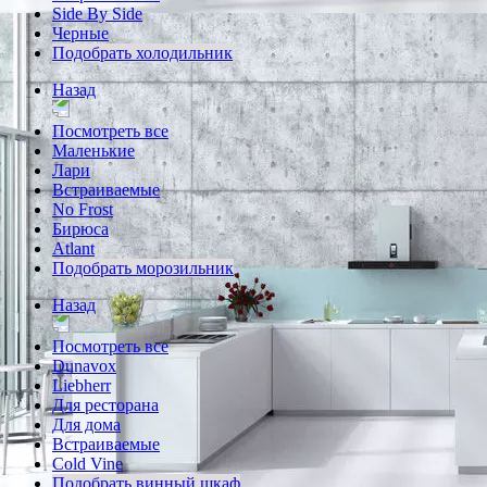
Side By Side
Черные
Подобрать холодильник
Назад
Посмотреть все
Маленькие
Лари
Встраиваемые
No Frost
Бирюса
Atlant
Подобрать морозильник
Назад
Посмотреть все
Dunavox
Liebherr
Для ресторана
Для дома
Встраиваемые
Cold Vine
Подобрать винный шкаф