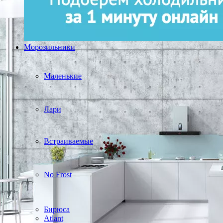
Морозильники
Маленькие
Лари
Встраиваемые
No Frost
Бирюса
Atlant