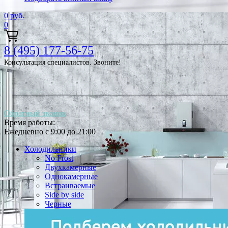
0
руб.
0
8 (495) 177-56-75
Консультация специалистов. Звоните!
Обратный звонок
Время работы:
Ежедневно с 9:00 до 21:00
Холодильники
No Frost
Двухкамерные
Однокамерные
Встраиваемые
Side by side
Черные