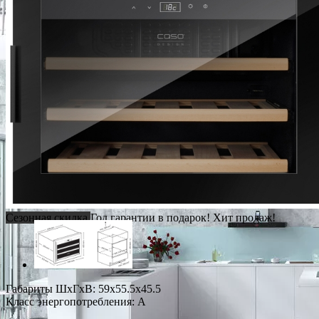
Сезонная скидка
Год гарантии в подарок!
Хит продаж!
Габариты ШxГxВ: 59x55.5x45.5
Класс энергопотребления: A