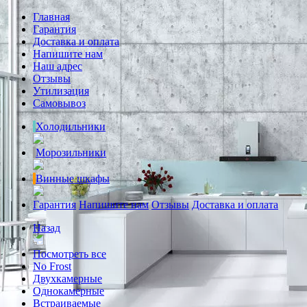
Главная
Гарантия
Доставка и оплата
Напишите нам
Наш адрес
Отзывы
Утилизация
Самовывоз
Холодильники
Морозильники
Винные шкафы
Гарантия
Напишите нам
Отзывы
Доставка и оплата
Назад
Посмотреть все
No Frost
Двухкамерные
Однокамерные
Встраиваемые