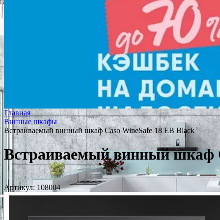
Главная
Винные шкафы
Встраиваемый винный шкаф Caso WineSafe 18 EB Black
Встраиваемый винный шкаф C
Артикул:
108004