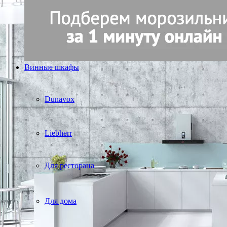
Винные шкафы
Dunavox
Liebherr
Для ресторана
Для дома