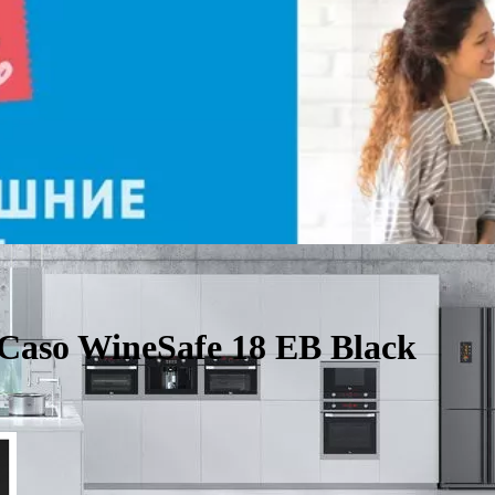
aso WineSafe 18 EB Black