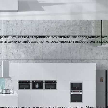
азии, это являются причиной возникновения оправданных затр
учить ценную информацию, которая упростит выбор столь важн
нения всех полезных и вкусовых качеств продуктов. Модели ноу 