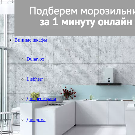
Винные шкафы
Dunavox
Liebherr
Для ресторана
Для дома