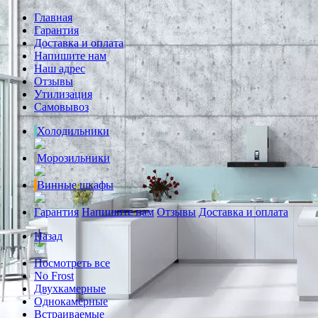
Главная
Гарантия
Доставка и оплата
Напишите нам
Наш адрес
Отзывы
Утилизация
Самовывоз
Холодильники
Морозильники
Винные шкафы
Гарантия
Напишите нам
Отзывы
Доставка и оплата
Назад
Посмотреть все
No Frost
Двухкамерные
Однокамерные
Встраиваемые