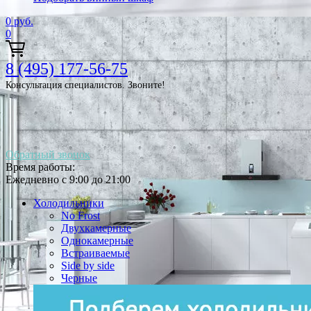
0
руб.
0
8 (495) 177-56-75
Консультация специалистов. Звоните!
Обратный звонок
Время работы:
Ежедневно с 9:00 до 21:00
Холодильники
No Frost
Двухкамерные
Однокамерные
Встраиваемые
Side by side
Черные