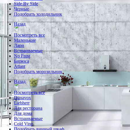
Side By Side
Черные
Подобрать холодильник
Назад
Посмотреть все
Маленькие
Лари
Встраиваемые
No Frost
Бирюса
Atlant
Подобрать морозильник
Назад
Посмотреть все
Dunavox
Liebherr
Для ресторана
Для дома
Встраиваемые
Cold Vine
Подобрать винный шкаф