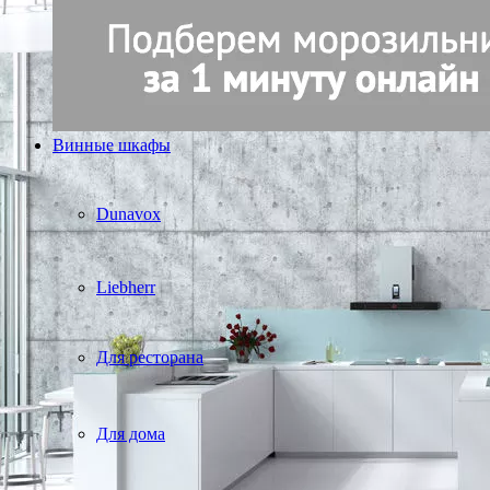
Винные шкафы
Dunavox
Liebherr
Для ресторана
Для дома