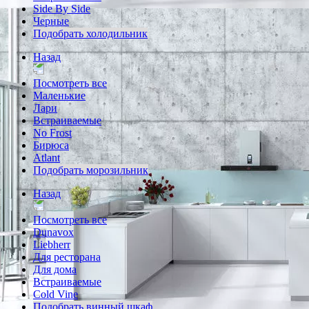
Side By Side
Черные
Подобрать холодильник
Назад
Посмотреть все
Маленькие
Лари
Встраиваемые
No Frost
Бирюса
Atlant
Подобрать морозильник
Назад
Посмотреть все
Dunavox
Liebherr
Для ресторана
Для дома
Встраиваемые
Cold Vine
Подобрать винный шкаф