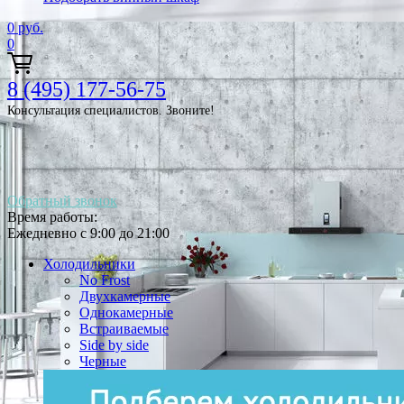
0
руб.
0
8 (495) 177-56-75
Консультация специалистов. Звоните!
Обратный звонок
Время работы:
Ежедневно с 9:00 до 21:00
Холодильники
No Frost
Двухкамерные
Однокамерные
Встраиваемые
Side by side
Черные