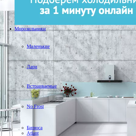
Морозильники
Маленькие
Лари
Встраиваемые
No Frost
Бирюса
Atlant