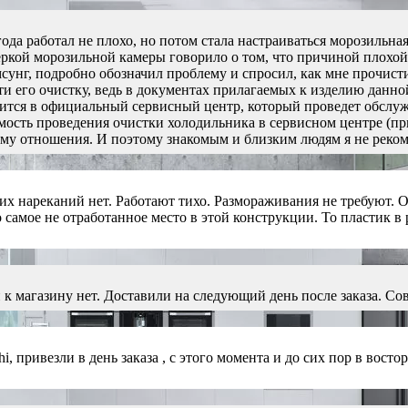
да работал не плохо, но потом стала настраиваться морозильна
ркой морозильной камеры говорило о том, что причиной плохой р
унг, подробно обозначил проблему и спросил, как мне прочисти
ти его очистку, ведь в документах прилагаемых к изделию данно
тится в официальный сервисный центр, который проведет обсл
мость проведения очистки холодильника в сервисном центре (при
му отношения. И поэтому знакомым и близким людям я не реком
 нареканий нет. Работают тихо. Размораживания не требуют. Они
 самое не отработанное место в этой конструкции. То пластик в 
к магазину нет. Доставили на следующий день после заказа. Со
, привезли в день заказа , с этого момента и до сих пор в восто