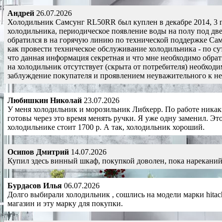
Андрей
26.07.2026
Холодильник Самсунг RL50RR был куплен в декабре 2014, 3 го
холодильника, периодическое появление воды на полу под две
обратился в на горячую линию по технической поддержке Самс
как провести техническое обслуживание холодильника - по су
что данная информация секретная и что мне необходимо обра
на холодильник отсутствует (скрыта от потребителя) необходи
заблуждение покупателя и проявлением неуважительного к не
Любишкин Николай
23.07.2026
У меня холодильник и морозильник Либхерр. По работе никаких
готовы через это время менять ручки. Я уже одну заменил. Это
холодильнике стоит 1700 р. А так, холодильник хороший.
Осипов Дмитрий
14.07.2026
Купил здесь винный шкаф, покупкой доволен, пока нареканий 
Бурдасов Илья
06.07.2026
Долго выбирали холодильник , сошлись на модели марки hitachi
магазин и эту марку для покупки.