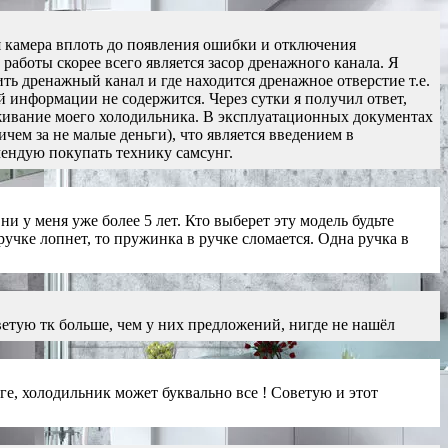
я камера вплоть до появления ошибки и отключения
аботы скорее всего является засор дренажного канала. Я
ть дренажный канал и где находится дренажное отверстие т.е.
й информации не содержится. Через сутки я получил ответ,
уживание моего холодильника. В эксплуатационных документах
чем за не малые деньги), что является введением в
ендую покупать технику самсунг.
 у меня уже более 5 лет. Кто выберет эту модель будьте
ручке лопнет, то пружинка в ручке сломается. Одна ручка в
ветую тк больше, чем у них предложений, нигде не нашёл
рге, холодильник может буквально все ! Советую и этот