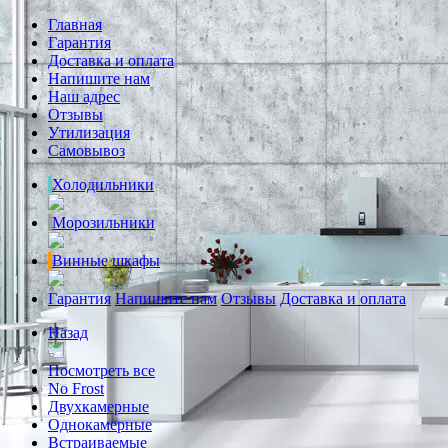
Главная
Гарантия
Доставка и оплата
Напишите нам
Наш адрес
Отзывы
Утилизация
Самовывоз
Холодильники
Морозильники
Винные шкафы
Гарантия
Напишите нам
Отзывы
Доставка и оплата
Назад
Посмотреть все
No Frost
Двухкамерные
Однокамерные
Встраиваемые