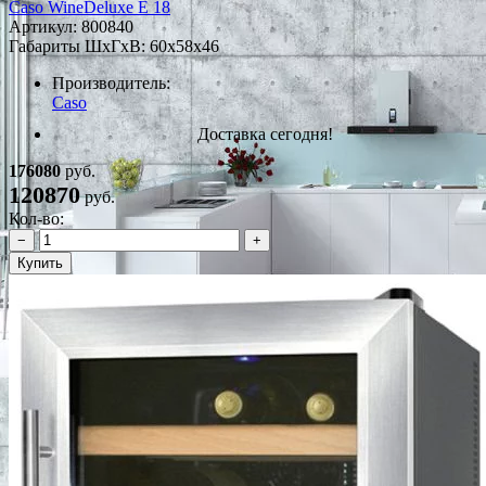
Caso WineDeluxe E 18
Артикул:
800840
Габариты ШxГxВ: 60x58x46
Производитель:
Caso
Доставка сегодня!
176080
руб.
120870
руб.
Кол-во:
−
+
Купить