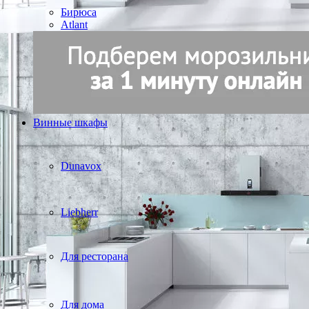
Бирюса
Atlant
Винные шкафы
Dunavox
Liebherr
Для ресторана
Для дома