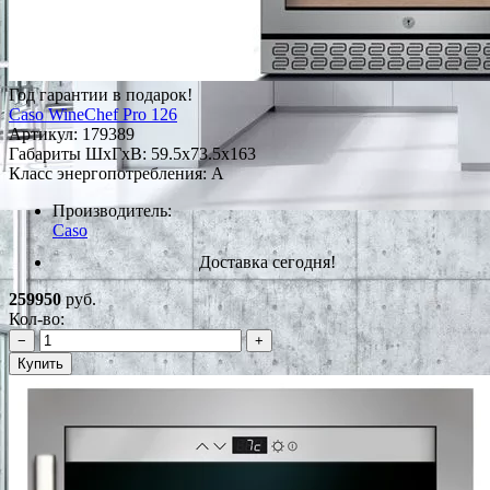
Год гарантии в подарок!
Caso WineChef Pro 126
Артикул:
179389
Габариты ШxГxВ: 59.5x73.5x163
Класс энергопотребления: A
Производитель:
Caso
Доставка сегодня!
259950
руб.
Кол-во:
−
+
Купить