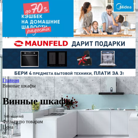
Главная
Винные шкафы
Винные шкафы
946 моделей
Фильтр по товарам
Цена
от