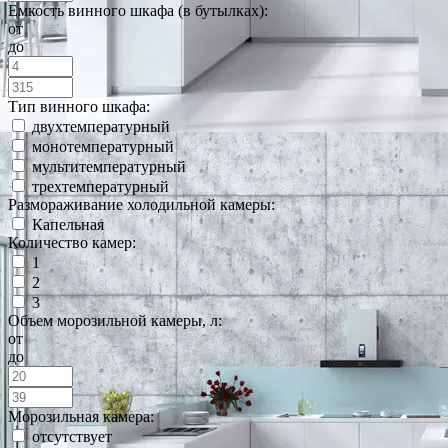
Емкость винного шкафа (в бутылках):
от
до
Тип винного шкафа:
двухтемпературный
монотемпературный
мультитемпературный
трехтемпературный
Размораживание холодильной камеры:
Капельная
Количество камер:
1
2
3
Объем морозильной камеры, л:
от
до
Морозильная камера:
отсутствует