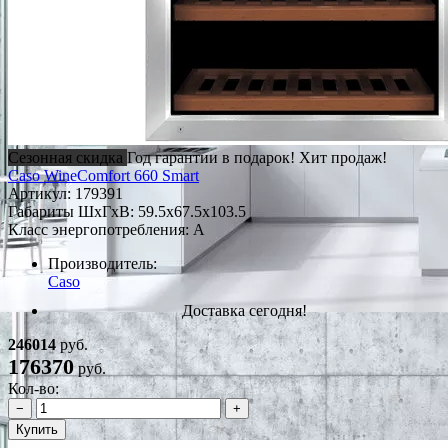
Сезонная скидка
Год гарантии в подарок!
Хит продаж!
Caso WineComfort 660 Smart
Артикул:
179391
Габариты ШxГxВ: 59.5x67.5x103.5
Класс энергопотребления: A
Производитель:
Caso
Доставка сегодня!
246014
руб.
176370
руб.
Кол-во:
−
+
Купить