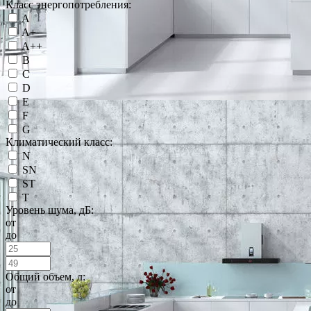
Класс энергопотребления:
A
A+
A++
B
C
D
E
F
G
Климатический класс:
N
SN
ST
T
Уровень шума, дБ:
от
до
Общий объем, л:
от
до