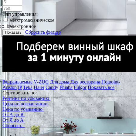
Тип управления:
электромеханическое
электронное
Сбросить фильтр
Показать
Встраиваемые
V-ZUG
Для дома
Для ресторана
Hotpoint-
Ariston
IP
Teka
Haier
Candy
Fhiaba
Fulgor
Показать все
Сортировать по:
Рейтинг по убыванию
Цена по возрастанию
Цена по убыванию
От А до Я
От Я до А
Сбросить
1