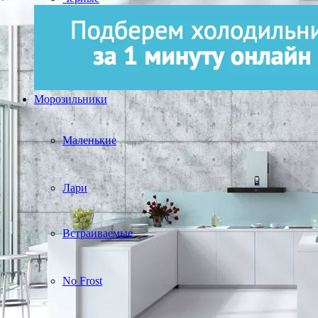
Морозильники
Маленькие
Лари
Встраиваемые
No Frost