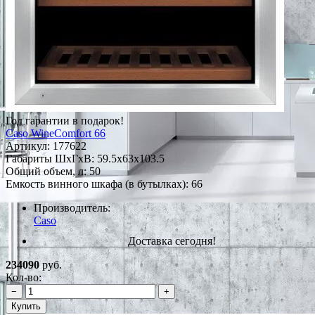
Год гарантии в подарок!
Caso WineComfort 66
Артикул:
177622
Габариты ШxГxВ: 59.5x63x103.5
Общий объем, л: 50
Емкость винного шкафа (в бутылках): 66
Производитель:
Caso
Доставка сегодня!
234090
руб.
Кол-во:
−
+
Купить