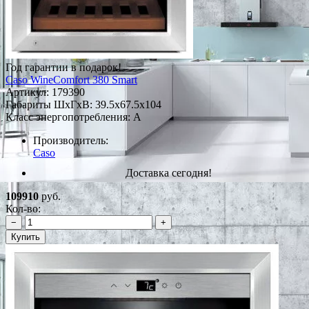
Год гарантии в подарок!
Caso WineComfort 380 Smart
Артикул:
179390
Габариты ШxГxВ: 39.5x67.5x104
Класс энергопотребления: A
Производитель:
Caso
Доставка сегодня!
109910
руб.
Кол-во:
−
+
Купить