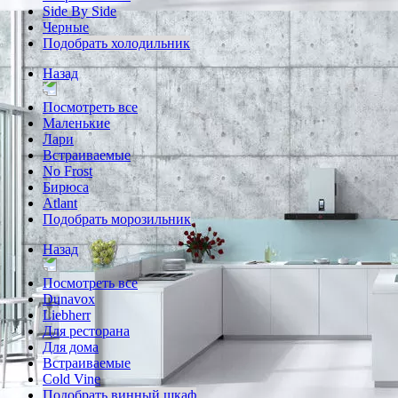
Side By Side
Черные
Подобрать холодильник
Назад
Посмотреть все
Маленькие
Лари
Встраиваемые
No Frost
Бирюса
Atlant
Подобрать морозильник
Назад
Посмотреть все
Dunavox
Liebherr
Для ресторана
Для дома
Встраиваемые
Cold Vine
Подобрать винный шкаф