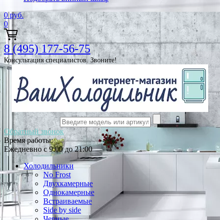
0
руб.
0
8 (495) 177-56-75
Консультация специалистов. Звоните!
Обратный звонок
Время работы:
Ежедневно с 9:00 до 21:00
Холодильники
No Frost
Двухкамерные
Однокамерные
Встраиваемые
Side by side
Черные