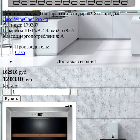
Сезонная скидка
Год гарантии в подарок!
Хит продаж!
Caso WineChef Pro 40
Артикул:
179387
Габариты ШxГxВ: 59.5x62.5x82.5
Класс энергопотребления: A
Производитель:
Caso
Доставка сегодня!
162916
руб.
120330
руб.
Кол-во:
−
+
Купить