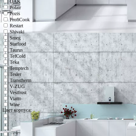
OAK
Polair
Pozis
ProfiCook
Restart
Shivaki
Smeg
Starfood
Taurus
TefCold
Teka
Temptech
Tesler
Transtherm
V-ZUG
Vestfrost
Viatto
Wine
Цвет корпуса: