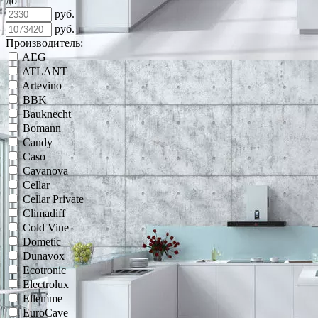
до
руб.
руб.
Производитель:
AEG
ATLANT
Artevino
BBK
Bauknecht
Bomann
Candy
Caso
Cavanova
Cellar
Cellar Private
Climadiff
Cold Vine
Dometic
Dunavox
Ecotronic
Electrolux
Ellemme
EuroCave