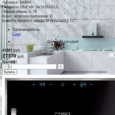
Артикул:
100901
Габариты ШxГxВ: 34.5x51x52.5
Общий объем, л: 78
Класс энергопотребления: D
Емкость винного шкафа (в бутылках): 12
Производитель:
Caso
Доставка сегодня!
43307
руб.
27370
руб.
Кол-во:
−
+
Купить