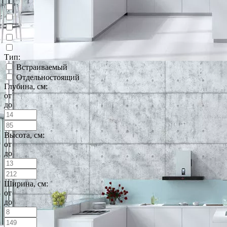
Тип:
Встраиваемый
Отдельностоящий
Глубина, см:
от
до
Высота, см:
от
до
Ширина, см:
от
до