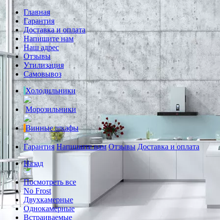
Главная
Гарантия
Доставка и оплата
Напишите нам
Наш адрес
Отзывы
Утилизация
Самовывоз
Холодильники
Морозильники
Винные шкафы
Гарантия
Напишите нам
Отзывы
Доставка и оплата
Назад
Посмотреть все
No Frost
Двухкамерные
Однокамерные
Встраиваемые