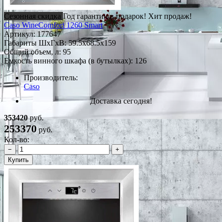
Сезонная скидка
Год гарантии в подарок!
Хит продаж!
Caso WineComfort 1260 Smart
Артикул:
177647
Габариты ШxГxВ: 59.5x68.5x159
Общий объем, л: 95
Емкость винного шкафа (в бутылках): 126
Производитель:
Caso
Доставка сегодня!
353420
руб.
253370
руб.
Кол-во:
−
+
Купить