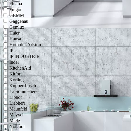
Fhiaba
Fulgor
GEMM
Gaggenau
Gemlux
Haier
Hansa
Hotpoint-Ariston
IP
IP INDUSTRIE
Indel
KitchenAid
Kitfort
Korting
Kuppersbusch
La Sommeliere
Libhof
Liebherr
Maunfeld
Meyvel
Miele
Norcool