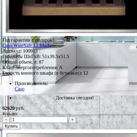
Год гарантии в подарок!
Caso WineSafe 12 Black
Артикул:
100913
Габариты ШxГxВ: 51x39.5x51.5
Общий объем, л: 87
Класс энергопотребления: A
Емкость винного шкафа (в бутылках): 12
Производитель:
Caso
Доставка сегодня!
62620
руб.
Кол-во:
−
+
Купить