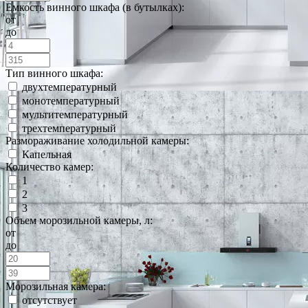
Емкость винного шкафа (в бутылках):
от
до
Тип винного шкафа:
двухтемпературный
монотемпературный
мультитемпературный
трехтемпературный
Размораживание холодильной камеры:
Капельная
Количество камер:
1
2
3
Объем морозильной камеры, л:
от
до
Морозильная камера:
отсутствует