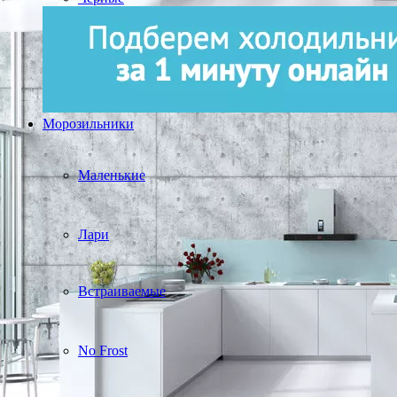
Морозильники
Маленькие
Лари
Встраиваемые
No Frost