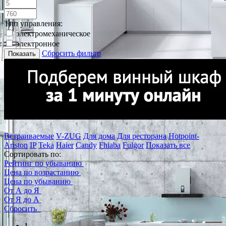
Тип управления:
электромеханическое
электронное
Сбросить фильтр
Показать
Встраиваемые
V-ZUG
Для дома
Для ресторана
Hotpoint-
Ariston
IP
Teka
Haier
Candy
Fhiaba
Fulgor
Показать все
Сортировать по:
Рейтинг по убыванию
Цена по возрастанию
Цена по убыванию
От А до Я
От Я до А
Сбросить
1