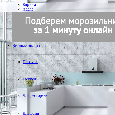
Бирюса
Atlant
Винные шкафы
Dunavox
Liebherr
Для ресторана
Для дома