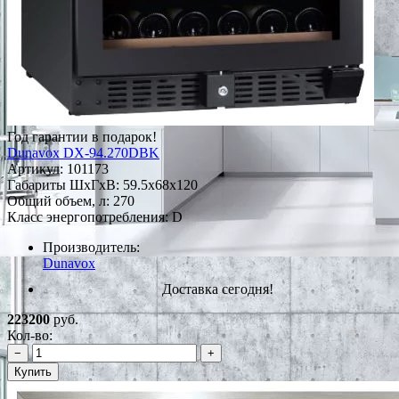
Год гарантии в подарок!
Dunavox DX-94.270DBK
Артикул:
101173
Габариты ШxГxВ: 59.5x68x120
Общий объем, л: 270
Класс энергопотребления: D
Производитель:
Dunavox
Доставка сегодня!
223200
руб.
Кол-во:
−
+
Купить