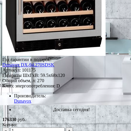
Год гарантии в подарок!
Dunavox DX-94.270SDSK
Артикул:
101175
Габариты ШxГxВ: 59.5x68x120
Общий объем, л: 270
Класс энергопотребления: D
Производитель:
Dunavox
Доставка сегодня!
176330
руб.
Кол-во:
−
+