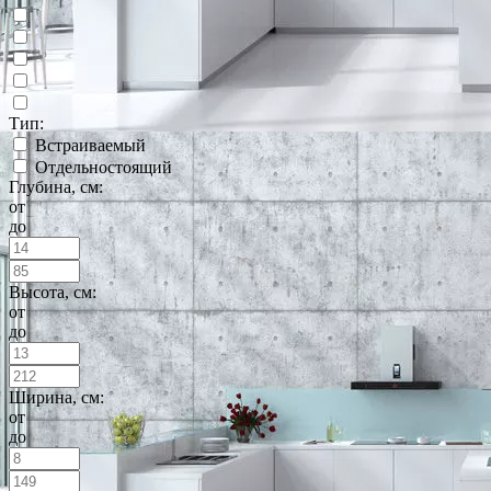
Тип:
Встраиваемый
Отдельностоящий
Глубина, см:
от
до
Высота, см:
от
до
Ширина, см:
от
до