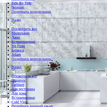
Side By Side
Черные
Подобрать холодильник
Назад
Посмотреть все
Маленькие
Лари
Встраиваемые
No Frost
Бирюса
Atlant
Подобрать морозильник
Назад
Посмотреть все
Dunavox
Liebherr
Для ресторана
Для дома
Встраиваемые
Cold Vine
Подобрать винный шкаф