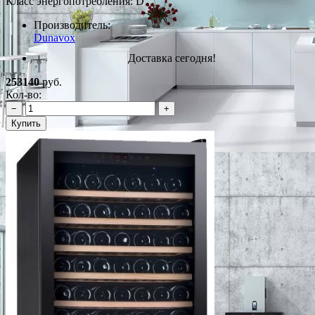
Класс энергопотребления: D
Производитель:
Dunavox
Доставка сегодня!
253140
руб.
Кол-во:
−
+
Купить