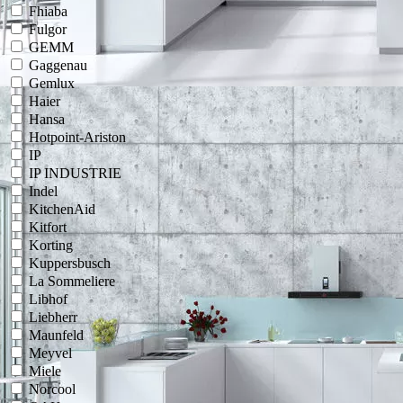
Fhiaba
Fulgor
GEMM
Gaggenau
Gemlux
Haier
Hansa
Hotpoint-Ariston
IP
IP INDUSTRIE
Indel
KitchenAid
Kitfort
Korting
Kuppersbusch
La Sommeliere
Libhof
Liebherr
Maunfeld
Meyvel
Miele
Norcool