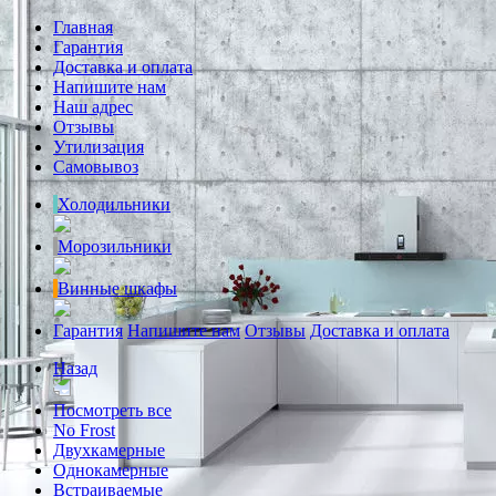
Главная
Гарантия
Доставка и оплата
Напишите нам
Наш адрес
Отзывы
Утилизация
Самовывоз
Холодильники
Морозильники
Винные шкафы
Гарантия
Напишите нам
Отзывы
Доставка и оплата
Назад
Посмотреть все
No Frost
Двухкамерные
Однокамерные
Встраиваемые