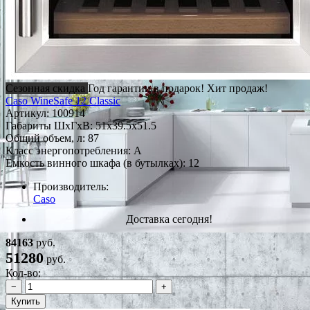
Сезонная скидка
Год гарантии в подарок!
Хит продаж!
Caso WineSafe 12 Classic
Артикул:
100914
Габариты ШxГxВ: 51x39.5x51.5
Общий объем, л: 87
Класс энергопотребления: A
Емкость винного шкафа (в бутылках): 12
Производитель:
Caso
Доставка сегодня!
84163
руб.
51280
руб.
Кол-во:
−
+
Купить