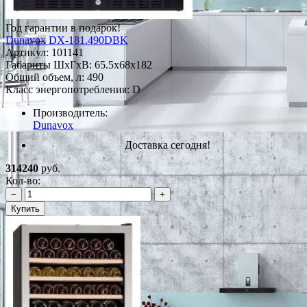
Год гарантии в подарок!
Dunavox DX-181.490DBK
Артикул:
101141
Габариты ШxГxВ: 65.5x68x182
Общий объем, л: 490
Класс энергопотребления: D
Производитель:
Dunavox
Доставка сегодня!
314240
руб.
Кол-во:
−
+
Купить