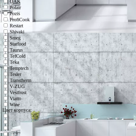
OAK
Polair
Pozis
ProfiCook
Restart
Shivaki
Smeg
Starfood
Taurus
TefCold
Teka
Temptech
Tesler
Transtherm
V-ZUG
Vestfrost
Viatto
Wine
Цвет корпуса: