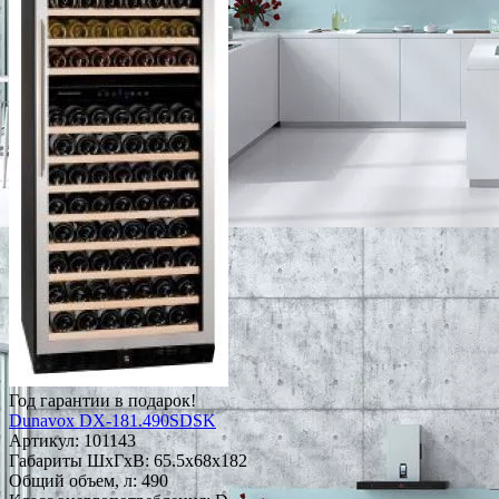
Год гарантии в подарок!
Dunavox DX-181.490SDSK
Артикул:
101143
Габариты ШxГxВ: 65.5x68x182
Общий объем, л: 490