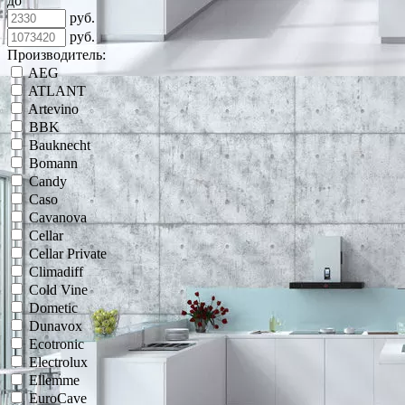
до
руб.
руб.
Производитель:
AEG
ATLANT
Artevino
BBK
Bauknecht
Bomann
Candy
Caso
Cavanova
Cellar
Cellar Private
Climadiff
Cold Vine
Dometic
Dunavox
Ecotronic
Electrolux
Ellemme
EuroCave