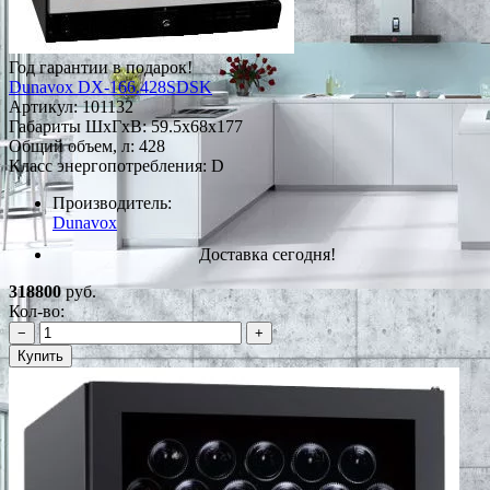
Год гарантии в подарок!
Dunavox DX-166.428SDSK
Артикул:
101132
Габариты ШxГxВ: 59.5x68x177
Общий объем, л: 428
Класс энергопотребления: D
Производитель:
Dunavox
Доставка сегодня!
318800
руб.
Кол-во:
−
+
Купить