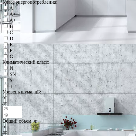
Класс энергопотребления:
A
A+
A++
B
C
D
E
F
G
Климатический класс:
N
SN
ST
T
Уровень шума, дБ:
от
до
Общий объем, л:
от
до