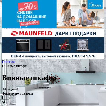
Главная
Винные шкафы
Винные шкафы
946 моделей
Фильтр по товарам
Цена
от