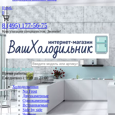
0
руб.
0
8 (495) 177-56-75
Консультация специалистов. Звоните!
Обратный звонок
Время работы:
Ежедневно с 9:00 до 21:00
Холодильники
No Frost
Двухкамерные
Однокамерные
Встраиваемые
Side by side
Черные