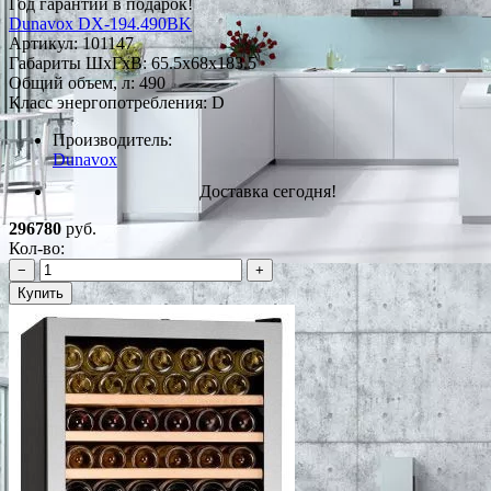
Год гарантии в подарок!
Dunavox DX-194.490BK
Артикул:
101147
Габариты ШxГxВ: 65.5x68x183.5
Общий объем, л: 490
Класс энергопотребления: D
Производитель:
Dunavox
Доставка сегодня!
296780
руб.
Кол-во:
−
+
Купить