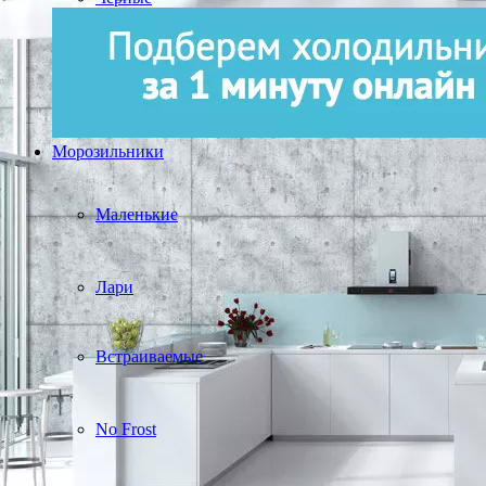
Морозильники
Маленькие
Лари
Встраиваемые
No Frost