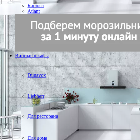
Бирюса
Atlant
Винные шкафы
Dunavox
Liebherr
Для ресторана
Для дома