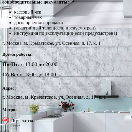
сопроводительные документы:
кассовый чек
товарный чек
договор купли-продажи
гарантийный талон(если предусмотрен)
инструкция по эксплуатации(если предусмотрена)
г. Москва, м. Крылатское, ул. Осенняя, д. 17, к. 1
Время работы:
Пн-Пт:
с 13:00 до 20:00
Сб-Вс:
с 13:00 до 18:00
Адрес:
г. Москва, м. Крылатское, ул. Осенняя, д. 17, к. 1
Метро:
Крылатское