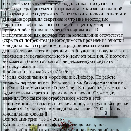
техническое обслуживание холодильника - по сути его
очистку, ведь в документах прилагаемых к изделию данной
информации не содержится. Через сутки я получил ответ, что
данная информация секретная и что мне необходимо
обратится в официальный сервисный центр, который
проведет обслуживание моего холодильника. В
эксплуатационных документах на холодильник отсутствует
(скрыта от потребителя) необходимость проведения очистки
холодильника в сервисном центре (причем за не малые
деньги), что является введением в заблуждение покупателя и
проявлением неуважительного к нему отношения. И поэтому
знакомым и близким людям я не рекомендую покупать
технику самсунг.
Любишкин Николай
/ 24.07.2026
У меня холодильник и морозильник Либхерр. По работе
никаких нареканий нет. Работают тихо. Размораживания не
требуют. Они у меня уже более 5 лет. Кто выберет эту модель
будьте готовы через это время менять ручки. Я уже одну
заменил. Это самое не отработанное место в этой
конструкции. То пластик в ручке лопнет, то пружинка в ручке
сломается. Одна ручка в холодильнике стоит 1700 р. А так,
холодильник хороший.
Осипов Дмитрий
/ 15.07.2026
Купил здесь винный шкаф, покупкой доволен, пока
нареканий к магазину нет. Доставили на следующий день