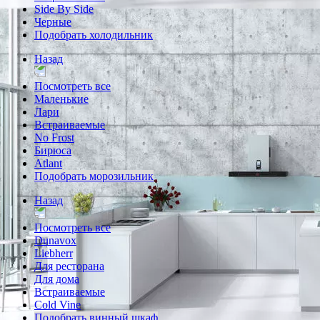
Side By Side
Черные
Подобрать холодильник
Назад
Посмотреть все
Маленькие
Лари
Встраиваемые
No Frost
Бирюса
Atlant
Подобрать морозильник
Назад
Посмотреть все
Dunavox
Liebherr
Для ресторана
Для дома
Встраиваемые
Cold Vine
Подобрать винный шкаф