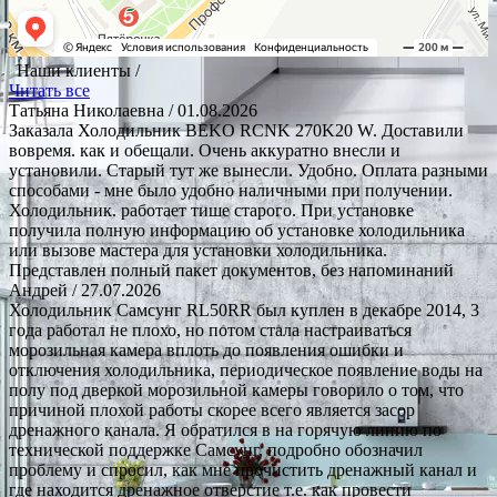
Наши клиенты /
Читать все
Татьяна Николаевна
/ 01.08.2026
Заказала Холодильник BEKO RCNK 270K20 W. Доставили
вовремя. как и обещали. Очень аккуратно внесли и
установили. Старый тут же вынесли. Удобно. Оплата разными
способами - мне было удобно наличными при получении.
Холодильник. работает тише старого. При установке
получила полную информацию об установке холодильника
или вызове мастера для установки холодильника.
Представлен полный пакет документов, без напоминаний
Андрей
/ 27.07.2026
Холодильник Самсунг RL50RR был куплен в декабре 2014, 3
года работал не плохо, но потом стала настраиваться
морозильная камера вплоть до появления ошибки и
отключения холодильника, периодическое появление воды на
полу под дверкой морозильной камеры говорило о том, что
причиной плохой работы скорее всего является засор
дренажного канала. Я обратился в на горячую линию по
технической поддержке Самсунг, подробно обозначил
проблему и спросил, как мне прочистить дренажный канал и
где находится дренажное отверстие т.е. как провести