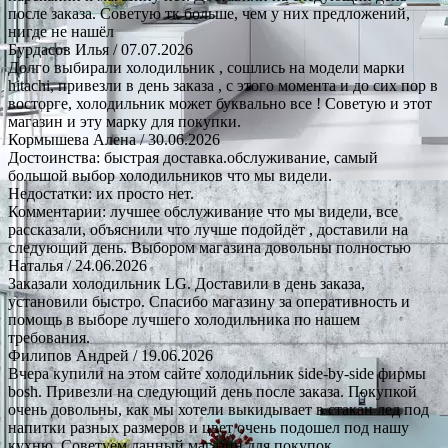
после заказа. Советую тк больше, чем у них предложений,
нигде не нашёл
Бурдасов Илья
/ 07.07.2026
Долго выбирали холодильник , сошлись на модели марки
hitachi, привезли в день заказа , с этого момента и до сих пор в
восторге, холодильник может буквально все ! Советую и этот
магазин и эту марку для покупки.
Кормышева Алена
/ 30.06.2026
Достоинства: быстрая доставка.обслуживание, самый
большой выбор холодильников что мы видели.
Недостатки: их просто нет.
Комментарии: лучшее обслуживание что мы видели, все
рассказали, объяснили что лучше подойдёт , доставили на
следующий день. Выбором магазина довольны полностью
Наталья
/ 24.06.2026
Заказали холодильник LG. Доставили в день заказа,
установили быстро. Спасибо магазину за оперативность и
помощь в выборе лучшего холодильника по нашем
требования.
Филипов Андрей
/ 19.06.2026
Вчера купили на этом сайте холодильник side-by-side фирмы
bosh. Привезли на следующий день после заказа. Покупкой
очень довольны, как мы хотели выкидывает в стакан лед под
напитки разных размеров и цвет очень подошел под нашу
кухню. Советуем данный магазин для покупок.