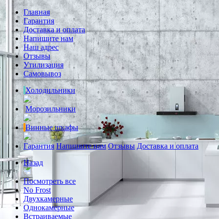
Главная
Гарантия
Доставка и оплата
Напишите нам
Наш адрес
Отзывы
Утилизация
Самовывоз
Холодильники
Морозильники
Винные шкафы
Гарантия
Напишите нам
Отзывы
Доставка и оплата
Назад
Посмотреть все
No Frost
Двухкамерные
Однокамерные
Встраиваемые