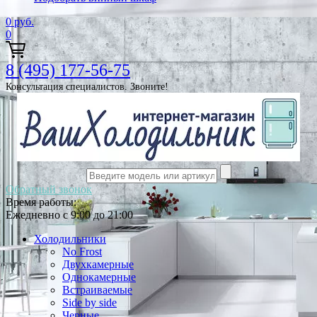
0
руб.
0
8 (495) 177-56-75
Консультация специалистов. Звоните!
Обратный звонок
Время работы:
Ежедневно с 9:00 до 21:00
Холодильники
No Frost
Двухкамерные
Однокамерные
Встраиваемые
Side by side
Черные