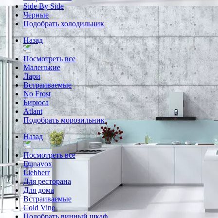
Side By Side
Черные
Подобрать холодильник
Назад
Посмотреть все
Маленькие
Лари
Встраиваемые
No Frost
Бирюса
Atlant
Подобрать морозильник
Назад
Посмотреть все
Dunavox
Liebherr
Для ресторана
Для дома
Встраиваемые
Cold Vine
Подобрать винный шкаф