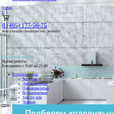
0
руб.
0
8 (495) 177-56-75
Консультация специалистов. Звоните!
Обратный звонок
Время работы:
Ежедневно с 9:00 до 21:00
Холодильники
No Frost
Двухкамерные
Однокамерные
Встраиваемые
Side by side
Черные