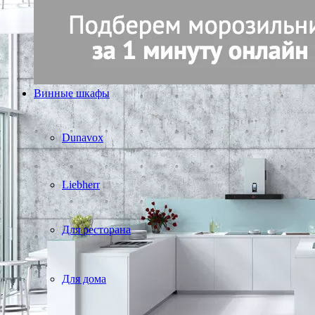
Винные шкафы
Dunavox
Liebherr
Для ресторана
Для дома