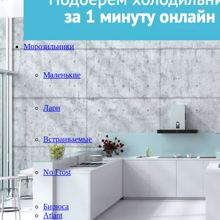
Морозильники
Маленькие
Лари
Встраиваемые
No Frost
Бирюса
Atlant