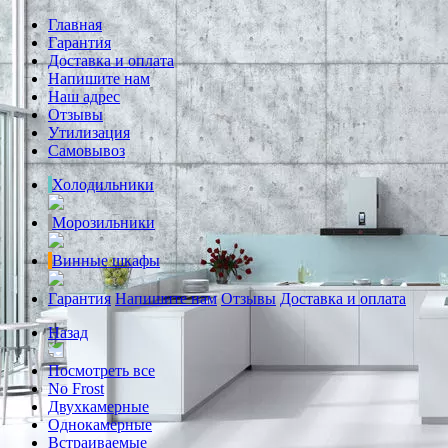
Главная
Гарантия
Доставка и оплата
Напишите нам
Наш адрес
Отзывы
Утилизация
Самовывоз
Холодильники
Морозильники
Винные шкафы
Гарантия
Напишите нам
Отзывы
Доставка и оплата
Назад
Посмотреть все
No Frost
Двухкамерные
Однокамерные
Встраиваемые