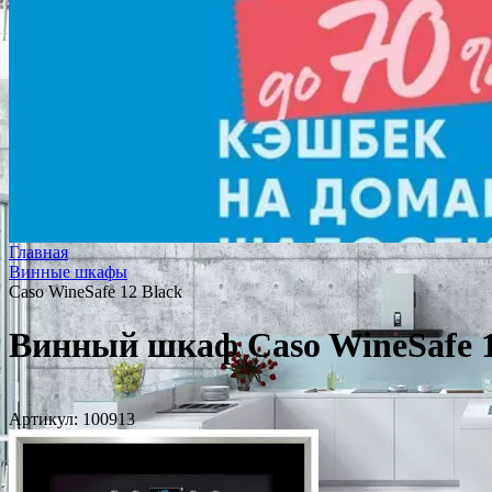
Главная
Винные шкафы
Caso WineSafe 12 Black
Винный шкаф Caso WineSafe 1
Артикул:
100913