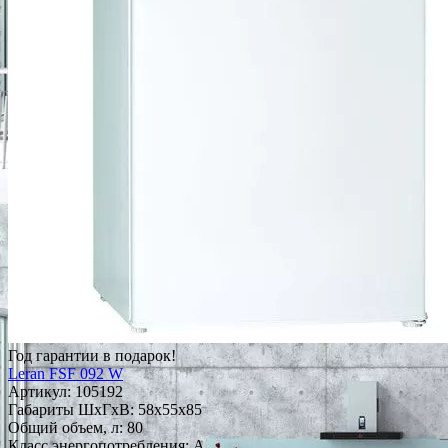
Год гарантии в подарок!
Leran FSF 092 W
Артикул:
105192
Габариты ШxГxВ: 58x55x85
Общий объем, л: 80
Класс энергопотребления: A