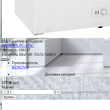
Год гарантии в подарок!
RENOVA FC-175C
Артикул:
106137
Габариты ШxГxВ: 55x51.5x84.5
Производитель:
RENOVA
Доставка сегодня!
17730
руб.
Кол-во:
−
+
Купить