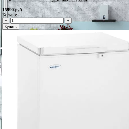
15990
руб.
Кол-во:
−
+
Купить