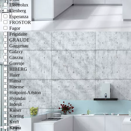
Electrolux
Elenberg
Esperanza
FROSTOR
Fagor
Frigidaire
GRAUDE
Gaggenau
Galaxy
Ginzzu
Gorenje
HIBERG
Haier
Hansa
Hisense
Hotpoint-Ariston
Hyundai
Indesit
Kaiser
Korting
Kraft
Krona