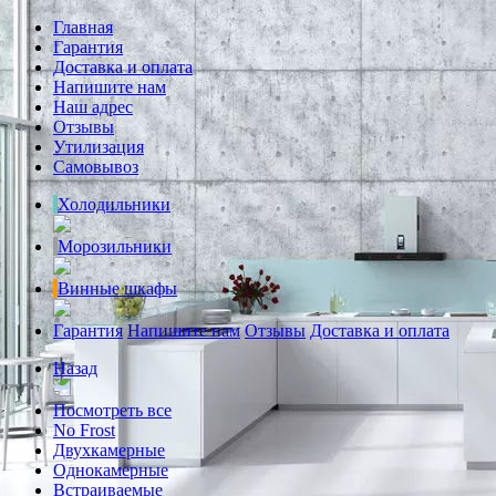
Главная
Гарантия
Доставка и оплата
Напишите нам
Наш адрес
Отзывы
Утилизация
Самовывоз
Холодильники
Морозильники
Винные шкафы
Гарантия
Напишите нам
Отзывы
Доставка и оплата
Назад
Посмотреть все
No Frost
Двухкамерные
Однокамерные
Встраиваемые