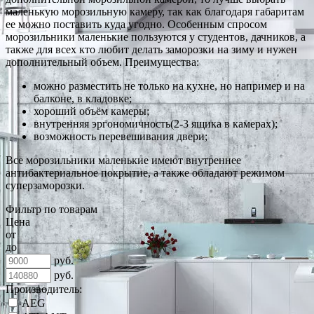
маленькую морозильную камеру, так как благодаря габаритам
ее можно поставить куда угодно. Особенным спросом
морозильники маленькие пользуются у студентов, дачников, а
также для всех кто любит делать заморозки на зиму и нужен
дополнительный объем. Преимущества:
можно разместить не только на кухне, но например и на
балконе, в кладовке;
хороший объём камеры;
внутренняя эргономичность(2-3 ящика в камерах);
возможность перевешивания двери;
Все морозильники маленькие имеют внутреннее
антибактериальное покрытие, а также обладают режимом
суперзаморозки.
Фильтр по товарам
Цена
от
до
руб.
руб.
Производитель:
AEG