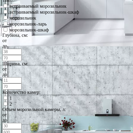
Тип:
встраиваемый морозильник
встраиваемый морозильник-шкаф
морозильник
морозильник-ларь
морозильник-шкаф
Глубина, см:
от
до
Ширина, см:
от
до
Количество камер:
1
2
Объем морозильной камеры, л:
от
до