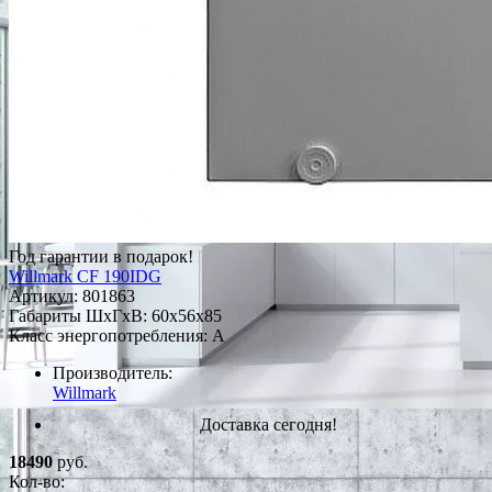
Год гарантии в подарок!
Willmark CF 190IDG
Артикул:
801863
Габариты ШxГxВ: 60x56x85
Класс энергопотребления: A
Производитель:
Willmark
Доставка сегодня!
18490
руб.
Кол-во: