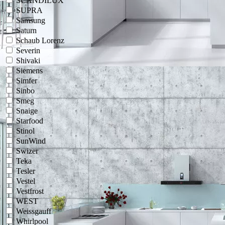
SCANDILUX
SUPRA
Samsung
Saturn
Schaub Lorenz
Severin
Shivaki
Siemens
Simfer
Sinbo
Smeg
Snaige
Starfood
Stinol
SunWind
Swizer
Teka
Tesler
Vestel
Vestfrost
WEST
Weissgauff
Whirlpool