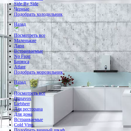
Side By Side
Черные
Подобрать холодильник
Назад
Посмотреть все
Маленькие
Лари
Встраиваемые
No Frost
Бирюса
Atlant
Подобрать морозильник
Назад
Посмотреть все
Dunavox
Liebherr
Для ресторана
Для дома
Встраиваемые
Cold Vine
Подобрать винный шкаф