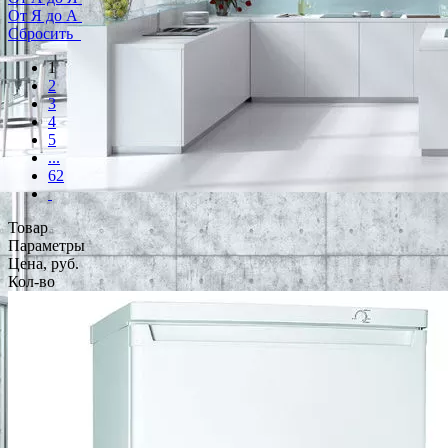
От Я до А
Сбросить
1
2
3
4
5
...
62
Товар
Параметры
Цена, руб.
Кол-во