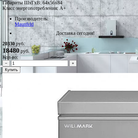
Габариты ШxГxВ: 64x56x84
Класс энергопотребления: A+
Производитель:
Maunfeld
Доставка сегодня!
20330
руб.
18480
руб.
Кол-во:
−
+
Купить