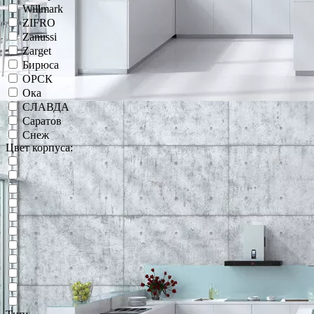
Willmark
ZIFRO
Zanussi
Zarget
Бирюса
ОРСК
Ока
СЛАВДА
Саратов
Снеж
Цвет корпуса: