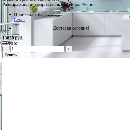
Размораживание морозильной камеры: Ручное
Производитель:
Leran
Доставка сегодня!
13830
руб.
Кол-во:
−
+
Купить