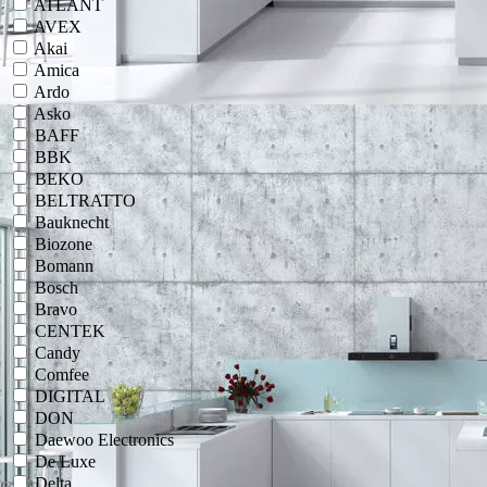
ATLANT
AVEX
Akai
Amica
Ardo
Asko
BAFF
BBK
BEKO
BELTRATTO
Bauknecht
Biozone
Bomann
Bosch
Bravo
CENTEK
Candy
Comfee
DIGITAL
DON
Daewoo Electronics
De Luxe
Delta