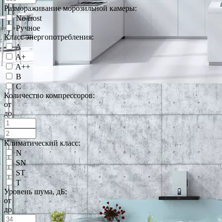
Размораживание морозильной камеры:
No frost
Ручное
Класс энергопотребления:
A
A+
A++
B
C
Количество компрессоров:
от
до
Климатический класс:
N
SN
ST
T
Уровень шума, дБ:
от
до