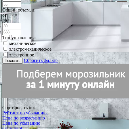
Общий объем, л:
от
до
Тип управления:
механическое
электромеханическое
электронное
Сбросить фильтр
Показать
Сортировать по:
Рейтинг по убыванию
Цена по возрастанию
Цена по убыванию
От А до Я