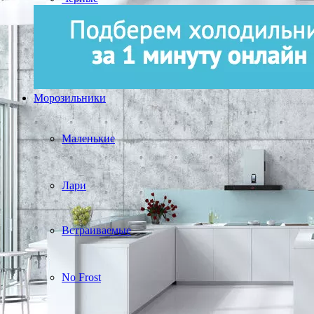
Морозильники
Маленькие
Лари
Встраиваемые
No Frost