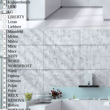
Kuppersbusch
LEX
LG
LIBERTY
Leran
Liebherr
Maunfeld
Meferi
Midea
Miele
Mora
NEFF
NORD
NORDFROST
Nardi
Optima
Oursson
Polair
Pozis
REEX
RENOVA
Rolsen