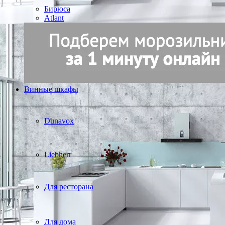
Бирюса
Atlant
Винные шкафы
Dunavox
Liebherr
Для ресторана
Для дома