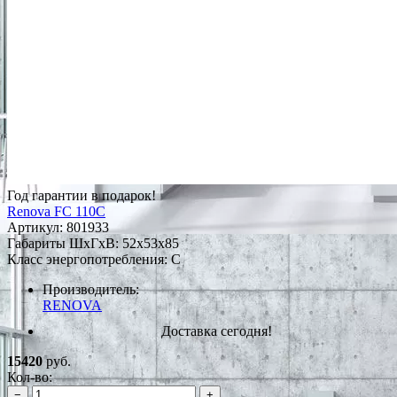
Год гарантии в подарок!
Renova FC 110С
Артикул:
801933
Габариты ШxГxВ: 52x53x85
Класс энергопотребления: C
Производитель:
RENOVA
Доставка сегодня!
15420
руб.
Кол-во:
−
+