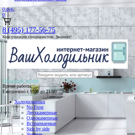
0
руб.
0
8 (495) 177-56-75
Консультация специалистов. Звоните!
Обратный звонок
Время работы:
Ежедневно с 9:00 до 21:00
Холодильники
No Frost
Двухкамерные
Однокамерные
Встраиваемые
Side by side
Черные