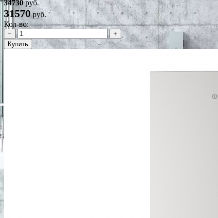
34730
руб.
31570
руб.
Кол-во:
−
+
Купить