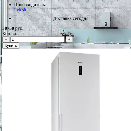
Производитель:
Indesit
Доставка сегодня!
30750
руб.
Кол-во:
−
+
Купить