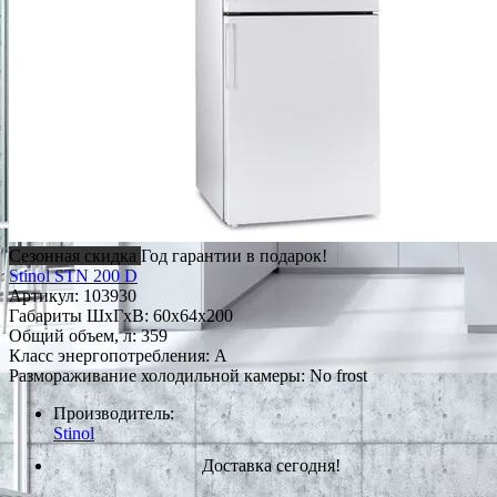
Сезонная скидка
Год гарантии в подарок!
Stinol STN 200 D
Артикул:
103930
Габариты ШxГxВ: 60x64x200
Общий объем, л: 359
Класс энергопотребления: A
Размораживание холодильной камеры: No frost
Производитель:
Stinol
Доставка сегодня!