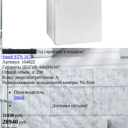
Сезонная скидка
Год гарантии в подарок!
Stinol STN 167
Артикул:
104822
Габариты ШxГxВ: 64x60x167
Общий объем, л: 290
Класс энергопотребления: A
Размораживание холодильной камеры: No frost
Производитель:
Stinol
Доставка сегодня!
31830
руб.
28940
руб.
Кол-во: