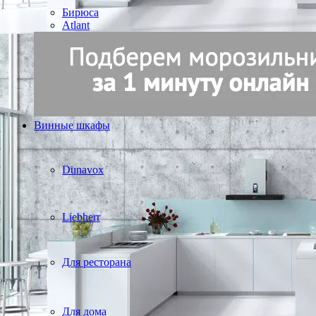
Бирюса
Atlant
Винные шкафы
Dunavox
Liebherr
Для ресторана
Для дома