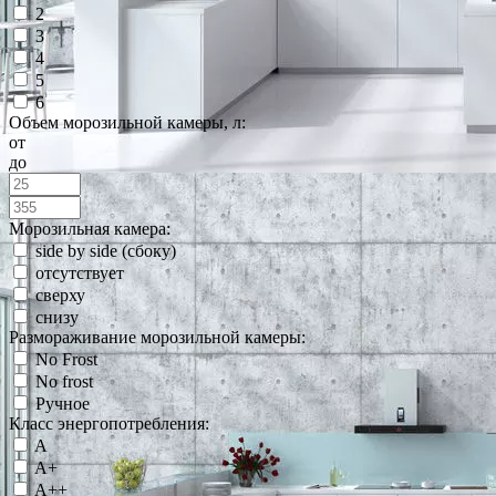
2
3
4
5
6
Объем морозильной камеры, л:
от
до
Морозильная камера:
side by side (сбоку)
отсутствует
сверху
снизу
Размораживание морозильной камеры:
No Frost
No frost
Ручное
Класс энергопотребления:
A
A+
A++