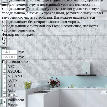
холодильника. Система циркуляции позволяет поддерживать
низкую температуру и постоянный уровень влажности в
холодильнике. Теплый воздух немедленно удаляется изнутри
холодильника, а взамен - прохладный, регулярно высушивает
внутреннюю часть устройства. Вы можете наслаждаться
холодильником без неприглядного слоя мороза.
Холодильники с системой No Frost, несомненно, являются
удобным решением.
Фильтр по товарам
Цена
от
до
руб.
руб.
Производитель:
AEG
ASCOLI
ATLANT
AVEX
Artel
Asko
BEKO
Bauknecht
Biozone