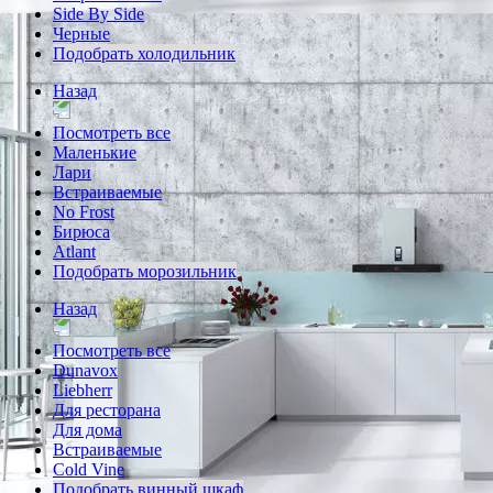
Side By Side
Черные
Подобрать холодильник
Назад
Посмотреть все
Маленькие
Лари
Встраиваемые
No Frost
Бирюса
Atlant
Подобрать морозильник
Назад
Посмотреть все
Dunavox
Liebherr
Для ресторана
Для дома
Встраиваемые
Cold Vine
Подобрать винный шкаф