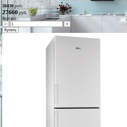
30430
руб.
27660
руб.
Кол-во:
−
+
Купить