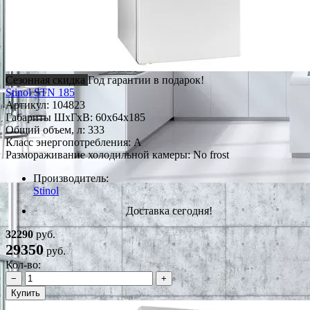
Сезонная скидка
Год гарантии в подарок!
Stinol STN 185
Артикул:
104823
Габариты ШxГxВ: 60x64x185
Общий объем, л: 333
Класс энергопотребления: A
Размораживание холодильной камеры: No frost
Производитель:
Stinol
Доставка сегодня!
32290
руб.
29350
руб.
Кол-во:
−
+
Купить