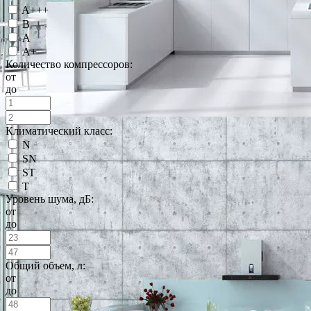
A+++
B
А
А+
Количество компрессоров:
от
до
Климатический класс:
N
SN
ST
T
Уровень шума, дБ:
от
до
Общий объем, л:
от
до