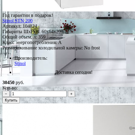
Год гарантии в подарок!
Stinol STN 200
Артикул:
104824
Габариты ШxГxВ: 60x64x200
Общий объем, л: 359
Класс энергопотребления: A
Размораживание холодильной камеры: No frost
Производитель:
Stinol
Доставка сегодня!
30450
руб.
Кол-во:
−
+
Купить