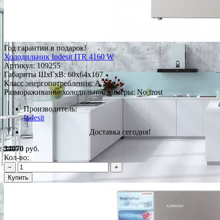
Год гарантии в подарок!
Холодильник Indesit ITR 4160 W
Артикул:
109255
Габариты ШxГxВ: 60x64x167
Класс энергопотребления: A
Размораживание холодильной камеры: No frost
Производитель:
Indesit
Доставка сегодня!
34070
руб.
Кол-во:
−
+
Купить