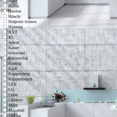
Haier
Hansa
Hisense
Hitachi
Hotpoint-Ariston
Hyundai
ILVE
IO
Indesit
Kaiser
Kenwood
KitchenAid
Korting
Kraft
Kuppersberg
Kuppersbusch
LEX
LG
Leran
Liebherr
Mabe
Maunfeld
Maytag