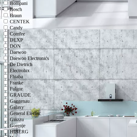
Bompani
Bosch
Braun
CENTEK
Candy
Comfee
DEXP
DON
Daewoo
Daewoo Electronics
De Dietrich
Electrolux
Fhiaba
Franke
Fulgor
GRAUDE
Gaggenau
Galaxy
General Electric
Ginzzu
Gorenje
HIBERG