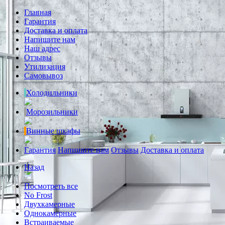
Главная
Гарантия
Доставка и оплата
Напишите нам
Наш адрес
Отзывы
Утилизация
Самовывоз
Холодильники
Морозильники
Винные шкафы
Гарантия
Напишите нам
Отзывы
Доставка и оплата
Назад
Посмотреть все
No Frost
Двухкамерные
Однокамерные
Встраиваемые