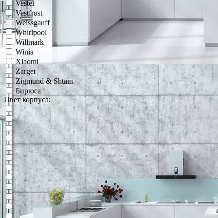
Vestel
Vestfrost
Weissgauff
Whirlpool
Willmark
Winia
Xiaomi
Zarget
Zigmund & Shtain
Бирюса
Цвет корпуса: