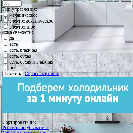
Тип управления:
механическое
электромеханическое
электронное
Зона свежести:
да
есть
есть, влажная
есть, сухая
есть, сухая и влажная
нет
Сбросить фильтр
Показать
Сортировать по:
Рейтинг по убыванию
Цена по возрастанию