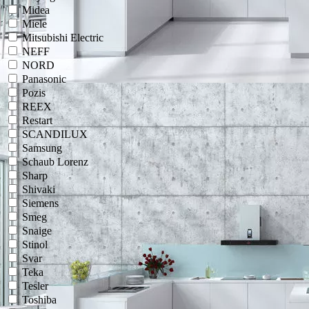
Midea
Miele
Mitsubishi Electric
NEFF
NORD
Panasonic
Pozis
REEX
Restart
SCANDILUX
Samsung
Schaub Lorenz
Sharp
Shivaki
Siemens
Smeg
Snaige
Stinol
Svar
Teka
Tesler
Toshiba