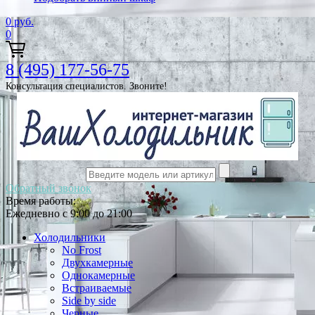
0
руб.
0
8 (495) 177-56-75
Консультация специалистов. Звоните!
Обратный звонок
Время работы:
Ежедневно с 9:00 до 21:00
Холодильники
No Frost
Двухкамерные
Однокамерные
Встраиваемые
Side by side
Черные