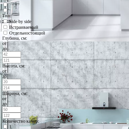
Тип:
Side by side
Встраиваемый
Отдельностоящий
Глубина, см:
от
до
Высота, см:
от
до
Ширина, см:
от
до
Количество камер:
1