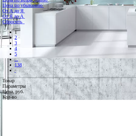
Цена по убыванию
От А до Я
От Я до А
Сбросить
1
2
3
4
5
...
138
Товар
Параметры
Цена, руб.
Кол-во