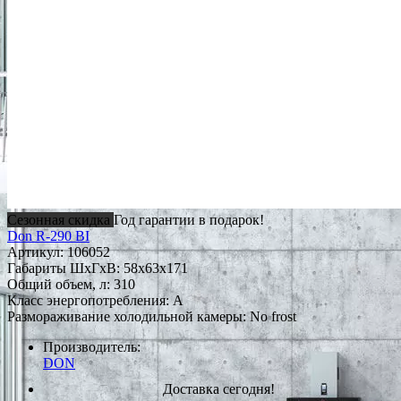
Сезонная скидка
Год гарантии в подарок!
Don R-290 BI
Артикул:
106052
Габариты ШxГxВ: 58x63x171
Общий объем, л: 310
Класс энергопотребления: A
Размораживание холодильной камеры: No frost
Производитель:
DON
Доставка сегодня!