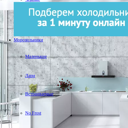
Морозильники
Маленькие
Лари
Встраиваемые
No Frost