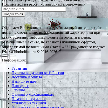
Подписаться на рассылку выгодных предложений
Подписаться
Обращаем Ваше внимание на то, что данный интернет-сайт
носит исключительно информационный характер и ни при
каких условиях информационные материалы и цены,
размещенные на сайте, не являются публичной офертой,
определяемой положениями Статьи 437 Гражданского кодекса
РФ. vashholodilnik.ru © 2016-2026
Информация:
Гарантия
Пункты выдачи по всей России
Доставка и оплата
Напишите нам
Наш адрес
Отзывы
Отзывы о холодильниках
Помощь покупателю
Утилизация техники
Политика конфиденциальности