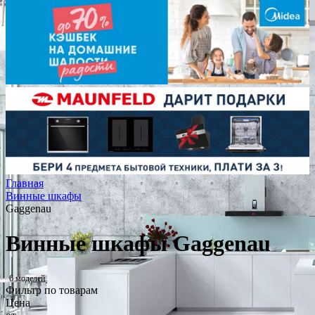
Главная
Винные шкафы
Gaggenau
Винные шкафы Gaggenau
6 моделей
Фильтр по товарам
Цена