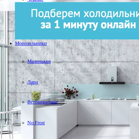
Морозильники
Маленькие
Лари
Встраиваемые
No Frost