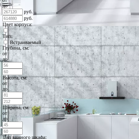
от
до
руб.
руб.
Цвет корпуса:
Тип:
Встраиваемый
Глубина, см:
от
до
Высота, см:
от
до
Ширина, см:
от
до
Тип винного шкафа: