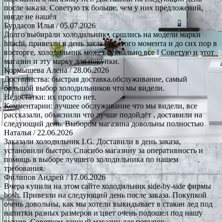
после заказа. Советую тк больше, чем у них предложений,
нигде не нашёл
Бурдасов Илья
/ 05.07.2026
Долго выбирали холодильник , сошлись на модели марки
hitachi, привезли в день заказа , с этого момента и до сих пор в
восторге, холодильник может буквально все ! Советую и этот
магазин и эту марку для покупки.
Кормышева Алена
/ 28.06.2026
Достоинства: быстрая доставка.обслуживание, самый
большой выбор холодильников что мы видели.
Недостатки: их просто нет.
Комментарии: лучшее обслуживание что мы видели, все
рассказали, объяснили что лучше подойдёт , доставили на
следующий день. Выбором магазина довольны полностью
Наталья
/ 22.06.2026
Заказали холодильник LG. Доставили в день заказа,
установили быстро. Спасибо магазину за оперативность и
помощь в выборе лучшего холодильника по нашем
требования.
Филипов Андрей
/ 17.06.2026
Вчера купили на этом сайте холодильник side-by-side фирмы
bosh. Привезли на следующий день после заказа. Покупкой
очень довольны, как мы хотели выкидывает в стакан лед под
напитки разных размеров и цвет очень подошел под нашу
кухню. Советуем данный магазин для покупок.