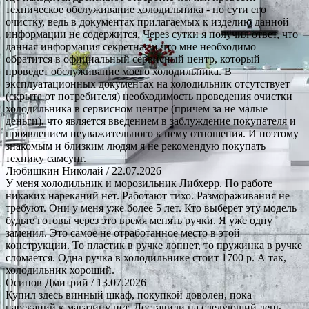
техническое обслуживание холодильника - по сути его
очистку, ведь в документах прилагаемых к изделию данной
информации не содержится. Через сутки я получил ответ, что
данная информация секретная и что мне необходимо
обратится в официальный сервисный центр, который
проведет обслуживание моего холодильника. В
эксплуатационных документах на холодильник отсутствует
(скрыта от потребителя) необходимость проведения очистки
холодильника в сервисном центре (причем за не малые
деньги), что является введением в заблуждение покупателя и
проявлением неуважительного к нему отношения. И поэтому
знакомым и близким людям я не рекомендую покупать
технику самсунг.
Любишкин Николай
/ 22.07.2026
У меня холодильник и морозильник Либхерр. По работе
никаких нареканий нет. Работают тихо. Размораживания не
требуют. Они у меня уже более 5 лет. Кто выберет эту модель
будьте готовы через это время менять ручки. Я уже одну
заменил. Это самое не отработанное место в этой
конструкции. То пластик в ручке лопнет, то пружинка в ручке
сломается. Одна ручка в холодильнике стоит 1700 р. А так,
холодильник хороший.
Осипов Дмитрий
/ 13.07.2026
Купил здесь винный шкаф, покупкой доволен, пока
нареканий к магазину нет. Доставили на следующий день