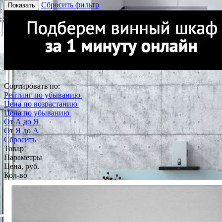
Сбросить фильтр
Показать
Сортировать по:
Рейтинг по убыванию
Цена по возрастанию
Цена по убыванию
От А до Я
От Я до А
Сбросить
Товар
Параметры
Цена, руб.
Кол-во