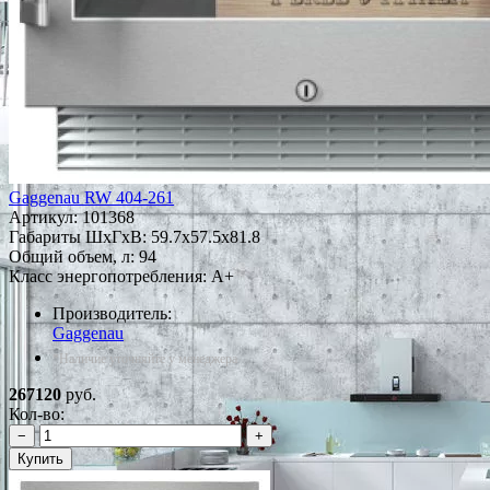
Gaggenau RW 404-261
Артикул:
101368
Габариты ШxГxВ: 59.7x57.5x81.8
Общий объем, л: 94
Класс энергопотребления: A+
Производитель:
Gaggenau
*Наличие уточняйте у менеджера
267120
руб.
Кол-во:
−
+
Купить