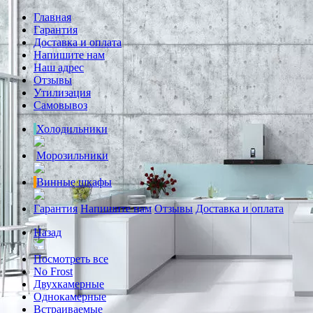
Главная
Гарантия
Доставка и оплата
Напишите нам
Наш адрес
Отзывы
Утилизация
Самовывоз
Холодильники
Морозильники
Винные шкафы
Гарантия
Напишите нам
Отзывы
Доставка и оплата
Назад
Посмотреть все
No Frost
Двухкамерные
Однокамерные
Встраиваемые