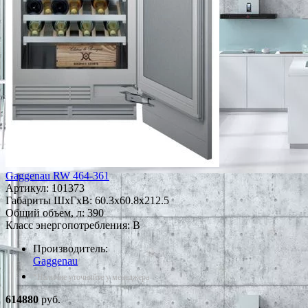
Gaggenau RW 464-361
Артикул:
101373
Габариты ШxГxВ: 60.3x60.8x212.5
Общий объем, л: 390
Класс энергопотребления: B
Производитель:
Gaggenau
*Наличие уточняйте у менеджера
614880
руб.