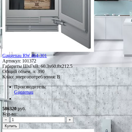
Gaggenau RW 464-301
Артикул:
101372
Габариты ШxГxВ: 60.3x60.8x212.5
Общий объем, л: 390
Класс энергопотребления: B
Производитель:
Gaggenau
*Наличие уточняйте у менеджера
586320
руб.
Кол-во:
−
+
Купить