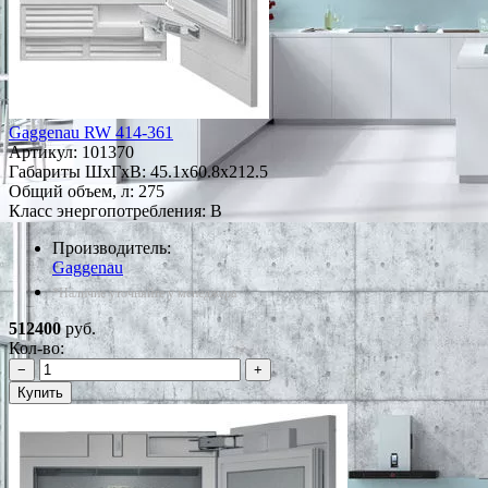
Gaggenau RW 414-361
Артикул:
101370
Габариты ШxГxВ: 45.1x60.8x212.5
Общий объем, л: 275
Класс энергопотребления: B
Производитель:
Gaggenau
*Наличие уточняйте у менеджера
512400
руб.
Кол-во:
−
+
Купить