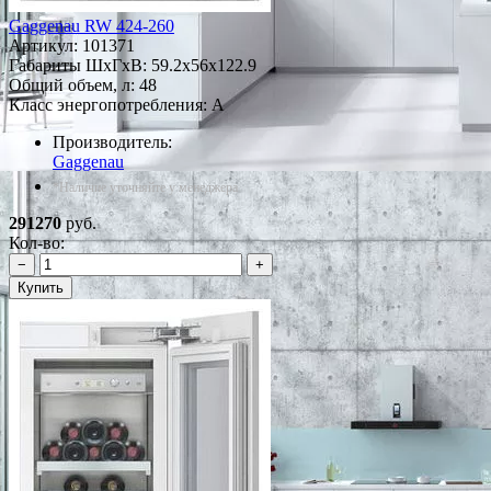
Gaggenau RW 424-260
Артикул:
101371
Габариты ШxГxВ: 59.2x56x122.9
Общий объем, л: 48
Класс энергопотребления: A
Производитель:
Gaggenau
*Наличие уточняйте у менеджера
291270
руб.
Кол-во:
−
+
Купить