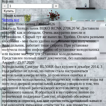
Кол-во:
−
+
Купить
Наши клиенты /
Читать все
Татьяна Николаевна
/ 30.07.2026
Заказала Холодильник BEKO RCNK 270K20 W. Доставили
вовремя. как и обещали. Очень аккуратно внесли и
установили. Старый тут же вынесли. Удобно. Оплата разными
способами - мне было удобно наличными при получении.
Холодильник. работает тише старого. При установке
получила полную информацию об установке холодильника
или вызове мастера для установки холодильника.
Представлен полный пакет документов, без напоминаний
Андрей
/ 25.07.2026
Холодильник Самсунг RL50RR был куплен в декабре 2014, 3
года работал не плохо, но потом стала настраиваться
морозильная камера вплоть до появления ошибки и
отключения холодильника, периодическое появление воды на
полу под дверкой морозильной камеры говорило о том, что
причиной плохой работы скорее всего является засор
дренажного канала. Я обратился в на горячую линию по
технической поддержке Самсунг, подробно обозначил
проблему и спросил, как мне прочистить дренажный канал и
где находится дренажное отверстие т.е. как провести