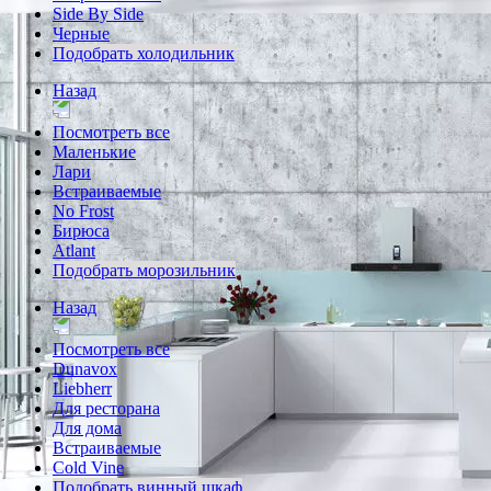
Side By Side
Черные
Подобрать холодильник
Назад
Посмотреть все
Маленькие
Лари
Встраиваемые
No Frost
Бирюса
Atlant
Подобрать морозильник
Назад
Посмотреть все
Dunavox
Liebherr
Для ресторана
Для дома
Встраиваемые
Cold Vine
Подобрать винный шкаф