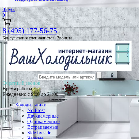
0
руб.
0
8 (495) 177-56-75
Консультация специалистов. Звоните!
Обратный звонок
Время работы:
Ежедневно с 9:00 до 21:00
Холодильники
No Frost
Двухкамерные
Однокамерные
Встраиваемые
Side by side
Черные