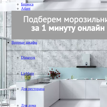
Бирюса
Atlant
Винные шкафы
Dunavox
Liebherr
Для ресторана
Для дома