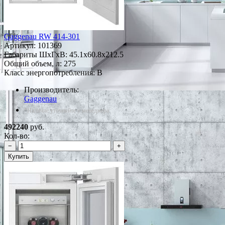
Gaggenau RW 414-301
Артикул:
101369
Габариты ШxГxВ: 45.1x60.8x212.5
Общий объем, л: 275
Класс энергопотребления: B
Производитель:
Gaggenau
*Наличие уточняйте у менеджера
492240
руб.
Кол-во:
−
+
Купить