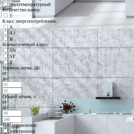
двухтемпературный
Количество камер:
1
Класс энергопотребления:
A
A+
B
Климатический класс:
SN
ST
T
Уровень шума, дБ:
от
до
Общий объем, л:
от
до
Тип управления:
электронное