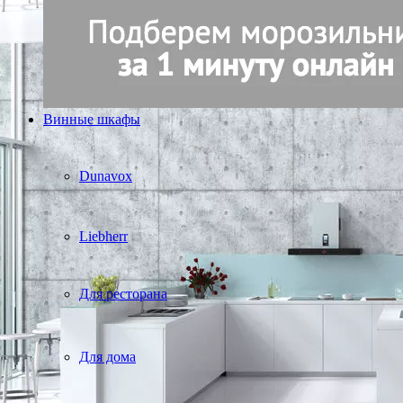
Винные шкафы
Dunavox
Liebherr
Для ресторана
Для дома