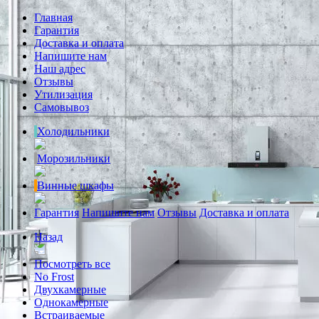
Главная
Гарантия
Доставка и оплата
Напишите нам
Наш адрес
Отзывы
Утилизация
Самовывоз
Холодильники
Морозильники
Винные шкафы
Гарантия
Напишите нам
Отзывы
Доставка и оплата
Назад
Посмотреть все
No Frost
Двухкамерные
Однокамерные
Встраиваемые