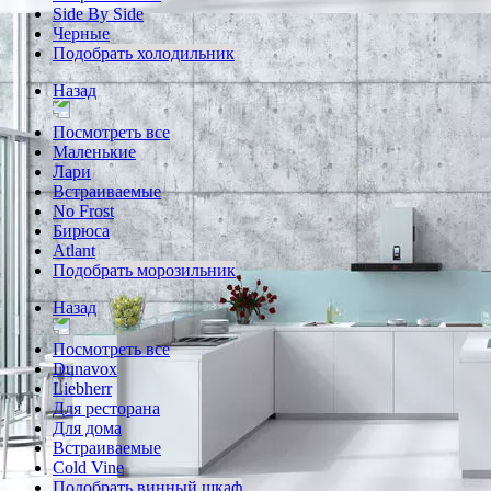
Side By Side
Черные
Подобрать холодильник
Назад
Посмотреть все
Маленькие
Лари
Встраиваемые
No Frost
Бирюса
Atlant
Подобрать морозильник
Назад
Посмотреть все
Dunavox
Liebherr
Для ресторана
Для дома
Встраиваемые
Cold Vine
Подобрать винный шкаф