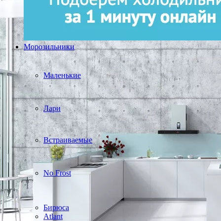
Морозильники
Маленькие
Лари
Встраиваемые
No Frost
Бирюса
Atlant