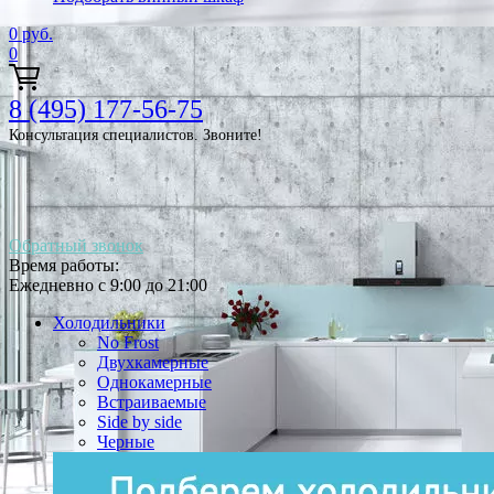
0
руб.
0
8 (495) 177-56-75
Консультация специалистов. Звоните!
Обратный звонок
Время работы:
Ежедневно с 9:00 до 21:00
Холодильники
No Frost
Двухкамерные
Однокамерные
Встраиваемые
Side by side
Черные