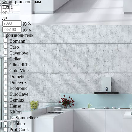
Фильтр по товарам
Цена
от
до
руб.
руб.
Производитель:
Bomann
Caso
Cavanova
Cellar
Climadiff
Cold Vine
Dometic
Dunavox
Ecotronic
EuroCave
Gemlux
Hansa
Kitfort
La Sommeliere
Liebherr
ProfiCook