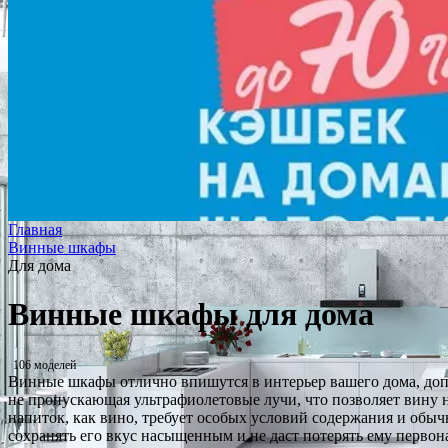
Главная
Винные шкафы
Для дома
Винные шкафы для дома
106 моделей
Винные шкафы отлично впишутся в интерьер вашего дома, доп
не пропускающая ультрафиолетовые лучи, что позволяет вину 
напиток, как вино, требует особых условий содержания и об
сохранять его вкус насыщенным и не даст потерять ему первон