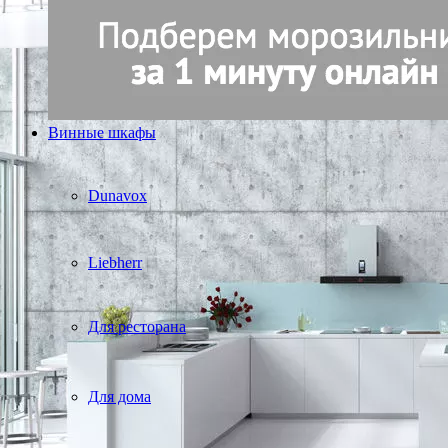
Винные шкафы
Dunavox
Liebherr
Для ресторана
Для дома