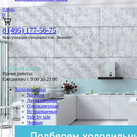
0
руб.
0
8 (495) 177-56-75
Консультация специалистов. Звоните!
Обратный звонок
Время работы:
Ежедневно с 9:00 до 21:00
Холодильники
No Frost
Двухкамерные
Однокамерные
Встраиваемые
Side by side
Черные