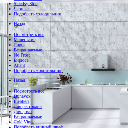
Side By Side
Черные
Подобрать холодильник
Назад
Посмотреть все
Маленькие
Лари
Встраиваемые
No Frost
Бирюса
Atlant
Подобрать морозильник
Назад
Посмотреть все
Dunavox
Liebherr
Для ресторана
Для дома
Встраиваемые
Cold Vine
Подобрать винный шкаф