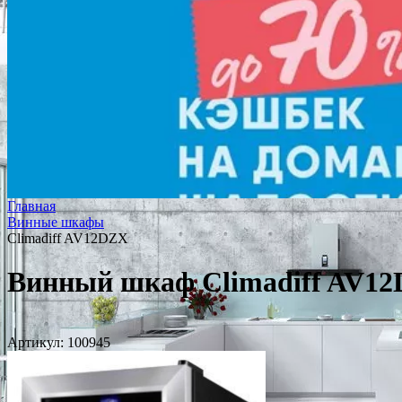
Главная
Винные шкафы
Climadiff AV12DZX
Винный шкаф Climadiff AV1
Артикул:
100945