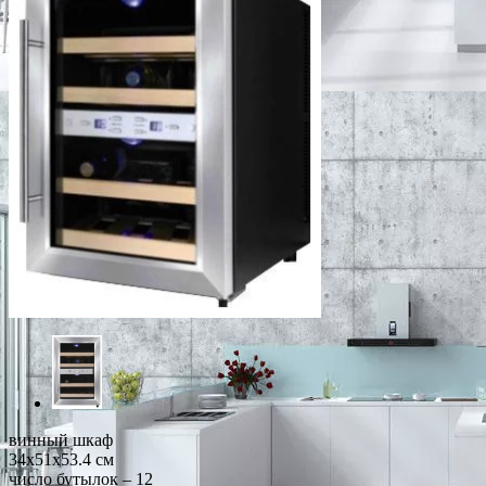
винный шкаф
34x51x53.4 см
число бутылок – 12