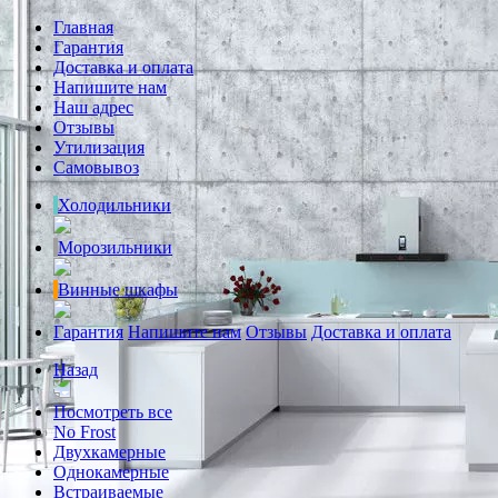
Главная
Гарантия
Доставка и оплата
Напишите нам
Наш адрес
Отзывы
Утилизация
Самовывоз
Холодильники
Морозильники
Винные шкафы
Гарантия
Напишите нам
Отзывы
Доставка и оплата
Назад
Посмотреть все
No Frost
Двухкамерные
Однокамерные
Встраиваемые