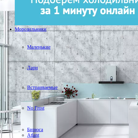
Морозильники
Маленькие
Лари
Встраиваемые
No Frost
Бирюса
Atlant