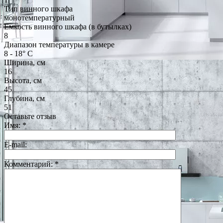
Тип винного шкафа
монотемпературный
Емкость винного шкафа (в бутылках)
8
Диапазон температуры в камере
8 - 18° С
Ширина, см
16
Высота, см
45
Глубина, см
51
Оставьте отзыв
Имя:
*
E-mail:
Комментарий:
*