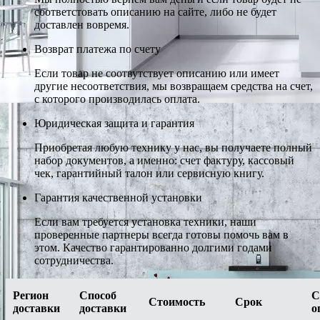
соответстовать описанию на сайте, либо не будет
доставлен вовремя.
Возврат платежа по счету
Если товар не соотвутствует описанию или имеет
другие несоответствия, мы возвращаем средства на счет,
с которого производилась оплата.
Юридическая защита и гарантия
Приобретая любую технику у нас, вы получаете полный
набор документов, а именно: счет фактуру, кассовый
чек, гарантийный талон или сервисную книгу.
Гарантия качественной установки
Если вам требуется установка техники, наши
проверенные партнеры всегда готовы помочь вам в
этом. Качество гарантированно долгими годами
сотрудничества.
Регион
Способ
С
Стоимость
Срок
доставки
доставки
о