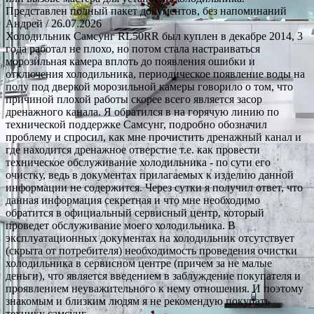
Представлен полный пакет документов, без напоминаний
Андрей
/ 26.07.2026
Холодильник Самсунг RL50RR был куплен в декабре 2014, 3
года работал не плохо, но потом стала настраиваться
морозильная камера вплоть до появления ошибки и
отключения холодильника, периодическое появление воды на
полу под дверкой морозильной камеры говорило о том, что
причиной плохой работы скорее всего является засор
дренажного канала. Я обратился в на горячую линию по
технической поддержке Самсунг, подробно обозначил
проблему и спросил, как мне прочистить дренажный канал и
где находится дренажное отверстие т.е. как провести
техническое обслуживание холодильника - по сути его
очистку, ведь в документах прилагаемых к изделию данной
информации не содержится. Через сутки я получил ответ, что
данная информация секретная и что мне необходимо
обратится в официальный сервисный центр, который
проведет обслуживание моего холодильника. В
эксплуатационных документах на холодильник отсутствует
(скрыта от потребителя) необходимость проведения очистки
холодильника в сервисном центре (причем за не малые
деньги), что является введением в заблуждение покупателя и
проявлением неуважительного к нему отношения. И поэтому
знакомым и близким людям я не рекомендую покупать
технику самсунг.