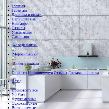
Главная
Гарантия
Доставка и оплата
Напишите нам
Наш адрес
Отзывы
Утилизация
Самовывоз
Холодильники
Морозильники
Винные шкафы
Гарантия
Напишите нам
Отзывы
Доставка и оплата
Назад
Посмотреть все
No Frost
Двухкамерные
Однокамерные
Встраиваемые