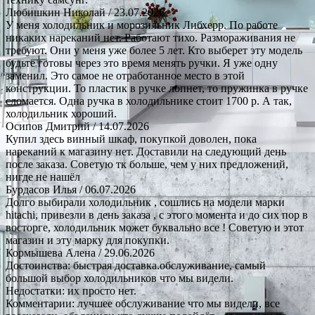
Любишкин Николай
/ 23.07.2026
У меня холодильник и морозильник Либхерр. По работе
никаких нареканий нет. Работают тихо. Размораживания не
требуют. Они у меня уже более 5 лет. Кто выберет эту модель
будьте готовы через это время менять ручки. Я уже одну
заменил. Это самое не отработанное место в этой
конструкции. То пластик в ручке лопнет, то пружинка в ручке
сломается. Одна ручка в холодильнике стоит 1700 р. А так,
холодильник хороший.
Осипов Дмитрий
/ 14.07.2026
Купил здесь винный шкаф, покупкой доволен, пока
нареканий к магазину нет. Доставили на следующий день
после заказа. Советую тк больше, чем у них предложений,
нигде не нашёл
Бурдасов Илья
/ 06.07.2026
Долго выбирали холодильник , сошлись на модели марки
hitachi, привезли в день заказа , с этого момента и до сих пор в
восторге, холодильник может буквально все ! Советую и этот
магазин и эту марку для покупки.
Кормышева Алена
/ 29.06.2026
Достоинства: быстрая доставка.обслуживание, самый
большой выбор холодильников что мы видели.
Недостатки: их просто нет.
Комментарии: лучшее обслуживание что мы видели, все