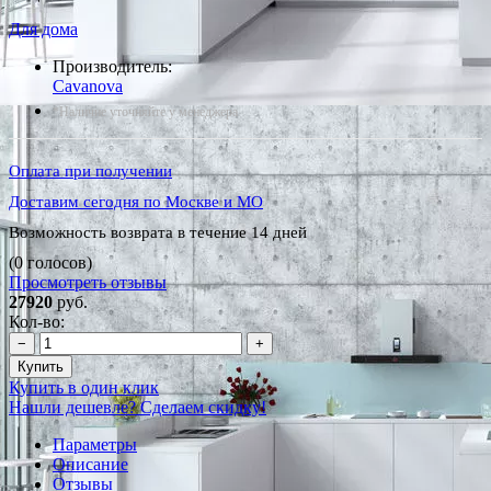
Для дома
Производитель:
Cavanova
*Наличие уточняйте у менеджера
Оплата при получении
Доставим сегодня по Москве и МО
Возможность возврата в течение 14 дней
(0 голосов)
Просмотреть отзывы
27920
руб.
Кол-во:
−
+
Купить
Купить в один клик
Нашли дешевле? Сделаем скидку!
Параметры
Описание
Отзывы