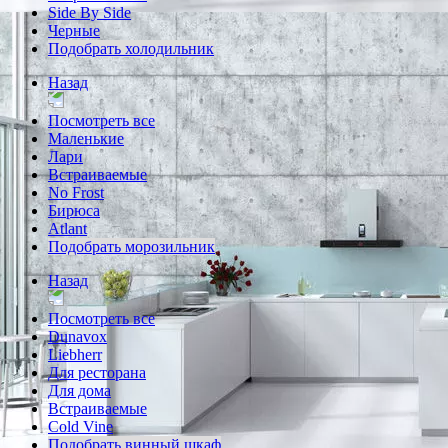
Side By Side
Черные
Подобрать холодильник
Назад
Посмотреть все
Маленькие
Лари
Встраиваемые
No Frost
Бирюса
Atlant
Подобрать морозильник
Назад
Посмотреть все
Dunavox
Liebherr
Для ресторана
Для дома
Встраиваемые
Cold Vine
Подобрать винный шкаф