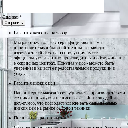
Оценка:
*
Гарантия качества на товар
Мы работаем только с сертифицированными
производителями бытовой техники от заводов
изготовителей. Вся наша продукция имеет
официальную гарантию производителя и обслуживание
в сервисных центрах. Покупая у нас - можете быть
уверенны в качестве предоставляемой продукции и
услуг.
Гарантия низких цен
Наш интернет-магазин сотрудничает с производителями
техники напрямую и не имеет оффлайн площадей и
шоу-румов, что позволяет удерживать одну из самых
низких цен на рынке бытовой техники.
Полный возврат стоимости
Мы полностью вернем вам деньги если товар будет не