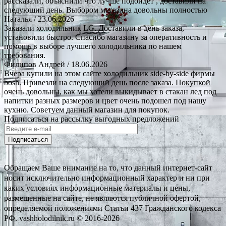
рассказали, объяснили что лучше подойдёт , доставили на
следующий день. Выбором магазина довольны полностью
Наталья
/ 23.06.2026
Заказали холодильник LG. Доставили в день заказа,
установили быстро. Спасибо магазину за оперативность и
помощь в выборе лучшего холодильника по нашем
требования.
Филипов Андрей
/ 18.06.2026
Вчера купили на этом сайте холодильник side-by-side фирмы
bosh. Привезли на следующий день после заказа. Покупкой
очень довольны, как мы хотели выкидывает в стакан лед под
напитки разных размеров и цвет очень подошел под нашу
кухню. Советуем данный магазин для покупок.
Подписаться на рассылку выгодных предложений
Подписаться
Обращаем Ваше внимание на то, что данный интернет-сайт
носит исключительно информационный характер и ни при
каких условиях информационные материалы и цены,
размещенные на сайте, не являются публичной офертой,
определяемой положениями Статьи 437 Гражданского кодекса
РФ. vashholodilnik.ru © 2016-2026