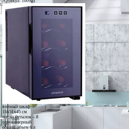
Артикул:
100921
винный шкаф
16x51x45 см
число бутылок – 8
однокамерный
общий объем 6 л