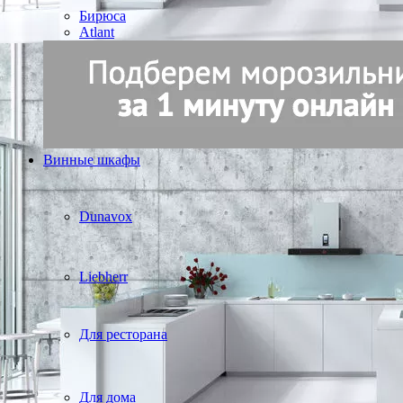
Бирюса
Atlant
Винные шкафы
Dunavox
Liebherr
Для ресторана
Для дома