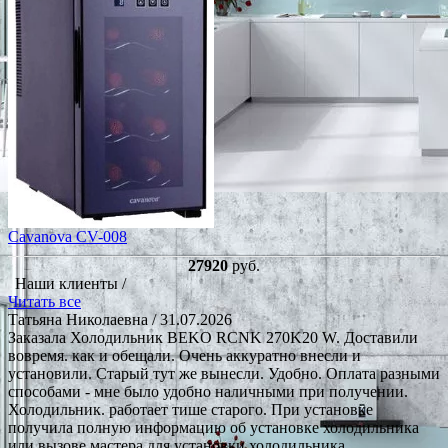
Cavanova CV-008
27920
руб.
Наши клиенты /
Читать все
Татьяна Николаевна
/ 31.07.2026
Заказала Холодильник BEKO RCNK 270K20 W. Доставили
вовремя. как и обещали. Очень аккуратно внесли и
установили. Старый тут же вынесли. Удобно. Оплата разными
способами - мне было удобно наличными при получении.
Холодильник. работает тише старого. При установке
получила полную информацию об установке холодильника
или вызове мастера для установки холодильника.