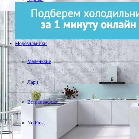
Морозильники
Маленькие
Лари
Встраиваемые
No Frost