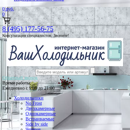
0
руб.
0
8 (495) 177-56-75
Консультация специалистов. Звоните!
Обратный звонок
Время работы:
Ежедневно с 9:00 до 21:00
Холодильники
No Frost
Двухкамерные
Однокамерные
Встраиваемые
Side by side
Черные