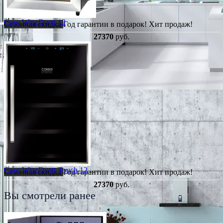
Caso WineDuett 12
Сезонная скидка
Год гарантии в подарок!
Хит продаж!
27370
руб.
Caso WineDuett Touch 12
Сезонная скидка
Год гарантии в подарок!
Хит продаж!
27370
руб.
Вы смотрели ранее