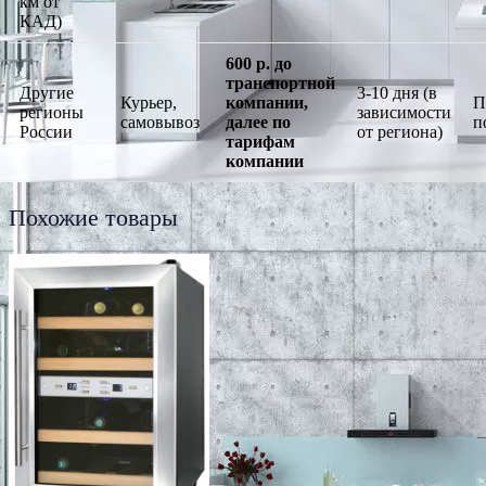
км от
КАД)
600 р. до
транспортной
Другие
3-10 дня (в
Курьер,
компании,
П
регионы
зависимости
самовывоз
далее по
п
России
от региона)
тарифам
компании
Похожие товары