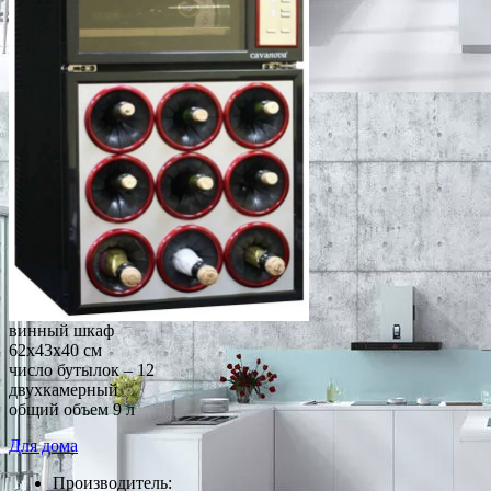
винный шкаф
62x43x40 см
число бутылок – 12
двухкамерный
общий объем 9 л
Для дома
Производитель: