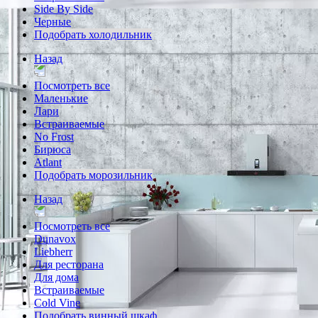
Side By Side
Черные
Подобрать холодильник
Назад
Посмотреть все
Маленькие
Лари
Встраиваемые
No Frost
Бирюса
Atlant
Подобрать морозильник
Назад
Посмотреть все
Dunavox
Liebherr
Для ресторана
Для дома
Встраиваемые
Cold Vine
Подобрать винный шкаф