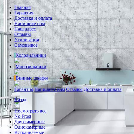
Главная
Гарантия
Доставка и оплата
Напишите нам
Наш адрес
Отзывы
Утилизация
Самовывоз
Холодильники
Морозильники
Винные шкафы
Гарантия
Напишите нам
Отзывы
Доставка и оплата
Назад
Посмотреть все
No Frost
Двухкамерные
Однокамерные
Встраиваемые