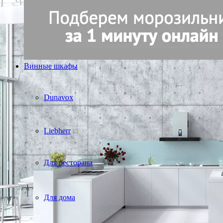
Винные шкафы
Dunavox
Liebherr
Для ресторана
Для дома