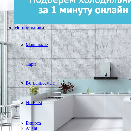
Морозильники
Маленькие
Лари
Встраиваемые
No Frost
Бирюса
Atlant