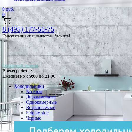
0
руб.
0
8 (495) 177-56-75
Консультация специалистов. Звоните!
Обратный звонок
Время работы:
Ежедневно с 9:00 до 21:00
Холодильники
No Frost
Двухкамерные
Однокамерные
Встраиваемые
Side by side
Черные