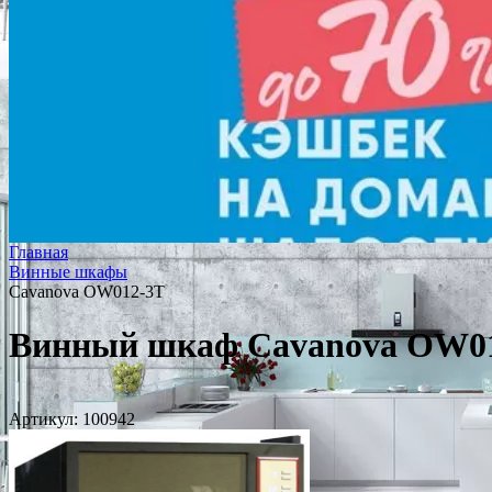
Главная
Винные шкафы
Cavanova OW012-3T
Винный шкаф Cavanova OW0
Артикул:
100942