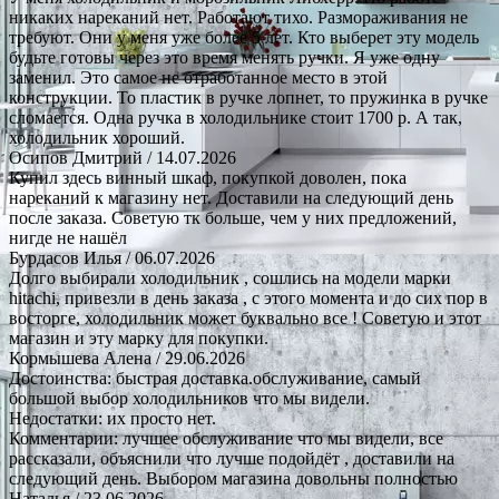
никаких нареканий нет. Работают тихо. Размораживания не
требуют. Они у меня уже более 5 лет. Кто выберет эту модель
будьте готовы через это время менять ручки. Я уже одну
заменил. Это самое не отработанное место в этой
конструкции. То пластик в ручке лопнет, то пружинка в ручке
сломается. Одна ручка в холодильнике стоит 1700 р. А так,
холодильник хороший.
Осипов Дмитрий
/ 14.07.2026
Купил здесь винный шкаф, покупкой доволен, пока
нареканий к магазину нет. Доставили на следующий день
после заказа. Советую тк больше, чем у них предложений,
нигде не нашёл
Бурдасов Илья
/ 06.07.2026
Долго выбирали холодильник , сошлись на модели марки
hitachi, привезли в день заказа , с этого момента и до сих пор в
восторге, холодильник может буквально все ! Советую и этот
магазин и эту марку для покупки.
Кормышева Алена
/ 29.06.2026
Достоинства: быстрая доставка.обслуживание, самый
большой выбор холодильников что мы видели.
Недостатки: их просто нет.
Комментарии: лучшее обслуживание что мы видели, все
рассказали, объяснили что лучше подойдёт , доставили на
следующий день. Выбором магазина довольны полностью
Наталья
/ 23.06.2026