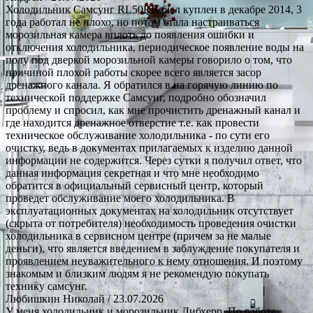
Холодильник Самсунг RL50RR был куплен в декабре 2014, 3
года работал не плохо, но потом стала настраиваться
морозильная камера вплоть до появления ошибки и
отключения холодильника, периодическое появление воды на
полу под дверкой морозильной камеры говорило о том, что
причиной плохой работы скорее всего является засор
дренажного канала. Я обратился в на горячую линию по
технической поддержке Самсунг, подробно обозначил
проблему и спросил, как мне прочистить дренажный канал и
где находится дренажное отверстие т.е. как провести
техническое обслуживание холодильника - по сути его
очистку, ведь в документах прилагаемых к изделию данной
информации не содержится. Через сутки я получил ответ, что
данная информация секретная и что мне необходимо
обратится в официальный сервисный центр, который
проведет обслуживание моего холодильника. В
эксплуатационных документах на холодильник отсутствует
(скрыта от потребителя) необходимость проведения очистки
холодильника в сервисном центре (причем за не малые
деньги), что является введением в заблуждение покупателя и
проявлением неуважительного к нему отношения. И поэтому
знакомым и близким людям я не рекомендую покупать
технику самсунг.
Любишкин Николай
/ 23.07.2026
У меня холодильник и морозильник Либхерр. По работе