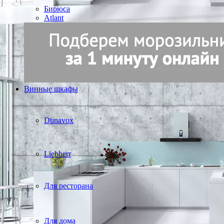
Бирюса
Atlant
Винные шкафы
Dunavox
Liebherr
Для ресторана
Для дома