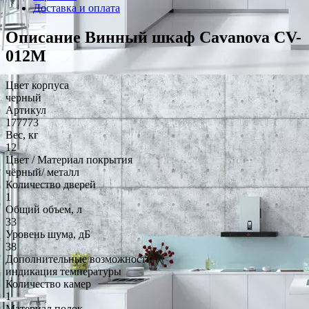
Доставка и оплата
Описание Винный шкаф Cavanova CV-
012M
Цвет корпуса
черный
Артикул
177773
Вес, кг
12
Цвет / Материал покрытия
чёрный/ металл
Количество дверей
1
Общий объем, л
33
Уровень шума, дБ
38
Дополнительные возможности
индикация температуры
Количество камер
1
Материал полок