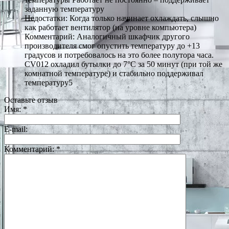
заданную температуру
Недостатки: Когда только начинает охлаждать, слышно
как работает вентилятор (на уровне компьютера)
Комментарий: Аналогичный шкафчик другого
производителя смог опустить температуру до +13
градусов и потребовалось на это более полутора часа.
CV012 охладил бутылки до 7°С за 50 минут (при той же
комнатной температуре) и стабильно поддерживал
температуру5
Оставьте отзыв
Имя:
*
E-mail:
Комментарий:
*