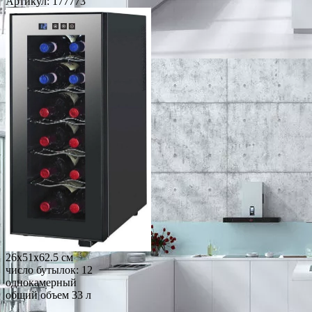
Артикул:
177773
26x51x62.5 см
число бутылок: 12
однокамерный
общий объем 33 л