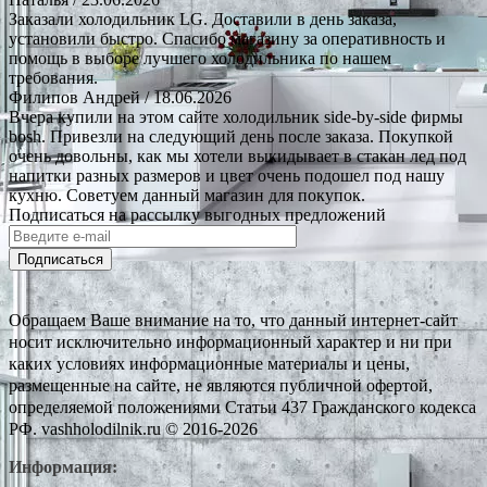
Заказали холодильник LG. Доставили в день заказа,
установили быстро. Спасибо магазину за оперативность и
помощь в выборе лучшего холодильника по нашем
требования.
Филипов Андрей
/ 18.06.2026
Вчера купили на этом сайте холодильник side-by-side фирмы
bosh. Привезли на следующий день после заказа. Покупкой
очень довольны, как мы хотели выкидывает в стакан лед под
напитки разных размеров и цвет очень подошел под нашу
кухню. Советуем данный магазин для покупок.
Подписаться на рассылку выгодных предложений
Подписаться
Обращаем Ваше внимание на то, что данный интернет-сайт
носит исключительно информационный характер и ни при
каких условиях информационные материалы и цены,
размещенные на сайте, не являются публичной офертой,
определяемой положениями Статьи 437 Гражданского кодекса
РФ. vashholodilnik.ru © 2016-2026
Информация: