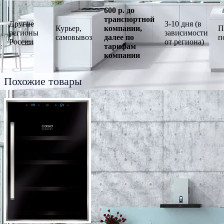
600 р. до
транспортной
Другие
3-10 дня (в
Курьер,
компании,
П
регионы
зависимости
самовывоз
далее по
п
России
от региона)
тарифам
компании
Похожие товары