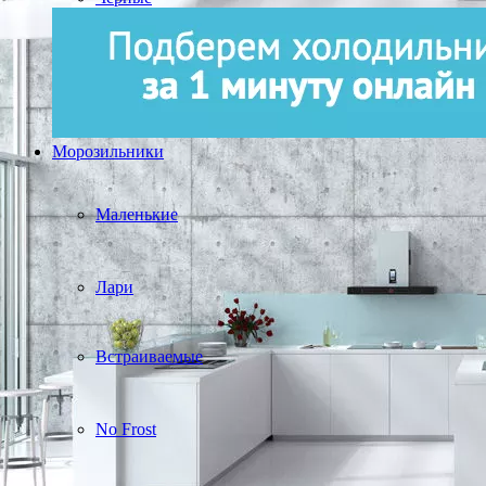
Морозильники
Маленькие
Лари
Встраиваемые
No Frost