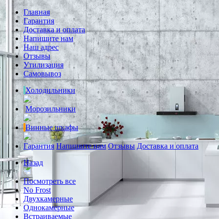
Главная
Гарантия
Доставка и оплата
Напишите нам
Наш адрес
Отзывы
Утилизация
Самовывоз
Холодильники
Морозильники
Винные шкафы
Гарантия
Напишите нам
Отзывы
Доставка и оплата
Назад
Посмотреть все
No Frost
Двухкамерные
Однокамерные
Встраиваемые