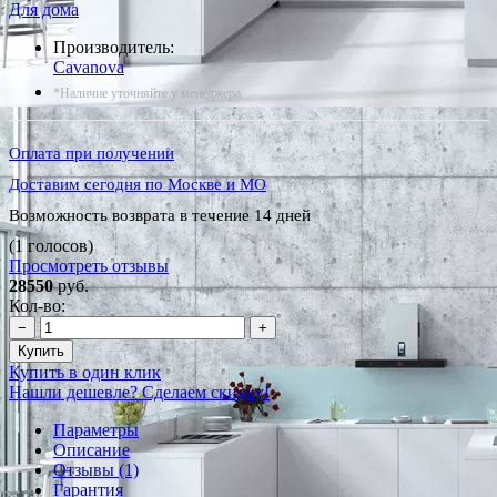
Для дома
Производитель:
Cavanova
*Наличие уточняйте у менеджера
Оплата при получении
Доставим сегодня по Москве и МО
Возможность возврата в течение 14 дней
(1 голосов)
Просмотреть отзывы
28550
руб.
Кол-во:
−
+
Купить
Купить в один клик
Нашли дешевле? Сделаем скидку!
Параметры
Описание
Отзывы (1)
Гарантия