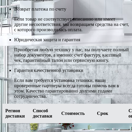
Возврат платежа по счету
Если товар не соотвутствует описанию или имеет
другие несоответствия, мы возвращаем средства на счет,
с которого производилась оплата.
Юридическая защита и гарантия
Приобретая любую технику у нас, вы получаете полный
набор документов, а именно: счет фактуру, кассовый
чек, гарантийный талон или сервисную книгу.
Гарантия качественной установки
Если вам требуется установка техники, наши
проверенные партнеры всегда готовы помочь вам в
этом. Качество гарантированно долгими годами
сотрудничества.
Регион
Способ
С
Стоимость
Срок
доставки
доставки
о
-