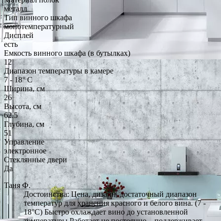
металл
Тип винного шкафа
монотемпературный
Дисплей
есть
Емкость винного шкафа (в бутылках)
12
Диапазон температуры в камере
7 - 18° С
Ширина, см
26
Высота, см
62.5
Глубина, см
51
Управление
электронное
Стеклянные двери
Да
Таня Ф.
Достоинства: Цена, дизайн, достаточный диапазон
температур для хранения красного и белого вина. (7 -
18°С) Быстро охлаждает вино до установленной
температуры Работает не постоянно – поддерживает