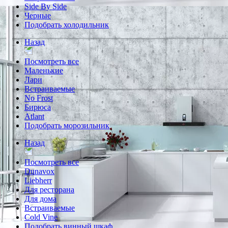
Side By Side
Черные
Подобрать холодильник
Назад
Посмотреть все
Маленькие
Лари
Встраиваемые
No Frost
Бирюса
Atlant
Подобрать морозильник
Назад
Посмотреть все
Dunavox
Liebherr
Для ресторана
Для дома
Встраиваемые
Cold Vine
Подобрать винный шкаф