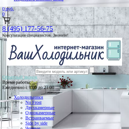
0
руб.
0
8 (495) 177-56-75
Консультация специалистов. Звоните!
Обратный звонок
Время работы:
Ежедневно с 9:00 до 21:00
Холодильники
No Frost
Двухкамерные
Однокамерные
Встраиваемые
Side by side
Черные