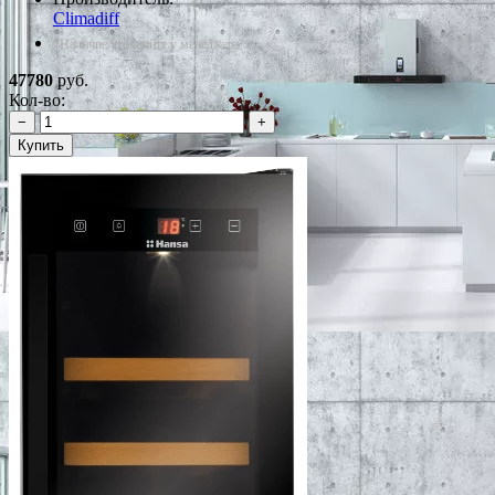
Climadiff
*Наличие уточняйте у менеджера
47780
руб.
Кол-во:
−
+
Купить