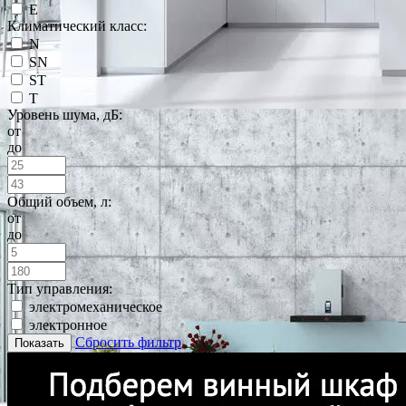
E
Климатический класс:
N
SN
ST
T
Уровень шума, дБ:
от
до
Общий объем, л:
от
до
Тип управления:
электромеханическое
электронное
Сбросить фильтр
Показать