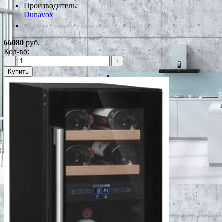
Производитель:
Dunavox
*Наличие уточняйте у менеджера
66080
руб.
Кол-во:
−
+
Купить