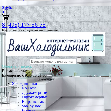
0
руб.
0
8 (495) 177-56-75
Консультация специалистов. Звоните!
Обратный звонок
Время работы:
Ежедневно с 9:00 до 21:00
Холодильники
No Frost
Двухкамерные
Однокамерные
Встраиваемые
Side by side
Черные