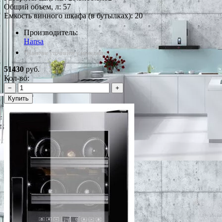
Общий объем, л: 57
Емкость винного шкафа (в бутылках): 20
Производитель:
Hansa
*Наличие уточняйте у менеджера
51430
руб.
Кол-во:
−
+
Купить