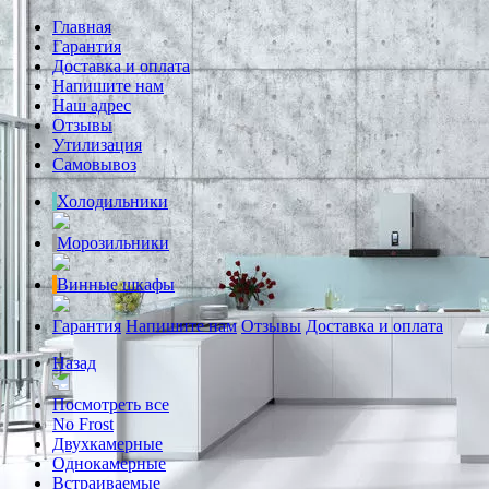
Главная
Гарантия
Доставка и оплата
Напишите нам
Наш адрес
Отзывы
Утилизация
Самовывоз
Холодильники
Морозильники
Винные шкафы
Гарантия
Напишите нам
Отзывы
Доставка и оплата
Назад
Посмотреть все
No Frost
Двухкамерные
Однокамерные
Встраиваемые