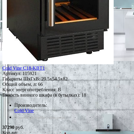
Cold Vine C18-KBT1
Артикул:
105921
Габариты ШxГxВ: 29.5x54.5x82
Общий объем, л: 66
Класс энергопотребления: B
Емкость винного шкафа (в бутылках): 18
Производитель:
Cold Vine
*Наличие уточняйте у менеджера
37290
руб.
Кол-во: