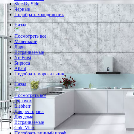
Side By Side
Черные
Подобрать холодильник
Назад
Посмотреть все
Маленькие
Лари
Встраиваемые
No Frost
Бирюса
Atlant
Подобрать морозильник
Назад
Посмотреть все
Dunavox
Liebherr
Для ресторана
Для дома
Встраиваемые
Cold Vine
Подобрать винный шкаф