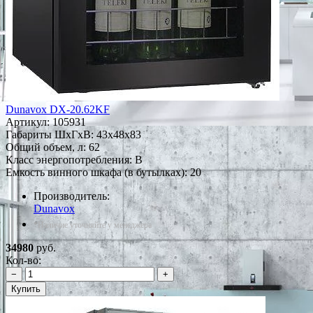
Dunavox DX-20.62KF
Артикул:
105931
Габариты ШxГxВ: 43x48x83
Общий объем, л: 62
Класс энергопотребления: B
Емкость винного шкафа (в бутылках): 20
Производитель:
Dunavox
*Наличие уточняйте у менеджера
34980
руб.
Кол-во:
−
+
Купить