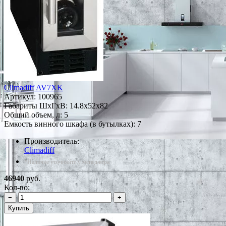
Climadiff AV7XK
Артикул:
100965
Габариты ШxГxВ: 14.8x52x82
Общий объем, л: 5
Емкость винного шкафа (в бутылках): 7
Производитель:
Climadiff
*Наличие уточняйте у менеджера
46940
руб.
Кол-во:
−
+
Купить