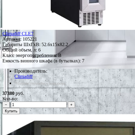
Climadiff CLE7
Артикул:
105221
Габариты ШxГxВ: 52.6x15x82.2
Общий объем, л: 6
Класс энергопотребления: B
Емкость винного шкафа (в бутылках): 7
Производитель:
Climadiff
*Наличие уточняйте у менеджера
37380
руб.
Кол-во:
−
+
Купить