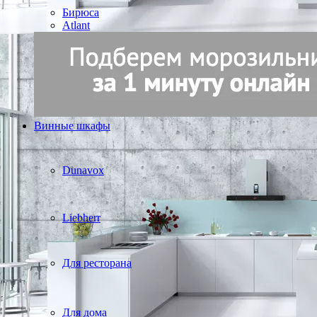
Бирюса
Atlant
Винные шкафы
Dunavox
Liebherr
Для ресторана
Для дома