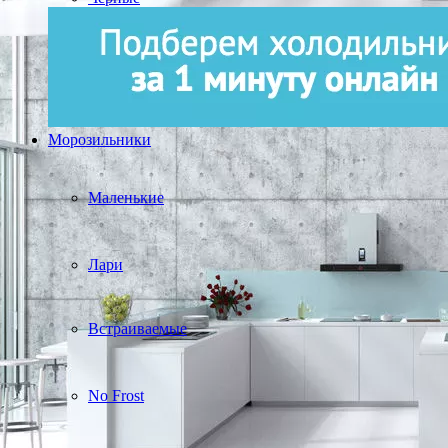
Морозильники
Маленькие
Лари
Встраиваемые
No Frost