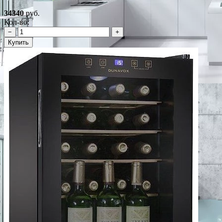
34340
руб.
Кол-во:
−
+
Купить