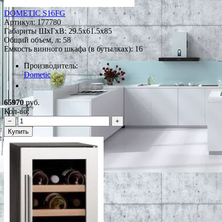
DOMETIC S16FG
Артикул:
177780
Габариты ШxГxВ: 29.5x61.5x85
Общий объем, л: 58
Емкость винного шкафа (в бутылках): 16
Производитель:
Dometic
*Наличие уточняйте у менеджера
65970
руб.
Кол-во:
−
+
Купить