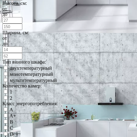
Высота, см:
от
до
Ширина, см:
от
до
Тип винного шкафа:
двухтемпературный
монотемпературный
мультитемпературный
Количество камер:
1
2
Класс энергопотребления:
A
A+
B
C
D