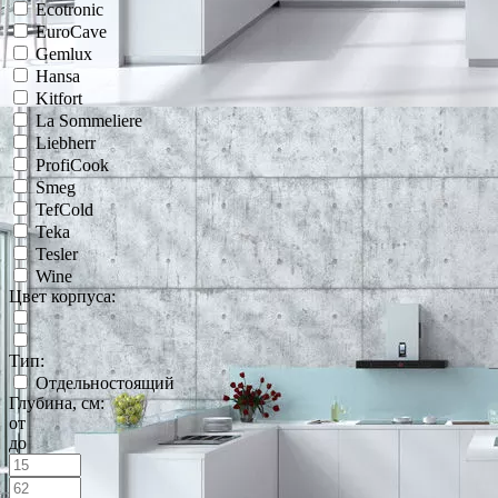
Ecotronic
EuroCave
Gemlux
Hansa
Kitfort
La Sommeliere
Liebherr
ProfiCook
Smeg
TefCold
Teka
Tesler
Wine
Цвет корпуса:
Тип:
Отдельностоящий
Глубина, см:
от
до