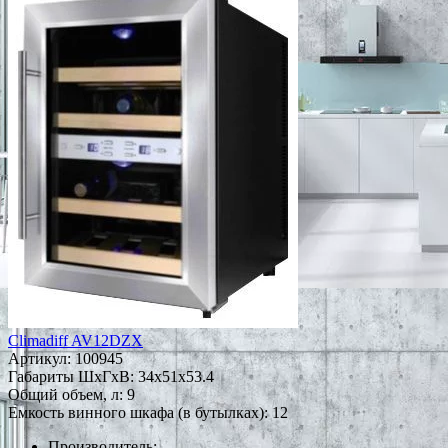
Climadiff AV12DZX
Артикул:
100945
Габариты ШxГxВ: 34x51x53.4
Общий объем, л: 9
Емкость винного шкафа (в бутылках): 12
Производитель: