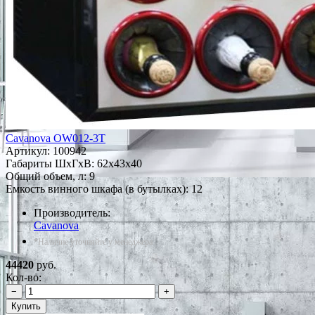
Cavanova OW012-3T
Артикул:
100942
Габариты ШxГxВ: 62x43x40
Общий объем, л: 9
Емкость винного шкафа (в бутылках): 12
Производитель:
Cavanova
*Наличие уточняйте у менеджера
44420
руб.
Кол-во:
−
+
Купить