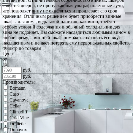
элегантной. Отличительной особенностью винных шкафов
является дверца, не пропускающая ультрафиолетовые лучи,
что позволяет вину не окисляться и продлевает его срок
хранения. Отличным решением будет приобрести винные
шкафы для дома, ведь такой напиток, как вино, требует
особых условий содержания и обычный холодильник для
вина не подойдет. Вы сможете насладиться любимым вином в
любое время, а винный шкаф поможет сохранять его вкус
насыщенным и не даст потерять ему первоначальных свойств.
Фильтр по товарам
Цена
от
до
руб.
руб.
Производитель:
Bomann
Caso
Cavanova
Cellar
Climadiff
Cold Vine
Dometic
Dunavox