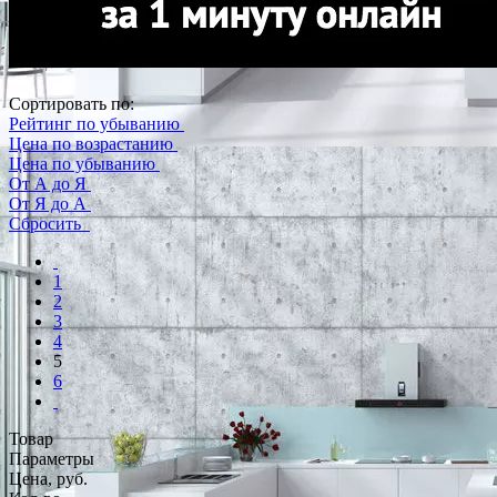
Сортировать по:
Рейтинг по убыванию
Цена по возрастанию
Цена по убыванию
От А до Я
От Я до А
Сбросить
1
2
3
4
5
6
Товар
Параметры
Цена, руб.