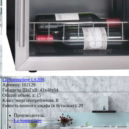
La Sommeliere LS20B
Артикул:
102129
Габариты ШxГxВ: 43x48x64
Общий объем, л: 15
Класс энергопотребления: B
Емкость винного шкафа (в бутылках): 20
Производитель:
La Sommeliere
*Наличие уточняйте у менеджера