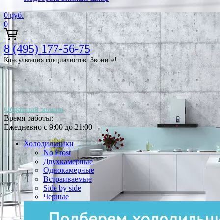
0
руб.
0
8 (495) 177-56-75
Консультация специалистов. Звоните!
Обратный звонок
Время работы:
Ежедневно с 9:00 до 21:00
Холодильники
No Frost
Двухкамерные
Однокамерные
Встраиваемые
Side by side
Черные