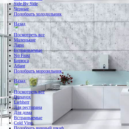
Side By Side
Черные
Подобрать холодильник
Назад
Посмотреть все
Маленькие
Лари
Встраиваемые
No Frost
Бирюса
Atlant
Подобрать морозильник
Назад
Посмотреть все
Dunavox
Liebherr
Для ресторана
Для дома
Встраиваемые
Cold Vine
Подобрать винный шкаф