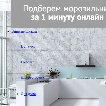
Винные шкафы
Dunavox
Liebherr
Для ресторана
Для дома