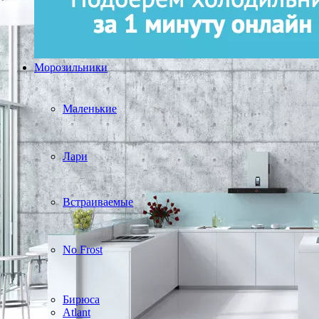
Морозильники
Маленькие
Лари
Встраиваемые
No Frost
Бирюса
Atlant