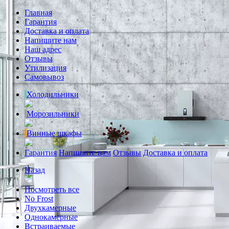
Главная
Гарантия
Доставка и оплата
Напишите нам
Наш адрес
Отзывы
Утилизация
Самовывоз
Холодильники
Морозильники
Винные шкафы
Гарантия
Напишите нам
Отзывы
Доставка и оплата
Назад
Посмотреть все
No Frost
Двухкамерные
Однокамерные
Встраиваемые