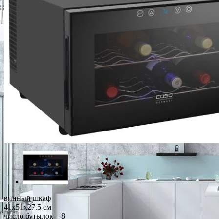
винный шкаф
41x51x27.5 см
число бутылок – 8