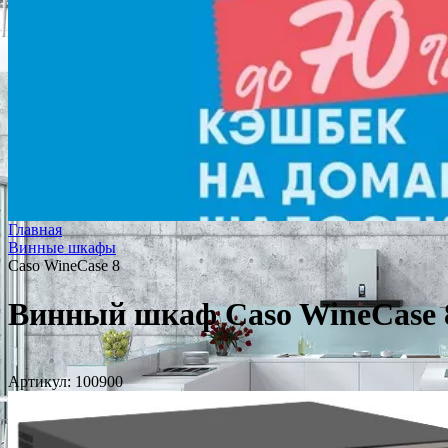
Главная
Винные шкафы
Caso WineCase 8
Винный шкаф Caso WineCase 
Артикул:
100900