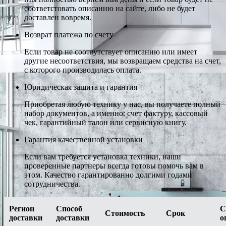
соответстовать описанию на сайте, либо не будет
доставлен вовремя.
Возврат платежа по счету
Если товар не соотвутствует описанию или имеет
другие несоответствия, мы возвращаем средства на счет,
с которого производилась оплата.
Юридическая защита и гарантия
Приобретая любую технику у нас, вы получаете полный
набор документов, а именно: счет фактуру, кассовый
чек, гарантийный талон или сервисную книгу.
Гарантия качественной установки
Если вам требуется установка техники, наши
проверенные партнеры всегда готовы помочь вам в
этом. Качество гарантированно долгими годами
сотрудничества.
Регион
Способ
С
Стоимость
Срок
доставки
доставки
о