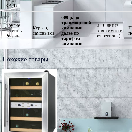
км от
КАД)
600 р. до
транспортной
Другие
3-10 дня (в
Курьер,
компании,
П
регионы
зависимости
самовывоз
далее по
п
России
от региона)
тарифам
компании
Похожие товары