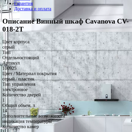
Гарантия
Доставка и оплата
Описание Винный шкаф Cavanova CV-
018-2Т
Цвет корпуса
серый
Тип
Отдельностоящий
Артикул
100925
Цвет / Материал покрытия
серый / пластик
Тип управления
электронное
Количество дверей
1
Общий объем, л
14
Дополнительные возможности
индикация температуры
Количество камер
1