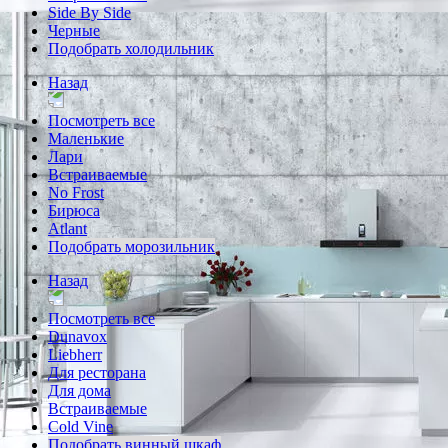
Side By Side
Черные
Подобрать холодильник
Назад
Посмотреть все
Маленькие
Лари
Встраиваемые
No Frost
Бирюса
Atlant
Подобрать морозильник
Назад
Посмотреть все
Dunavox
Liebherr
Для ресторана
Для дома
Встраиваемые
Cold Vine
Подобрать винный шкаф