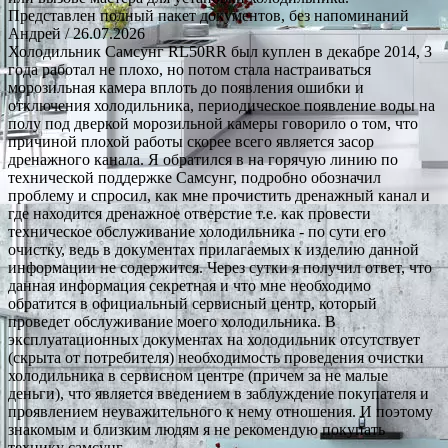
Представлен полный пакет документов, без напоминаний
Андрей
/ 26.07.2026
Холодильник Самсунг RL50RR был куплен в декабре 2014, 3
года работал не плохо, но потом стала настраиваться
морозильная камера вплоть до появления ошибки и
отключения холодильника, периодическое появление воды на
полу под дверкой морозильной камеры говорило о том, что
причиной плохой работы скорее всего является засор
дренажного канала. Я обратился в на горячую линию по
технической поддержке Самсунг, подробно обозначил
проблему и спросил, как мне прочистить дренажный канал и
где находится дренажное отверстие т.е. как провести
техническое обслуживание холодильника - по сути его
очистку, ведь в документах прилагаемых к изделию данной
информации не содержится. Через сутки я получил ответ, что
данная информация секретная и что мне необходимо
обратится в официальный сервисный центр, который
проведет обслуживание моего холодильника. В
эксплуатационных документах на холодильник отсутствует
(скрыта от потребителя) необходимость проведения очистки
холодильника в сервисном центре (причем за не малые
деньги), что является введением в заблуждение покупателя и
проявлением неуважительного к нему отношения. И поэтому
знакомым и близким людям я не рекомендую покупать
технику самсунг.