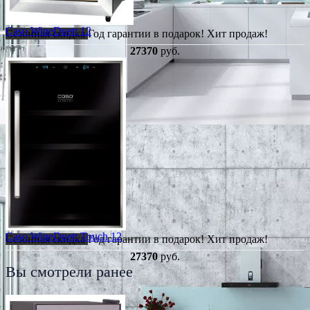
Caso WineDuett 12
Сезонная скидка
Год гарантии в подарок!
Хит продаж!
27370
руб.
Caso WineDuett Touch 12
Сезонная скидка
Год гарантии в подарок!
Хит продаж!
27370
руб.
Вы смотрели ранее