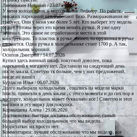
Любишкин Николай
/ 23.07.2026
У меня холодильник и морозильник Либхерр. По работе
никаких нареканий нет. Работают тихо. Размораживания не
требуют. Они у меня уже более 5 лет. Кто выберет эту модель
будьте готовы через это время менять ручки. Я уже одну
заменил. Это самое не отработанное место в этой
конструкции. То пластик в ручке лопнет, то пружинка в ручке
сломается. Одна ручка в холодильнике стоит 1700 р. А так,
холодильник хороший.
Осипов Дмитрий
/ 14.07.2026
Купил здесь винный шкаф, покупкой доволен, пока
нареканий к магазину нет. Доставили на следующий день
после заказа. Советую тк больше, чем у них предложений,
нигде не нашёл
Бурдасов Илья
/ 06.07.2026
Долго выбирали холодильник , сошлись на модели марки
hitachi, привезли в день заказа , с этого момента и до сих пор в
восторге, холодильник может буквально все ! Советую и этот
магазин и эту марку для покупки.
Кормышева Алена
/ 29.06.2026
Достоинства: быстрая доставка.обслуживание, самый
большой выбор холодильников что мы видели.
Недостатки: их просто нет.
Комментарии: лучшее обслуживание что мы видели, все