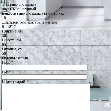
Тип винного шкафа
двухтемпературный
Емкость винного шкафа (в бутылках)
18
Диапазон температуры в камере
8 - 18° С
Ширина, см
36
Высота, см
65
Глубина, см
50
Оставьте отзыв
Имя:
*
E-mail:
Комментарий:
*