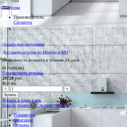
Для дома
Производитель:
Cavanova
*Наличие уточняйте у менеджера
Оплата при получении
Доставим сегодня по Москве и МО
Возможность возврата в течение 14 дней
(0 голосов)
Просмотреть отзывы
29720
руб.
Кол-во:
−
+
Купить
Купить в один клик
Нашли дешевле? Сделаем скидку!
Параметры
Описание
Отзывы