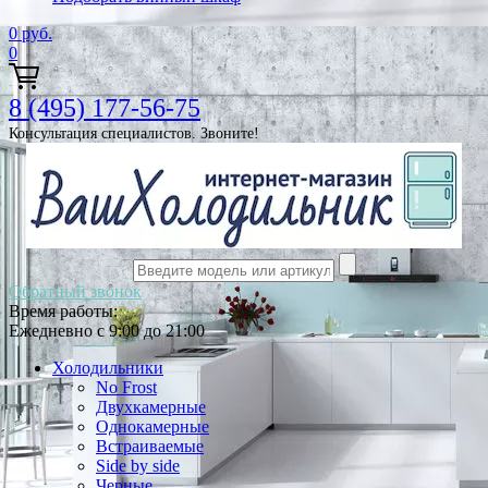
0
руб.
0
8 (495) 177-56-75
Консультация специалистов. Звоните!
Обратный звонок
Время работы:
Ежедневно с 9:00 до 21:00
Холодильники
No Frost
Двухкамерные
Однокамерные
Встраиваемые
Side by side
Черные