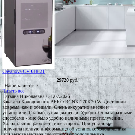
Cavanova CV-018-2Т
29720
руб.
Наши клиенты /
Читать все
Татьяна Николаевна
/ 31.07.2026
Заказала Холодильник BEKO RCNK 270K20 W. Доставили
вовремя. как и обещали. Очень аккуратно внесли и
установили. Старый тут же вынесли. Удобно. Оплата разными
способами - мне было удобно наличными при получении.
Холодильник. работает тише старого. При установке
получила полную информацию об установке холодильника
или вызове мастера для установки холодильника.