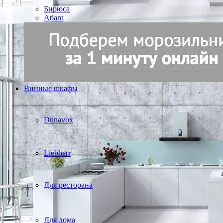
Бирюса
Atlant
Винные шкафы
Dunavox
Liebherr
Для ресторана
Для дома