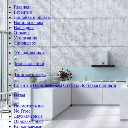
Главная
Гарантия
Доставка и оплата
Напишите нам
Наш адрес
Отзывы
Утилизация
Самовывоз
Холодильники
Морозильники
Винные шкафы
Гарантия
Напишите нам
Отзывы
Доставка и оплата
Назад
Посмотреть все
No Frost
Двухкамерные
Однокамерные
Встраиваемые