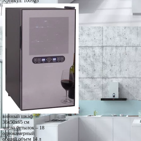
Артикул:
100925
винный шкаф
36x50x65 см
число бутылок – 18
однокамерный
общий объем 14 л