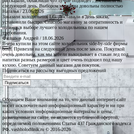
рассказали, объяснили что лучше подойдёт , доставили на
следующий день. Выбором магазина довольны полностью
Наталья
/ 23.06.2026
Заказали холодильник LG. Доставили в день заказа,
установили быстро. Спасибо магазину за оперативность и
помощь в выборе лучшего холодильника по нашем
требования.
Филипов Андрей
/ 18.06.2026
Вчера купили на этом сайте холодильник side-by-side фирмы
bosh. Привезли на следующий день после заказа. Покупкой
очень довольны, как мы хотели выкидывает в стакан лед под
напитки разных размеров и цвет очень подошел под нашу
кухню. Советуем данный магазин для покупок.
Подписаться на рассылку выгодных предложений
Подписаться
Обращаем Ваше внимание на то, что данный интернет-сайт
носит исключительно информационный характер и ни при
каких условиях информационные материалы и цены,
размещенные на сайте, не являются публичной офертой,
определяемой положениями Статьи 437 Гражданского кодекса
РФ. vashholodilnik.ru © 2016-2026