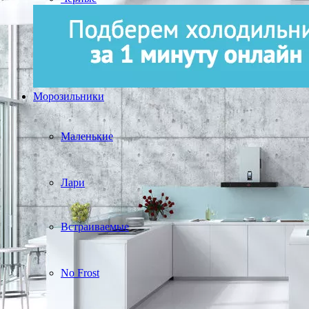
Морозильники
Маленькие
Лари
Встраиваемые
No Frost