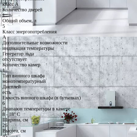
класс A
Количество дверей
1
Общий объем, л
5
Класс энергопотребления
A
Дополнительные возможности
индикация температуры
Генератор льда
отсутствует
Количество камер
1
Тип винного шкафа
монотемпературный
Дисплей
есть
Емкость винного шкафа (в бутылках)
6
Диапазон температуры в камере
8 - 18° C
Ширина, см
26
Высота, см
45