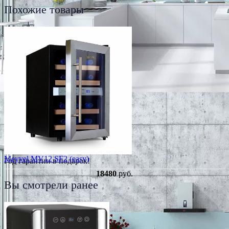
Похожие товары
Meyvel MV12 SF2 (easy)
Год гарантии в подарок!
18480
руб.
Вы смотрели ранее