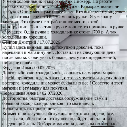
У меня холодильник и морозильник Либхерр. По работе
никаких нареканий нет. Работают тихо. Размораживания не
требуют. Они у меня уже более 5 лет. Кто выберет эту модель
будьте готовы через это время менять ручки. Я уже одну
заменил. Это самое не отработанное место в этой
конструкции. То пластик в ручке лопнет, то пружинка в ручке
сломается. Одна ручка в холодильнике стоит 1700 р. А так,
холодильник хороший.
Осипов Дмитрий
/ 17.07.2026
Купил здесь винный шкаф, покупкой доволен, пока
нареканий к магазину нет. Доставили на следующий день
после заказа. Советую тк больше, чем у них предложений,
нигде не нашёл
Бурдасов Илья
/ 09.07.2026
Долго выбирали холодильник , сошлись на модели марки
hitachi, привезли в день заказа , с этого момента и до сих пор в
восторге, холодильник может буквально все ! Советую и этот
магазин и эту марку для покупки.
Кормышева Алена
/ 02.07.2026
Достоинства: быстрая доставка.обслуживание, самый
большой выбор холодильников что мы видели.
Недостатки: их просто нет.
Комментарии: лучшее обслуживание что мы видели, все
рассказали, объяснили что лучше подойдёт , доставили на
следующий день. Выбором магазина довольны полностью