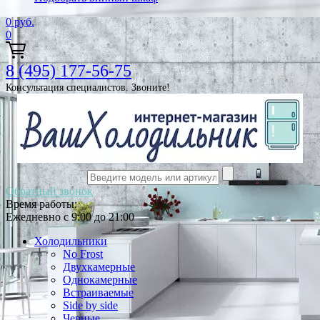
0
руб.
0
8 (495) 177-56-75
Консультация специалистов. Звоните!
Обратный звонок
Время работы:
Ежедневно с 9:00 до 21:00
Холодильники
No Frost
Двухкамерные
Однокамерные
Встраиваемые
Side by side
Черные