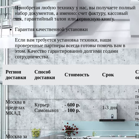
Приобретая любую технику у нас, вы получаете полный
набор документов, а именно: счет фактуру, кассовый
чек, гарантийный талон или сервисную книгу.
Гарантия качественной установки
Если вам требуется установка техники, наши
проверенные партнеры всегда готовы помочь вам в
этом. Качество гарантированно долгими годами
сотрудничества.
Регион
Способ
С
Стоимость
Срок
доставки
доставки
о
-
п
Москва в
н
Курьер
-
600 р.
пределах
1-3 дня
-
Самовывоз
-
100 р.
МКАД
п
н
и
Москва за
П