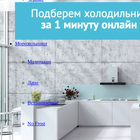
Морозильники
Маленькие
Лари
Встраиваемые
No Frost