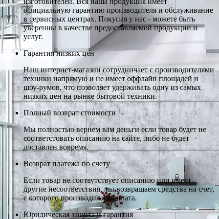
изготовителей. Вся наша продукция имеет
официальную гарантию производителя и обслуживание
в сервисных центрах. Покупая у нас - можете быть
уверенны в качестве предоставляемой продукции и
услуг.
Гарантия низких цен
Наш интернет-магазин сотрудничает с производителями
техники напрямую и не имеет оффлайн площадей и
шоу-румов, что позволяет удерживать одну из самых
низких цен на рынке бытовой техники.
Полный возврат стоимости
Мы полностью вернем вам деньги если товар будет не
соответстовать описанию на сайте, либо не будет
доставлен вовремя.
Возврат платежа по счету
Если товар не соотвутствует описанию или имеет
другие несоответствия, мы возвращаем средства на счет,
с которого производилась оплата.
Юридическая защита и гарантия