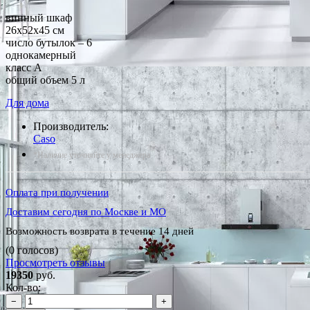
винный шкаф
26x52x45 см
число бутылок – 6
однокамерный
класс A
общий объем 5 л
Для дома
Производитель:
Caso
*Наличие уточняйте у менеджера
Оплата при получении
Доставим сегодня по Москве и МО
Возможность возврата в течение 14 дней
(0 голосов)
Просмотреть отзывы
19350
руб.
Кол-во:
−
+