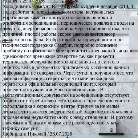
Андрей
/ 29.07.2026
Холодильник Самсунг RL50RR был куплен в декабре 2014, 3
года работал не плохо, но потом стала настраиваться
морозильная камера вплоть до появления ошибки и
отключения холодильника, периодическое появление воды на
полу под дверкой морозильной камеры говорило о том, что
причиной плохой работы скорее всего является засор
дренажного канала. Я обратился в на горячую линию по
технической поддержке Самсунг, подробно обозначил
проблему и спросил, как мне прочистить дренажный канал и
где находится дренажное отверстие т.е. как провести
техническое обслуживание холодильника - по сути его
очистку, ведь в документах прилагаемых к изделию данной
информации не содержится. Через сутки я получил ответ, что
данная информация секретная и что мне необходимо
обратится в официальный сервисный центр, который
проведет обслуживание моего холодильника. В
эксплуатационных документах на холодильник отсутствует
(скрыта от потребителя) необходимость проведения очистки
холодильника в сервисном центре (причем за не малые
деньги), что является введением в заблуждение покупателя и
проявлением неуважительного к нему отношения. И поэтому
знакомым и близким людям я не рекомендую покупать
технику самсунг.
Любишкин Николай
/ 26.07.2026