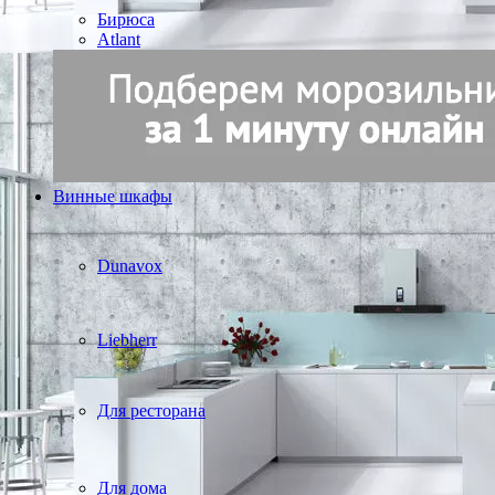
Бирюса
Atlant
Винные шкафы
Dunavox
Liebherr
Для ресторана
Для дома