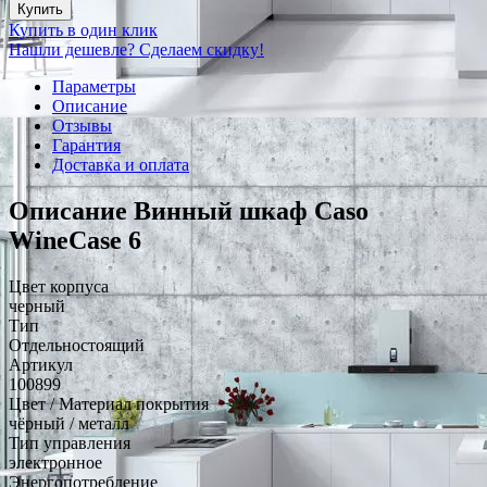
Купить
Купить в один клик
Нашли дешевле? Сделаем скидку!
Параметры
Описание
Отзывы
Гарантия
Доставка и оплата
Описание Винный шкаф Caso
WineCase 6
Цвет корпуса
черный
Тип
Отдельностоящий
Артикул
100899
Цвет / Материал покрытия
чёрный / металл
Тип управления
электронное
Энергопотребление