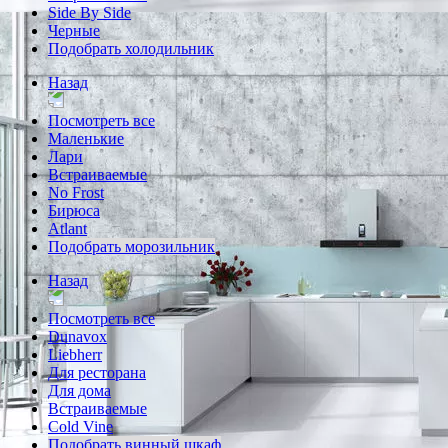
Side By Side
Черные
Подобрать холодильник
Назад
Посмотреть все
Маленькие
Лари
Встраиваемые
No Frost
Бирюса
Atlant
Подобрать морозильник
Назад
Посмотреть все
Dunavox
Liebherr
Для ресторана
Для дома
Встраиваемые
Cold Vine
Подобрать винный шкаф