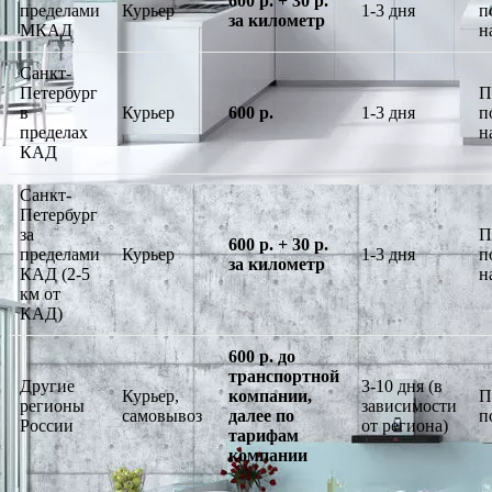
600 р. + 30 р.
пределами
Курьер
1-3 дня
п
за километр
МКАД
н
Санкт-
Петербург
П
в
Курьер
600 р.
1-3 дня
п
пределах
н
КАД
Санкт-
Петербург
за
П
600 р. + 30 р.
пределами
Курьер
1-3 дня
п
за километр
КАД (2-5
н
км от
КАД)
600 р. до
транспортной
Другие
3-10 дня (в
Курьер,
компании,
П
регионы
зависимости
самовывоз
далее по
п
России
от региона)
тарифам
компании