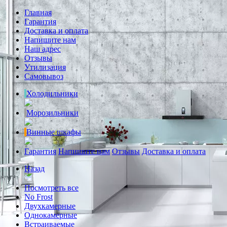
Главная
Гарантия
Доставка и оплата
Напишите нам
Наш адрес
Отзывы
Утилизация
Самовывоз
Холодильники
Морозильники
Винные шкафы
Гарантия
Напишите нам
Отзывы
Доставка и оплата
Назад
Посмотреть все
No Frost
Двухкамерные
Однокамерные
Встраиваемые