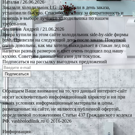
Наталья
/ 26.06.2026
Заказали холодильник LG. Доставили в день заказа,
установили быстро. Спасибо магазину за оперативность и
помощь в выборе лучшего холодильника по нашем
требования.
Филипов Андрей
/ 21.06.2026
Вчера купили на этом сайте холодильник side-by-side фирмы
bosh. Привезли на следующий день после заказа. Покупкой
очень довольны, как мы хотели выкидывает в стакан лед под
напитки разных размеров и цвет очень подошел под нашу
кухню. Советуем данный магазин для покупок.
Подписаться на рассылку выгодных предложений
Подписаться
Обращаем Ваше внимание на то, что данный интернет-сайт
носит исключительно информационный характер и ни при
каких условиях информационные материалы и цены,
размещенные на сайте, не являются публичной офертой,
определяемой положениями Статьи 437 Гражданского кодекса
РФ. vashholodilnik.ru © 2016-2026
Информация: