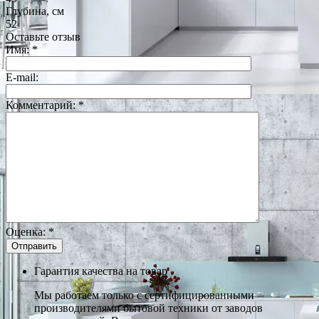
Глубина, см
52
Оставьте отзыв
Имя:
*
E-mail:
Комментарий:
*
Оценка:
*
Гарантия качества на товар
Мы работаем только с сертифицированными
производителями бытовой техники от заводов