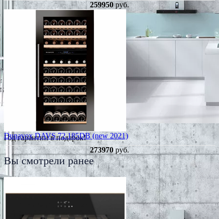
259950
руб.
Dunavox DAVS 72.185DB (new 2021)
Год гарантии в подарок!
273970
руб.
Вы смотрели ранее