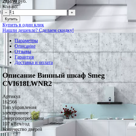
235190
руб.
Кол-во:
−
+
Купить
Купить в один клик
Нашли дешевле? Сделаем скидку!
Параметры
Описание
Отзывы
Гарантия
Доставка и оплата
Описание Винный шкаф Smeg
CVI618LWNR2
Артикул
162566
Тип управления
электронное
Энергопотребление
107 кВтч/год
Количество дверей
1