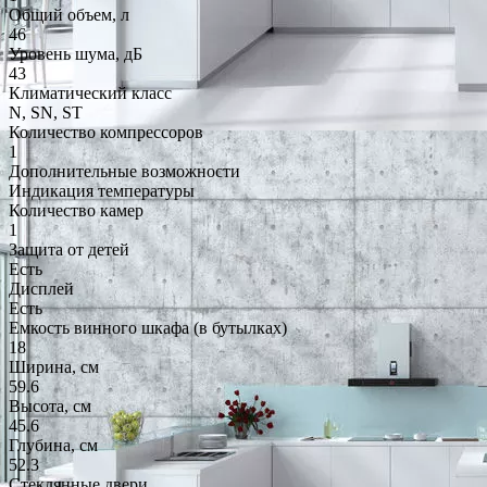
Общий объем, л
46
Уровень шума, дБ
43
Климатический класс
N, SN, ST
Количество компрессоров
1
Дополнительные возможности
Индикация температуры
Количество камер
1
Защита от детей
Есть
Дисплей
Есть
Емкость винного шкафа (в бутылках)
18
Ширина, см
59.6
Высота, см
45.6
Глубина, см
52.3
Стеклянные двери