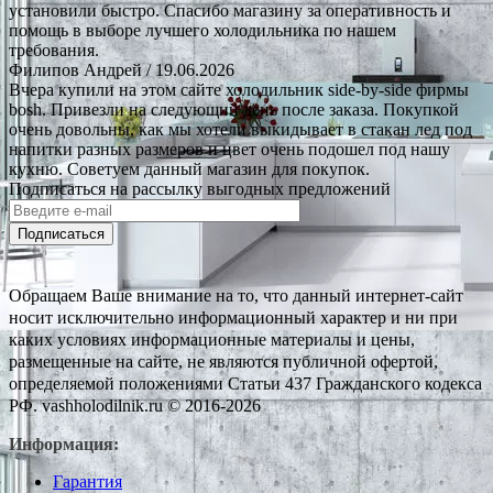
установили быстро. Спасибо магазину за оперативность и
помощь в выборе лучшего холодильника по нашем
требования.
Филипов Андрей
/ 19.06.2026
Вчера купили на этом сайте холодильник side-by-side фирмы
bosh. Привезли на следующий день после заказа. Покупкой
очень довольны, как мы хотели выкидывает в стакан лед под
напитки разных размеров и цвет очень подошел под нашу
кухню. Советуем данный магазин для покупок.
Подписаться на рассылку выгодных предложений
Подписаться
Обращаем Ваше внимание на то, что данный интернет-сайт
носит исключительно информационный характер и ни при
каких условиях информационные материалы и цены,
размещенные на сайте, не являются публичной офертой,
определяемой положениями Статьи 437 Гражданского кодекса
РФ. vashholodilnik.ru © 2016-2026
Информация:
Гарантия