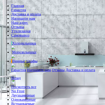
Главная
Гарантия
Доставка и оплата
Напишите нам
Наш адрес
Отзывы
Утилизация
Самовывоз
Холодильники
Морозильники
Винные шкафы
Гарантия
Напишите нам
Отзывы
Доставка и оплата
Назад
Посмотреть все
No Frost
Двухкамерные
Однокамерные
Встраиваемые