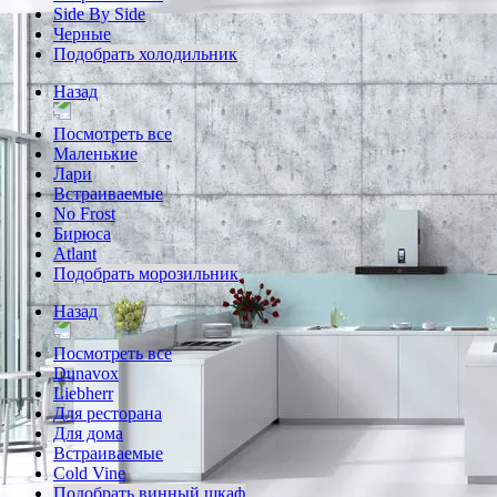
Side By Side
Черные
Подобрать холодильник
Назад
Посмотреть все
Маленькие
Лари
Встраиваемые
No Frost
Бирюса
Atlant
Подобрать морозильник
Назад
Посмотреть все
Dunavox
Liebherr
Для ресторана
Для дома
Встраиваемые
Cold Vine
Подобрать винный шкаф