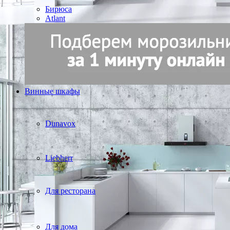
Бирюса
Atlant
Винные шкафы
Dunavox
Liebherr
Для ресторана
Для дома