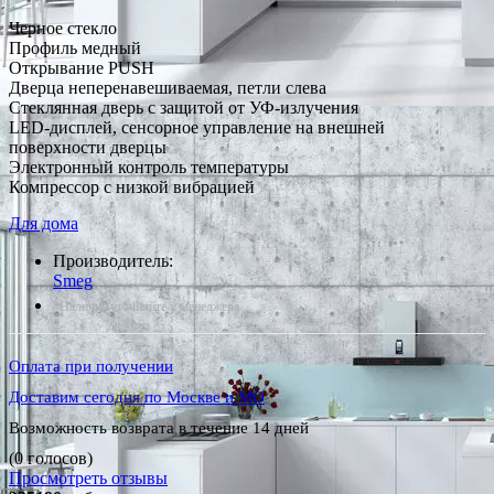
Черное стекло
Профиль медный
Открывание PUSH
Дверца неперенавешиваемая, петли слева
Стеклянная дверь с защитой от УФ-излучения
LED-дисплей, сенсорное управление на внешней
поверхности дверцы
Электронный контроль температуры
Компрессор с низкой вибрацией
Для дома
Производитель:
Smeg
*Наличие уточняйте у менеджера
Оплата при получении
Доставим сегодня по Москве и МО
Возможность возврата в течение 14 дней
(0 голосов)
Просмотреть отзывы