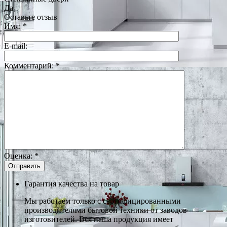
Да
Оставьте отзыв
Имя:
*
E-mail:
Комментарий:
*
Оценка:
*
Гарантия качества на товар
Мы работаем только с сертифицированными
производителями бытовой техники от заводов
изготовителей. Вся наша продукция имеет