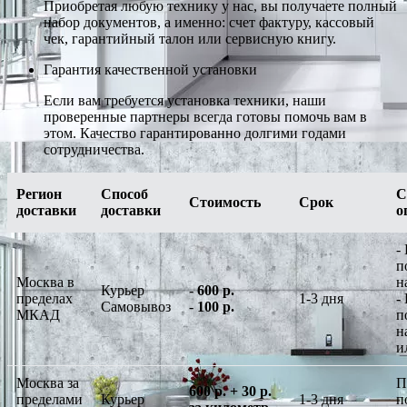
Приобретая любую технику у нас, вы получаете полный
набор документов, а именно: счет фактуру, кассовый
чек, гарантийный талон или сервисную книгу.
Гарантия качественной установки
Если вам требуется установка техники, наши
проверенные партнеры всегда готовы помочь вам в
этом. Качество гарантированно долгими годами
сотрудничества.
Регион
Способ
С
Стоимость
Срок
доставки
доставки
о
-
п
Москва в
н
Курьер
-
600 р.
пределах
1-3 дня
-
Самовывоз
-
100 р.
МКАД
п
н
и
Москва за
П
600 р. + 30 р.
пределами
Курьер
1-3 дня
п