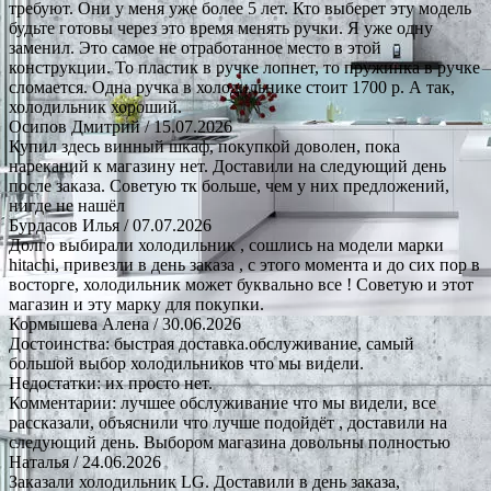
требуют. Они у меня уже более 5 лет. Кто выберет эту модель
будьте готовы через это время менять ручки. Я уже одну
заменил. Это самое не отработанное место в этой
конструкции. То пластик в ручке лопнет, то пружинка в ручке
сломается. Одна ручка в холодильнике стоит 1700 р. А так,
холодильник хороший.
Осипов Дмитрий
/ 15.07.2026
Купил здесь винный шкаф, покупкой доволен, пока
нареканий к магазину нет. Доставили на следующий день
после заказа. Советую тк больше, чем у них предложений,
нигде не нашёл
Бурдасов Илья
/ 07.07.2026
Долго выбирали холодильник , сошлись на модели марки
hitachi, привезли в день заказа , с этого момента и до сих пор в
восторге, холодильник может буквально все ! Советую и этот
магазин и эту марку для покупки.
Кормышева Алена
/ 30.06.2026
Достоинства: быстрая доставка.обслуживание, самый
большой выбор холодильников что мы видели.
Недостатки: их просто нет.
Комментарии: лучшее обслуживание что мы видели, все
рассказали, объяснили что лучше подойдёт , доставили на
следующий день. Выбором магазина довольны полностью
Наталья
/ 24.06.2026
Заказали холодильник LG. Доставили в день заказа,