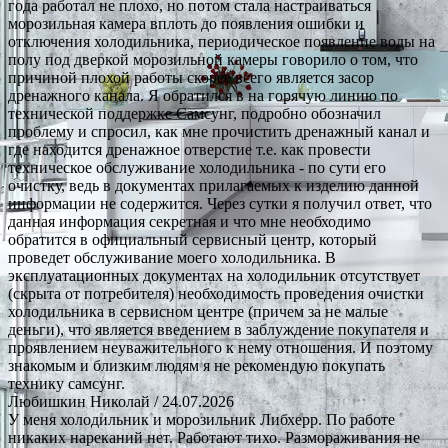
года работал не плохо, но потом стала настраиваться
морозильная камера вплоть до появления ошибки и
отключения холодильника, периодическое появление воды на
полу под дверкой морозильной камеры говорило о том, что
причиной плохой работы скорее всего является засор
дренажного канала. Я обратился в на горячую линию по
технической поддержке Самсунг, подробно обозначил
проблему и спросил, как мне прочистить дренажный канал и
где находится дренажное отверстие т.е. как провести
техническое обслуживание холодильника - по сути его
очистку, ведь в документах прилагаемых к изделию данной
информации не содержится. Через сутки я получил ответ, что
данная информация секретная и что мне необходимо
обратится в официальный сервисный центр, который
проведет обслуживание моего холодильника. В
эксплуатационных документах на холодильник отсутствует
(скрыта от потребителя) необходимость проведения очистки
холодильника в сервисном центре (причем за не малые
деньги), что является введением в заблуждение покупателя и
проявлением неуважительного к нему отношения. И поэтому
знакомым и близким людям я не рекомендую покупать
технику самсунг.
Любишкин Николай
/ 24.07.2026
У меня холодильник и морозильник Либхерр. По работе
никаких нареканий нет. Работают тихо. Размораживания не