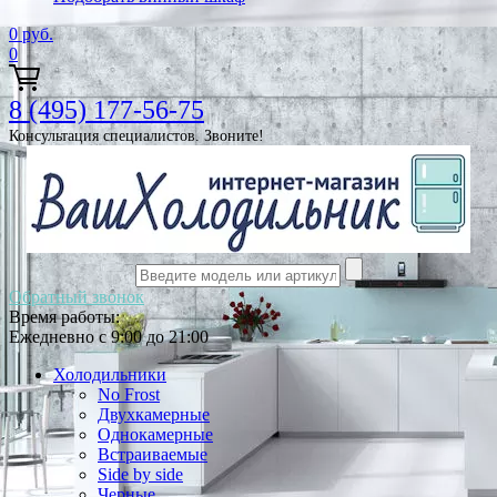
0
руб.
0
8 (495) 177-56-75
Консультация специалистов. Звоните!
Обратный звонок
Время работы:
Ежедневно с 9:00 до 21:00
Холодильники
No Frost
Двухкамерные
Однокамерные
Встраиваемые
Side by side
Черные