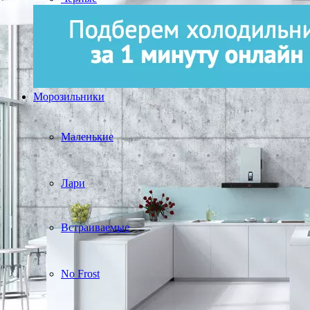
Морозильники
Маленькие
Лари
Встраиваемые
No Frost