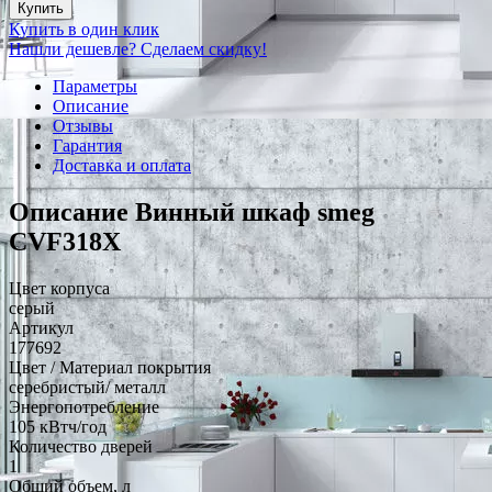
Купить
Купить в один клик
Нашли дешевле? Сделаем скидку!
Параметры
Описание
Отзывы
Гарантия
Доставка и оплата
Описание Винный шкаф smeg
CVF318X
Цвет корпуса
серый
Артикул
177692
Цвет / Материал покрытия
серебристый/ металл
Энергопотребление
105 кВтч/год
Количество дверей
1
Общий объем, л