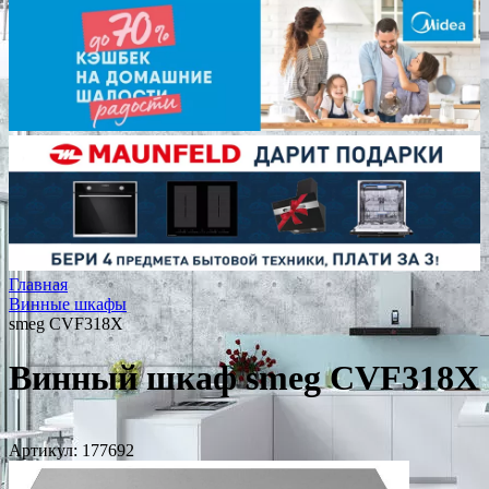
Главная
Винные шкафы
smeg CVF318X
Винный шкаф smeg CVF318X
Артикул:
177692