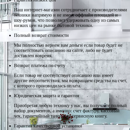
Наш интернет-магазин сотрудничает с производителями
техники напрямую и не имеет оффлайн площадей и
шоу-румов, что позволяет удерживать одну из самых
низких цен на рынке бытовой техники.
Полный возврат стоимости
Мы полностью вернем вам деньги если товар будет не
соответстовать описанию на сайте, либо не будет
доставлен вовремя.
Возврат платежа по счету
Если товар не соотвутствует описанию или имеет
другие несоответствия, мы возвращаем средства на счет,
с которого производилась оплата.
Юридическая защита и гарантия
Приобретая любую технику у нас, вы получаете полный
набор документов, а именно: счет фактуру, кассовый
чек, гарантийный талон или сервисную книгу.
Гарантия качественной установки