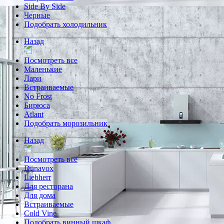
Side By Side
Черные
Подобрать холодильник
Назад
Посмотреть все
Маленькие
Лари
Встраиваемые
No Frost
Бирюса
Atlant
Подобрать морозильник
Назад
Посмотреть все
Dunavox
Liebherr
Для ресторана
Для дома
Встраиваемые
Cold Vine
Подобрать винный шкаф