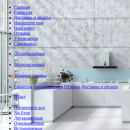
Главная
Гарантия
Доставка и оплата
Напишите нам
Наш адрес
Отзывы
Утилизация
Самовывоз
Холодильники
Морозильники
Винные шкафы
Гарантия
Напишите нам
Отзывы
Доставка и оплата
Назад
Посмотреть все
No Frost
Двухкамерные
Однокамерные
Встраиваемые