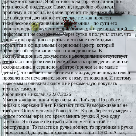
дренажного канала. Я обратился в на горячую линию по
технической поддержке Самсунг, подробно обозначил
проблему и спросил, как мне прочистить дренажный канал и
где находится дренажное отверстие т.е. как провести
техническое обслуживание холодильника - по сути его
очистку, ведь в документах прилагаемых к изделию данной
информации не содержится. Через сутки я получил ответ, что
данная информация секретная и что мне необходимо
обратится в официальный сервисный центр, который
проведет обслуживание моего холодильника. В
эксплуатационных документах на холодильник отсутствует
(скрыта от потребителя) необходимость проведения очистки
холодильника в сервисном центре (причем за не малые
деньги), что является введением в заблуждение покупателя и
проявлением неуважительного к нему отношения. И поэтому
знакомым и близким людям я не рекомендую покупать
технику самсунг.
Любишкин Николай
/ 22.07.2026
У меня холодильник и морозильник Либхерр. По работе
никаких нареканий нет. Работают тихо. Размораживания не
требуют. Они у меня уже более 5 лет. Кто выберет эту модель
будьте готовы через это время менять ручки. Я уже одну
заменил. Это самое не отработанное место в этой
конструкции. То пластик в ручке лопнет, то пружинка в ручке
сломается. Одна ручка в холодильнике стоит 1700 р. А так,