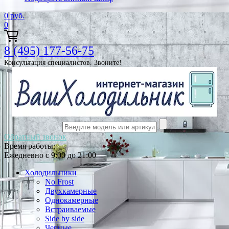
0
руб.
0
8 (495) 177-56-75
Консультация специалистов. Звоните!
Обратный звонок
Время работы:
Ежедневно с 9:00 до 21:00
Холодильники
No Frost
Двухкамерные
Однокамерные
Встраиваемые
Side by side
Черные