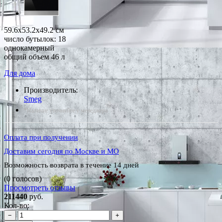
59.6x53.2x49.2 см
число бутылок: 18
однокамерный
общий объем 46 л
Для дома
Производитель:
Smeg
*Наличие уточняйте у менеджера
Оплата при получении
Доставим сегодня по Москве и МО
Возможность возврата в течение 14 дней
(0 голосов)
Просмотреть отзывы
211440
руб.
Кол-во:
−
+