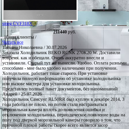
smeg CVF318X
211440
руб.
Наши клиенты /
Читать все
Татьяна Николаевна
/ 30.07.2026
Заказала Холодильник BEKO RCNK 270K20 W. Доставили
вовремя. как и обещали. Очень аккуратно внесли и
установили. Старый тут же вынесли. Удобно. Оплата разными
способами - мне было удобно наличными при получении.
Холодильник. работает тише старого. При установке
получила полную информацию об установке холодильника
или вызове мастера для установки холодильника.
Представлен полный пакет документов, без напоминаний
Андрей
/ 25.07.2026
Холодильник Самсунг RL50RR был куплен в декабре 2014, 3
года работал не плохо, но потом стала настраиваться
морозильная камера вплоть до появления ошибки и
отключения холодильника, периодическое появление воды на
полу под дверкой морозильной камеры говорило о том, что
причиной плохой работы скорее всего является засор