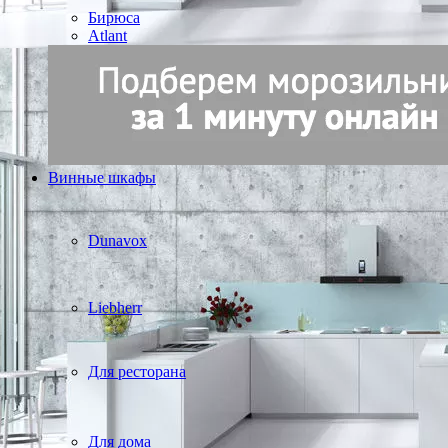
Бирюса
Atlant
Винные шкафы
Dunavox
Liebherr
Для ресторана
Для дома