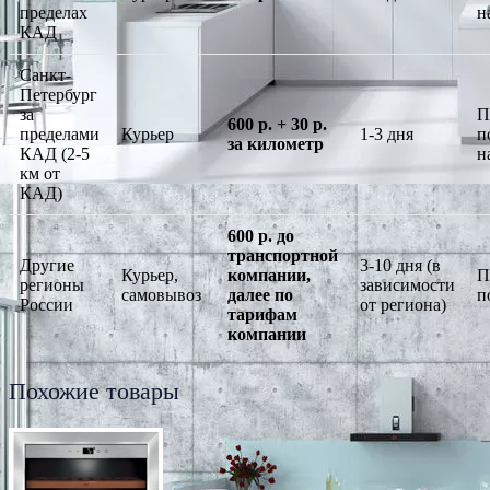
пределах
н
КАД
Санкт-
Петербург
за
П
600 р. + 30 р.
пределами
Курьер
1-3 дня
п
за километр
КАД (2-5
н
км от
КАД)
600 р. до
транспортной
Другие
3-10 дня (в
Курьер,
компании,
П
регионы
зависимости
самовывоз
далее по
п
России
от региона)
тарифам
компании
Похожие товары