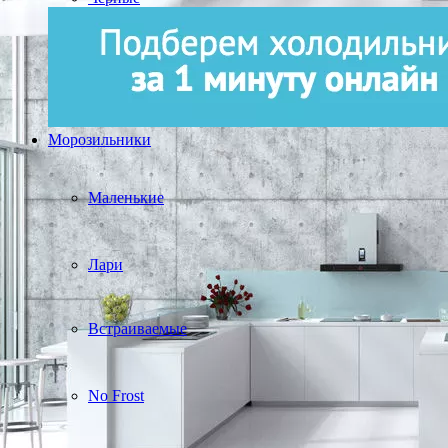
Морозильники
Маленькие
Лари
Встраиваемые
No Frost