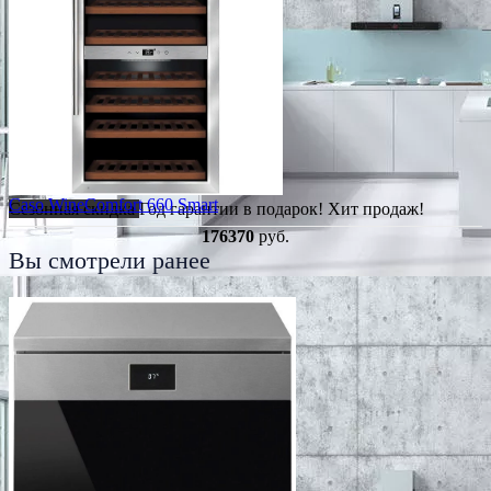
Caso WineComfort 660 Smart
Сезонная скидка
Год гарантии в подарок!
Хит продаж!
176370
руб.
Вы смотрели ранее