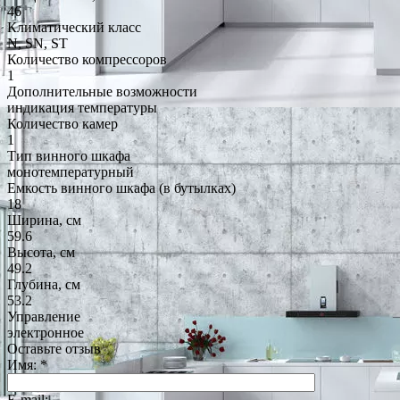
46
Климатический класс
N, SN, ST
Количество компрессоров
1
Дополнительные возможности
индикация температуры
Количество камер
1
Тип винного шкафа
монотемпературный
Емкость винного шкафа (в бутылках)
18
Ширина, см
59.6
Высота, см
49.2
Глубина, см
53.2
Управление
электронное
Оставьте отзыв
Имя:
*
E-mail: