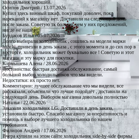
холодильник хороший.
Осипов Дмитрий
/ 13.07.2026
Купил здесь винный шкаф, покупкой доволен, пока
нареканий к магазину нет. Доставили на следующий день
после заказа. Советую тк больше, чем у них предложений,
нигде не нашёл
Бурдасов Илья
/ 05.07.2026
Долго выбирали холодильник , сошлись на модели марки
hitachi, привезли в день заказа , с этого момента и до сих пор в
восторге, холодильник может буквально все ! Советую и этот
магазин и эту марку для покупки.
Кормышева Алена
/ 28.06.2026
Достоинства: быстрая доставка.обслуживание, самый
большой выбор холодильников что мы видели.
Недостатки: их просто нет.
Комментарии: лучшее обслуживание что мы видели, все
рассказали, объяснили что лучше подойдёт , доставили на
следующий день. Выбором магазина довольны полностью
Наталья
/ 22.06.2026
Заказали холодильник LG. Доставили в день заказа,
установили быстро. Спасибо магазину за оперативность и
помощь в выборе лучшего холодильника по нашем
требования.
Филипов Андрей
/ 17.06.2026
Вчера купили на этом сайте холодильник side-by-side фирмы