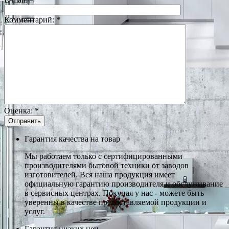
Комментарий:
*
Оценка:
*
Гарантия качества на товар
Мы работаем только с сертифицированными
производителями бытовой техники от заводов
изготовителей. Вся наша продукция имеет
официальную гарантию производителя и обслуживание
в сервисных центрах. Покупая у нас - можете быть
уверенны в качестве предоставляемой продукции и
услуг.
Гарантия низких цен