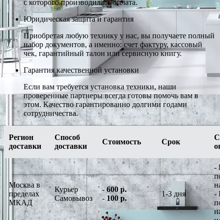
с которого производилась оплата.
Юридическая защита и гарантия
Приобретая любую технику у нас, вы получаете полный
набор документов, а именно: счет фактуру, кассовый
чек, гарантийный талон или сервисную книгу.
Гарантия качественной установки
Если вам требуется установка техники, наши
проверенные партнеры всегда готовы помочь вам в
этом. Качество гарантированно долгими годами
сотрудничества.
Регион
Способ
С
Стоимость
Срок
доставки
доставки
о
-
п
Москва в
н
Курьер
-
600 р.
пределах
1-3 дня
-
Самовывоз
-
100 р.
МКАД
п
н