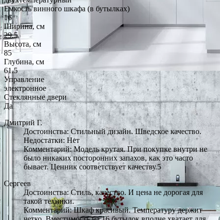
Емкость винного шкафа (в бутылках)
16
Ширина, см
29.5
Высота, см
85
Глубина, см
61.5
Управление
электронное
Стеклянные двери
Да
Дмитрий Г.
Достоинства: Стильный дизайн. Шведское качество.
Недостатки: Нет
Комментарий: Модель крутая. При покупке внутри не
было никаких посторонних запахов, как это часто
бывает. Ценник соответствует качеству.5
Сергеев
Достоинства: Стиль, качество. И цена не дорогая для
такой техники.
Комментарий: Шкаф красивый. Температуру держит
четко. Вместимость на 16 бутылок вполне хватает для