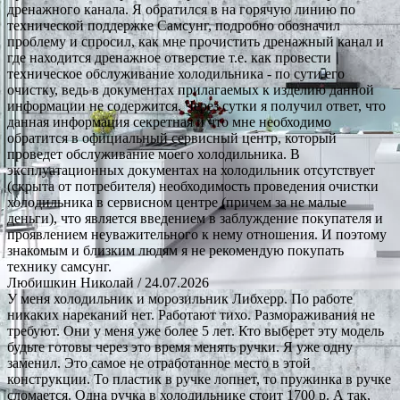
дренажного канала. Я обратился в на горячую линию по
технической поддержке Самсунг, подробно обозначил
проблему и спросил, как мне прочистить дренажный канал и
где находится дренажное отверстие т.е. как провести
техническое обслуживание холодильника - по сути его
очистку, ведь в документах прилагаемых к изделию данной
информации не содержится. Через сутки я получил ответ, что
данная информация секретная и что мне необходимо
обратится в официальный сервисный центр, который
проведет обслуживание моего холодильника. В
эксплуатационных документах на холодильник отсутствует
(скрыта от потребителя) необходимость проведения очистки
холодильника в сервисном центре (причем за не малые
деньги), что является введением в заблуждение покупателя и
проявлением неуважительного к нему отношения. И поэтому
знакомым и близким людям я не рекомендую покупать
технику самсунг.
Любишкин Николай
/ 24.07.2026
У меня холодильник и морозильник Либхерр. По работе
никаких нареканий нет. Работают тихо. Размораживания не
требуют. Они у меня уже более 5 лет. Кто выберет эту модель
будьте готовы через это время менять ручки. Я уже одну
заменил. Это самое не отработанное место в этой
конструкции. То пластик в ручке лопнет, то пружинка в ручке
сломается. Одна ручка в холодильнике стоит 1700 р. А так,