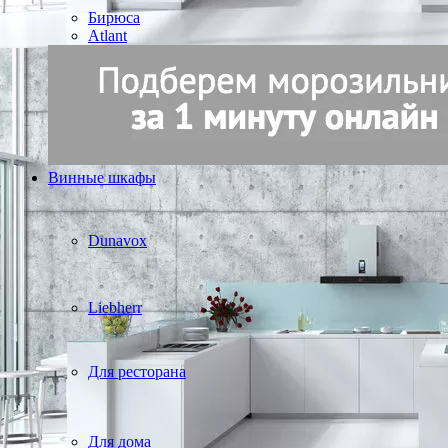
Бирюса
Atlant
Винные шкафы
Dunavox
Liebherr
Для ресторана
Для дома