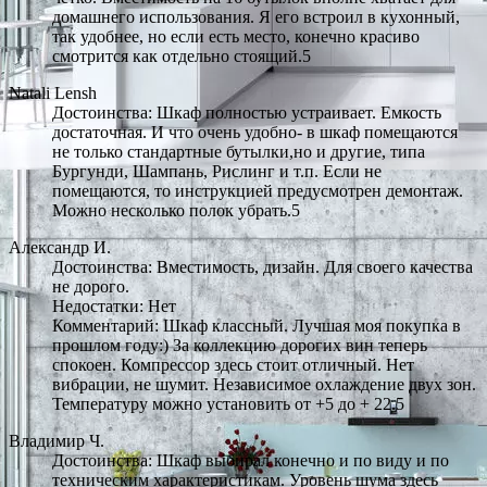
домашнего использования. Я его встроил в кухонный,
так удобнее, но если есть место, конечно красиво
смотрится как отдельно стоящий.5
Natali Lensh
Достоинства: Шкаф полностью устраивает. Емкость
достаточная. И что очень удобно- в шкаф помещаются
не только стандартные бутылки,но и другие, типа
Бургунди, Шампань, Рислинг и т.п. Если не
помещаются, то инструкцией предусмотрен демонтаж.
Можно несколько полок убрать.5
Александр И.
Достоинства: Вместимость, дизайн. Для своего качества
не дорого.
Недостатки: Нет
Комментарий: Шкаф классный. Лучшая моя покупка в
прошлом году:) За коллекцию дорогих вин теперь
спокоен. Компрессор здесь стоит отличный. Нет
вибрации, не шумит. Независимое охлаждение двух зон.
Температуру можно установить от +5 до + 22.5
Владимир Ч.
Достоинства: Шкаф выбирал конечно и по виду и по
техническим характеристикам. Уровень шума здесь