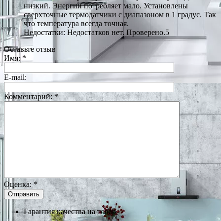
низкий. Энергии потребляет мало. Установлены
сверхточные термодатчики с диапазоном в 1 градус. Так
что температура всегда точная.
Недостатки: Недостатков нет. Проверено.5
Оставьте отзыв
Имя:
*
E-mail:
Комментарий:
*
Оценка:
*
Гарантия качества на товар