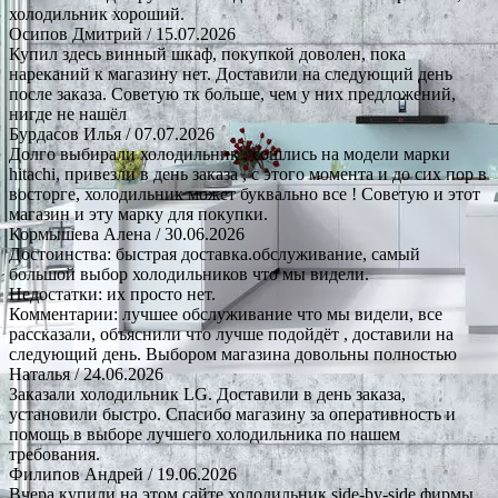
холодильник хороший.
Осипов Дмитрий
/ 15.07.2026
Купил здесь винный шкаф, покупкой доволен, пока
нареканий к магазину нет. Доставили на следующий день
после заказа. Советую тк больше, чем у них предложений,
нигде не нашёл
Бурдасов Илья
/ 07.07.2026
Долго выбирали холодильник , сошлись на модели марки
hitachi, привезли в день заказа , с этого момента и до сих пор в
восторге, холодильник может буквально все ! Советую и этот
магазин и эту марку для покупки.
Кормышева Алена
/ 30.06.2026
Достоинства: быстрая доставка.обслуживание, самый
большой выбор холодильников что мы видели.
Недостатки: их просто нет.
Комментарии: лучшее обслуживание что мы видели, все
рассказали, объяснили что лучше подойдёт , доставили на
следующий день. Выбором магазина довольны полностью
Наталья
/ 24.06.2026
Заказали холодильник LG. Доставили в день заказа,
установили быстро. Спасибо магазину за оперативность и
помощь в выборе лучшего холодильника по нашем
требования.
Филипов Андрей
/ 19.06.2026
Вчера купили на этом сайте холодильник side-by-side фирмы