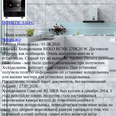
DOMETIC S16FG
65970
руб.
Наши клиенты /
Читать все
Татьяна Николаевна
/ 01.08.2026
Заказала Холодильник BEKO RCNK 270K20 W. Доставили
вовремя. как и обещали. Очень аккуратно внесли и
установили. Старый тут же вынесли. Удобно. Оплата разными
способами - мне было удобно наличными при получении.
Холодильник. работает тише старого. При установке
получила полную информацию об установке холодильника
или вызове мастера для установки холодильника.
Представлен полный пакет документов, без напоминаний
Андрей
/ 27.07.2026
Холодильник Самсунг RL50RR был куплен в декабре 2014, 3
года работал не плохо, но потом стала настраиваться
морозильная камера вплоть до появления ошибки и
отключения холодильника, периодическое появление воды на
полу под дверкой морозильной камеры говорило о том, что
причиной плохой работы скорее всего является засор