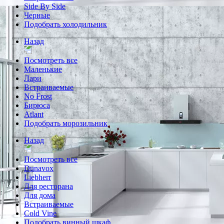
Side By Side
Черные
Подобрать холодильник
Назад
Посмотреть все
Маленькие
Лари
Встраиваемые
No Frost
Бирюса
Atlant
Подобрать морозильник
Назад
Посмотреть все
Dunavox
Liebherr
Для ресторана
Для дома
Встраиваемые
Cold Vine
Подобрать винный шкаф