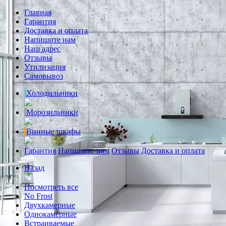
Главная
Гарантия
Доставка и оплата
Напишите нам
Наш адрес
Отзывы
Утилизация
Самовывоз
Холодильники
Морозильники
Винные шкафы
Гарантия
Напишите нам
Отзывы
Доставка и оплата
Назад
Посмотреть все
No Frost
Двухкамерные
Однокамерные
Встраиваемые