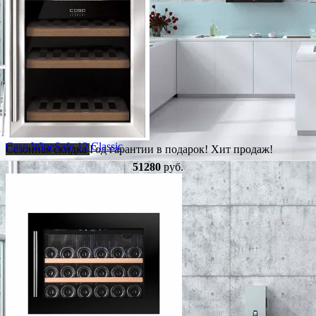
Caso WineSafe 12 Classic
Сезонная скидка
Год гарантии в подарок!
Хит продаж!
51280
руб.