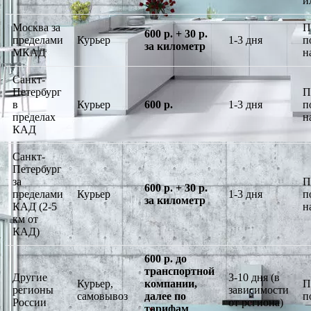
и
Москва за
П
600 р. + 30 р.
пределами
Курьер
1-3 дня
п
за километр
МКАД
н
Санкт-
Петербург
П
в
Курьер
600 р.
1-3 дня
п
пределах
н
КАД
Санкт-
Петербург
за
П
600 р. + 30 р.
пределами
Курьер
1-3 дня
п
за километр
КАД (2-5
н
км от
КАД)
600 р. до
транспортной
Другие
3-10 дня (в
Курьер,
компании,
П
регионы
зависимости
самовывоз
далее по
п
России
от региона)
тарифам