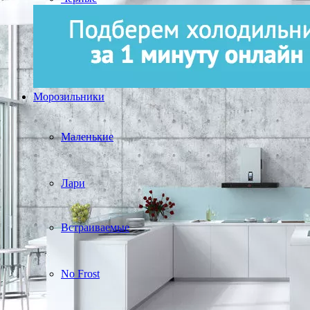
Морозильники
Маленькие
Лари
Встраиваемые
No Frost