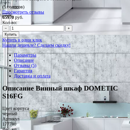
(5 голосов)
Просмотреть отзывы
65970
руб.
Кол-во:
−
+
Купить
Купить в один клик
Нашли дешевле? Сделаем скидку!
Параметры
Описание
Отзывы (5)
Гарантия
Доставка и оплата
Описание Винный шкаф DOMETIC
S16FG
Цвет корпуса
черный
Артикул
177780
Вес, кг