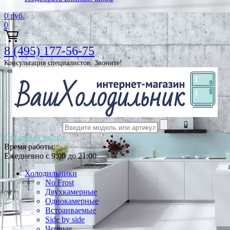
0
руб.
0
8 (495) 177-56-75
Консультация специалистов. Звоните!
Обратный звонок
Время работы:
Ежедневно с 9:00 до 21:00
Холодильники
No Frost
Двухкамерные
Однокамерные
Встраиваемые
Side by side
Черные