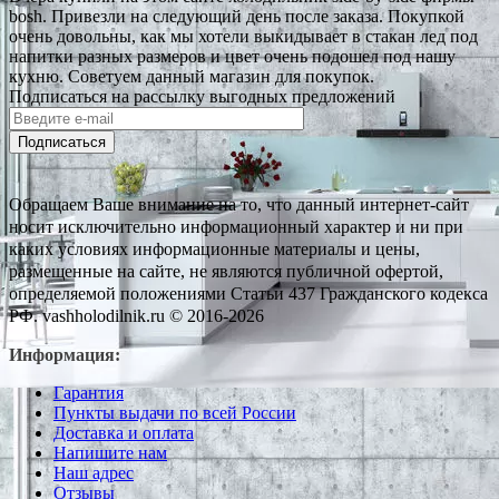
bosh. Привезли на следующий день после заказа. Покупкой
очень довольны, как мы хотели выкидывает в стакан лед под
напитки разных размеров и цвет очень подошел под нашу
кухню. Советуем данный магазин для покупок.
Подписаться на рассылку выгодных предложений
Подписаться
Обращаем Ваше внимание на то, что данный интернет-сайт
носит исключительно информационный характер и ни при
каких условиях информационные материалы и цены,
размещенные на сайте, не являются публичной офертой,
определяемой положениями Статьи 437 Гражданского кодекса
РФ. vashholodilnik.ru © 2016-2026
Информация:
Гарантия
Пункты выдачи по всей России
Доставка и оплата
Напишите нам
Наш адрес
Отзывы