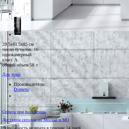
29.5x61.5x85 см
число бутылок: 16
однокамерный
класс A
общий объем 58 л
Для дома
Производитель:
Dometic
*Наличие уточняйте у менеджера
Оплата при получении
Доставим сегодня по Москве и МО
Возможность возврата в течение 14 дней