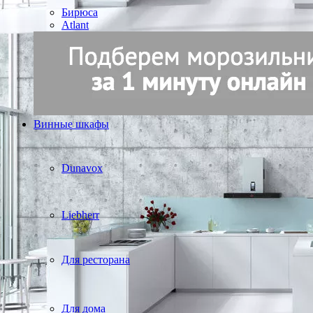
Бирюса
Atlant
Винные шкафы
Dunavox
Liebherr
Для ресторана
Для дома