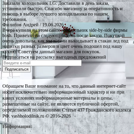
Заказали холодильник LG. Доставили в день заказа,
установили быстро. Спасибо магазину за оперативность и
помощь в выборе лучшего холодильника по нашем
требования.
Филипов Андрей
/ 19.06.2026
Вчера купили на этом сайте холодильник side-by-side фирмы
bosh. Привезли на следующий день после заказа. Покупкой
очень довольны, как мы хотели выкидывает в стакан лед под
напитки разных размеров и цвет очень подошел под нашу
кухню. Советуем данный магазин для покупок.
Подписаться на рассылку выгодных предложений
Подписаться
Обращаем Ваше внимание на то, что данный интернет-сайт
носит исключительно информационный характер и ни при
каких условиях информационные материалы и цены,
размещенные на сайте, не являются публичной офертой,
определяемой положениями Статьи 437 Гражданского кодекса
РФ. vashholodilnik.ru © 2016-2026
Информация: