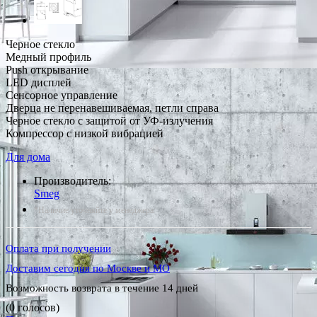
Черное стекло
Медный профиль
Push открывание
LED дисплей
Сенсорное управление
Дверца не перенавешиваемая, петли справа
Черное стекло с защитой от УФ-излучения
Компрессор с низкой вибрацией
Для дома
Производитель:
Smeg
*Наличие уточняйте у менеджера
Оплата при получении
Доставим сегодня по Москве и МО
Возможность возврата в течение 14 дней
(0 голосов)