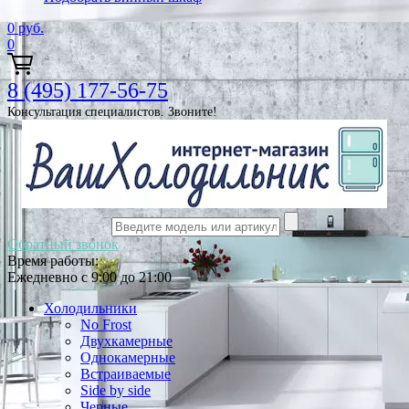
0
руб.
0
8 (495) 177-56-75
Консультация специалистов. Звоните!
Обратный звонок
Время работы:
Ежедневно с 9:00 до 21:00
Холодильники
No Frost
Двухкамерные
Однокамерные
Встраиваемые
Side by side
Черные