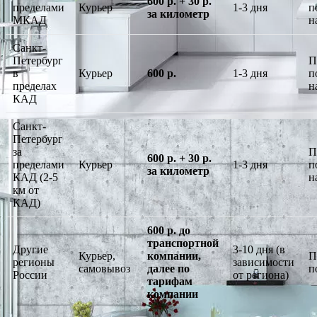
600 р. + 30 р.
пределами
Курьер
1-3 дня
п
за километр
МКАД
н
Санкт-
Петербург
П
в
Курьер
600 р.
1-3 дня
п
пределах
н
КАД
Санкт-
Петербург
за
П
600 р. + 30 р.
пределами
Курьер
1-3 дня
п
за километр
КАД (2-5
н
км от
КАД)
600 р. до
транспортной
Другие
3-10 дня (в
Курьер,
компании,
П
регионы
зависимости
самовывоз
далее по
п
России
от региона)
тарифам
компании