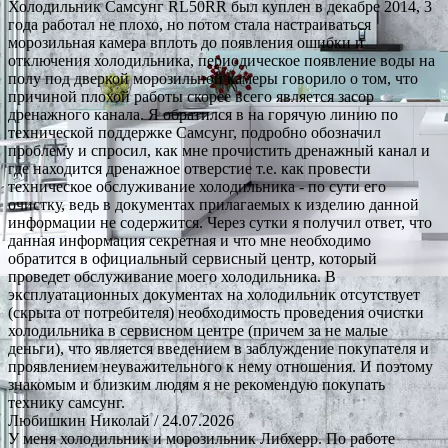
Холодильник Самсунг RL50RR был куплен в декабре 2014, 3
года работал не плохо, но потом стала настраиваться
морозильная камера вплоть до появления ошибки и
отключения холодильника, периодическое появление воды на
полу под дверкой морозильной камеры говорило о том, что
причиной плохой работы скорее всего является засор
дренажного канала. Я обратился в на горячую линию по
технической поддержке Самсунг, подробно обозначил
проблему и спросил, как мне прочистить дренажный канал и
где находится дренажное отверстие т.е. как провести
техническое обслуживание холодильника - по сути его
очистку, ведь в документах прилагаемых к изделию данной
информации не содержится. Через сутки я получил ответ, что
данная информация секретная и что мне необходимо
обратится в официальный сервисный центр, который
проведет обслуживание моего холодильника. В
эксплуатационных документах на холодильник отсутствует
(скрыта от потребителя) необходимость проведения очистки
холодильника в сервисном центре (причем за не малые
деньги), что является введением в заблуждение покупателя и
проявлением неуважительного к нему отношения. И поэтому
знакомым и близким людям я не рекомендую покупать
технику самсунг.
Любишкин Николай
/ 24.07.2026
У меня холодильник и морозильник Либхерр. По работе