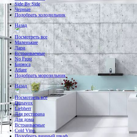
Side By Side
Черные
Подобрать холодильник
Назад
Посмотреть все
Маленькие
Лари
Встраиваемые
No Frost
Бирюса
Atlant
Подобрать морозильник
Назад
Посмотреть все
Dunavox
Liebherr
Для ресторана
Для дома
Встраиваемые
Cold Vine
Подобрать винный шкаф