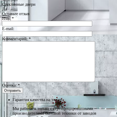
Стеклянные двери
Да
Оставьте отзыв
Имя:
*
E-mail:
Комментарий:
*
Оценка:
*
Гарантия качества на товар
Мы работаем только с сертифицированными
производителями бытовой техники от заводов