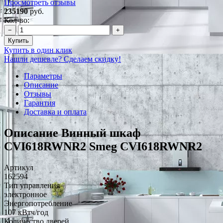
Просмотреть отзывы
235190
руб.
Кол-во:
−
+
Купить
Купить в один клик
Нашли дешевле? Сделаем скидку!
Параметры
Описание
Отзывы
Гарантия
Доставка и оплата
Описание Винный шкаф
CVI618RWNR2 Smeg CVI618RWNR2
Артикул
162594
Тип управления
электронное
Энергопотребление
107 кВтч/год
Количество дверей