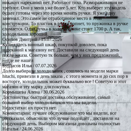
никаких нареканий нет. Работают тихо. Размораживания не
требуют. Они у меня уже более 5 лет. Кто выберет эту модель
будьте готовы через это время менять ручки. Я уже одну
заменил. Это самое не отработанное место в этой
конструкции. То пластик в ручке лопнет, то пружинка в ручке
сломается. Одна ручка в холодильнике стоит 1700 р. А так,
холодильник хороший.
Осипов Дмитрий
/ 15.07.2026
Купил здесь винный шкаф, покупкой доволен, пока
нареканий к магазину нет. Доставили на следующий день
после заказа. Советую тк больше, чем у них предложений,
нигде не нашёл
Бурдасов Илья
/ 07.07.2026
Долго выбирали холодильник , сошлись на модели марки
hitachi, привезли в день заказа , с этого момента и до сих пор в
восторге, холодильник может буквально все ! Советую и этот
магазин и эту марку для покупки.
Кормышева Алена
/ 30.06.2026
Достоинства: быстрая доставка.обслуживание, самый
большой выбор холодильников что мы видели.
Недостатки: их просто нет.
Комментарии: лучшее обслуживание что мы видели, все
рассказали, объяснили что лучше подойдёт , доставили на
следующий день. Выбором магазина довольны полностью
Наталья
/ 24.06.2026