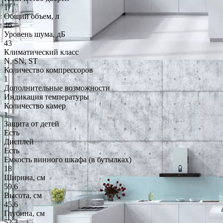
1
Общий объем, л
46
Уровень шума, дБ
43
Климатический класс
N, SN, ST
Количество компрессоров
1
Дополнительные возможности
Индикация температуры
Количество камер
1
Защита от детей
Есть
Дисплей
Есть
Емкость винного шкафа (в бутылках)
18
Ширина, см
59.6
Высота, см
45.6
Глубина, см
52.3