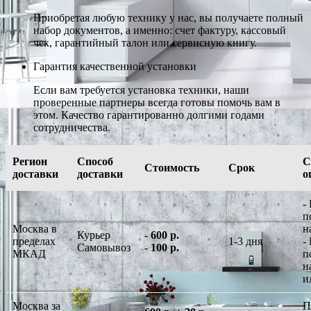
Приобретая любую технику у нас, вы получаете полный
набор документов, а именно: счет фактуру, кассовый
чек, гарантийный талон или сервисную книгу.
Гарантия качественной установки
Если вам требуется установка техники, наши
проверенные партнеры всегда готовы помочь вам в
этом. Качество гарантированно долгими годами
сотрудничества.
Регион
Способ
С
Стоимость
Срок
доставки
доставки
о
-
п
Москва в
н
Курьер
-
600 р.
пределах
1-3 дня
-
Самовывоз
-
100 р.
МКАД
п
н
и
Москва за
П