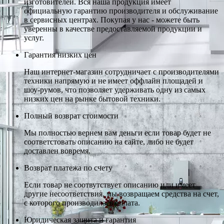
изготовителей. Вся наша продукция имеет
официальную гарантию производителя и обслуживание
в сервисных центрах. Покупая у нас - можете быть
уверенны в качестве предоставляемой продукции и
услуг.
Гарантия низких цен
Наш интернет-магазин сотрудничает с производителями
техники напрямую и не имеет оффлайн площадей и
шоу-румов, что позволяет удерживать одну из самых
низких цен на рынке бытовой техники.
Полный возврат стоимости
Мы полностью вернем вам деньги если товар будет не
соответстовать описанию на сайте, либо не будет
доставлен вовремя.
Возврат платежа по счету
Если товар не соотвутствует описанию или имеет
другие несоответствия, мы возвращаем средства на счет,
с которого производилась оплата.
Юридическая защита и гарантия