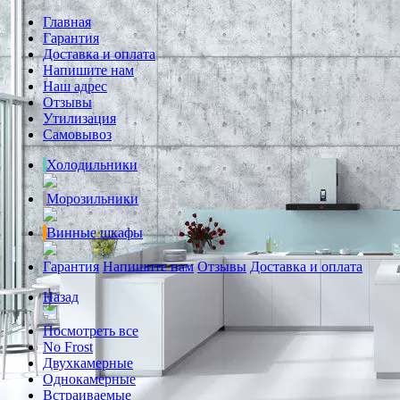
Главная
Гарантия
Доставка и оплата
Напишите нам
Наш адрес
Отзывы
Утилизация
Самовывоз
Холодильники
Морозильники
Винные шкафы
Гарантия
Напишите нам
Отзывы
Доставка и оплата
Назад
Посмотреть все
No Frost
Двухкамерные
Однокамерные
Встраиваемые