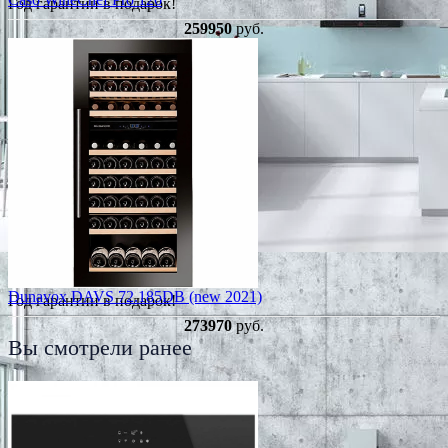
Год гарантии в подарок!
259950
руб.
Dunavox DAVS 72.185DB (new 2021)
Год гарантии в подарок!
273970
руб.
Вы смотрели ранее