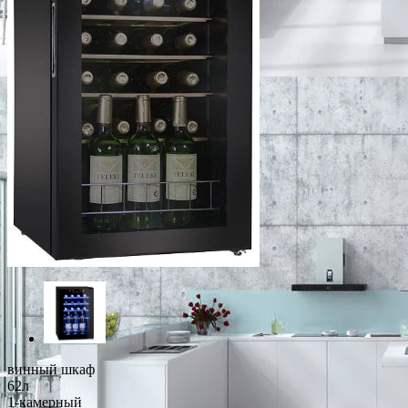
винный шкаф
62л
1-камерный