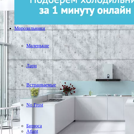
Морозильники
Маленькие
Лари
Встраиваемые
No Frost
Бирюса
Atlant