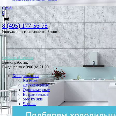
0
руб.
0
8 (495) 177-56-75
Консультация специалистов. Звоните!
Обратный звонок
Время работы:
Ежедневно с 9:00 до 21:00
Холодильники
No Frost
Двухкамерные
Однокамерные
Встраиваемые
Side by side
Черные