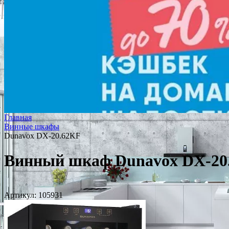
Главная
Винные шкафы
Dunavox DX-20.62KF
Винный шкаф Dunavox DX-20
Артикул:
105931