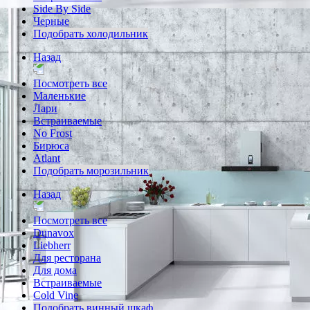
Side By Side
Черные
Подобрать холодильник
Назад
Посмотреть все
Маленькие
Лари
Встраиваемые
No Frost
Бирюса
Atlant
Подобрать морозильник
Назад
Посмотреть все
Dunavox
Liebherr
Для ресторана
Для дома
Встраиваемые
Cold Vine
Подобрать винный шкаф