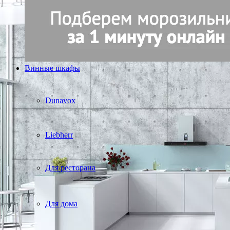
Винные шкафы
Dunavox
Liebherr
Для ресторана
Для дома