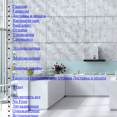
Главная
Гарантия
Доставка и оплата
Напишите нам
Наш адрес
Отзывы
Утилизация
Самовывоз
Холодильники
Морозильники
Винные шкафы
Гарантия
Напишите нам
Отзывы
Доставка и оплата
Назад
Посмотреть все
No Frost
Двухкамерные
Однокамерные
Встраиваемые