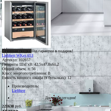
Сезонная скидка
Год гарантии в подарок!
Liebherr WKes 653
Артикул:
102657
Габариты ШxГxВ: 42.5x47.8x61.2
Общий объем, л: 56
Класс энергопотребления: B
Емкость винного шкафа (в бутылках): 12
Производитель:
Liebherr
Доставка сегодня!
221638
руб.