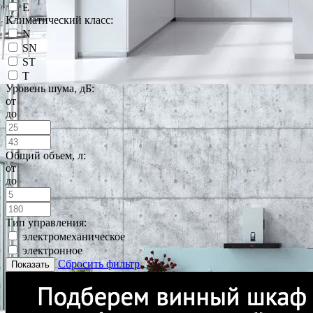
E
Климатический класс:
N
SN
ST
T
Уровень шума, дБ:
от
до
Общий объем, л:
от
до
Тип управления:
электромеханическое
электронное
Сбросить фильтр
Показать