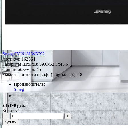
Smeg CVI618LWNX2
Артикул:
162564
Габариты ШxГxВ: 59.6x52.3x45.6
Общий объем, л: 46
Емкость винного шкафа (в бутылках): 18
Производитель:
Smeg
*Наличие уточняйте у менеджера
235190
руб.
Кол-во:
−
+
Купить