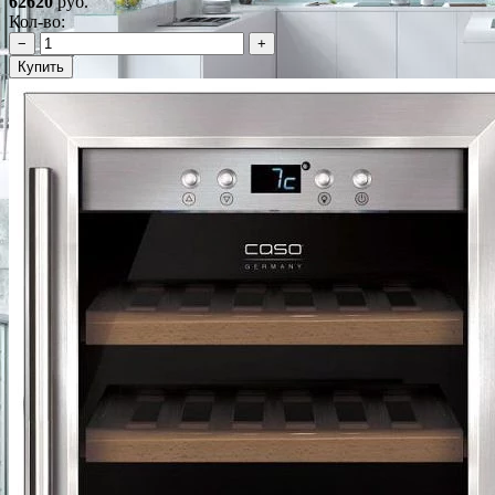
62620
руб.
Кол-во:
−
+
Купить