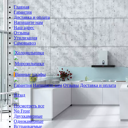
Главная
Гарантия
Доставка и оплата
Напишите нам
Наш адрес
Отзывы
Утилизация
Самовывоз
Холодильники
Морозильники
Винные шкафы
Гарантия
Напишите нам
Отзывы
Доставка и оплата
Назад
Посмотреть все
No Frost
Двухкамерные
Однокамерные
Встраиваемые