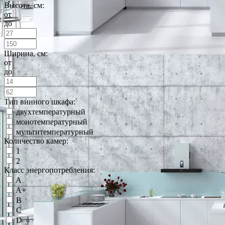
Высота, см:
от
до
Ширина, см:
от
до
Тип винного шкафа:
двухтемпературный
монотемпературный
мультитемпературный
Количество камер:
1
2
Класс энергопотребления:
A
A+
B
C
D