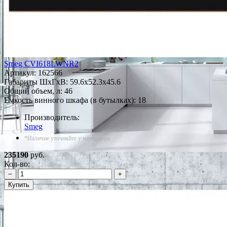
Smeg CVI618LWNR2
Артикул:
162566
Габариты ШxГxВ: 59.6x52.3x45.6
Общий объем, л: 46
Емкость винного шкафа (в бутылках): 18
Производитель:
Smeg
*Наличие уточняйте у менеджера
235190
руб.
Кол-во:
−
+
Купить