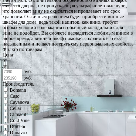
элегантной. Отличительной особенностью винных шкафов
является дверца, не пропускающая ультрафиолетовые лучи,
что позволяет вину не окисляться и продлевает его срок
хранения. Отличным решением будет приобрести винные
шкафы для дома, ведь такой напиток, как вино, требует
особых условий содержания и обычный холодильник для
вина не подойдет. Вы сможете насладиться любимым вином в
любое время, а винный шкаф поможет сохранять его вкус
насыщенным и не даст потерять ему первоначальных свойств.
Фильтр по товарам
Цена
от
до
руб.
руб.
Производитель:
Bomann
Caso
Cavanova
Cellar
Climadiff
Cold Vine
Dometic
Dunavox