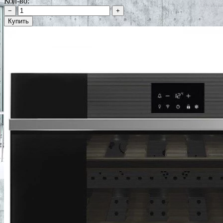
Кол-во:
−
+
Купить