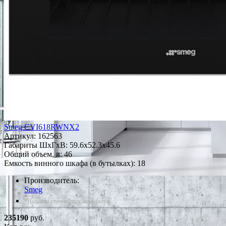
Smeg CVI618RWNX2
Артикул:
162563
Габариты ШxГxВ: 59.6x52.3x45.6
Общий объем, л: 46
Емкость винного шкафа (в бутылках): 18
Производитель:
Smeg
*Наличие уточняйте у менеджера
235190
руб.