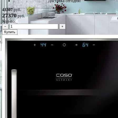
Доставка сегодня!
43307
руб.
27370
руб.
Кол-во:
−
+
Купить