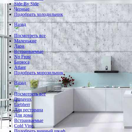
Side By Side
Черные
Подобрать холодильник
Назад
Посмотреть все
Маленькие
Лари
Встраиваемые
No Frost
Бирюса
Atlant
Подобрать морозильник
Назад
Посмотреть все
Dunavox
Liebherr
Для ресторана
Для дома
Встраиваемые
Cold Vine
Подобрать винный шкаф