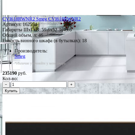
CVI618RWNR2 Smeg CVI618RWNR2
Артикул:
162594
Габариты ШxГxВ: 59.6x52.3x45.6
Общий объем, л: 46
Емкость винного шкафа (в бутылках): 18
Производитель:
Smeg
*Наличие уточняйте у менеджера
235190
руб.
Кол-во:
−
+
Купить