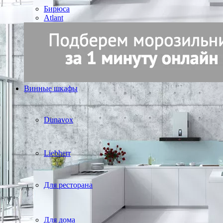
Бирюса
Atlant
Винные шкафы
Dunavox
Liebherr
Для ресторана
Для дома