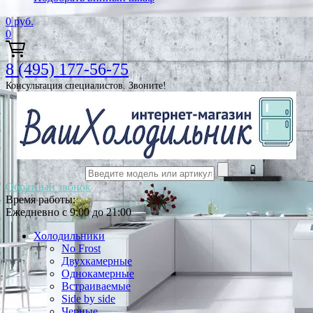
0
руб.
0
8 (495) 177-56-75
Консультация специалистов. Звоните!
Обратный звонок
Время работы:
Ежедневно с 9:00 до 21:00
Холодильники
No Frost
Двухкамерные
Однокамерные
Встраиваемые
Side by side
Черные