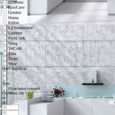
Ecotronic
EuroCave
Gemlux
Hansa
Kitfort
La Sommeliere
Liebherr
ProfiCook
Smeg
TefCold
Teka
Tesler
Wine
Цвет корпуса:
Тип:
Отдельностоящий
Глубина, см:
от
до