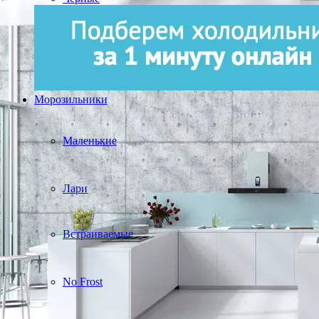
Морозильники
Маленькие
Лари
Встраиваемые
No Frost