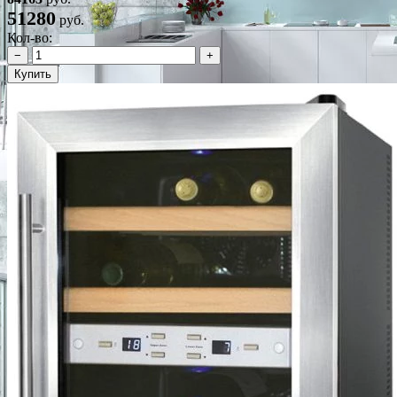
51280
руб.
Кол-во:
−
+
Купить