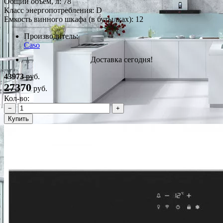
Общий объем, л: 78
Класс энергопотребления: D
Емкость винного шкафа (в бутылках): 12
Производитель:
Caso
Доставка сегодня!
43973
руб.
27370
руб.
Кол-во:
−
+
Купить