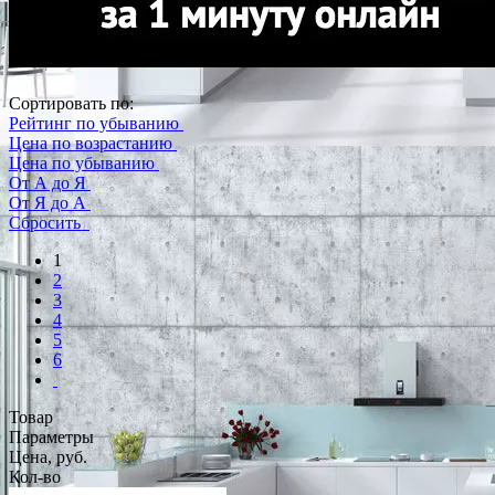
Сортировать по:
Рейтинг по убыванию
Цена по возрастанию
Цена по убыванию
От А до Я
От Я до А
Сбросить
1
2
3
4
5
6
Товар
Параметры
Цена, руб.
Кол-во