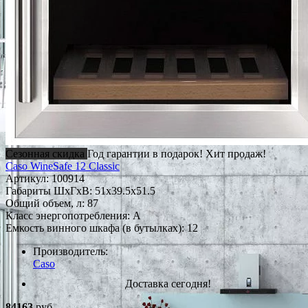
Сезонная скидка
Год гарантии в подарок!
Хит продаж!
Caso WineSafe 12 Classic
Артикул:
100914
Габариты ШxГxВ: 51x39.5x51.5
Общий объем, л: 87
Класс энергопотребления: A
Емкость винного шкафа (в бутылках): 12
Производитель:
Caso
Доставка сегодня!
84163
руб.