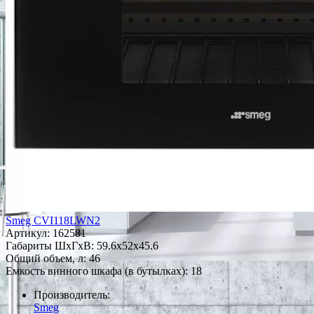
Smeg CVI118LWN2
Артикул:
162581
Габариты ШxГxВ: 59.6x52x45.6
Общий объем, л: 46
Емкость винного шкафа (в бутылках): 18
Производитель:
Smeg