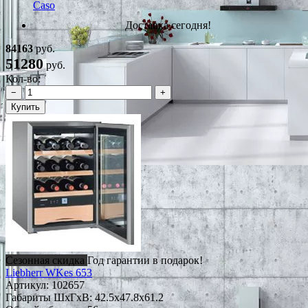
Caso
Доставка сегодня!
84163
руб.
51280
руб.
Кол-во:
−
+
Купить
Сезонная скидка
Год гарантии в подарок!
Liebherr WKes 653
Артикул:
102657
Габариты ШxГxВ: 42.5x47.8x61.2