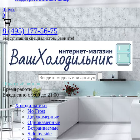
0
руб.
0
8 (495) 177-56-75
Консультация специалистов. Звоните!
Обратный звонок
Время работы:
Ежедневно с 9:00 до 21:00
Холодильники
No Frost
Двухкамерные
Однокамерные
Встраиваемые
Side by side
Черные