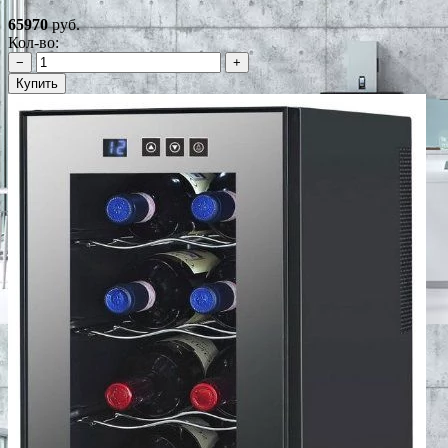
65970
руб.
Кол-во:
−
+
Купить