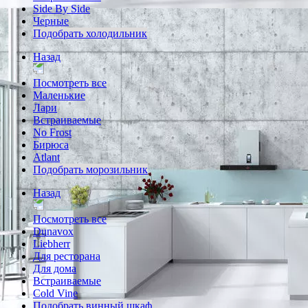
Side By Side
Черные
Подобрать холодильник
Назад
Посмотреть все
Маленькие
Лари
Встраиваемые
No Frost
Бирюса
Atlant
Подобрать морозильник
Назад
Посмотреть все
Dunavox
Liebherr
Для ресторана
Для дома
Встраиваемые
Cold Vine
Подобрать винный шкаф