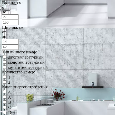
Высота, см:
от
до
Ширина, см:
от
до
Тип винного шкафа:
двухтемпературный
монотемпературный
мультитемпературный
Количество камер:
1
2
Класс энергопотребления:
A
A+
B
C
D