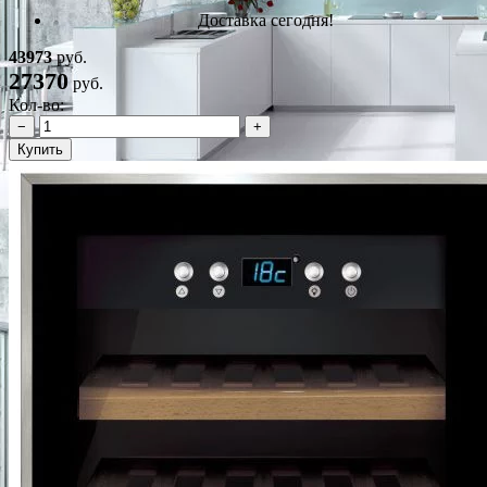
Доставка сегодня!
43973
руб.
27370
руб.
Кол-во:
−
+
Купить