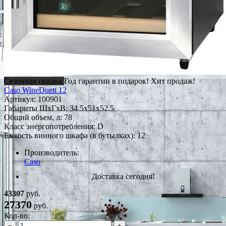
Сезонная скидка
Год гарантии в подарок!
Хит продаж!
Caso WineDuett 12
Артикул:
100901
Габариты ШxГxВ: 34.5x51x52.5
Общий объем, л: 78
Класс энергопотребления: D
Емкость винного шкафа (в бутылках): 12
Производитель:
Caso
Доставка сегодня!
43307
руб.
27370
руб.
Кол-во:
−
+