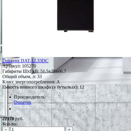
Dunavox DAT-12.33DC
Артикул:
105270
Габариты ШxГxВ: 51.5x25x66.7
Общий объем, л: 33
Класс энергопотребления: A
Емкость винного шкафа (в бутылках): 12
Производитель:
Dunavox
*Наличие уточняйте у менеджера
22170
руб.
Кол-во:
−
+