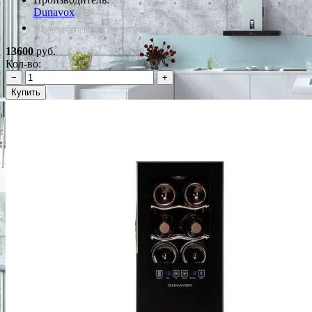
Dunavox
*Наличие уточняйте у менеджера
13600
руб.
Кол-во:
−
+
Купить