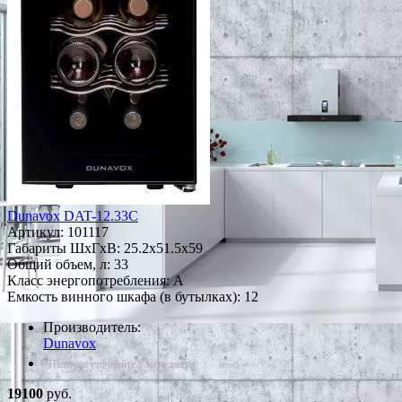
Dunavox DAT-12.33C
Артикул:
101117
Габариты ШxГxВ: 25.2x51.5x59
Общий объем, л: 33
Класс энергопотребления: A
Емкость винного шкафа (в бутылках): 12
Производитель:
Dunavox
*Наличие уточняйте у менеджера
19100
руб.