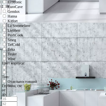
Ecotronic
EuroCave
Gemlux
Hansa
Kitfort
La Sommeliere
Liebherr
ProfiCook
Smeg
TefCold
Teka
Tesler
Wine
Цвет корпуса:
Тип:
Отдельностоящий
Глубина, см:
от
до