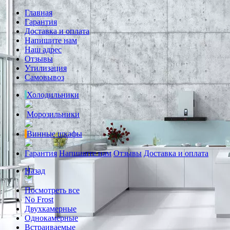
Главная
Гарантия
Доставка и оплата
Напишите нам
Наш адрес
Отзывы
Утилизация
Самовывоз
Холодильники
Морозильники
Винные шкафы
Гарантия
Напишите нам
Отзывы
Доставка и оплата
Назад
Посмотреть все
No Frost
Двухкамерные
Однокамерные
Встраиваемые