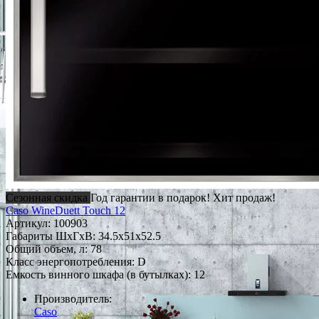
Сезонная скидка
Год гарантии в подарок!
Хит продаж!
Caso WineDuett Touch 12
Артикул:
100903
Габариты ШxГxВ: 34.5x51x52.5
Общий объем, л: 78
Класс энергопотребления: D
Емкость винного шкафа (в бутылках): 12
Производитель:
Caso