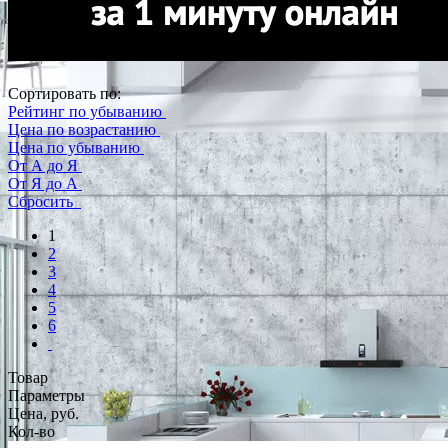
Сортировать по:
Рейтинг по убыванию
Цена по возрастанию
Цена по убыванию
От А до Я
От Я до А
Сбросить
1
2
3
4
5
6
Товар
Параметры
Цена, руб.
Кол-во