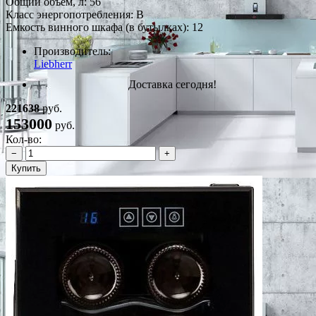
Общий объем, л: 56
Класс энергопотребления: B
Емкость винного шкафа (в бутылках): 12
Производитель:
Liebherr
Доставка сегодня!
221638
руб.
153000
руб.
Кол-во:
−
+
Купить