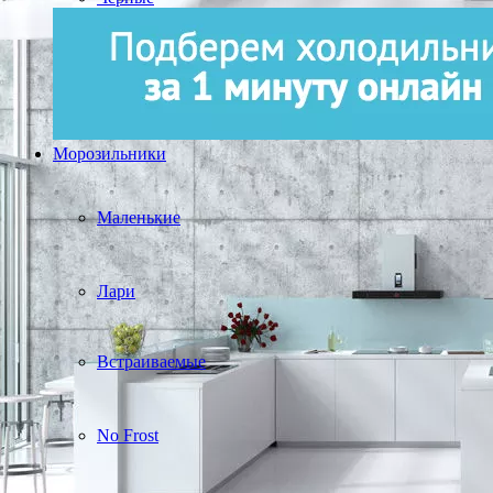
Морозильники
Маленькие
Лари
Встраиваемые
No Frost