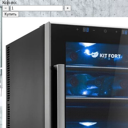
Кол-во:
−
+
Купить