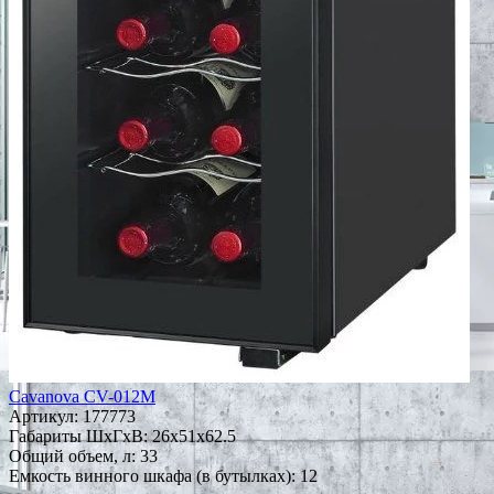
Cavanova CV-012M
Артикул:
177773
Габариты ШxГxВ: 26x51x62.5
Общий объем, л: 33
Емкость винного шкафа (в бутылках): 12