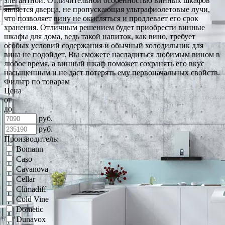
элегантной. Отличительной особенностью винных шкафов
является дверца, не пропускающая ультрафиолетовые лучи,
что позволяет вину не окисляться и продлевает его срок
хранения. Отличным решением будет приобрести винные
шкафы для дома, ведь такой напиток, как вино, требует
особых условий содержания и обычный холодильник для
вина не подойдет. Вы сможете насладиться любимым вином в
любое время, а винный шкаф поможет сохранять его вкус
насыщенным и не даст потерять ему первоначальных свойств.
Фильтр по товарам
Цена
от
до
руб.
руб.
Производитель:
Bomann
Caso
Cavanova
Cellar
Climadiff
Cold Vine
Dometic
Dunavox