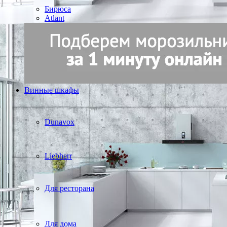
Бирюса
Atlant
Винные шкафы
Dunavox
Liebherr
Для ресторана
Для дома