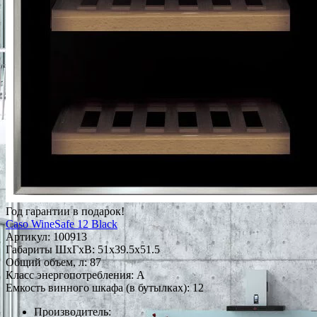
Год гарантии в подарок!
Caso WineSafe 12 Black
Артикул:
100913
Габариты ШxГxВ: 51x39.5x51.5
Общий объем, л: 87
Класс энергопотребления: A
Емкость винного шкафа (в бутылках): 12
Производитель: