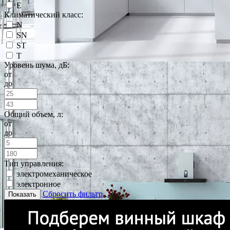
E
Климатический класс:
N
SN
ST
T
Уровень шума, дБ:
от
до
Общий объем, л:
от
до
Тип управления:
электромеханическое
электронное
Сбросить фильтр
Показать