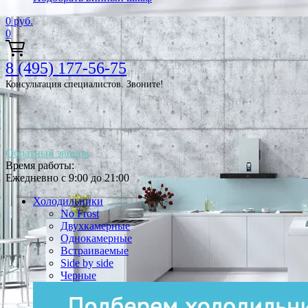
0
руб.
0
8 (495) 177-56-75
Консультация специалистов. Звоните!
Обратный звонок
Время работы:
Ежедневно с 9:00 до 21:00
Холодильники
No Frost
Двухкамерные
Однокамерные
Встраиваемые
Side by side
Черные