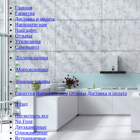
Главная
Гарантия
Доставка и оплата
Напишите нам
Наш адрес
Отзывы
Утилизация
Самовывоз
Холодильники
Морозильники
Винные шкафы
Гарантия
Напишите нам
Отзывы
Доставка и оплата
Назад
Посмотреть все
No Frost
Двухкамерные
Однокамерные
Встраиваемые