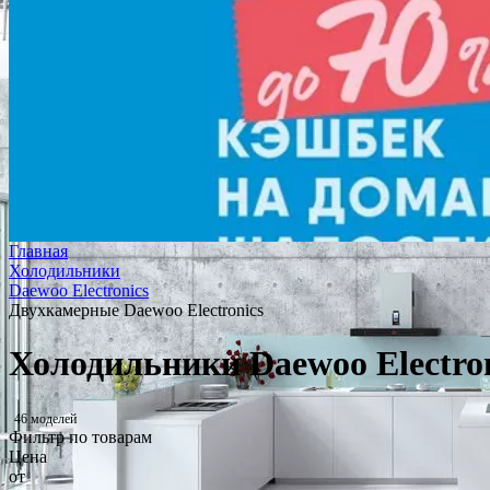
Главная
Холодильники
Daewoo Electronics
Двухкамерные Daewoo Electronics
Холодильники Daewoo Electro
46 моделей
Фильтр по товарам
Цена
от