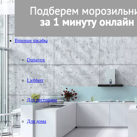
Винные шкафы
Dunavox
Liebherr
Для ресторана
Для дома