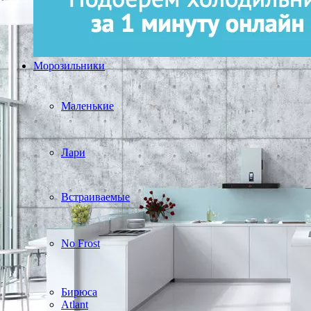
Морозильники
Маленькие
Лари
Встраиваемые
No Frost
Бирюса
Atlant