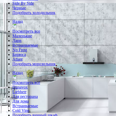
Side By Side
Черные
Подобрать холодильник
Назад
Посмотреть все
Маленькие
Лари
Встраиваемые
No Frost
Бирюса
Atlant
Подобрать морозильник
Назад
Посмотреть все
Dunavox
Liebherr
Для ресторана
Для дома
Встраиваемые
Cold Vine
Подобрать винный шкаф