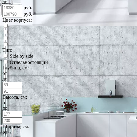
до
руб.
руб.
Цвет корпуса:
Тип:
Side by side
Отдельностоящий
Глубина, см:
от
до
Высота, см:
от
до
Ширина, см:
от