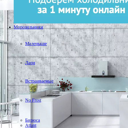
Морозильники
Маленькие
Лари
Встраиваемые
No Frost
Бирюса
Atlant