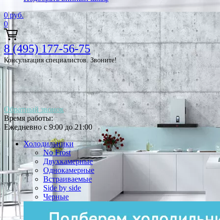
0
руб.
0
8 (495) 177-56-75
Консультация специалистов. Звоните!
Обратный звонок
Время работы:
Ежедневно с 9:00 до 21:00
Холодильники
No Frost
Двухкамерные
Однокамерные
Встраиваемые
Side by side
Черные