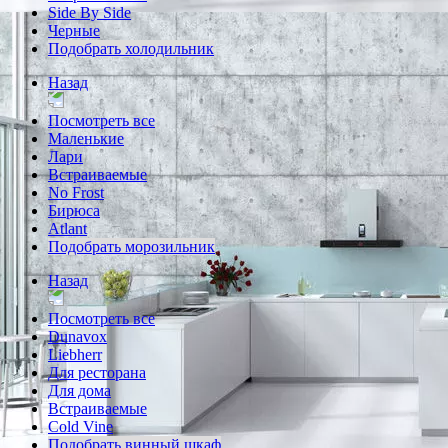
Side By Side
Черные
Подобрать холодильник
Назад
Посмотреть все
Маленькие
Лари
Встраиваемые
No Frost
Бирюса
Atlant
Подобрать морозильник
Назад
Посмотреть все
Dunavox
Liebherr
Для ресторана
Для дома
Встраиваемые
Cold Vine
Подобрать винный шкаф