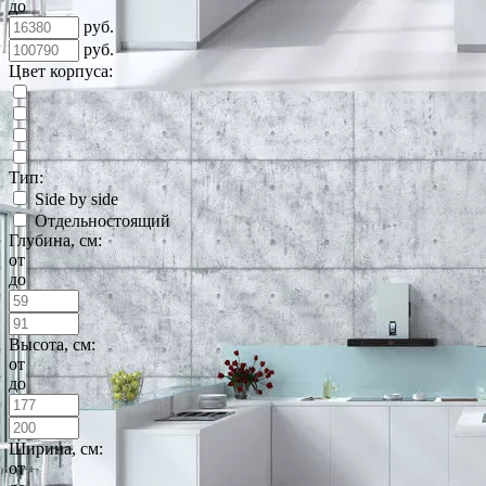
до
руб.
руб.
Цвет корпуса:
Тип:
Side by side
Отдельностоящий
Глубина, см:
от
до
Высота, см:
от
до
Ширина, см:
от