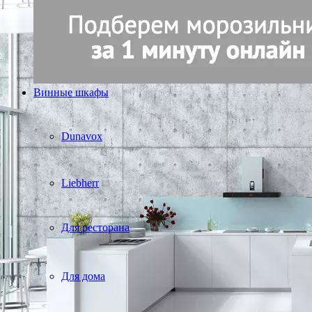
Винные шкафы
Dunavox
Liebherr
Для ресторана
Для дома