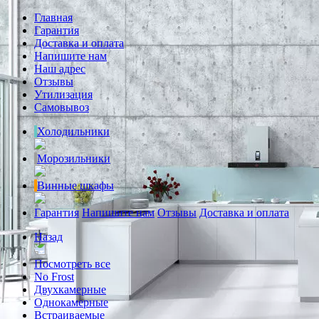
Главная
Гарантия
Доставка и оплата
Напишите нам
Наш адрес
Отзывы
Утилизация
Самовывоз
Холодильники
Морозильники
Винные шкафы
Гарантия
Напишите нам
Отзывы
Доставка и оплата
Назад
Посмотреть все
No Frost
Двухкамерные
Однокамерные
Встраиваемые