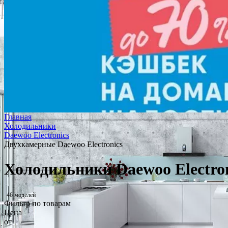
Главная
Холодильники
Daewoo Electronics
Двухкамерные Daewoo Electronics
Холодильники Daewoo Electro
46 моделей
Фильтр по товарам
Цена
от