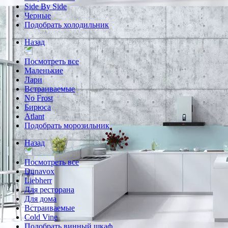
Side By Side
Черные
Подобрать холодильник
Назад
Посмотреть все
Маленькие
Лари
Встраиваемые
No Frost
Бирюса
Atlant
Подобрать морозильник
Назад
Посмотреть все
Dunavox
Liebherr
Для ресторана
Для дома
Встраиваемые
Cold Vine
Подобрать винный шкаф