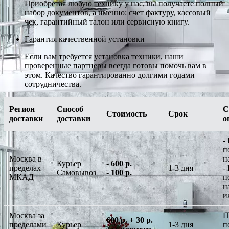
Приобретая любую технику у нас, вы получаете полный
набор документов, а именно: счет фактуру, кассовый
чек, гарантийный талон или сервисную книгу.
Гарантия качественной установки
Если вам требуется установка техники, наши
проверенные партнеры всегда готовы помочь вам в
этом. Качество гарантированно долгими годами
сотрудничества.
Регион
Способ
С
Стоимость
Срок
доставки
доставки
о
-
п
Москва в
н
Курьер
-
600 р.
пределах
1-3 дня
-
Самовывоз
-
100 р.
МКАД
п
н
и
Москва за
П
600 р. + 30 р.
пределами
Курьер
1-3 дня
п