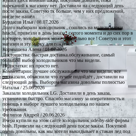
Купил здесь винный шкаф, покупкой доволен, пока
нареканий к магазину нет. Доставили на следующий день
после заказа. Советую тк больше, чем у них предложений,
нигде не нашёл
Бурдасов Илья
/ 08.07.2026
Долго выбирали холодильник , сошлись на модели марки
hitachi, привезли в день заказа , с этого момента и до сих пор в
восторге, холодильник может буквально все ! Советую и этот
магазин и эту марку для покупки.
Кормышева Алена
/ 01.07.2026
Достоинства: быстрая доставка.обслуживание, самый
большой выбор холодильников что мы видели.
Недостатки: их просто нет.
Комментарии: лучшее обслуживание что мы видели, все
рассказали, объяснили что лучше подойдёт , доставили на
следующий день. Выбором магазина довольны полностью
Наталья
/ 25.06.2026
Заказали холодильник LG. Доставили в день заказа,
установили быстро. Спасибо магазину за оперативность и
помощь в выборе лучшего холодильника по нашем
требования.
Филипов Андрей
/ 20.06.2026
Вчера купили на этом сайте холодильник side-by-side фирмы
bosh. Привезли на следующий день после заказа. Покупкой
очень довольны, как мы хотели выкидывает в стакан лед под