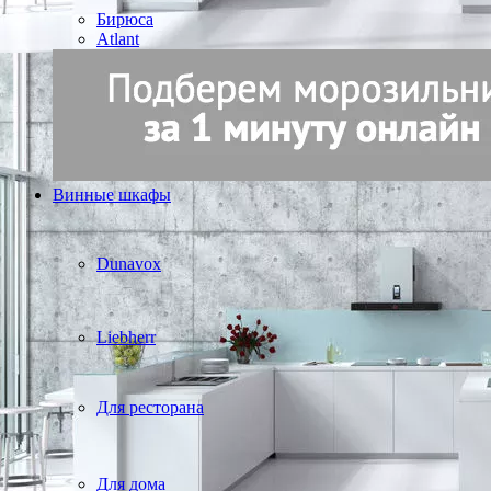
Бирюса
Atlant
Винные шкафы
Dunavox
Liebherr
Для ресторана
Для дома