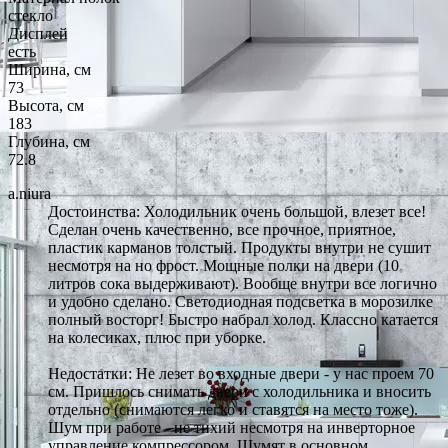
стекло
Дисплей
есть
Ширина, см
73
Высота, см
183
Глубина, см
72.8
a.niura
Достоинства: Холодильник очень большой, влезет все!
Сделан очень качественно, все прочное, приятное,
пластик карманов толстый. Продукты внутри не сушит
несмотря на но фрост. Мощные полки на двери (10
литров сока выдерживают). Вообще внутри все логично
и удобно сделано. Светодиодная подсветка в морозилке
полный восторг! Быстро набрал холод. Классно катается
на колесиках, плюс при уборке.
Недостатки: Не лезет во входные двери - у нас проем 70
см. Пришлось снимать двери с холодильника и вносить
отдельно (снимаются легко и ставятся на место тоже).
Шум при работе - не тихий несмотря на инверторное
управление компрессором. Шумят в основном