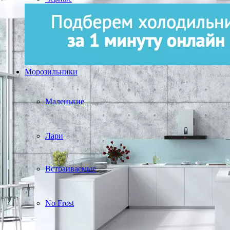
Морозильники
Маленькие
Лари
Встраиваемые
No Frost