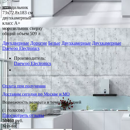
холодильник
73x72.8x183 см
двухкамерный
класс A+
морозильник сверху
общий объем 509 л
Двухдверные
Дорогие
Белые
Двухкамерные
Двухкамерные
Daewoo Electronics
Производитель:
Daewoo Electronics
*Наличие уточняйте у менеджера
Оплата при получении
Доставим сегодня по Москве и МО
Возможность возврата в течение 14 дней
(1 голосов)
Просмотреть отзывы
50460
руб.
Кол-во: