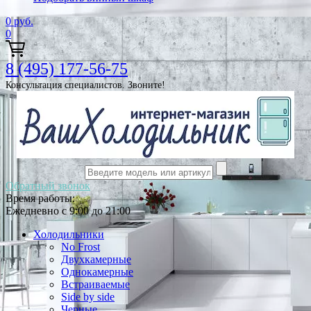
0
руб.
0
8 (495) 177-56-75
Консультация специалистов. Звоните!
Обратный звонок
Время работы:
Ежедневно с 9:00 до 21:00
Холодильники
No Frost
Двухкамерные
Однокамерные
Встраиваемые
Side by side
Черные