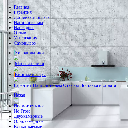
Главная
Гарантия
Доставка и оплата
Напишите нам
Наш адрес
Отзывы
Утилизация
Самовывоз
Холодильники
Морозильники
Винные шкафы
Гарантия
Напишите нам
Отзывы
Доставка и оплата
Назад
Посмотреть все
No Frost
Двухкамерные
Однокамерные
Встраиваемые