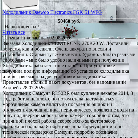
Холодильник Daewoo Electronics FGK-51 WFG
50460
руб.
Наши клиенты /
Читать все
Татьяна Николаевна
/ 02.08.2026
Заказала Холодильник BEKO RCNK 270K20 W. Доставили
вовремя. как и обещали. Очень аккуратно внесли и
установили. Старый тут же вынесли. Удобно. Оплата разными
способами - мне было удобно наличными при получении.
Холодильник. работает тише старого. При установке
получила полную информацию об установке холодильника
или вызове мастера для установки холодильника.
Представлен полный пакет документов, без напоминаний
Андрей
/ 28.07.2026
Холодильник Самсунг RL50RR был куплен в декабре 2014, 3
года работал не плохо, но потом стала настраиваться
морозильная камера вплоть до появления ошибки и
отключения холодильника, периодическое появление воды на
полу под дверкой морозильной камеры говорило о том, что
причиной плохой работы скорее всего является засор
дренажного канала. Я обратился в на горячую линию по
технической поддержке Самсунг, подробно обозначил
проблему и спросил, как мне прочистить дренажный канал и