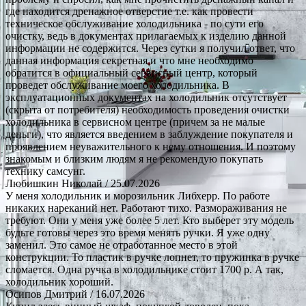
где находится дренажное отверстие т.е. как провести
техническое обслуживание холодильника - по сути его
очистку, ведь в документах прилагаемых к изделию данной
информации не содержится. Через сутки я получил ответ, что
данная информация секретная и что мне необходимо
обратится в официальный сервисный центр, который
проведет обслуживание моего холодильника. В
эксплуатационных документах на холодильник отсутствует
(скрыта от потребителя) необходимость проведения очистки
холодильника в сервисном центре (причем за не малые
деньги), что является введением в заблуждение покупателя и
проявлением неуважительного к нему отношения. И поэтому
знакомым и близким людям я не рекомендую покупать
технику самсунг.
Любишкин Николай
/ 25.07.2026
У меня холодильник и морозильник Либхерр. По работе
никаких нареканий нет. Работают тихо. Размораживания не
требуют. Они у меня уже более 5 лет. Кто выберет эту модель
будьте готовы через это время менять ручки. Я уже одну
заменил. Это самое не отработанное место в этой
конструкции. То пластик в ручке лопнет, то пружинка в ручке
сломается. Одна ручка в холодильнике стоит 1700 р. А так,
холодильник хороший.
Осипов Дмитрий
/ 16.07.2026