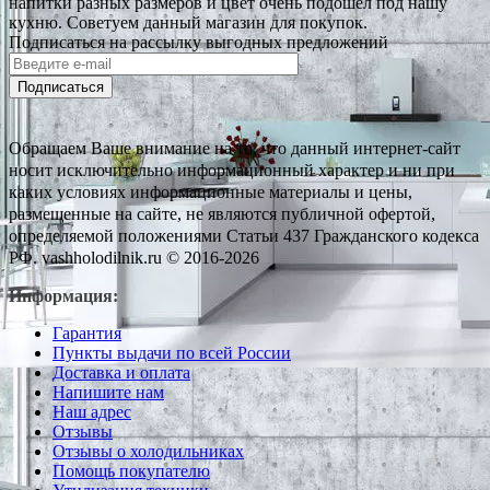
напитки разных размеров и цвет очень подошел под нашу
кухню. Советуем данный магазин для покупок.
Подписаться на рассылку выгодных предложений
Подписаться
Обращаем Ваше внимание на то, что данный интернет-сайт
носит исключительно информационный характер и ни при
каких условиях информационные материалы и цены,
размещенные на сайте, не являются публичной офертой,
определяемой положениями Статьи 437 Гражданского кодекса
РФ. vashholodilnik.ru © 2016-2026
Информация:
Гарантия
Пункты выдачи по всей России
Доставка и оплата
Напишите нам
Наш адрес
Отзывы
Отзывы о холодильниках
Помощь покупателю