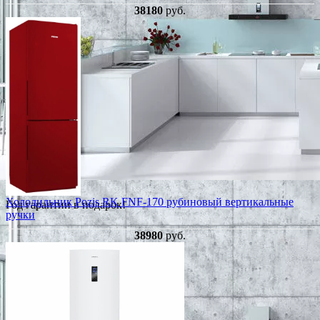
38180
руб.
Холодильник Pozis RK FNF-170 рубиновый вертикальные
Год гарантии в подарок!
ручки
38980
руб.