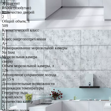
Хладагент
R600a (изобутан)
Количество дверей
2
Общий объем, л
509
Климатический класс
T
Класс энергопотребления
A+
Размораживание морозильной камеры
No frost
Морозильная камера
сверху
Объем морозильной камеры, л
126
Автономное сохранение холода
до 15 ч
Дополнительные возможности
индикация температуры
Генератор льда
в комплекте
Количество камер
2
Материал полок