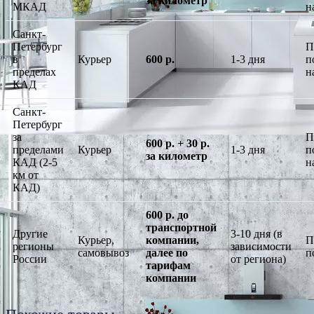
за километр
МКАД
н
Санкт-
Петербург
П
в
Курьер
600 р.
1-3 дня
п
пределах
н
КАД
Санкт-
Петербург
за
П
600 р. + 30 р.
пределами
Курьер
1-3 дня
п
за километр
КАД (2-5
н
км от
КАД)
600 р. до
транспортной
Другие
3-10 дня (в
Курьер,
компании,
П
регионы
зависимости
самовывоз
далее по
п
России
от региона)
тарифам
компании