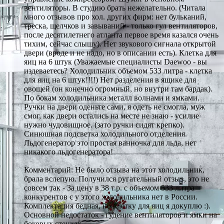
вентиляторы. В студию брать нежелательно. (Читала
много отзывов про хол. других фирм: нет бульканий,
треска, щелчков и завываний - только гул вентиляторов,
после десятилетнего атланта первое время казался очень
тихим, сейчас слышу). Нет звукового сигнала открытой
двери (вроде и не надо, но в описании есть). Клетка для
яиц на 6 штук (Уважаемые специалисты Daewoo - вы
издеваетесь? Холодильник объемом 533 литра - клетка
для яиц на 6 штук!!!!) Нет разделения в ящике для
овощей (он конечно огромный, но внутри там бардак).
По бокам холодильника металл волнами и ямками.
Ручки на двери оденьте сами, я одеть не смогла, муж
смог, как двери остались на месте не знаю - усилие
нужно чудовищное. (зато ручки сидят крепко).
Синюшная подсветка холодильного отделения.
Льдогенератор это простая ванночка для льда, нет
никакого льдогенератора!
Комментарий: Не было отзыва на этот холодильник,
брала вслепую. Получился ругательный отзыв, это не
совсем так - За цену в 38 т.р. с объемом 533 литра
конкурентов с у этого холодильника нет в России.
Комплектация бедная, но клетку для яиц я докуплю :).
Основной недостаток - гудение вентиляторов и ямки на
боковых стенках.