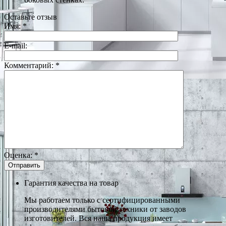
Оставьте отзыв
Имя:
*
E-mail:
Комментарий:
*
Оценка:
*
Гарантия качества на товар
Мы работаем только с сертифицированными
производителями бытовой техники от заводов
изготовителей. Вся наша продукция имеет