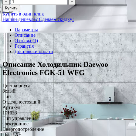
−
+
Купить
Купить в один клик
Нашли дешевле? Сделаем скидку!
Параметры
Описание
Отзывы (1)
Гарантия
Доставка и оплата
Описание Холодильник Daewoo
Electronics FGK-51 WFG
Цвет корпуса
белый
Тип
Отдельностоящий
Артикул
101033
Тип управления
электронное
Энергопотребление
класс A+