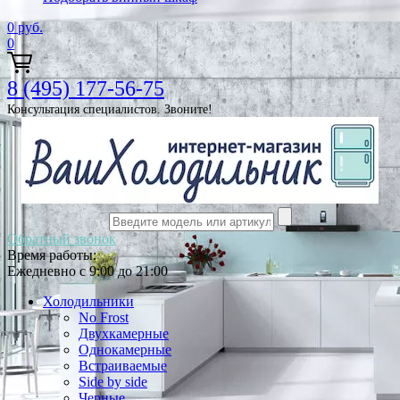
0
руб.
0
8 (495) 177-56-75
Консультация специалистов. Звоните!
Обратный звонок
Время работы:
Ежедневно с 9:00 до 21:00
Холодильники
No Frost
Двухкамерные
Однокамерные
Встраиваемые
Side by side
Черные