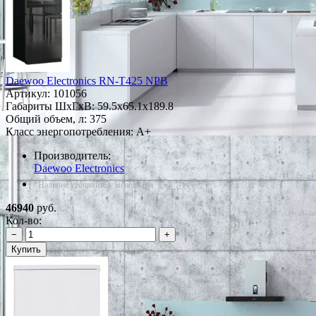
Daewoo Electronics RN-T425 NPB
Артикул:
101056
Габариты ШxГxВ: 59.5x65.1x189.8
Общий объем, л: 375
Класс энергопотребления: A+
Производитель:
Daewoo Electronics
*Наличие уточняйте у менеджера
46940
руб.
Кол-во:
−
+
Купить