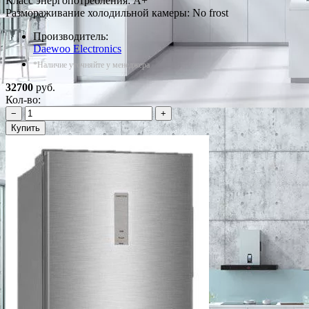
Класс энергопотребления: A+
Размораживание холодильной камеры: No frost
Производитель:
Daewoo Electronics
*Наличие уточняйте у менеджера
32700
руб.
Кол-во:
−
+
Купить