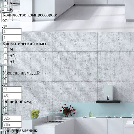
A+
B
Количество компрессоров:
от
до
Климатический класс:
N
SN
ST
T
Уровень шума, дБ:
от
до
Общий объем, л:
от
до
Тип управления: