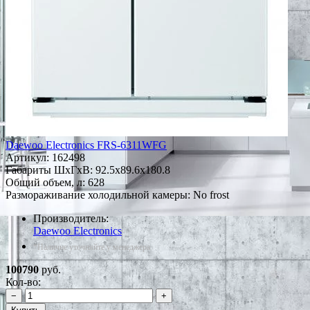
Daewoo Electronics FRS-6311WFG
Артикул:
162498
Габариты ШxГxВ: 92.5x89.6x180.8
Общий объем, л: 628
Размораживание холодильной камеры: No frost
Производитель:
Daewoo Electronics
*Наличие уточняйте у менеджера
100790
руб.
Кол-во:
−
+