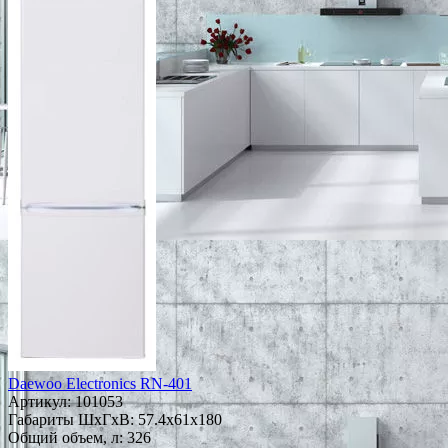
Daewoo Electronics RN-401
Артикул:
101053
Габариты ШxГxВ: 57.4x61x180
Общий объем, л: 326