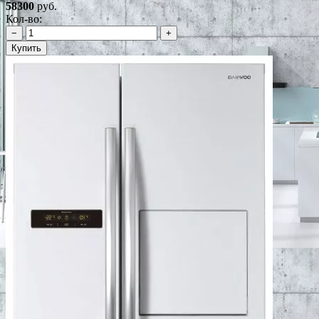
58300
руб.
Кол-во:
−
+
Купить