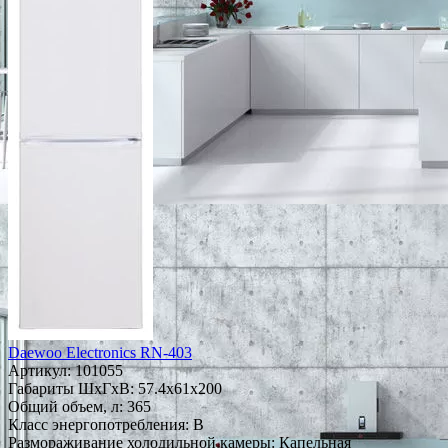
Daewoo Electronics RN-403
Артикул:
101055
Габариты ШxГxВ: 57.4x61x200
Общий объем, л: 365
Класс энергопотребления: B
Размораживание холодильной камеры: Капельная