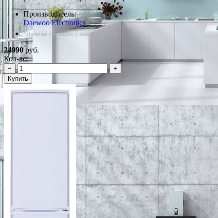
Производитель:
Daewoo Electronics
*Наличие уточняйте у менеджера
24990
руб.
Кол-во:
−
+
Купить