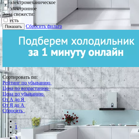
электромеханическое
электронное
Зона свежести:
есть
Сбросить фильтр
Показать
Сортировать по:
Рейтинг по убыванию
Цена по возрастанию
Цена по убыванию
От А до Я
От Я до А
Сбросить
1
2
3