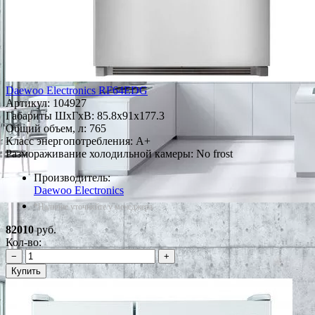
Daewoo Electronics RF64EDG
Артикул:
104927
Габариты ШxГxВ: 85.8x91x177.3
Общий объем, л: 765
Класс энергопотребления: A+
Размораживание холодильной камеры: No frost
Производитель:
Daewoo Electronics
*Наличие уточняйте у менеджера
82010
руб.
Кол-во:
−
+
Купить