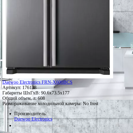
Daewoo Electronics FRN-X600BCS
Артикул:
176138
Габариты ШxГxВ: 90.6x73.5x177
Общий объем, л: 608
Размораживание холодильной камеры: No frost
Производитель:
Daewoo Electronics
*Наличие уточняйте у менеджера