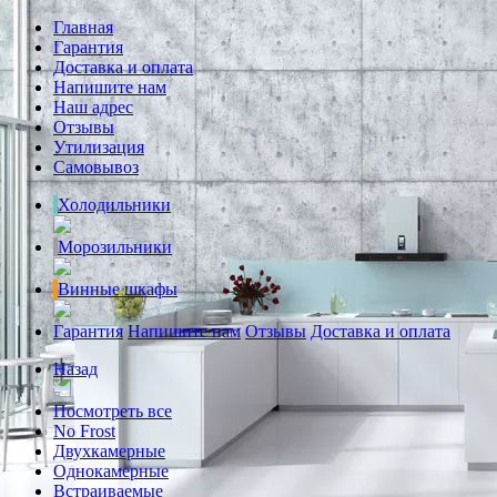
Главная
Гарантия
Доставка и оплата
Напишите нам
Наш адрес
Отзывы
Утилизация
Самовывоз
Холодильники
Морозильники
Винные шкафы
Гарантия
Напишите нам
Отзывы
Доставка и оплата
Назад
Посмотреть все
No Frost
Двухкамерные
Однокамерные
Встраиваемые