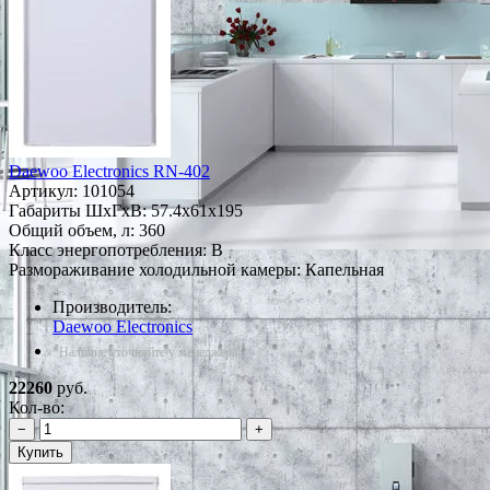
Daewoo Electronics RN-402
Артикул:
101054
Габариты ШxГxВ: 57.4x61x195
Общий объем, л: 360
Класс энергопотребления: B
Размораживание холодильной камеры: Капельная
Производитель:
Daewoo Electronics
*Наличие уточняйте у менеджера
22260
руб.
Кол-во:
−
+
Купить