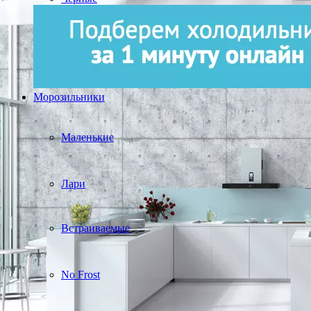
Морозильники
Маленькие
Лари
Встраиваемые
No Frost