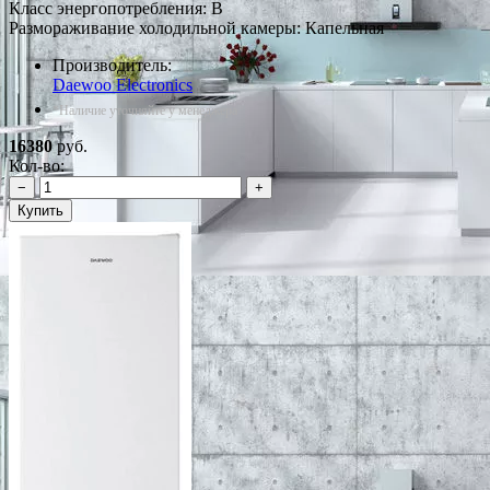
Класс энергопотребления: B
Размораживание холодильной камеры: Капельная
Производитель:
Daewoo Electronics
*Наличие уточняйте у менеджера
16380
руб.
Кол-во:
−
+
Купить