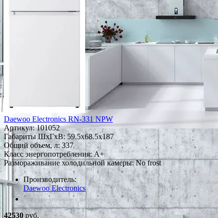
Daewoo Electronics RN-331 NPW
Артикул:
101052
Габариты ШxГxВ: 59.5x68.5x187
Общий объем, л: 337
Класс энергопотребления: A+
Размораживание холодильной камеры: No frost
Производитель:
Daewoo Electronics
*Наличие уточняйте у менеджера
42530
руб.