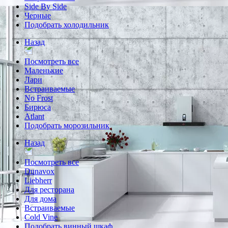
Side By Side
Черные
Подобрать холодильник
Назад
Посмотреть все
Маленькие
Лари
Встраиваемые
No Frost
Бирюса
Atlant
Подобрать морозильник
Назад
Посмотреть все
Dunavox
Liebherr
Для ресторана
Для дома
Встраиваемые
Cold Vine
Подобрать винный шкаф