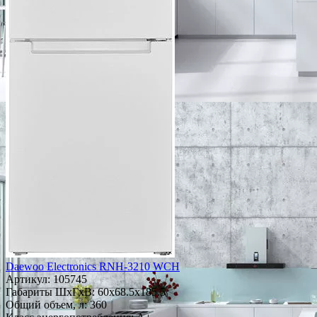
Daewoo Electronics RNH-3210 WCH
Артикул:
105745
Габариты ШxГxВ: 60x68.5x185.5
Общий объем, л: 360