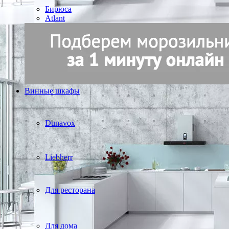
Бирюса
Atlant
Винные шкафы
Dunavox
Liebherr
Для ресторана
Для дома