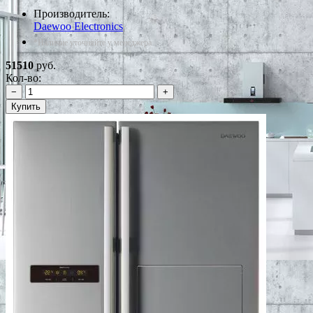
Производитель:
Daewoo Electronics
*Наличие уточняйте у менеджера
51510
руб.
Кол-во:
−
+
Купить