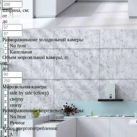
Ширина, см:
от
до
Размораживание холодильной камеры:
No frost
Капельная
Объем морозильной камеры, л:
от
до
Морозильная камера:
side by side (сбоку)
сверху
снизу
Размораживание морозильной камеры:
No frost
Ручное
Класс энергопотребления:
A