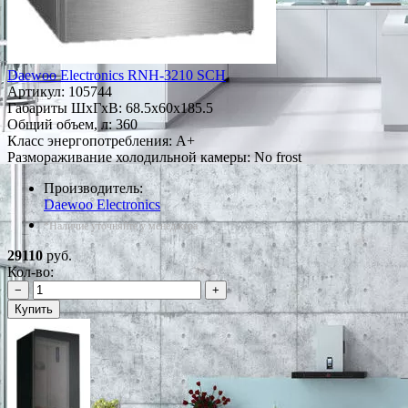
Daewoo Electronics RNH-3210 SCH
Артикул:
105744
Габариты ШxГxВ: 68.5x60x185.5
Общий объем, л: 360
Класс энергопотребления: A+
Размораживание холодильной камеры: No frost
Производитель:
Daewoo Electronics
*Наличие уточняйте у менеджера
29110
руб.
Кол-во:
−
+
Купить