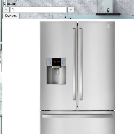
Кол-во:
−
+
Купить