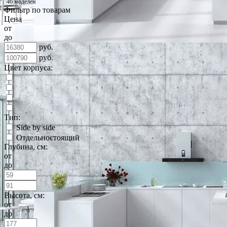
46 моделей
Фильтр по товарам
Цена
от
до
руб.
руб.
Цвет корпуса:
Тип:
Side by side
Отдельностоящий
Глубина, см:
от
до
Высота, см:
от
до