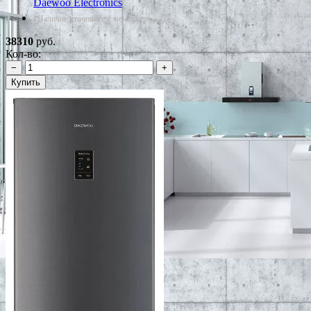
Daewoo Electronics
*Наличие уточняйте у менеджера
38310
руб.
Кол-во:
−
+
Купить