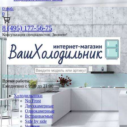
0
руб.
0
8 (495) 177-56-75
Консультация специалистов. Звоните!
Обратный звонок
Время работы:
Ежедневно с 9:00 до 21:00
Холодильники
No Frost
Двухкамерные
Однокамерные
Встраиваемые
Side by side
Черные