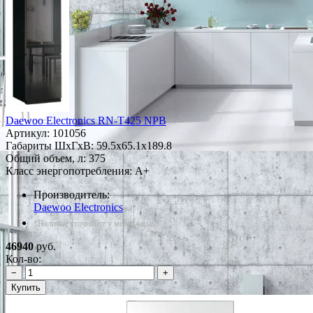
Daewoo Electronics RN-T425 NPB
Артикул:
101056
Габариты ШxГxВ: 59.5x65.1x189.8
Общий объем, л: 375
Класс энергопотребления: A+
Производитель:
Daewoo Electronics
*Наличие уточняйте у менеджера
46940
руб.
Кол-во:
−
+
Купить