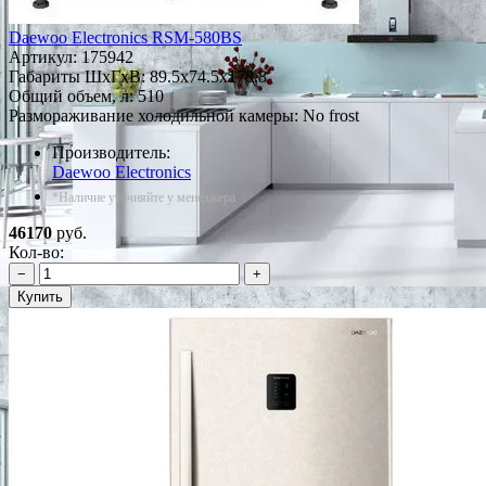
Daewoo Electronics RSM-580BS
Артикул:
175942
Габариты ШxГxВ: 89.5x74.5x178.8
Общий объем, л: 510
Размораживание холодильной камеры: No frost
Производитель:
Daewoo Electronics
*Наличие уточняйте у менеджера
46170
руб.
Кол-во:
−
+
Купить