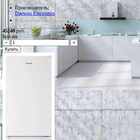
Производитель:
Daewoo Electronics
*Наличие уточняйте у менеджера
45240
руб.
Кол-во:
−
+
Купить