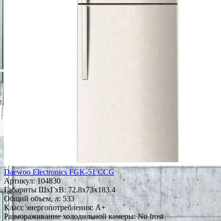
Daewoo Electronics FGK-51 CCG
Артикул:
104830
Габариты ШxГxВ: 72.8x73x183.4
Общий объем, л: 533
Класс энергопотребления: A+
Размораживание холодильной камеры: No frost