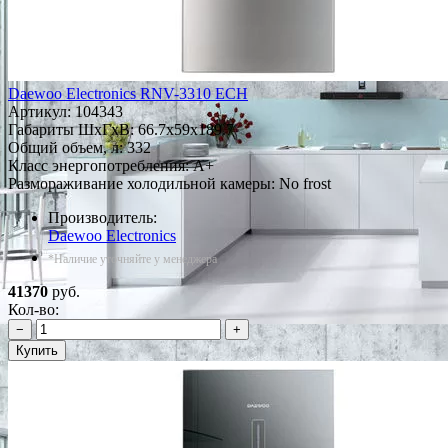
Daewoo Electronics RNV-3310 ECH
Артикул:
104343
Габариты ШxГxВ: 66.7x59x189.7
Общий объем, л: 332
Класс энергопотребления: A+
Размораживание холодильной камеры: No frost
Производитель:
Daewoo Electronics
*Наличие уточняйте у менеджера
41370
руб.
Кол-во:
−
+
Купить