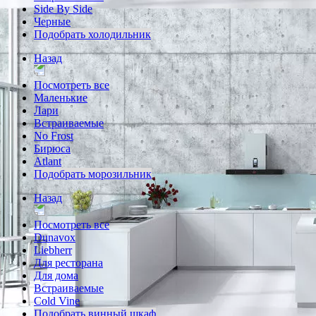
Side By Side
Черные
Подобрать холодильник
Назад
Посмотреть все
Маленькие
Лари
Встраиваемые
No Frost
Бирюса
Atlant
Подобрать морозильник
Назад
Посмотреть все
Dunavox
Liebherr
Для ресторана
Для дома
Встраиваемые
Cold Vine
Подобрать винный шкаф