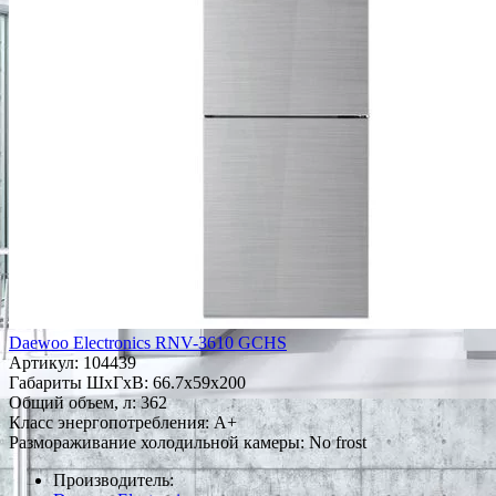
Daewoo Electronics RNV-3610 GCHS
Артикул:
104439
Габариты ШxГxВ: 66.7x59x200
Общий объем, л: 362
Класс энергопотребления: A+
Размораживание холодильной камеры: No frost
Производитель: