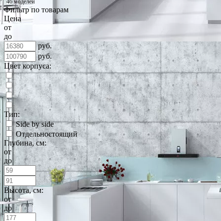
46 моделей
Фильтр по товарам
Цена
от
до
руб.
руб.
Цвет корпуса:
Тип:
Side by side
Отдельностоящий
Глубина, см:
от
до
Высота, см:
от
до