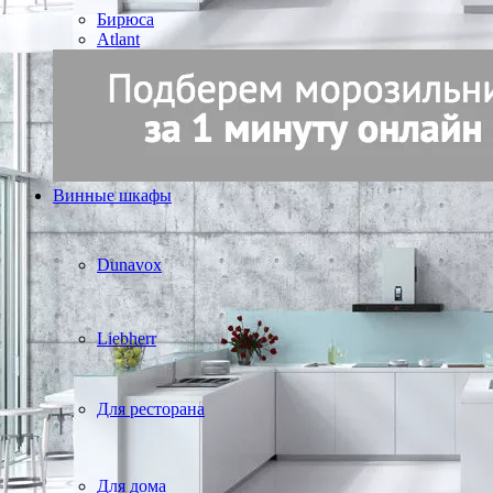
Бирюса
Atlant
Винные шкафы
Dunavox
Liebherr
Для ресторана
Для дома