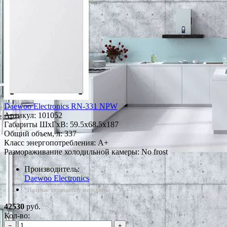
Daewoo Electronics RN-331 NPW
Артикул:
101052
Габариты ШxГxВ: 59.5x68.5x187
Общий объем, л: 337
Класс энергопотребления: A+
Размораживание холодильной камеры: No frost
Производитель:
Daewoo Electronics
*Наличие уточняйте у менеджера
42530
руб.
Кол-во:
−
+