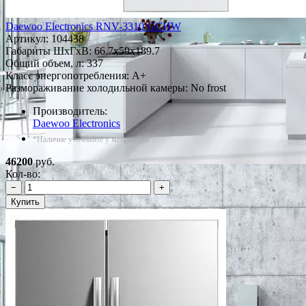
Daewoo Electronics RNV-3310 GCHW
Артикул:
104438
Габариты ШxГxВ: 66.7x59x189.7
Общий объем, л: 337
Класс энергопотребления: A+
Размораживание холодильной камеры: No frost
Производитель:
Daewoo Electronics
*Наличие уточняйте у менеджера
46200
руб.
Кол-во:
−
+
Купить