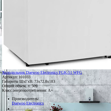
Холодильник Daewoo Electronics FGK-51 WFG
Артикул:
101033
Габариты ШxГxВ: 73x72.8x183
Общий объем, л: 509
Класс энергопотребления: A+
Производитель:
Daewoo Electronics
*Наличие уточняйте у менеджера