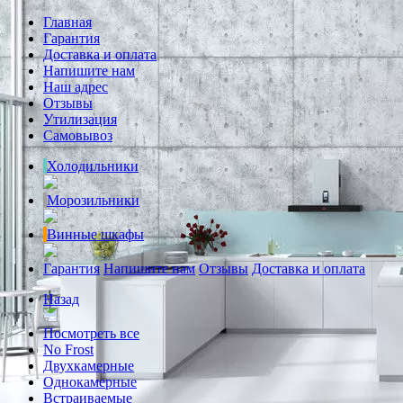
Главная
Гарантия
Доставка и оплата
Напишите нам
Наш адрес
Отзывы
Утилизация
Самовывоз
Холодильники
Морозильники
Винные шкафы
Гарантия
Напишите нам
Отзывы
Доставка и оплата
Назад
Посмотреть все
No Frost
Двухкамерные
Однокамерные
Встраиваемые