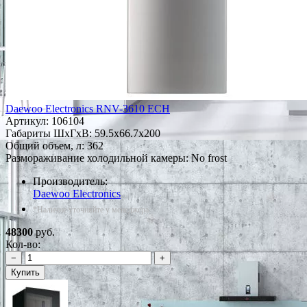
Daewoo Electronics RNV-3610 ECH
Артикул:
106104
Габариты ШxГxВ: 59.5x66.7x200
Общий объем, л: 362
Размораживание холодильной камеры: No frost
Производитель:
Daewoo Electronics
*Наличие уточняйте у менеджера
48300
руб.
Кол-во:
−
+
Купить