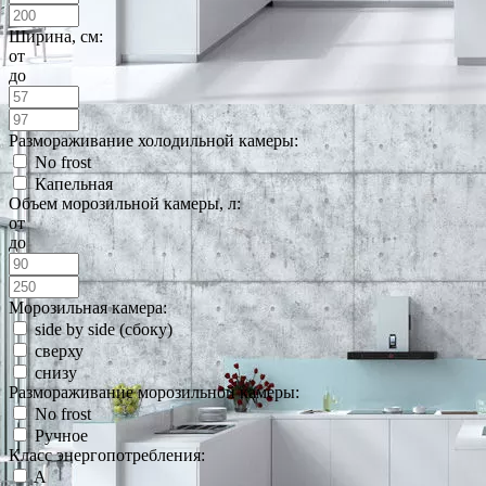
Ширина, см:
от
до
Размораживание холодильной камеры:
No frost
Капельная
Объем морозильной камеры, л:
от
до
Морозильная камера:
side by side (сбоку)
сверху
снизу
Размораживание морозильной камеры:
No frost
Ручное
Класс энергопотребления:
A