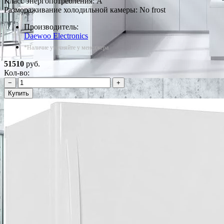
Класс энергопотребления: A
Размораживание холодильной камеры: No frost
Производитель:
Daewoo Electronics
*Наличие уточняйте у менеджера
51510
руб.
Кол-во:
−
+
Купить