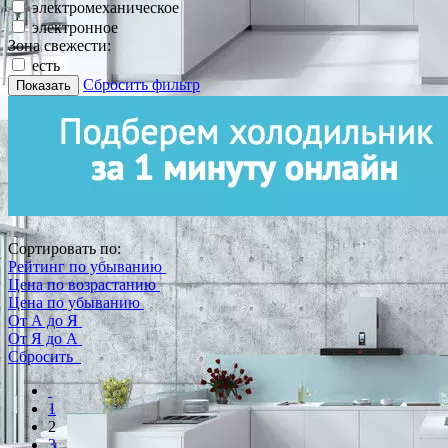
электромеханическое
электронное
Зона свежести:
есть
Сбросить фильтр
Показать
Сортировать по:
Рейтинг по убыванию
Цена по возрастанию
Цена по убыванию
От А до Я
От Я до А
Сбросить
1
2
3