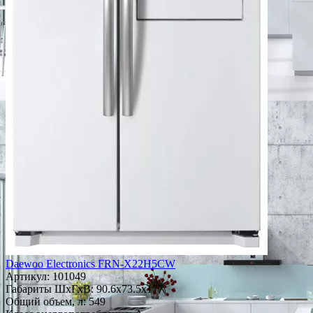
Daewoo Electronics FRN-X22H5CW
Артикул:
101049
Габариты ШxГxВ: 90.6x73.5x177
Общий объем, л: 549