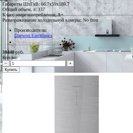
Габариты ШxГxВ: 66.7x59x189.7
Общий объем, л: 337
Класс энергопотребления: A+
Размораживание холодильной камеры: No frost
Производитель:
Daewoo Electronics
*Наличие уточняйте у менеджера
38440
руб.
Кол-во:
−
+
Купить