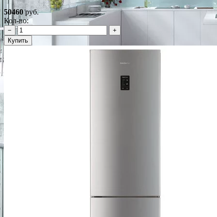
50460
руб.
Кол-во:
−
+
Купить