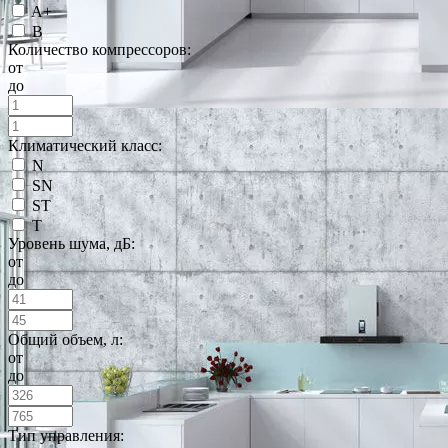
A+
B
Количество компрессоров:
от
до
Климатический класс:
N
SN
ST
T
Уровень шума, дБ:
от
до
Общий объем, л:
от
до
Тип управления: