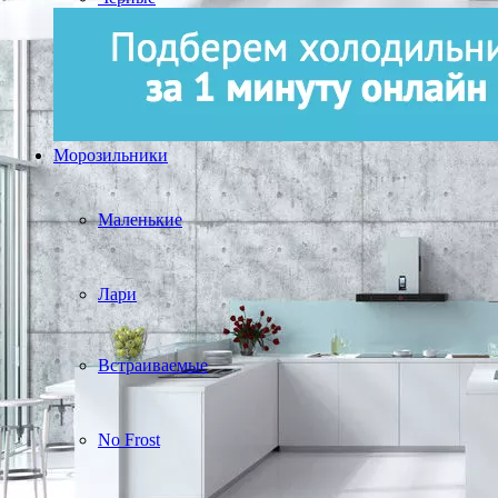
Морозильники
Маленькие
Лари
Встраиваемые
No Frost