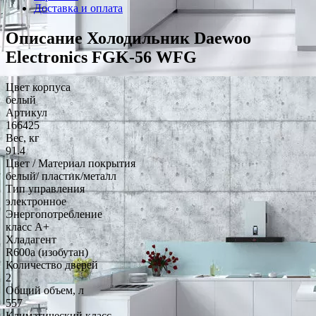
Доставка и оплата
Описание Холодильник Daewoo
Electronics FGK-56 WFG
Цвет корпуса
белый
Артикул
166425
Вес, кг
91.4
Цвет / Материал покрытия
белый/ пластик/металл
Тип управления
электронное
Энергопотребление
класс A+
Хладагент
R600a (изобутан)
Количество дверей
2
Общий объем, л
557
Климатический класс