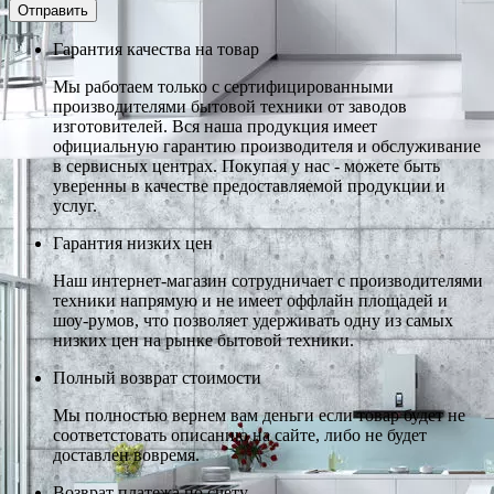
Гарантия качества на товар
Мы работаем только с сертифицированными
производителями бытовой техники от заводов
изготовителей. Вся наша продукция имеет
официальную гарантию производителя и обслуживание
в сервисных центрах. Покупая у нас - можете быть
уверенны в качестве предоставляемой продукции и
услуг.
Гарантия низких цен
Наш интернет-магазин сотрудничает с производителями
техники напрямую и не имеет оффлайн площадей и
шоу-румов, что позволяет удерживать одну из самых
низких цен на рынке бытовой техники.
Полный возврат стоимости
Мы полностью вернем вам деньги если товар будет не
соответстовать описанию на сайте, либо не будет
доставлен вовремя.
Возврат платежа по счету