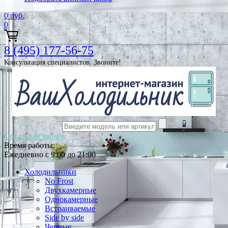
0
руб.
0
8 (495) 177-56-75
Консультация специалистов. Звоните!
Обратный звонок
Время работы:
Ежедневно с 9:00 до 21:00
Холодильники
No Frost
Двухкамерные
Однокамерные
Встраиваемые
Side by side
Черные