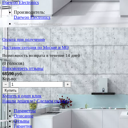
Daewoo Electronics
Производитель:
Daewoo Electronics
*Наличие уточняйте у менеджера
Оплата при получении
Доставим сегодня по Москве и МО
Возможность возврата в течение 14 дней
(0 голосов)
Просмотреть отзывы
68590
руб.
Кол-во:
−
+
Купить
Купить в один клик
Нашли дешевле? Сделаем скидку!
Параметры
Описание
Отзывы
Гарантия