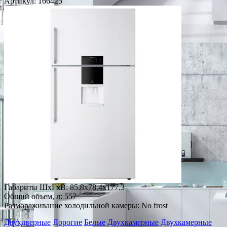
Артикул:
166425
Габариты ШxГxВ: 85.8x78.4x177.3
Общий объем, л: 557
Размораживание холодильной камеры: No frost
Двухдверные
Дорогие
Белые
Двухкамерные
Двухкамерные