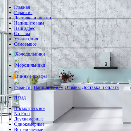
Главная
Гарантия
Доставка и оплата
Напишите нам
Наш адрес
Отзывы
Утилизация
Самовывоз
Холодильники
Морозильники
Винные шкафы
Гарантия
Напишите нам
Отзывы
Доставка и оплата
Назад
Посмотреть все
No Frost
Двухкамерные
Однокамерные
Встраиваемые