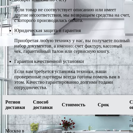
Если товар не соотвутствует описанию или имеет
другие несоответствия, мы возвращаем средства на счет,
с которого производилась оплата.
Юридическая защита и гарантия
Приобретая любую технику у нас, вы получаете полный
набор документов, а именно: счет фактуру, кассовый
чек, гарантийный талон или сервисную книгу.
Гарантия качественной установки
Если вам требуется установка техники, наши
проверенные партнеры всегда готовы помочь вам в
этом. Качество гарантированно долгими годами
сотрудничества.
Регион
Способ
С
Стоимость
Срок
доставки
доставки
о
-
п
Москва в
н