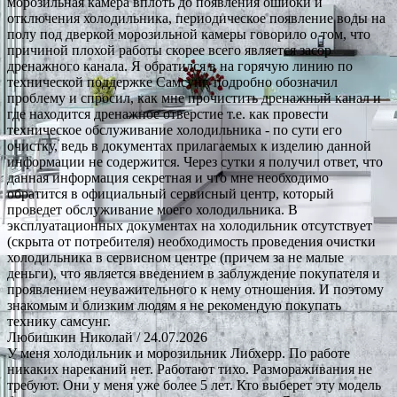
морозильная камера вплоть до появления ошибки и
отключения холодильника, периодическое появление воды на
полу под дверкой морозильной камеры говорило о том, что
причиной плохой работы скорее всего является засор
дренажного канала. Я обратился в на горячую линию по
технической поддержке Самсунг, подробно обозначил
проблему и спросил, как мне прочистить дренажный канал и
где находится дренажное отверстие т.е. как провести
техническое обслуживание холодильника - по сути его
очистку, ведь в документах прилагаемых к изделию данной
информации не содержится. Через сутки я получил ответ, что
данная информация секретная и что мне необходимо
обратится в официальный сервисный центр, который
проведет обслуживание моего холодильника. В
эксплуатационных документах на холодильник отсутствует
(скрыта от потребителя) необходимость проведения очистки
холодильника в сервисном центре (причем за не малые
деньги), что является введением в заблуждение покупателя и
проявлением неуважительного к нему отношения. И поэтому
знакомым и близким людям я не рекомендую покупать
технику самсунг.
Любишкин Николай
/ 24.07.2026
У меня холодильник и морозильник Либхерр. По работе
никаких нареканий нет. Работают тихо. Размораживания не
требуют. Они у меня уже более 5 лет. Кто выберет эту модель