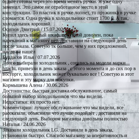
будьте готовы через это время менять ручки. Я уже одну
заменил. Это самое не отработанное место в этой
конструкции. То пластик в ручке лопнет, то пружинка в ручке
сломается. Одна ручка в холодильнике стоит 1700 р. А так,
холодильник хороший.
Осипов Дмитрий
/ 15.07.2026
Купил здесь винный шкаф, покупкой доволен, пока
нареканий к магазину нет. Доставили на следующий день
после заказа. Советую тк больше, чем у них предложений,
нигде не нашёл
Бурдасов Илья
/ 07.07.2026
Долго выбирали холодильник , сошлись на модели марки
hitachi, привезли в день заказа , с этого момента и до сих пор в
восторге, холодильник может буквально все ! Советую и этот
магазин и эту марку для покупки.
Кормышева Алена
/ 30.06.2026
Достоинства: быстрая доставка.обслуживание, самый
большой выбор холодильников что мы видели.
Недостатки: их просто нет.
Комментарии: лучшее обслуживание что мы видели, все
рассказали, объяснили что лучше подойдёт , доставили на
следующий день. Выбором магазина довольны полностью
Наталья
/ 24.06.2026
Заказали холодильник LG. Доставили в день заказа,
установили быстро. Спасибо магазину за оперативность и