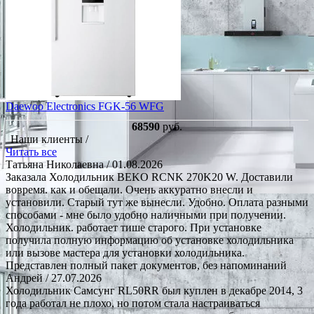
Daewoo Electronics FGK-56 WFG
68590
руб.
Наши клиенты /
Читать все
Татьяна Николаевна
/ 01.08.2026
Заказала Холодильник BEKO RCNK 270K20 W. Доставили
вовремя. как и обещали. Очень аккуратно внесли и
установили. Старый тут же вынесли. Удобно. Оплата разными
способами - мне было удобно наличными при получении.
Холодильник. работает тише старого. При установке
получила полную информацию об установке холодильника
или вызове мастера для установки холодильника.
Представлен полный пакет документов, без напоминаний
Андрей
/ 27.07.2026
Холодильник Самсунг RL50RR был куплен в декабре 2014, 3
года работал не плохо, но потом стала настраиваться