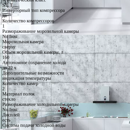
ST, T
Инверторный тип компрессора
да
Количество компрессоров
1
Размораживание морозильной камеры
No frost
Морозильная камера
сверху
Объем морозильной камеры, л
160
Автономное сохранение холода
до 22 ч
Дополнительные возможности
индикация температуры
Количество камер
2
Материал полок
стекло
Размораживание холодильной камеры
No frost
Дисплей
есть
Система подачи холодной воды