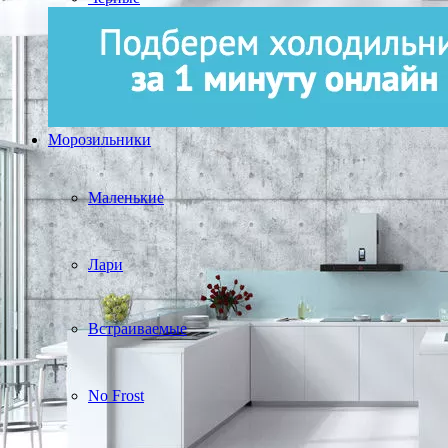
Морозильники
Маленькие
Лари
Встраиваемые
No Frost