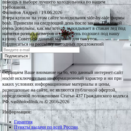
помощь в выборе лучшего холодильника по нашем
требования.
Филипов Андрей
/ 19.06.2026
Вчера купили на этом сайте холодильник side-by-side фирмы
bosh. Привезли на следующий день после заказа. Покупкой
очень довольны, как мы хотели выкидывает в стакан лед под
напитки разных размеров и цвет очень подошел под нашу
кухню. Советуем данный магазин для покупок.
Подписаться на рассылку выгодных предложений
Подписаться
Обращаем Ваше внимание на то, что данный интернет-сайт
носит исключительно информационный характер и ни при
каких условиях информационные материалы и цены,
размещенные на сайте, не являются публичной офертой,
определяемой положениями Статьи 437 Гражданского кодекса
РФ. vashholodilnik.ru © 2016-2026
Информация:
Гарантия
Пункты выдачи по всей России