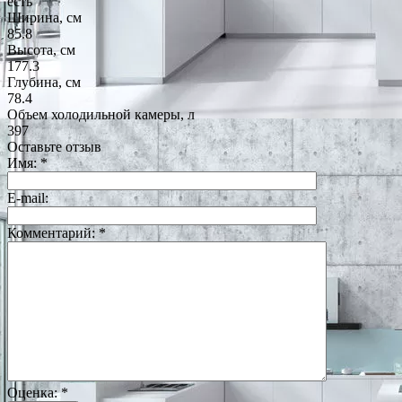
есть
Ширина, см
85.8
Высота, см
177.3
Глубина, см
78.4
Объем холодильной камеры, л
397
Оставьте отзыв
Имя:
*
E-mail:
Комментарий:
*
Оценка:
*