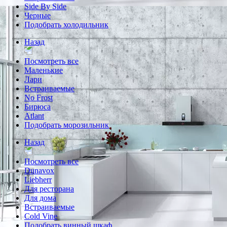
Side By Side
Черные
Подобрать холодильник
Назад
Посмотреть все
Маленькие
Лари
Встраиваемые
No Frost
Бирюса
Atlant
Подобрать морозильник
Назад
Посмотреть все
Dunavox
Liebherr
Для ресторана
Для дома
Встраиваемые
Cold Vine
Подобрать винный шкаф