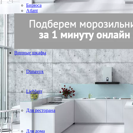
Бирюса
Atlant
Винные шкафы
Dunavox
Liebherr
Для ресторана
Для дома