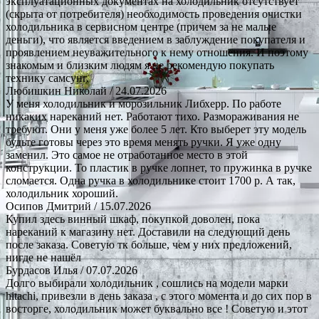
эксплуатационных документах на холодильник отсутствует
(скрыта от потребителя) необходимость проведения очистки
холодильника в сервисном центре (причем за не малые
деньги), что является введением в заблуждение покупателя и
проявлением неуважительного к нему отношения. И поэтому
знакомым и близким людям я не рекомендую покупать
технику самсунг.
Любишкин Николай
/ 24.07.2026
У меня холодильник и морозильник Либхерр. По работе
никаких нареканий нет. Работают тихо. Размораживания не
требуют. Они у меня уже более 5 лет. Кто выберет эту модель
будьте готовы через это время менять ручки. Я уже одну
заменил. Это самое не отработанное место в этой
конструкции. То пластик в ручке лопнет, то пружинка в ручке
сломается. Одна ручка в холодильнике стоит 1700 р. А так,
холодильник хороший.
Осипов Дмитрий
/ 15.07.2026
Купил здесь винный шкаф, покупкой доволен, пока
нареканий к магазину нет. Доставили на следующий день
после заказа. Советую тк больше, чем у них предложений,
нигде не нашёл
Бурдасов Илья
/ 07.07.2026
Долго выбирали холодильник , сошлись на модели марки
hitachi, привезли в день заказа , с этого момента и до сих пор в
восторге, холодильник может буквально все ! Советую и этот