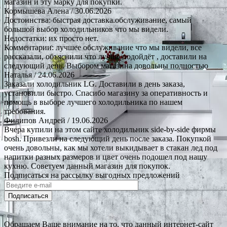
магазин и эту марку для покупки.
Кормышева Алена
/ 30.06.2026
Достоинства: быстрая доставка.обслуживание, самый
большой выбор холодильников что мы видели.
Недостатки: их просто нет.
Комментарии: лучшее обслуживание что мы видели, все
рассказали, объяснили что лучше подойдёт , доставили на
следующий день. Выбором магазина довольны полностью
Наталья
/ 24.06.2026
Заказали холодильник LG. Доставили в день заказа,
установили быстро. Спасибо магазину за оперативность и
помощь в выборе лучшего холодильника по нашем
требования.
Филипов Андрей
/ 19.06.2026
Вчера купили на этом сайте холодильник side-by-side фирмы
bosh. Привезли на следующий день после заказа. Покупкой
очень довольны, как мы хотели выкидывает в стакан лед под
напитки разных размеров и цвет очень подошел под нашу
кухню. Советуем данный магазин для покупок.
Подписаться на рассылку выгодных предложений
Подписаться
Обращаем Ваше внимание на то, что данный интернет-сайт