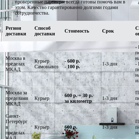
проверенные партнеры всегда готовы помочь вам в
этом. Качество гарантированно долгими годами
сотрудничества.
Регион
Способ
С
Стоимость
Срок
доставки
доставки
о
-
п
Москва в
н
Курьер
-
600 р.
пределах
1-3 дня
-
Самовывоз
-
100 р.
МКАД
п
н
и
Москва за
П
600 р. + 30 р.
пределами
Курьер
1-3 дня
п
за километр
МКАД
н
Санкт-
Петербург
П
в
Курьер
600 р.
1-3 дня
п
пределах
н
КАД