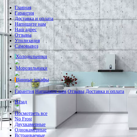
Главная
Гарантия
Доставка и оплата
Напишите нам
Наш адрес
Отзывы
Утилизация
Самовывоз
Холодильники
Морозильники
Винные шкафы
Гарантия
Напишите нам
Отзывы
Доставка и оплата
Назад
Посмотреть все
No Frost
Двухкамерные
Однокамерные
Встраиваемые