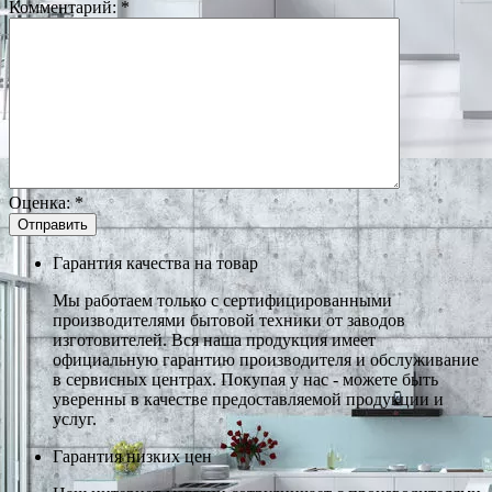
Комментарий:
*
Оценка:
*
Гарантия качества на товар
Мы работаем только с сертифицированными
производителями бытовой техники от заводов
изготовителей. Вся наша продукция имеет
официальную гарантию производителя и обслуживание
в сервисных центрах. Покупая у нас - можете быть
уверенны в качестве предоставляемой продукции и
услуг.
Гарантия низких цен