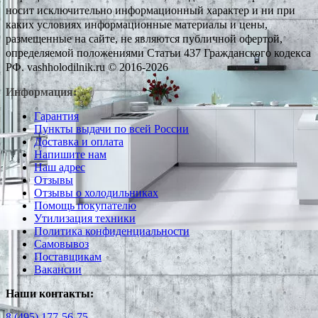
носит исключительно информационный характер и ни при
каких условиях информационные материалы и цены,
размещенные на сайте, не являются публичной офертой,
определяемой положениями Статьи 437 Гражданского кодекса
РФ. vashholodilnik.ru © 2016-2026
Информация:
Гарантия
Пункты выдачи по всей России
Доставка и оплата
Напишите нам
Наш адрес
Отзывы
Отзывы о холодильниках
Помощь покупателю
Утилизация техники
Политика конфиденциальности
Самовывоз
Поставщикам
Вакансии
Наши контакты:
8 (495) 177-56-75