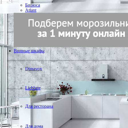
Бирюса
Atlant
Винные шкафы
Dunavox
Liebherr
Для ресторана
Для дома