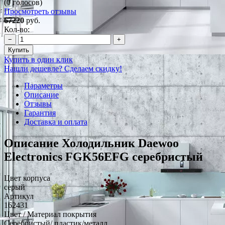
(0 голосов)
Просмотреть отзывы
67220
руб.
Кол-во:
−
+
Купить
Купить в один клик
Нашли дешевле? Сделаем скидку!
Параметры
Описание
Отзывы
Гарантия
Доставка и оплата
Описание Холодильник Daewoo
Electronics FGK56EFG серебристый
Цвет корпуса
серый
Артикул
162431
Цвет / Материал покрытия
Серебристый/ пластик/металл