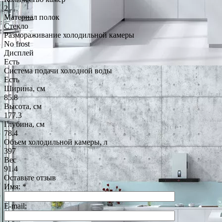
2
Материал полок
Стекло
Размораживание холодильной камеры
No frost
Дисплей
Есть
Система подачи холодной воды
Есть
Ширина, см
85.8
Высота, см
177.3
Глубина, см
78.4
Объем холодильной камеры, л
397
Вес
91.4
Оставьте отзыв
Имя:
*
E-mail: