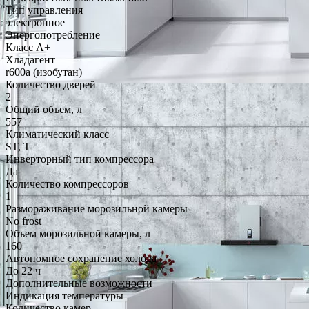
Тип управления
электронное
Энергопотребление
Класс A+
Хладагент
r600a (изобутан)
Количество дверей
2
Общий объем, л
557
Климатический класс
ST, T
Инверторный тип компрессора
Да
Количество компрессоров
1
Размораживание морозильной камеры
No frost
Объем морозильной камеры, л
160
Автономное сохранение холода
До 22 ч
Дополнительные возможности
Индикация температуры
Количество камер