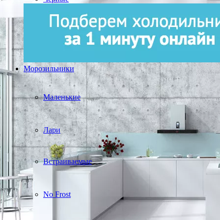
Морозильники
Маленькие
Лари
Встраиваемые
No Frost