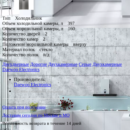
Тип Холодильник
Объем холодильной камеры, л 397
Объем морозильной камеры, л 160
Количество дверей 2
Количество камер 2
Положение морозильной камеры вверху
Материал полок стекло
Количество полок н/д
Двухдверные
Дорогие
Двухкамерные
Серые
Двухкамерные
Daewoo Electronics
Производитель:
Daewoo Electronics
*Наличие уточняйте у менеджера
Оплата при получении
Доставим сегодня по Москве и МО
Возможность возврата в течение 14 дней