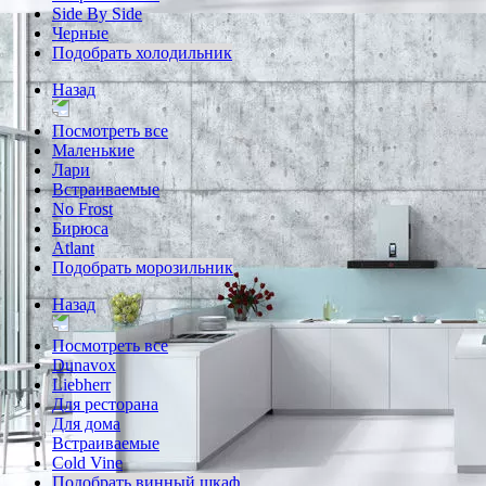
Side By Side
Черные
Подобрать холодильник
Назад
Посмотреть все
Маленькие
Лари
Встраиваемые
No Frost
Бирюса
Atlant
Подобрать морозильник
Назад
Посмотреть все
Dunavox
Liebherr
Для ресторана
Для дома
Встраиваемые
Cold Vine
Подобрать винный шкаф