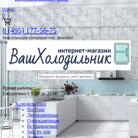
0
руб.
0
8 (495) 177-56-75
Консультация специалистов. Звоните!
Обратный звонок
Время работы:
Ежедневно с 9:00 до 21:00
Холодильники
No Frost
Двухкамерные
Однокамерные
Встраиваемые
Side by side
Черные