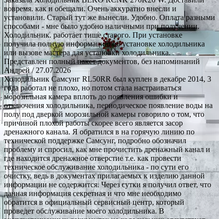
вовремя. как и обещали. Очень аккуратно внесли и
установили. Старый тут же вынесли. Удобно. Оплата разными
способами - мне было удобно наличными при получении.
Холодильник. работает тише старого. При установке
получила полную информацию об установке холодильника
или вызове мастера для установки холодильника.
Представлен полный пакет документов, без напоминаний
Андрей
/ 27.07.2026
Холодильник Самсунг RL50RR был куплен в декабре 2014, 3
года работал не плохо, но потом стала настраиваться
морозильная камера вплоть до появления ошибки и
отключения холодильника, периодическое появление воды на
полу под дверкой морозильной камеры говорило о том, что
причиной плохой работы скорее всего является засор
дренажного канала. Я обратился в на горячую линию по
технической поддержке Самсунг, подробно обозначил
проблему и спросил, как мне прочистить дренажный канал и
где находится дренажное отверстие т.е. как провести
техническое обслуживание холодильника - по сути его
очистку, ведь в документах прилагаемых к изделию данной
информации не содержится. Через сутки я получил ответ, что
данная информация секретная и что мне необходимо
обратится в официальный сервисный центр, который
проведет обслуживание моего холодильника. В