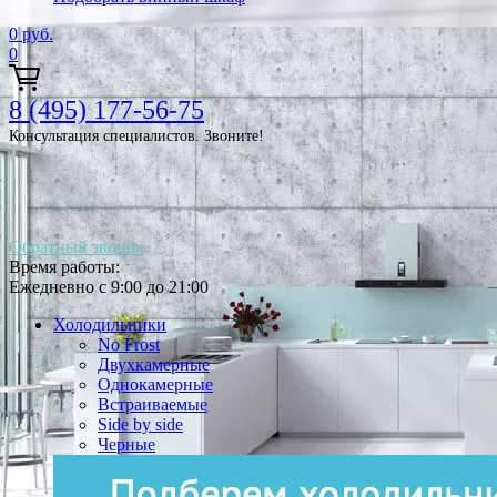
0
руб.
0
8 (495) 177-56-75
Консультация специалистов. Звоните!
Обратный звонок
Время работы:
Ежедневно с 9:00 до 21:00
Холодильники
No Frost
Двухкамерные
Однокамерные
Встраиваемые
Side by side
Черные