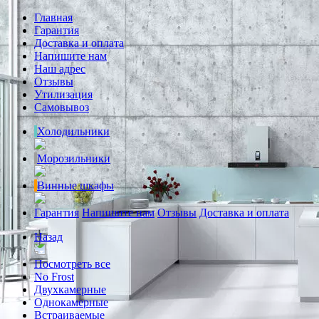
Главная
Гарантия
Доставка и оплата
Напишите нам
Наш адрес
Отзывы
Утилизация
Самовывоз
Холодильники
Морозильники
Винные шкафы
Гарантия
Напишите нам
Отзывы
Доставка и оплата
Назад
Посмотреть все
No Frost
Двухкамерные
Однокамерные
Встраиваемые