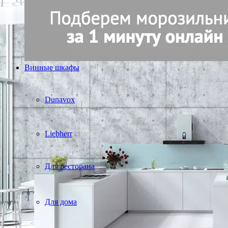
Винные шкафы
Dunavox
Liebherr
Для ресторана
Для дома