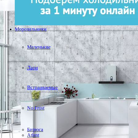
Морозильники
Маленькие
Лари
Встраиваемые
No Frost
Бирюса
Atlant