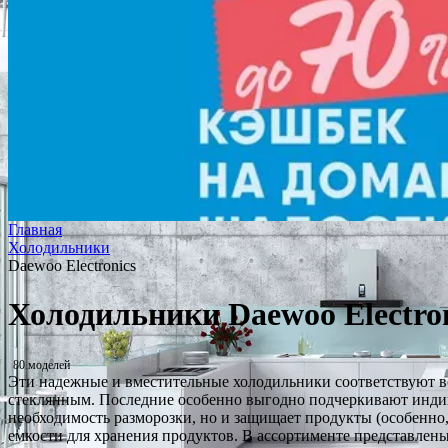
Главная
Холодильники
Daewoo Electronics
Холодильники Daewoo Electron
80 моделей
Эти надежные и вместительные холодильники соответствуют вс
стеклянным. Последние особенно выгодно подчеркивают индив
необходимость разморозки, но и защищает продукты (особенно
емкости для хранения продуктов. В ассортименте представлены