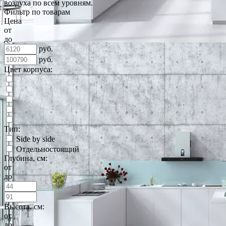
воздуха по всем уровням.
Фильтр по товарам
Цена
от
до
руб.
руб.
Цвет корпуса:
Тип:
Side by side
Отдельностоящий
Глубина, см:
от
до
Высота, см:
от
до