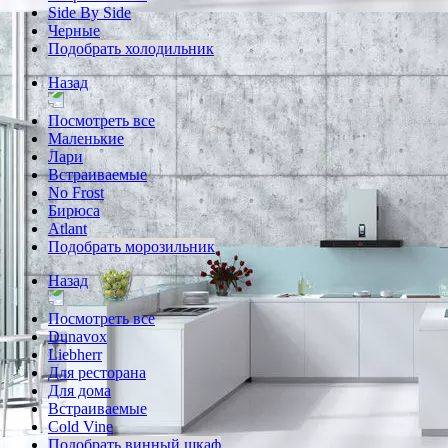
Side By Side
Черные
Подобрать холодильник
Назад
Посмотреть все
Маленькие
Лари
Встраиваемые
No Frost
Бирюса
Atlant
Подобрать морозильник
Назад
Посмотреть все
Dunavox
Liebherr
Для ресторана
Для дома
Встраиваемые
Cold Vine
Подобрать винный шкаф