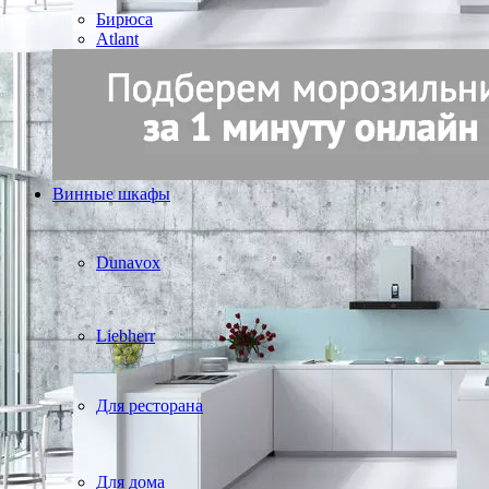
Бирюса
Atlant
Винные шкафы
Dunavox
Liebherr
Для ресторана
Для дома