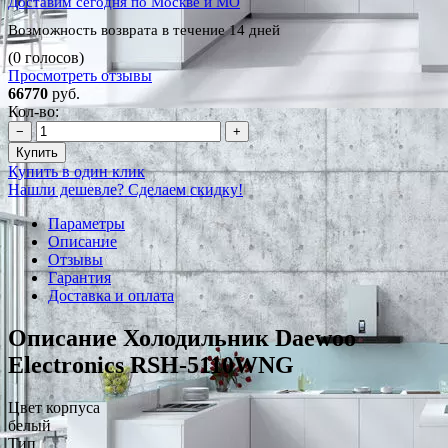
Доставим сегодня по Москве и МО
Возможность возврата в течение 14 дней
(0 голосов)
Просмотреть отзывы
66770
руб.
Кол-во:
−
+
Купить
Купить в один клик
Нашли дешевле? Сделаем скидку!
Параметры
Описание
Отзывы
Гарантия
Доставка и оплата
Описание Холодильник Daewoo
Electronics RSH-5110WNG
Цвет корпуса
белый
Тип