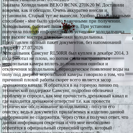
Заказала Холодильник BEKO RCNK 270K20 W. Доставили
вовремя. как и обещали. Очень аккуратно внесли и
установили. Старый тут же вынесли. Удобно. Оплата разными
способами - мне было удобно наличными при получении.
Холодильник. работает тише старого. При установке
получила полную информацию об установке холодильника
или вызове мастера для установки холодильника.
Представлен полный пакет документов, без напоминаний
Андрей
/ 27.07.2026
Холодильник Самсунг RL50RR был куплен в декабре 2014, 3
года работал не плохо, но потом стала настраиваться
морозильная камера вплоть до появления ошибки и
отключения холодильника, периодическое появление воды на
полу под дверкой морозильной камеры говорило о том, что
причиной плохой работы скорее всего является засор
дренажного канала. Я обратился в на горячую линию по
технической поддержке Самсунг, подробно обозначил
проблему и спросил, как мне прочистить дренажный канал и
где находится дренажное отверстие т.е. как провести
техническое обслуживание холодильника - по сути его
очистку, ведь в документах прилагаемых к изделию данной
информации не содержится. Через сутки я получил ответ, что
данная информация секретная и что мне необходимо
обратится в официальный сервисный центр, который