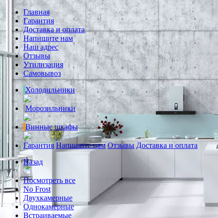
Главная
Гарантия
Доставка и оплата
Напишите нам
Наш адрес
Отзывы
Утилизация
Самовывоз
Холодильники
Морозильники
Винные шкафы
Гарантия
Напишите нам
Отзывы
Доставка и оплата
Назад
Посмотреть все
No Frost
Двухкамерные
Однокамерные
Встраиваемые