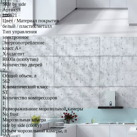
Side by side
Артикул
106121
Цвет / Материал покрытия
белый / пластик/металл
Тип управления
электронное
Энергопотребление
класс A+
Хладагент
R600a (изобутан)
Количество дверей
2
Общий объем, л
562
Климатический класс
ST
Количество компрессоров
1
Размораживание морозильной камеры
No frost
Морозильная камера
side by side (сбоку)
Объем морозильной камеры, л
210