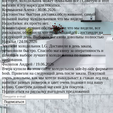
восторге, холодильник может буквально все ! Советую и этот
магазин и эту марку для покупки.
Кормышева Алена
/ 30.06.2026
Достоинства: быстрая доставка.обслуживание, самый
большой выбор холодильников что мы видели.
Недостатки: их просто нет.
Комментарии: лучшее обслуживание что мы видели, все
рассказали, объяснили что лучше подойдёт , доставили на
следующий день. Выбором магазина довольны полностью
Наталья
/ 24.06.2026
Заказали холодильник LG. Доставили в день заказа,
установили быстро. Спасибо магазину за оперативность и
помощь в выборе лучшего холодильника по нашем
требования.
Филипов Андрей
/ 19.06.2026
Вчера купили на этом сайте холодильник side-by-side фирмы
bosh. Привезли на следующий день после заказа. Покупкой
очень довольны, как мы хотели выкидывает в стакан лед под
напитки разных размеров и цвет очень подошел под нашу
кухню. Советуем данный магазин для покупок.
Подписаться на рассылку выгодных предложений
Подписаться