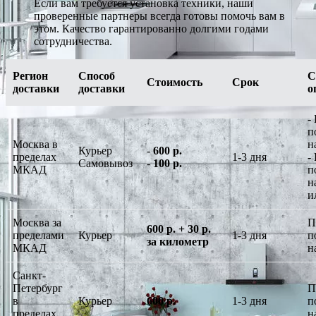
Если вам требуется установка техники, наши
проверенные партнеры всегда готовы помочь вам в
этом. Качество гарантированно долгими годами
сотрудничества.
Регион
Способ
С
Стоимость
Срок
доставки
доставки
о
-
п
Москва в
н
Курьер
-
600 р.
пределах
1-3 дня
-
Самовывоз
-
100 р.
МКАД
п
н
и
Москва за
П
600 р. + 30 р.
пределами
Курьер
1-3 дня
п
за километр
МКАД
н
Санкт-
Петербург
П
в
Курьер
600 р.
1-3 дня
п
пределах
н