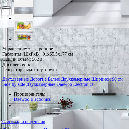
Управление: электронное
Габариты (ШxГxВ): 91x65.5x177 см
Общий объем: 562 л
Дисплей: есть
Генератор льда: отсутствует
Двухдверные
Дорогие
Белые
Двухкамерные
Шириной 90 см
Side-by-side
Двухкамерные Daewoo Electronics
Производитель:
Daewoo Electronics
*Наличие уточняйте у менеджера
Оплата при получении