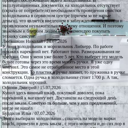
проведет обслуживание моего холодильника. В
эксплуатационных документах на холодильник отсутствует
(скрыта от потребителя) необходимость проведения очистки
холодильника в сервисном центре (причем за не малые
деньги), что является введением в заблуждение покупателя и
проявлением неуважительного к нему отношения. И поэтому
знакомым и близким людям я не рекомендую покупать
технику самсунг.
Любишкин Николай
/ 24.07.2026
У меня холодильник и морозильник Либхерр. По работе
никаких нареканий нет. Работают тихо. Размораживания не
требуют. Они у меня уже более 5 лет. Кто выберет эту модель
будьте готовы через это время менять ручки. Я уже одну
заменил. Это самое не отработанное место в этой
конструкции. То пластик в ручке лопнет, то пружинка в ручке
сломается. Одна ручка в холодильнике стоит 1700 р. А так,
холодильник хороший.
Осипов Дмитрий
/ 15.07.2026
Купил здесь винный шкаф, покупкой доволен, пока
нареканий к магазину нет. Доставили на следующий день
после заказа. Советую тк больше, чем у них предложений,
нигде не нашёл
Бурдасов Илья
/ 07.07.2026
Долго выбирали холодильник , сошлись на модели марки
hitachi, привезли в день заказа , с этого момента и до сих пор в