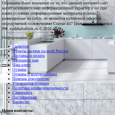
Обращаем Ваше внимание на то, что данный интернет-сайт
носит исключительно информационный характер и ни при
каких условиях информационные материалы и цены,
размещенные на сайте, не являются публичной офертой,
определяемой положениями Статьи 437 Гражданского кодекса
РФ. vashholodilnik.ru © 2016-2026
Информация:
Гарантия
Пункты выдачи по всей России
Доставка и оплата
Напишите нам
Наш адрес
Отзывы
Отзывы о холодильниках
Помощь покупателю
Утилизация техники
Политика конфиденциальности
Самовывоз
Поставщикам
Вакансии
Наши контакты: