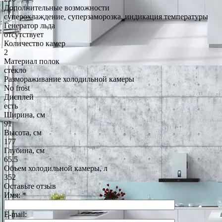
Дополнительные возможности
суперохлаждение, суперзаморозка, индикация температуры
Генератор льда
отсутствует
Количество камер
2
Материал полок
стекло
Размораживание холодильной камеры
No frost
Дисплей
есть
Ширина, см
91
Высота, см
177
Глубина, см
65.5
Объем холодильной камеры, л
352
Оставьте отзыв
Имя:
*
E-mail: