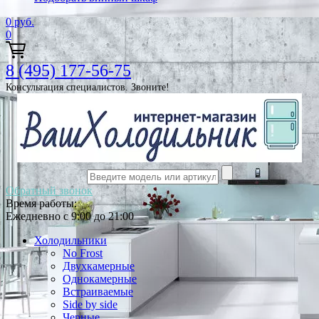
0
руб.
0
8 (495) 177-56-75
Консультация специалистов. Звоните!
Обратный звонок
Время работы:
Ежедневно с 9:00 до 21:00
Холодильники
No Frost
Двухкамерные
Однокамерные
Встраиваемые
Side by side
Черные