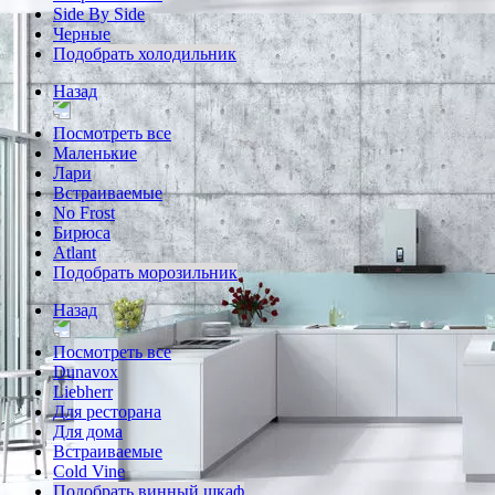
Side By Side
Черные
Подобрать холодильник
Назад
Посмотреть все
Маленькие
Лари
Встраиваемые
No Frost
Бирюса
Atlant
Подобрать морозильник
Назад
Посмотреть все
Dunavox
Liebherr
Для ресторана
Для дома
Встраиваемые
Cold Vine
Подобрать винный шкаф