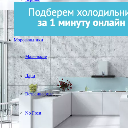
Морозильники
Маленькие
Лари
Встраиваемые
No Frost