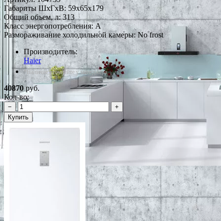
Габариты ШxГxВ: 59x65x179
Общий объем, л: 313
Класс энергопотребления: A
Размораживание холодильной камеры: No frost
Производитель:
Haier
*Наличие уточняйте у менеджера
40870
руб.
Кол-во:
−
+
Купить