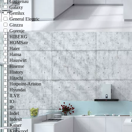
Gaggenau
Galaxy
Gemlux
General Electric
Ginzzu
Gorenje
HIBERG
HOMSair
Haier
Hansa
Hauswirt
Hisense
History
Hitachi
Hotpoint-Ariston
Hyundai
ILVE
IO
IP
Indel
Indesit
Kaiser
Kenwood