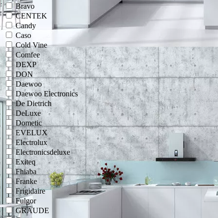
Bravo
CENTEK
Candy
Caso
Cold Vine
Comfee
DEXP
DON
Daewoo
Daewoo Electronics
De Dietrich
DeLuxe
Dometic
EVELUX
Electrolux
Electronicsdeluxe
Exiteq
Fhiaba
Franke
Frigidaire
Fulgor
GRAUDE