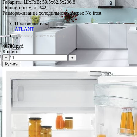
Габариты ШxГxВ: 59.5x62.5x206.8
Общий объем, л: 342
Размораживание холодильной камеры: No frost
Производитель:
ATLANT
*Наличие уточняйте у менеджера
40780
руб.
Кол-во:
−
+
Купить