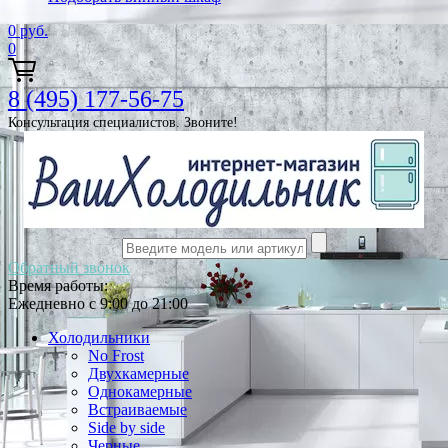
0
руб.
0
8 (495) 177-56-75
Консультация специалистов. Звоните!
Обратный звонок
Время работы:
Ежедневно с 9:00 до 21:00
Холодильники
No Frost
Двухкамерные
Однокамерные
Встраиваемые
Side by side
Черные