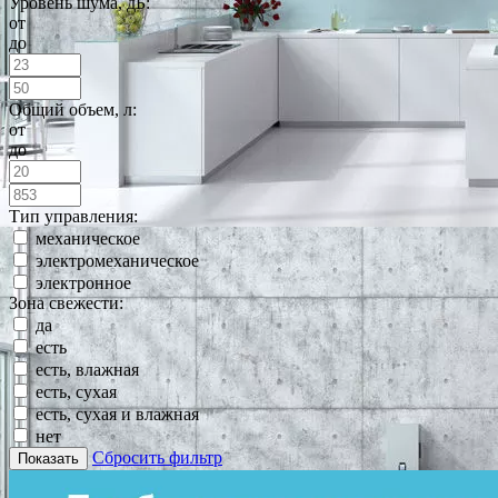
Уровень шума, дБ:
от
до
Общий объем, л:
от
до
Тип управления:
механическое
электромеханическое
электронное
Зона свежести:
да
есть
есть, влажная
есть, сухая
есть, сухая и влажная
нет
Сбросить фильтр
Показать