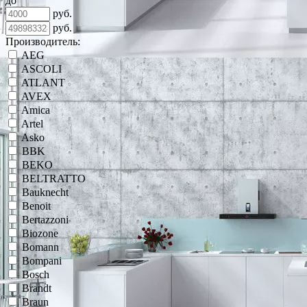
до
руб.
руб.
Производитель:
AEG
ASCOLI
ATLANT
AVEX
Amica
Artel
Asko
BBK
BEKO
BELTRATTO
Bauknecht
Benoit
Bertazzoni
Biozone
Bomann
Bompani
Bosch
Brandt
Braun