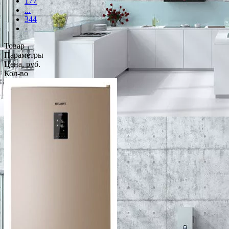
177
...
344
Товар
Параметры
Цена, руб.
Кол-во