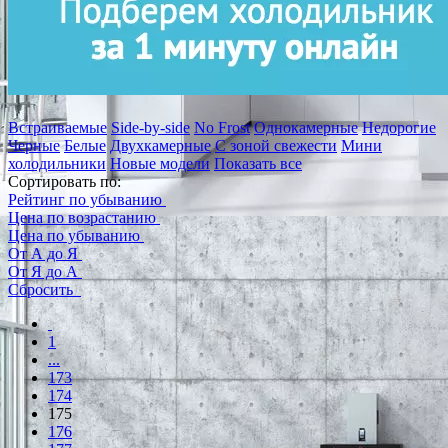
Встраиваемые
Side-by-side
No Frost
Однокамерные
Недорогие
Черные
Белые
Двухкамерные
С зоной свежести
Мини
холодильники
Новые модели
Показать все
Сортировать по:
Рейтинг по убыванию
Цена по возрастанию
Цена по убыванию
От А до Я
От Я до А
Сбросить
1
...
173
174
175
176