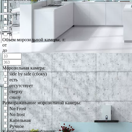
1
2
3
4
5
6
Объем морозильной камеры, л:
от
до
Морозильная камера:
side by side (сбоку)
есть
отсутствует
сверху
снизу
Размораживание морозильной камеры:
No Frost
No frost
Капельная
Ручное
Класс энергопотребления: