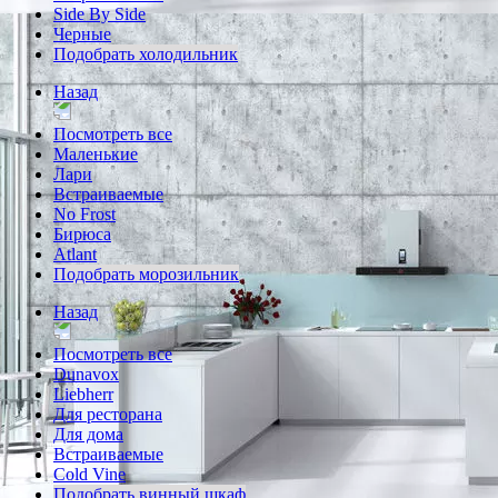
Side By Side
Черные
Подобрать холодильник
Назад
Посмотреть все
Маленькие
Лари
Встраиваемые
No Frost
Бирюса
Atlant
Подобрать морозильник
Назад
Посмотреть все
Dunavox
Liebherr
Для ресторана
Для дома
Встраиваемые
Cold Vine
Подобрать винный шкаф