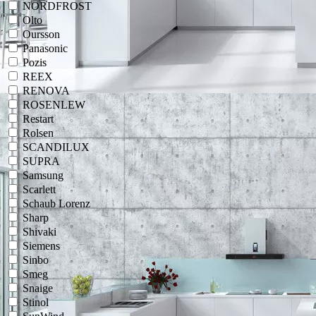
NORDFROST
Olto
Oursson
Panasonic
Pozis
REEX
RENOVA
ROSENLEW
Restart
Rolsen
SCANDILUX
SUPRA
Samsung
Scarlett
Schaub Lorenz
Sharp
Shivaki
Siemens
Sinbo
Smeg
Snaige
Stinol