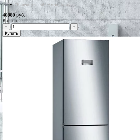
*Наличие уточняйте у менеджера
40880
руб.
Кол-во:
−
+
Купить