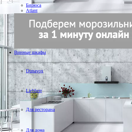
Бирюса
Atlant
Винные шкафы
Dunavox
Liebherr
Для ресторана
Для дома