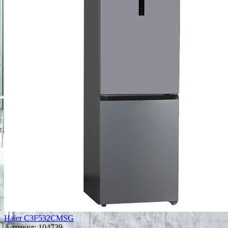
Haier C3F532CMSG
Артикул:
104739