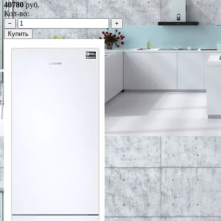
40780
руб.
Кол-во:
−
+
Купить