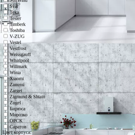
SunWind
Svar
Teka
Tesler
Timberk
Toshiba
V-ZUG
Vestel
Vestfrost
Weissgauff
Whirlpool
Willmark
Winia
Xiaomi
Zanussi
Zarget
Zigmund & Shtain
Zugel
Бирюса
Морозко
ОРСК
Саратов
Цвет корпуса: