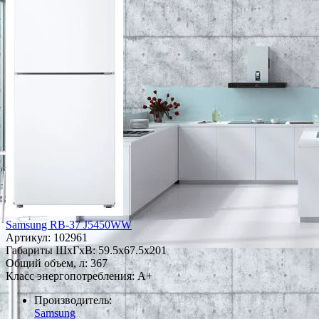
Samsung RB-37 J5450WW
Артикул:
102961
Габариты ШxГxВ: 59.5x67.5x201
Общий объем, л: 367
Класс энергопотребления: A+
Производитель:
Samsung