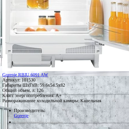
Gorenje RBIU 6091 AW
Артикул:
101530
Габариты ШxГxВ: 59.6x54.5x82
Общий объем, л: 126
Класс энергопотребления: A+
Размораживание холодильной камеры: Капельная
Производитель:
Gorenje
*Наличие уточняйте у менеджера