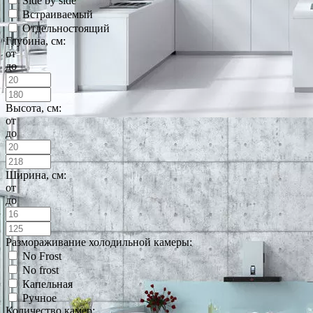
Side by side
Встраиваемый
Отдельностоящий
Глубина, см:
от
до
Высота, см:
от
до
Ширина, см:
от
до
Размораживание холодильной камеры:
No Frost
No frost
Капельная
Ручное
Количество камер: