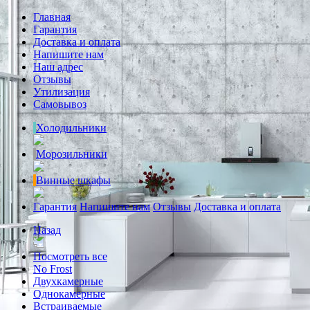
Главная
Гарантия
Доставка и оплата
Напишите нам
Наш адрес
Отзывы
Утилизация
Самовывоз
Холодильники
Морозильники
Винные шкафы
Гарантия
Напишите нам
Отзывы
Доставка и оплата
Назад
Посмотреть все
No Frost
Двухкамерные
Однокамерные
Встраиваемые