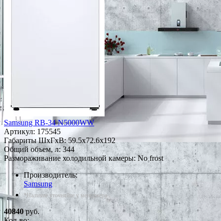
Samsung RB-34 N5000WW
Артикул:
175545
Габариты ШxГxВ: 59.5x72.6x192
Общий объем, л: 344
Размораживание холодильной камеры: No frost
Производитель:
Samsung
*Наличие уточняйте у менеджера
40840
руб.
Кол-во: