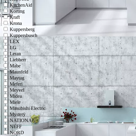
KitchenAid
Korting
Kraft
Krona
Kuppersberg
Kuppersbusch
LEX
LG
Leran
Liebherr
Mabe
Maunfeld
Maytag
Meferi
Meyvel
Midea
Miele
Mitsubishi Electric
Mystery
NATIONAL
NEFF
NORD