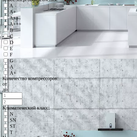
A
A+
A++
A+++
B
C
D
E
F
G
А
А+
Количество компрессоров:
от
до
Климатический класс:
N
SN
ST
T