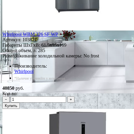
Whirlpool WBM 326 SF WP
Артикул:
103821
Габариты ШxГxВ: 61.5x55x169
Общий объем, л: 285
Размораживание холодильной камеры: No frost
Производитель:
Whirlpool
*Наличие уточняйте у менеджера
40850
руб.
Кол-во:
−
+
Купить