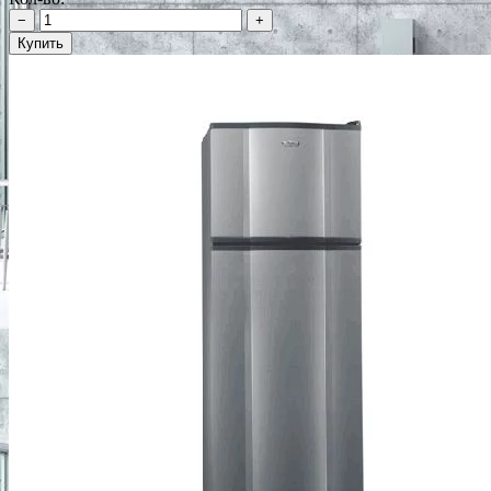
−
+
Купить