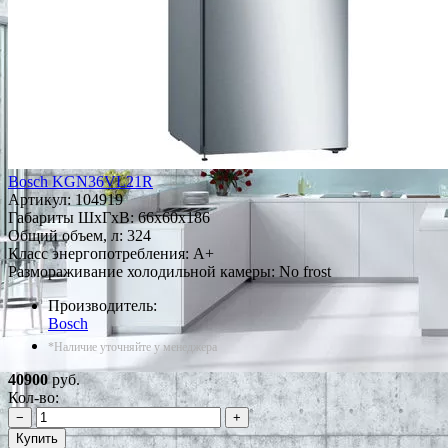
Bosch KGN36VL21R
Артикул:
104919
Габариты ШxГxВ: 66x60x186
Общий объем, л: 324
Класс энергопотребления: A+
Размораживание холодильной камеры: No frost
Производитель:
Bosch
*Наличие уточняйте у менеджера
40900
руб.
Кол-во:
−
+
Купить