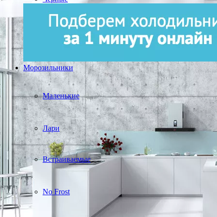
Морозильники
Маленькие
Лари
Встраиваемые
No Frost