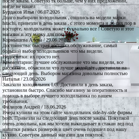
после заказа. Советую тк больше, чем у них предложений,
нигде не нашёл
Бурдасов Илья
/ 06.07.2026
Долго выбирали холодильник , сошлись на модели марки
hitachi, привезли в день заказа , с этого момента и до сих пор в
восторге, холодильник может буквально все ! Советую и этот
магазин и эту марку для покупки.
Кормышева Алена
/ 29.06.2026
Достоинства: быстрая доставка.обслуживание, самый
большой выбор холодильников что мы видели.
Недостатки: их просто нет.
Комментарии: лучшее обслуживание что мы видели, все
рассказали, объяснили что лучше подойдёт , доставили на
следующий день. Выбором магазина довольны полностью
Наталья
/ 23.06.2026
Заказали холодильник LG. Доставили в день заказа,
установили быстро. Спасибо магазину за оперативность и
помощь в выборе лучшего холодильника по нашем
требования.
Филипов Андрей
/ 18.06.2026
Вчера купили на этом сайте холодильник side-by-side фирмы
bosh. Привезли на следующий день после заказа. Покупкой
очень довольны, как мы хотели выкидывает в стакан лед под
напитки разных размеров и цвет очень подошел под нашу
кухню. Советуем данный магазин для покупок.