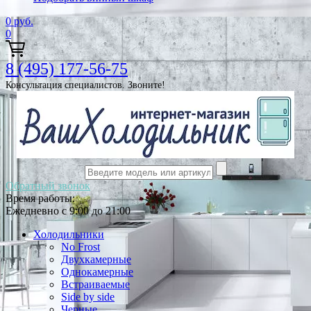
0
руб.
0
8 (495) 177-56-75
Консультация специалистов. Звоните!
Обратный звонок
Время работы:
Ежедневно с 9:00 до 21:00
Холодильники
No Frost
Двухкамерные
Однокамерные
Встраиваемые
Side by side
Черные