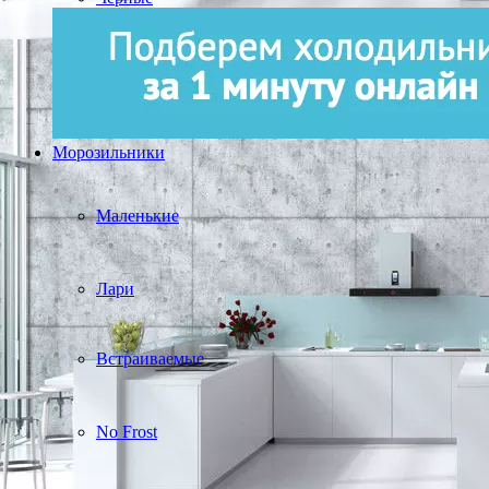
Морозильники
Маленькие
Лари
Встраиваемые
No Frost