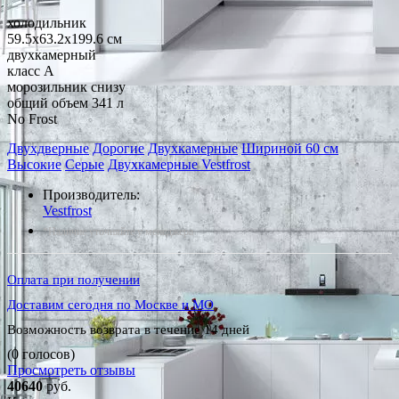
холодильник
59.5x63.2x199.6 см
двухкамерный
класс A
морозильник снизу
общий объем 341 л
No Frost
Двухдверные
Дорогие
Двухкамерные
Шириной 60 см
Высокие
Серые
Двухкамерные Vestfrost
Производитель:
Vestfrost
*Наличие уточняйте у менеджера
Оплата при получении
Доставим сегодня по Москве и МО
Возможность возврата в течение 14 дней
(0 голосов)
Просмотреть отзывы
40640
руб.