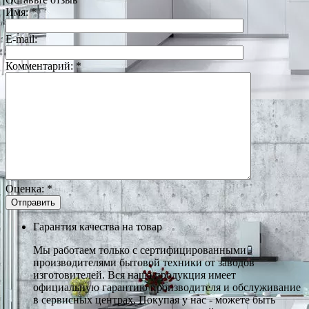
Имя:
*
E-mail:
Комментарий:
*
Оценка:
*
Гарантия качества на товар
Мы работаем только с сертифицированными
производителями бытовой техники от заводов
изготовителей. Вся наша продукция имеет
официальную гарантию производителя и обслуживание
в сервисных центрах. Покупая у нас - можете быть