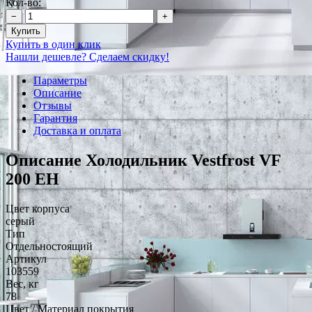
Кол-во:
−
+
Купить
Купить в один клик
Нашли дешевле? Сделаем скидку!
Параметры
Описание
Отзывы
Гарантия
Доставка и оплата
Описание Холодильник Vestfrost VF
200 EH
Цвет корпуса
серый
Тип
Отдельностоящий
Артикул
103559
Вес, кг
78
Цвет / Материал покрытия