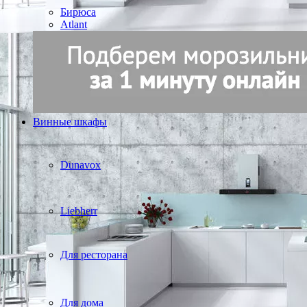
Бирюса
Atlant
Винные шкафы
Dunavox
Liebherr
Для ресторана
Для дома