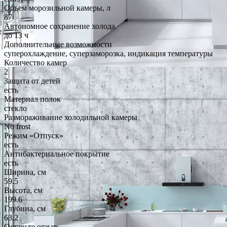
Объем морозильной камеры, л
87
Автономное сохранение холода
до 13 ч
Дополнительные возможности
суперохлаждение, суперзаморозка, индикация температуры
Количество камер
2
Защита от детей
есть
Материал полок
стекло
Размораживание холодильной камеры
No frost
Режим «Отпуск»
есть
Антибактериальное покрытие
есть
Ширина, см
59.5
Высота, см
199.6
Глубина, см
63.2
Оставьте отзыв