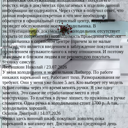
техническое обслуживание холодильника - по сути его
очистку, ведь в документах прилагаемых к изделию данной
информации не содержится. Через сутки я получил ответ, что
данная информация секретная и что мне необходимо
обратится в официальный сервисный центр, который
проведет обслуживание моего холодильника. В
эксплуатационных документах на холодильник отсутствует
(скрыта от потребителя) необходимость проведения очистки
холодильника в сервисном центре (причем за не малые
деньги), что является введением в заблуждение покупателя и
проявлением неуважительного к нему отношения. И поэтому
знакомым и близким людям я не рекомендую покупать
технику самсунг.
Любишкин Николай
/ 23.07.2026
У меня холодильник и морозильник Либхерр. По работе
никаких нареканий нет. Работают тихо. Размораживания не
требуют. Они у меня уже более 5 лет. Кто выберет эту модель
будьте готовы через это время менять ручки. Я уже одну
заменил. Это самое не отработанное место в этой
конструкции. То пластик в ручке лопнет, то пружинка в ручке
сломается. Одна ручка в холодильнике стоит 1700 р. А так,
холодильник хороший.
Осипов Дмитрий
/ 14.07.2026
Купил здесь винный шкаф, покупкой доволен, пока
нареканий к магазину нет. Доставили на следующий день