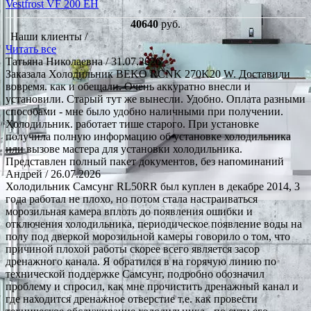
Vestfrost VF 200 EH
40640
руб.
Наши клиенты /
Читать все
Татьяна Николаевна
/ 31.07.2026
Заказала Холодильник BEKO RCNK 270K20 W. Доставили
вовремя. как и обещали. Очень аккуратно внесли и
установили. Старый тут же вынесли. Удобно. Оплата разными
способами - мне было удобно наличными при получении.
Холодильник. работает тише старого. При установке
получила полную информацию об установке холодильника
или вызове мастера для установки холодильника.
Представлен полный пакет документов, без напоминаний
Андрей
/ 26.07.2026
Холодильник Самсунг RL50RR был куплен в декабре 2014, 3
года работал не плохо, но потом стала настраиваться
морозильная камера вплоть до появления ошибки и
отключения холодильника, периодическое появление воды на
полу под дверкой морозильной камеры говорило о том, что
причиной плохой работы скорее всего является засор
дренажного канала. Я обратился в на горячую линию по
технической поддержке Самсунг, подробно обозначил
проблему и спросил, как мне прочистить дренажный канал и
где находится дренажное отверстие т.е. как провести