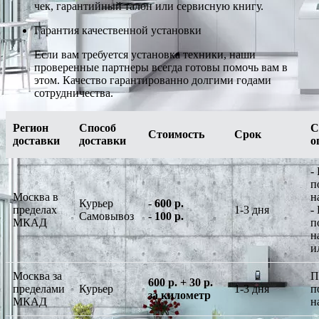
чек, гарантийный талон или сервисную книгу.
Гарантия качественной установки
Если вам требуется установка техники, наши
проверенные партнеры всегда готовы помочь вам в
этом. Качество гарантированно долгими годами
сотрудничества.
Регион
Способ
С
Стоимость
Срок
доставки
доставки
о
-
п
Москва в
н
Курьер
-
600 р.
пределах
1-3 дня
-
Самовывоз
-
100 р.
МКАД
п
н
и
Москва за
П
600 р. + 30 р.
пределами
Курьер
1-3 дня
п
за километр
МКАД
н