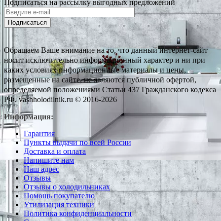
Подписаться на рассылку выгодных предложений
Подписаться
Обращаем Ваше внимание на то, что данный интернет-сайт
носит исключительно информационный характер и ни при
каких условиях информационные материалы и цены,
размещенные на сайте, не являются публичной офертой,
определяемой положениями Статьи 437 Гражданского кодекса
РФ. vashholodilnik.ru © 2016-2026
Информация:
Гарантия
Пункты выдачи по всей России
Доставка и оплата
Напишите нам
Наш адрес
Отзывы
Отзывы о холодильниках
Помощь покупателю
Утилизация техники
Политика конфиденциальности