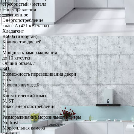
серебристый / металл
Тип управления
электронное
Энергопотребление
класс A (421 кВтч/год)
Хладагент
R600a (изобутан)
Количество дверей
2
Мощность замораживания
до 10 кг/cутки
Общий объем, л
341
Возможность перевешивания двери
есть
Уровень шума, дБ
46
Климатический класс
N, ST
Класс энергопотребления
A
Размораживание морозильной камеры
No frost
Морозильная камера
снизу