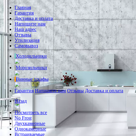
Главная
Гарантия
Доставка и оплата
Напишите нам
Наш адрес
Отзывы
Утилизация
Самовывоз
Холодильники
Морозильники
Винные шкафы
Гарантия
Напишите нам
Отзывы
Доставка и оплата
Назад
Посмотреть все
No Frost
Двухкамерные
Однокамерные
Встраиваемые