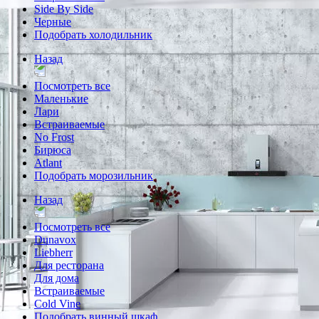
Side By Side
Черные
Подобрать холодильник
Назад
Посмотреть все
Маленькие
Лари
Встраиваемые
No Frost
Бирюса
Atlant
Подобрать морозильник
Назад
Посмотреть все
Dunavox
Liebherr
Для ресторана
Для дома
Встраиваемые
Cold Vine
Подобрать винный шкаф