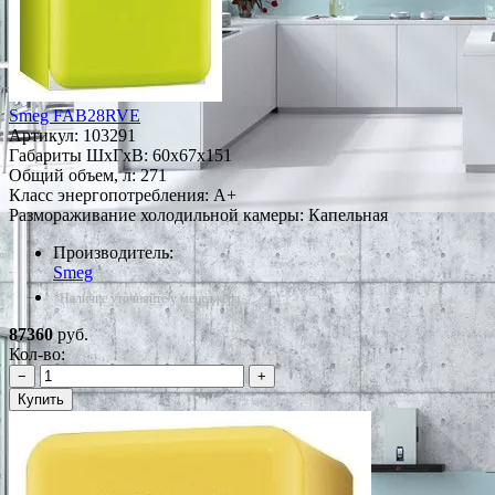
Smeg FAB28RVE
Артикул:
103291
Габариты ШxГxВ: 60x67x151
Общий объем, л: 271
Класс энергопотребления: A+
Размораживание холодильной камеры: Капельная
Производитель:
Smeg
*Наличие уточняйте у менеджера
87360
руб.
Кол-во:
−
+
Купить