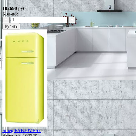
102690
руб.
Кол-во:
−
+
Купить
Smeg FAB30VES7
Артикул:
103330