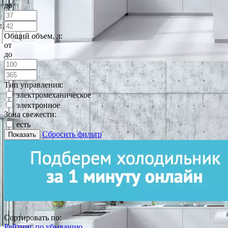
до
Общий объем, л:
от
до
Тип управления:
электромеханическое
электронное
Зона свежести:
есть
Сбросить фильтр
Показать
Сортировать по:
Рейтинг по убыванию