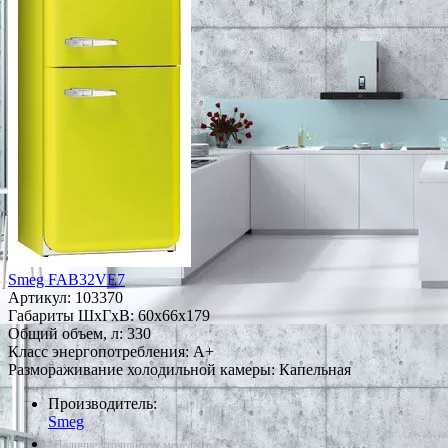
Smeg FAB32VE7
Артикул:
103370
Габариты ШxГxВ: 60x66x179
Общий объем, л: 330
Класс энергопотребления: A+
Размораживание холодильной камеры: Капельная
Производитель:
Smeg
*Наличие уточняйте у менеджера