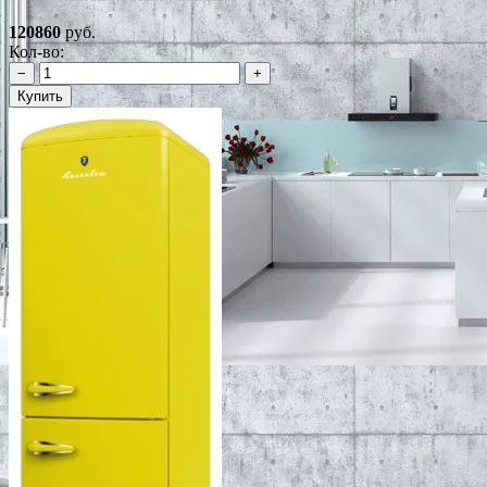
120860
руб.
Кол-во:
−
+
Купить