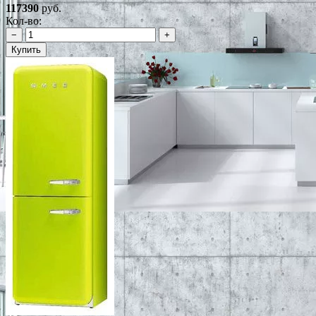
117390
руб.
Кол-во:
−
+
Купить