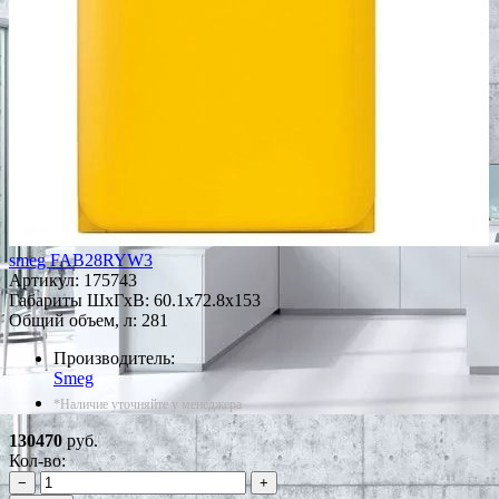
smeg FAB28RYW3
Артикул:
175743
Габариты ШxГxВ: 60.1x72.8x153
Общий объем, л: 281
Производитель:
Smeg
*Наличие уточняйте у менеджера
130470
руб.
Кол-во:
−
+