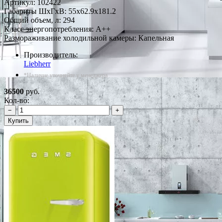
Артикул:
102422
Габариты ШxГxВ: 55x62.9x181.2
Общий объем, л: 294
Класс энергопотребления: A++
Размораживание холодильной камеры: Капельная
Производитель:
Liebherr
*Наличие уточняйте у менеджера
36500
руб.
Кол-во:
−
+
Купить