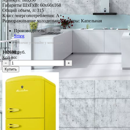
Габариты ШxГxВ: 60x66x168
Общий объем, л: 315
Класс энергопотребления: A+
Размораживание холодильной камеры: Капельная
Производитель:
Smeg
*Наличие уточняйте у менеджера
102690
руб.
Кол-во:
−
+
Купить