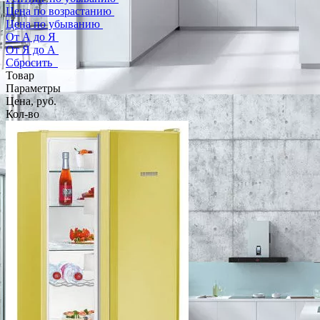
Цена по возрастанию
Цена по убыванию
От А до Я
От Я до А
Сбросить
Товар
Параметры
Цена, руб.
Кол-во