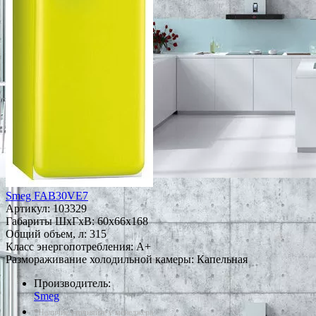
Smeg FAB30VE7
Артикул:
103329
Габариты ШxГxВ: 60x66x168
Общий объем, л: 315
Класс энергопотребления: A+
Размораживание холодильной камеры: Капельная
Производитель:
Smeg
*Наличие уточняйте у менеджера