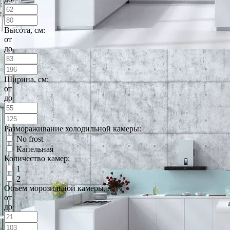
Высота, см:
от
до
Ширина, см:
от
до
Размораживание холодильной камеры:
No frost
Капельная
Количество камер:
1
2
Объем морозильной камеры, л:
от
до