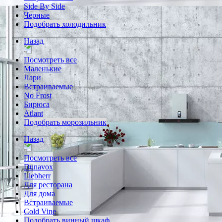
Side By Side
Черные
Подобрать холодильник
Назад
Посмотреть все
Маленькие
Лари
Встраиваемые
No Frost
Бирюса
Atlant
Подобрать морозильник
Назад
Посмотреть все
Dunavox
Liebherr
Для ресторана
Для дома
Встраиваемые
Cold Vine
Подобрать винный шкаф