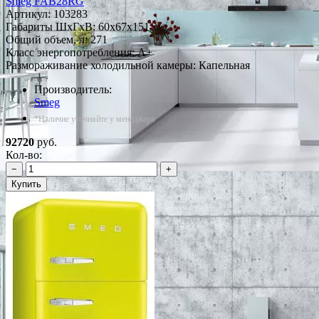
Smeg FAB28RG
Артикул:
103283
Габариты ШxГxВ: 60x67x151
Общий объем, л: 271
Класс энергопотребления: A+
Размораживание холодильной камеры: Капельная
Производитель:
Smeg
*Наличие уточняйте у менеджера
92720
руб.
Кол-во:
−
+
Купить