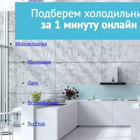
Морозильники
Маленькие
Лари
Встраиваемые
No Frost