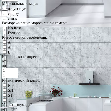
Морозильная камера:
отсутствует
сверху
снизу
Размораживание морозильной камеры:
No frost
Ручное
Класс энергопотребления:
A+
A++
B
Количество компрессоров:
от
до
Климатический класс:
N
SN
ST
T
Уровень шума, дБ:
от