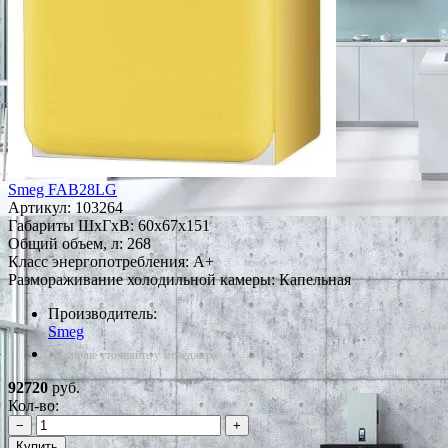
Smeg FAB28LG
Артикул:
103264
Габариты ШxГxВ: 60x67x151
Общий объем, л: 268
Класс энергопотребления: A+
Размораживание холодильной камеры: Капельная
Производитель:
Smeg
*Наличие уточняйте у менеджера
92720
руб.
Кол-во:
−
+
Купить