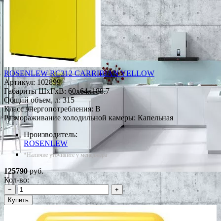
ROSENLEW RC312 CARRIBIAN YELLOW
Артикул:
102899
Габариты ШxГxВ: 60x64x188.7
Общий объем, л: 315
Класс энергопотребления: B
Размораживание холодильной камеры: Капельная
Производитель:
ROSENLEW
*Наличие уточняйте у менеджера
125790
руб.
Кол-во:
−
+
Купить