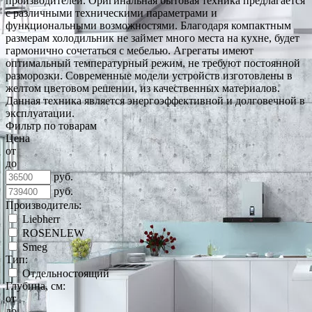
производителей. Оригинальная бытовая техника предлагается
с различными техническими параметрами и
функциональными возможностями. Благодаря компактным
размерам холодильник не займет много места на кухне, будет
гармонично сочетаться с мебелью. Агрегаты имеют
оптимальный температурный режим, не требуют постоянной
разморозки. Современные модели устройств изготовлены в
желтом цветовом решении, из качественных материалов.
Данная техника является энергоэффективной и долговечной в
эксплуатации.
Фильтр по товарам
Цена
от
до
руб.
руб.
Производитель:
Liebherr
ROSENLEW
Smeg
Тип:
Отдельностоящий
Глубина, см:
от
до