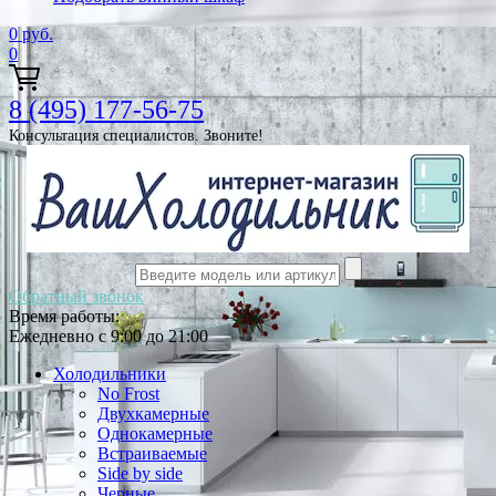
0
руб.
0
8 (495) 177-56-75
Консультация специалистов. Звоните!
Обратный звонок
Время работы:
Ежедневно с 9:00 до 21:00
Холодильники
No Frost
Двухкамерные
Однокамерные
Встраиваемые
Side by side
Черные