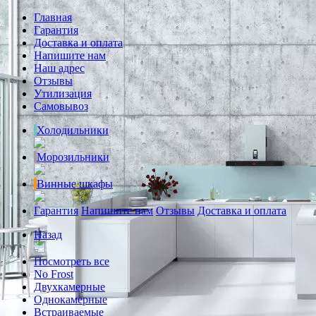
Главная
Гарантия
Доставка и оплата
Напишите нам
Наш адрес
Отзывы
Утилизация
Самовывоз
Холодильники
Морозильники
Винные шкафы
Гарантия
Напишите нам
Отзывы
Доставка и оплата
Назад
Посмотреть все
No Frost
Двухкамерные
Однокамерные
Встраиваемые