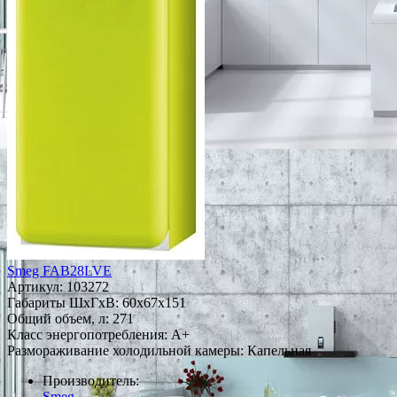
Smeg FAB28LVE
Артикул:
103272
Габариты ШxГxВ: 60x67x151
Общий объем, л: 271
Класс энергопотребления: A+
Размораживание холодильной камеры: Капельная
Производитель:
Smeg