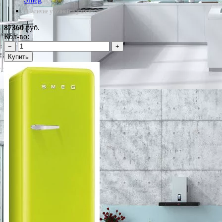
*Наличие уточняйте у менеджера
87360
руб.
Кол-во:
−
+
Купить