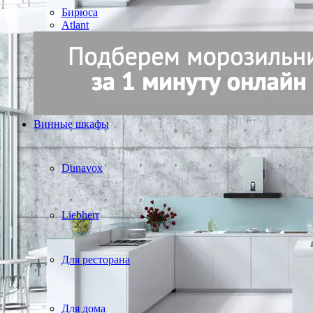
Бирюса
Atlant
Винные шкафы
Dunavox
Liebherr
Для ресторана
Для дома