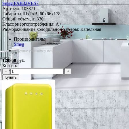
Smeg FAB32VES7
Артикул:
103371
Габариты ШxГxВ: 60x66x178
Общий объем, л: 330
Класс энергопотребления: A+
Размораживание холодильной камеры: Капельная
Производитель:
Smeg
*Наличие уточняйте у менеджера
120860
руб.
Кол-во:
−
+
Купить