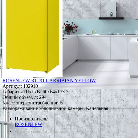
ROSENLEW RT291 CARRIBIAN YELLOW
Артикул:
102910
Габариты ШxГxВ: 60x64x173.7
Общий объем, л: 294
Класс энергопотребления: B
Размораживание холодильной камеры: Капельная
Производитель:
ROSENLEW
*Наличие уточняйте у менеджера