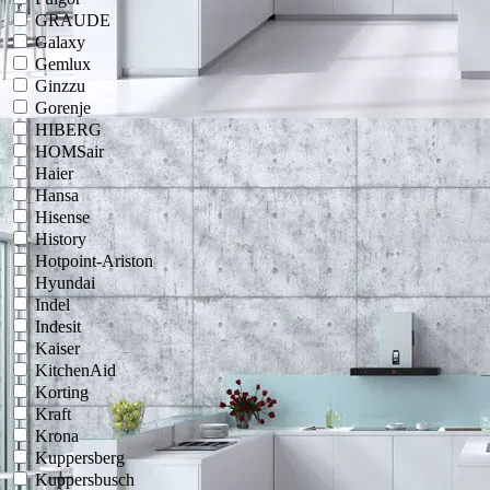
GRAUDE
Galaxy
Gemlux
Ginzzu
Gorenje
HIBERG
HOMSair
Haier
Hansa
Hisense
History
Hotpoint-Ariston
Hyundai
Indel
Indesit
Kaiser
KitchenAid
Korting
Kraft
Krona
Kuppersberg
Kuppersbusch