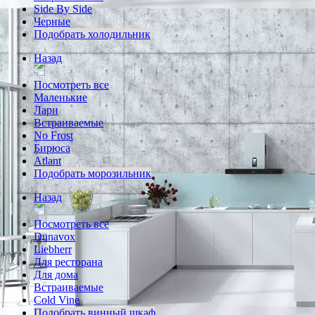
Side By Side
Черные
Подобрать холодильник
Назад
Посмотреть все
Маленькие
Лари
Встраиваемые
No Frost
Бирюса
Atlant
Подобрать морозильник
Назад
Посмотреть все
Dunavox
Liebherr
Для ресторана
Для дома
Встраиваемые
Cold Vine
Подобрать винный шкаф