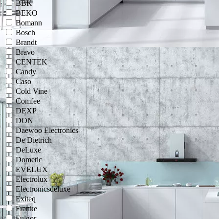
BBK
BEKO
Bomann
Bosch
Brandt
Bravo
CENTEK
Candy
Caso
Cold Vine
Comfee
DEXP
DON
Daewoo Electronics
De Dietrich
DeLuxe
Dometic
EVELUX
Electrolux
Electronicsdeluxe
Exiteq
Franke
Fulgor