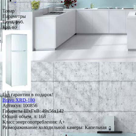
Товар
Параметры
Цена, руб.
Кол-во
Год гарантии в подарок!
Bravo XRD-180
Артикул:
100856
Габариты ШxГxВ: 49x56x142
Общий объем, л: 168
Класс энергопотребления: A+
Размораживание холодильной камеры: Капельная