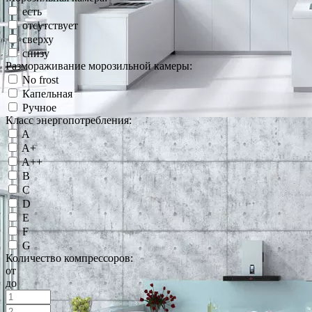
есть
отсутствует
сверху
снизу
Размораживание морозильной камеры:
No frost
Капельная
Ручное
Класс энергопотребления:
A
A+
A++
B
C
D
E
F
G
Количество компрессоров:
от
до