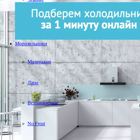
Морозильники
Маленькие
Лари
Встраиваемые
No Frost