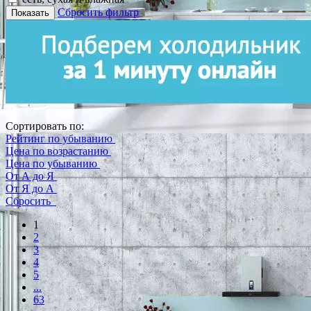
Сбросить фильтр
Показать
Сортировать по:
Рейтинг по убыванию
Цена по возрастанию
Цена по убыванию
От А до Я
От Я до А
Сбросить
1
2
3
4
5
...
63