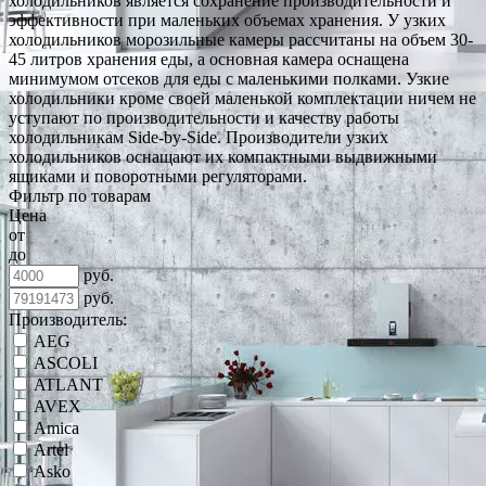
холодильников является сохранение производительности и
эффективности при маленьких объемах хранения. У узких
холодильников морозильные камеры рассчитаны на объем 30-
45 литров хранения еды, а основная камера оснащена
минимумом отсеков для еды с маленькими полками. Узкие
холодильники кроме своей маленькой комплектации ничем не
уступают по производительности и качеству работы
холодильникам Side-by-Side. Производители узких
холодильников оснащают их компактными выдвижными
ящиками и поворотными регуляторами.
Фильтр по товарам
Цена
от
до
руб.
руб.
Производитель:
AEG
ASCOLI
ATLANT
AVEX
Amica
Artel
Asko