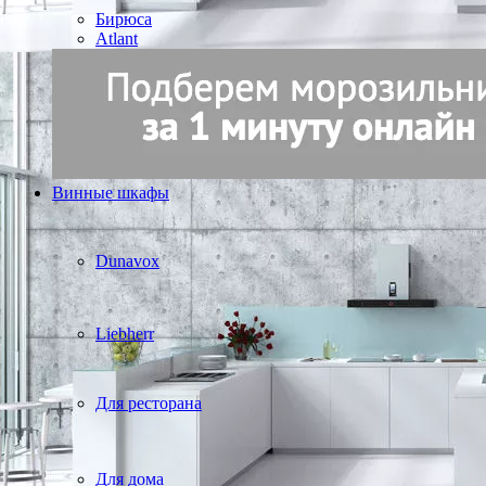
Бирюса
Atlant
Винные шкафы
Dunavox
Liebherr
Для ресторана
Для дома