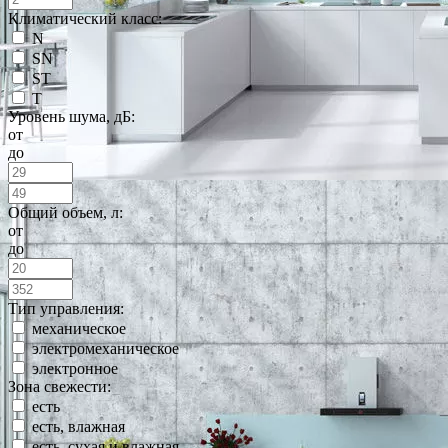
Климатический класс:
N
SN
ST
T
Уровень шума, дБ:
от
до
Общий объем, л:
от
до
Тип управления:
механическое
электромеханическое
электронное
Зона свежести:
есть
есть, влажная
есть, сухая и влажная