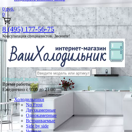
0
руб.
0
8 (495) 177-56-75
Консультация специалистов. Звоните!
Обратный звонок
Время работы:
Ежедневно с 9:00 до 21:00
Холодильники
No Frost
Двухкамерные
Однокамерные
Встраиваемые
Side by side
Черные