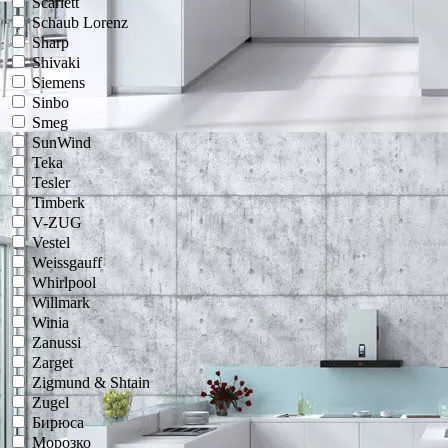
Scarlett
Schaub Lorenz
Sharp
Shivaki
Siemens
Sinbo
Smeg
SunWind
Teka
Tesler
Timberk
V-ZUG
Vestel
Weissgauff
Whirlpool
Willmark
Winia
Zanussi
Zarget
Zigmund & Shtain
Zugel
Бирюса
Морозко