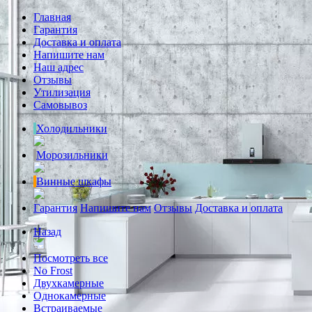
Главная
Гарантия
Доставка и оплата
Напишите нам
Наш адрес
Отзывы
Утилизация
Самовывоз
Холодильники
Морозильники
Винные шкафы
Гарантия
Напишите нам
Отзывы
Доставка и оплата
Назад
Посмотреть все
No Frost
Двухкамерные
Однокамерные
Встраиваемые