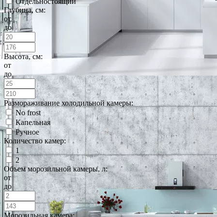
Отдельностоящий
Глубина, см:
от
до
Высота, см:
от
до
Размораживание холодильной камеры:
No frost
Капельная
Ручное
Количество камер:
1
2
Объем морозильной камеры, л:
от
до
Морозильная камера: