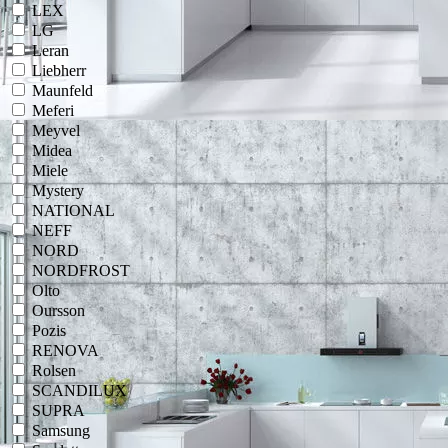
LEX
LG
Leran
Liebherr
Maunfeld
Meferi
Meyvel
Midea
Miele
Mystery
NATIONAL
NEFF
NORD
NORDFROST
Olto
Oursson
Pozis
RENOVA
Rolsen
SCANDILUX
SUPRA
Samsung