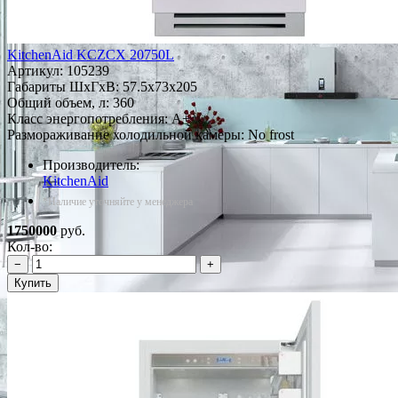
KitchenAid KCZCX 20750L
Артикул:
105239
Габариты ШxГxВ: 57.5x73x205
Общий объем, л: 360
Класс энергопотребления: A+
Размораживание холодильной камеры: No frost
Производитель:
KitchenAid
*Наличие уточняйте у менеджера
1750000
руб.
Кол-во:
−
+
Купить