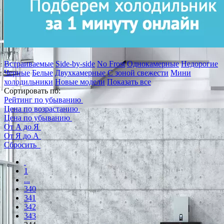
Встраиваемые
Side-by-side
No Frost
Однокамерные
Недорогие
Черные
Белые
Двухкамерные
С зоной свежести
Мини
холодильники
Новые модели
Показать все
Сортировать по:
Рейтинг по убыванию
Цена по возрастанию
Цена по убыванию
От А до Я
От Я до А
Сбросить
1
...
340
341
342
343