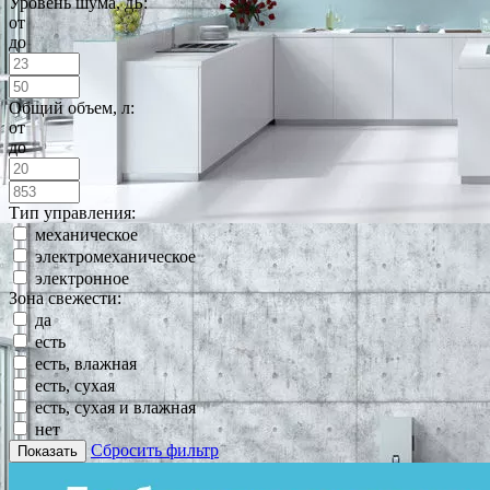
Уровень шума, дБ:
от
до
Общий объем, л:
от
до
Тип управления:
механическое
электромеханическое
электронное
Зона свежести:
да
есть
есть, влажная
есть, сухая
есть, сухая и влажная
нет
Сбросить фильтр
Показать