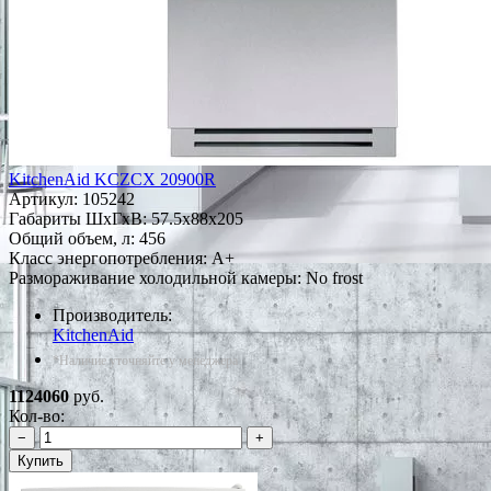
KitchenAid KCZCX 20900R
Артикул:
105242
Габариты ШxГxВ: 57.5x88x205
Общий объем, л: 456
Класс энергопотребления: A+
Размораживание холодильной камеры: No frost
Производитель:
KitchenAid
*Наличие уточняйте у менеджера
1124060
руб.
Кол-во:
−
+
Купить