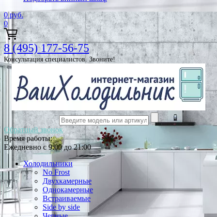
0
руб.
0
8 (495) 177-56-75
Консультация специалистов. Звоните!
Обратный звонок
Время работы:
Ежедневно с 9:00 до 21:00
Холодильники
No Frost
Двухкамерные
Однокамерные
Встраиваемые
Side by side
Черные