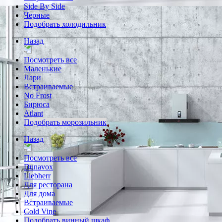
Side By Side
Черные
Подобрать холодильник
Назад
Посмотреть все
Маленькие
Лари
Встраиваемые
No Frost
Бирюса
Atlant
Подобрать морозильник
Назад
Посмотреть все
Dunavox
Liebherr
Для ресторана
Для дома
Встраиваемые
Cold Vine
Подобрать винный шкаф