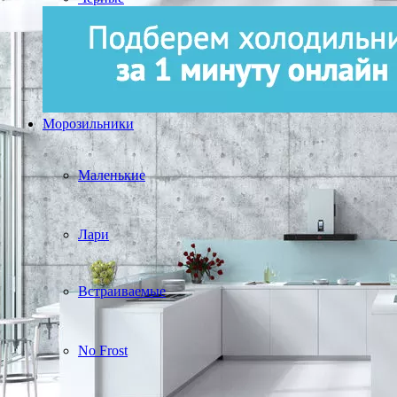
Морозильники
Маленькие
Лари
Встраиваемые
No Frost