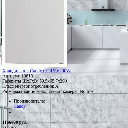
Холодильник Candy CCRN 6200W
Артикул:
108181
Габариты ШxГxВ: 59.5x65.7x200
Класс энергопотребления: A
Размораживание холодильной камеры: No frost
Производитель:
Candy
*Наличие уточняйте у менеджера
1166400
руб.
Кол-во: