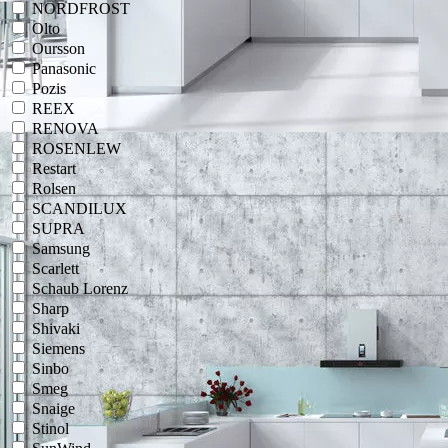
NORDFROST
Olto
Oursson
Panasonic
Pozis
REEX
RENOVA
ROSENLEW
Restart
Rolsen
SCANDILUX
SUPRA
Samsung
Scarlett
Schaub Lorenz
Sharp
Shivaki
Siemens
Sinbo
Smeg
Snaige
Stinol