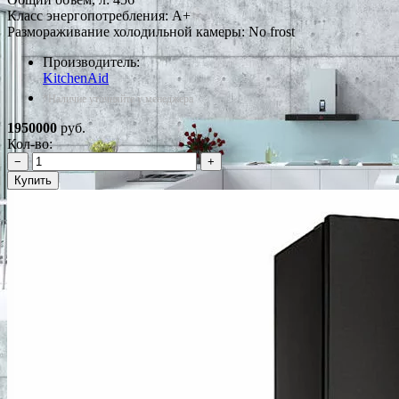
Класс энергопотребления: A+
Размораживание холодильной камеры: No frost
Производитель:
KitchenAid
*Наличие уточняйте у менеджера
1950000
руб.
Кол-во:
−
+
Купить