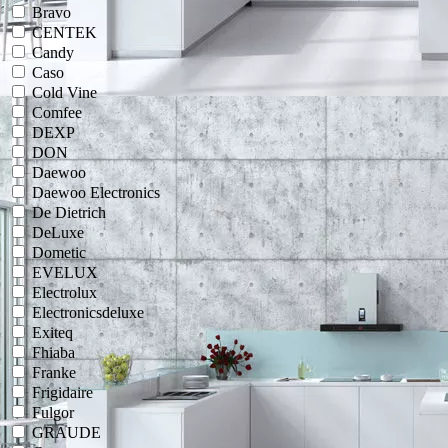
Bravo
CENTEK
Candy
Caso
Cold Vine
Comfee
DEXP
DON
Daewoo
Daewoo Electronics
De Dietrich
DeLuxe
Dometic
EVELUX
Electrolux
Electronicsdeluxe
Exiteq
Fhiaba
Franke
Frigidaire
Fulgor
GRAUDE