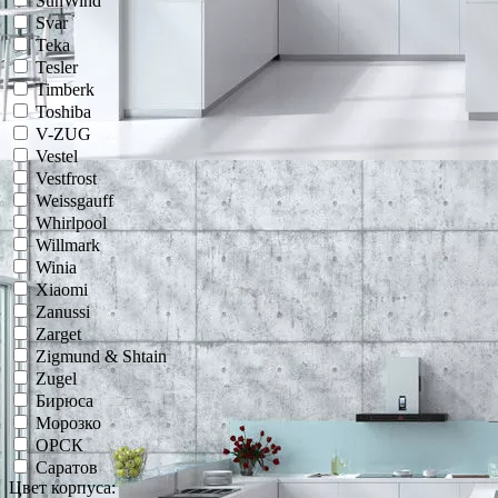
SunWind
Svar
Teka
Tesler
Timberk
Toshiba
V-ZUG
Vestel
Vestfrost
Weissgauff
Whirlpool
Willmark
Winia
Xiaomi
Zanussi
Zarget
Zigmund & Shtain
Zugel
Бирюса
Морозко
ОРСК
Саратов
Цвет корпуса: