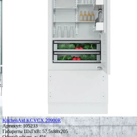
KitchenAid KCVCX 20900R
Артикул:
105233
Габариты ШxГxВ: 57.5x88x205
Общий объем, л: 456