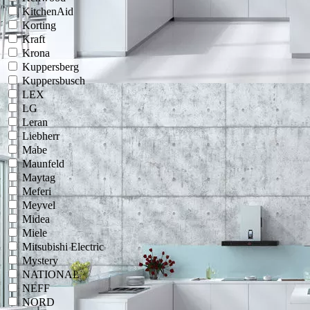
KitchenAid
Korting
Kraft
Krona
Kuppersberg
Kuppersbusch
LEX
LG
Leran
Liebherr
Mabe
Maunfeld
Maytag
Meferi
Meyvel
Midea
Miele
Mitsubishi Electric
Mystery
NATIONAL
NEFF
NORD