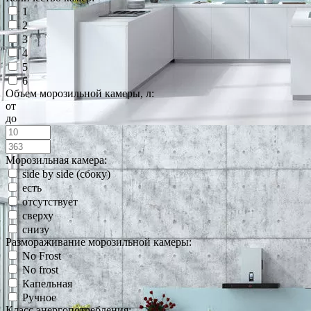
1
2
3
4
5
6
Объем морозильной камеры, л:
от
до
Морозильная камера:
side by side (сбоку)
есть
отсутствует
сверху
снизу
Размораживание морозильной камеры:
No Frost
No frost
Капельная
Ручное
Класс энергопотребления: