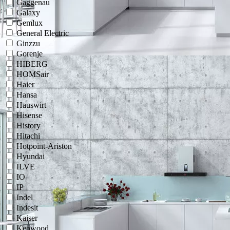
Gaggenau
Galaxy
Gemlux
General Electric
Ginzzu
Gorenje
HIBERG
HOMSair
Haier
Hansa
Hauswirt
Hisense
History
Hitachi
Hotpoint-Ariston
Hyundai
ILVE
IO
IP
Indel
Indesit
Kaiser
Kenwood