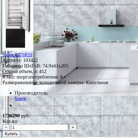
Smeg RI76RSI
Артикул:
103422
Габариты ШxГxВ: 74.9x61x205
Общий объем, л: 412
Класс энергопотребления: A+
Размораживание холодильной камеры: Капельная
Производитель:
Smeg
*Наличие уточняйте у менеджера
1738290
руб.
Кол-во:
−
+
Купить