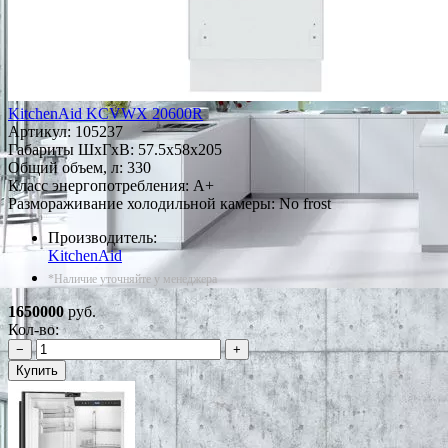
KitchenAid KCVWX 20600R
Артикул:
105237
Габариты ШxГxВ: 57.5x58x205
Общий объем, л: 330
Класс энергопотребления: A+
Размораживание холодильной камеры: No frost
Производитель:
KitchenAid
*Наличие уточняйте у менеджера
1650000
руб.
Кол-во:
−
+
Купить