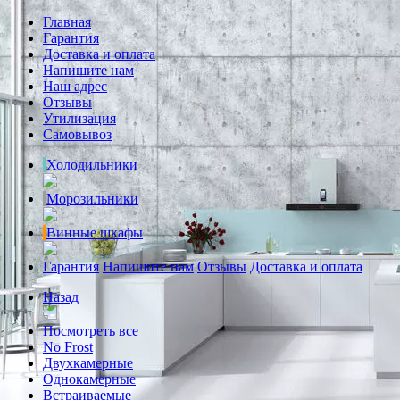
Главная
Гарантия
Доставка и оплата
Напишите нам
Наш адрес
Отзывы
Утилизация
Самовывоз
Холодильники
Морозильники
Винные шкафы
Гарантия
Напишите нам
Отзывы
Доставка и оплата
Назад
Посмотреть все
No Frost
Двухкамерные
Однокамерные
Встраиваемые