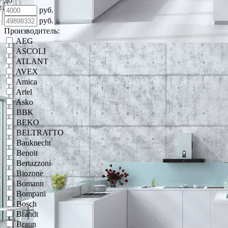
до
руб.
руб.
Производитель:
AEG
ASCOLI
ATLANT
AVEX
Amica
Artel
Asko
BBK
BEKO
BELTRATTO
Bauknecht
Benoit
Bertazzoni
Biozone
Bomann
Bompani
Bosch
Brandt
Braun