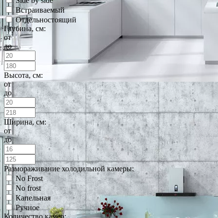
Side by side
Встраиваемый
Отдельностоящий
Глубина, см:
от
до
Высота, см:
от
до
Ширина, см:
от
до
Размораживание холодильной камеры:
No Frost
No frost
Капельная
Ручное
Количество камер: