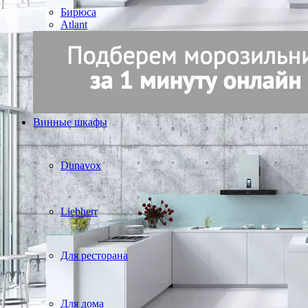
Бирюса
Atlant
Винные шкафы
Dunavox
Liebherr
Для ресторана
Для дома