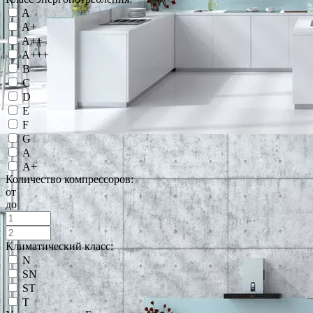
A
A+
A++
A+++
B
C
D
E
F
G
А
А+
Количество компрессоров:
от
до
Климатический класс:
N
SN
ST
T