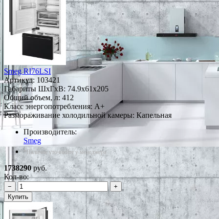
Smeg RI76LSI
Артикул:
103421
Габариты ШxГxВ: 74.9x61x205
Общий объем, л: 412
Класс энергопотребления: A+
Размораживание холодильной камеры: Капельная
Производитель:
Smeg
*Наличие уточняйте у менеджера
1738290
руб.
Кол-во:
−
+
Купить