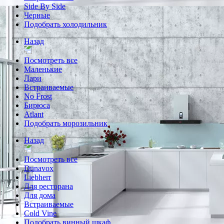
Side By Side
Черные
Подобрать холодильник
Назад
Посмотреть все
Маленькие
Лари
Встраиваемые
No Frost
Бирюса
Atlant
Подобрать морозильник
Назад
Посмотреть все
Dunavox
Liebherr
Для ресторана
Для дома
Встраиваемые
Cold Vine
Подобрать винный шкаф