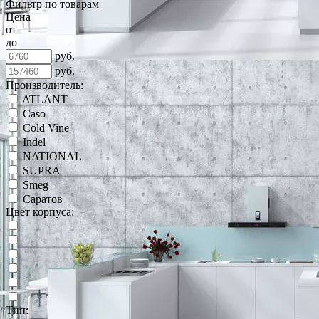
Фильтр по товарам
Цена
от
до
руб.
руб.
Производитель:
ATLANT
Caso
Cold Vine
Indel
NATIONAL
SUPRA
Smeg
Саратов
Цвет корпуса:
Тип: