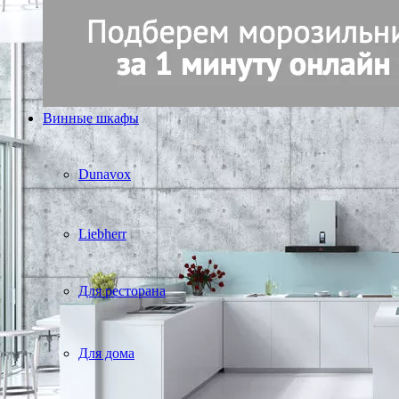
Винные шкафы
Dunavox
Liebherr
Для ресторана
Для дома