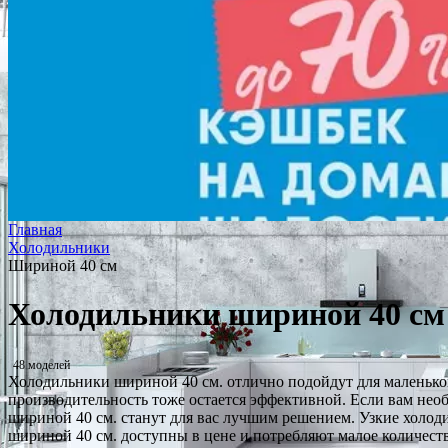
Главная
Холодильники
Шириной 40 см
Холодильники шириной 40 см
48 моделей
Холодильники шириной 40 см. отлично подойдут для маленько
производительность тоже остается эффективной. Если вам нео
шириной 40 см. станут для вас лучшим решением. Узкие холод
шириной 40 см. доступны в цене и потребляют малое количест