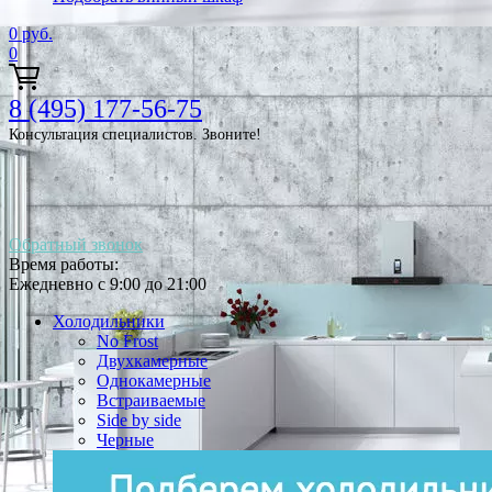
0
руб.
0
8 (495) 177-56-75
Консультация специалистов. Звоните!
Обратный звонок
Время работы:
Ежедневно с 9:00 до 21:00
Холодильники
No Frost
Двухкамерные
Однокамерные
Встраиваемые
Side by side
Черные