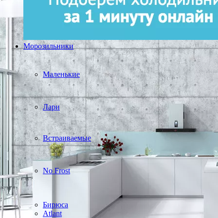
Морозильники
Маленькие
Лари
Встраиваемые
No Frost
Бирюса
Atlant