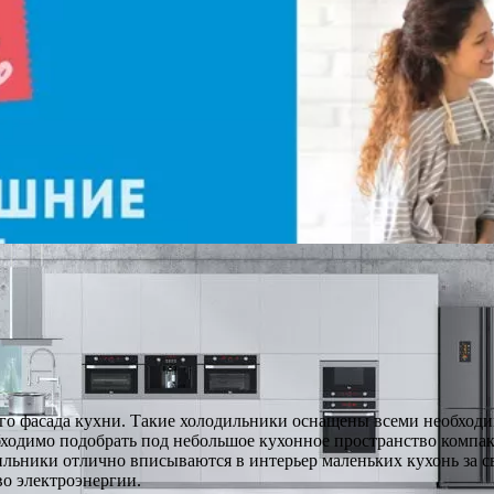
го фасада кухни. Такие холодильники оснащены всеми необход
бходимо подобрать под небольшое кухонное пространство компак
ильники отлично вписываются в интерьер маленьких кухонь за 
во электроэнергии.