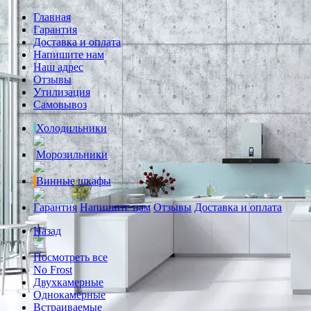
Главная
Гарантия
Доставка и оплата
Напишите нам
Наш адрес
Отзывы
Утилизация
Самовывоз
Холодильники
Морозильники
Винные шкафы
Гарантия
Напишите нам
Отзывы
Доставка и оплата
Назад
Посмотреть все
No Frost
Двухкамерные
Однокамерные
Встраиваемые