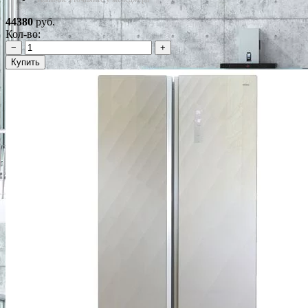
44380
руб.
Кол-во:
−
+
Купить