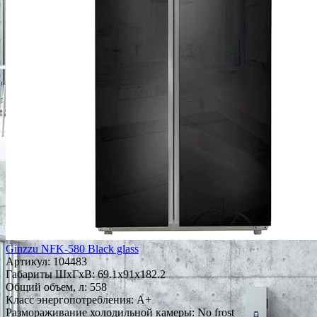
Ginzzu NFK-580 Black glass
Артикул:
104483
Габариты ШxГxВ: 69.1x91x182.2
Общий объем, л: 558
Класс энергопотребления: A+
Размораживание холодильной камеры: No frost