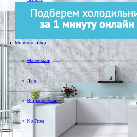
Морозильники
Маленькие
Лари
Встраиваемые
No Frost