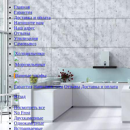
Главная
Гарантия
Доставка и оплата
Напишите нам
Наш адрес
Отзывы
Утилизация
Самовывоз
Холодильники
Морозильники
Винные шкафы
Гарантия
Напишите нам
Отзывы
Доставка и оплата
Назад
Посмотреть все
No Frost
Двухкамерные
Однокамерные
Встраиваемые