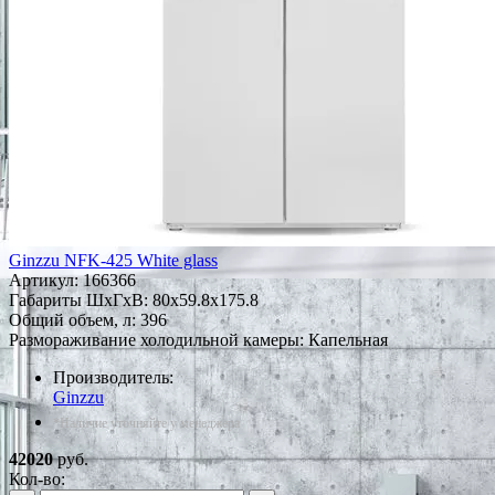
Ginzzu NFK-425 White glass
Артикул:
166366
Габариты ШxГxВ: 80x59.8x175.8
Общий объем, л: 396
Размораживание холодильной камеры: Капельная
Производитель:
Ginzzu
*Наличие уточняйте у менеджера
42020
руб.
Кол-во: