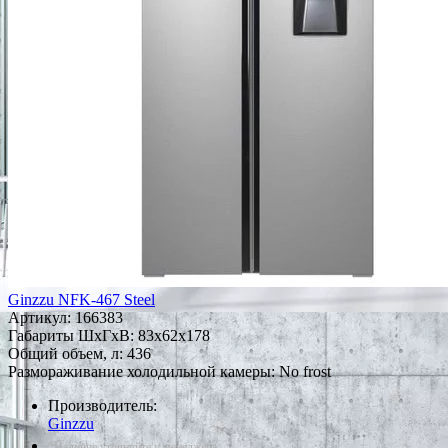
Ginzzu NFK-467 Steel
Артикул:
166383
Габариты ШxГxВ: 83x62x178
Общий объем, л: 436
Размораживание холодильной камеры: No frost
Производитель:
Ginzzu
*Наличие уточняйте у менеджера