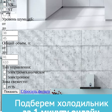
SN
ST
T
Уровень шума, дБ:
от
до
Общий объем, л:
от
до
Тип управления:
электромеханическое
электронное
Зона свежести:
есть
Сбросить фильтр
Показать