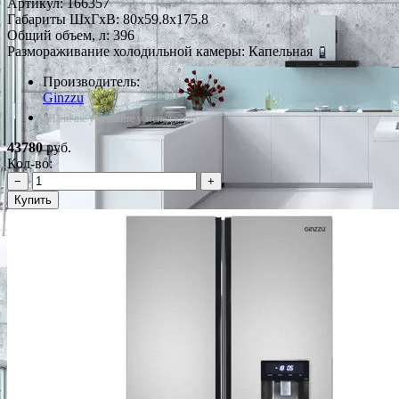
Артикул:
166357
Габариты ШxГxВ: 80x59.8x175.8
Общий объем, л: 396
Размораживание холодильной камеры: Капельная
Производитель:
Ginzzu
*Наличие уточняйте у менеджера
43780
руб.
Кол-во:
−
+
Купить