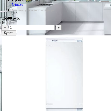
Ginzzu
*Наличие уточняйте у менеджера
15500
руб.
Кол-во:
−
+
Купить