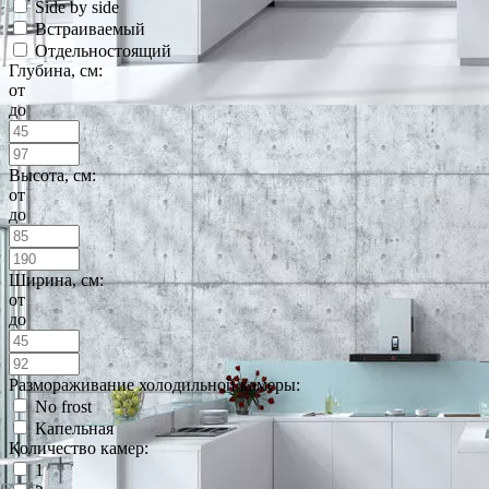
Side by side
Встраиваемый
Отдельностоящий
Глубина, см:
от
до
Высота, см:
от
до
Ширина, см:
от
до
Размораживание холодильной камеры:
No frost
Капельная
Количество камер:
1