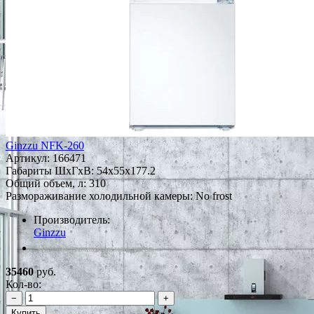
Ginzzu NFK-260
Артикул:
166471
Габариты ШxГxВ: 54x55x177.2
Общий объем, л: 310
Размораживание холодильной камеры: No frost
Производитель:
Ginzzu
*Наличие уточняйте у менеджера
35460
руб.
Кол-во:
−
+
Купить