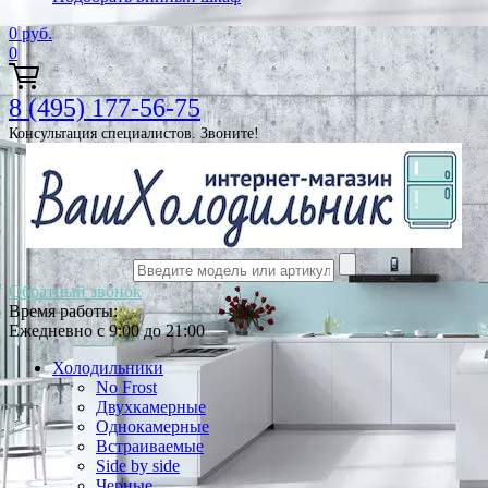
0
руб.
0
8 (495) 177-56-75
Консультация специалистов. Звоните!
Обратный звонок
Время работы:
Ежедневно с 9:00 до 21:00
Холодильники
No Frost
Двухкамерные
Однокамерные
Встраиваемые
Side by side
Черные