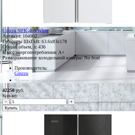
Ginzzu NFK-465 White
Артикул:
104902
Габариты ШxГxВ: 63.6x83x178
Общий объем, л: 436
Класс энергопотребления: A+
Размораживание холодильной камеры: No frost
Производитель:
Ginzzu
*Наличие уточняйте у менеджера
42250
руб.
Кол-во:
−
+
Купить