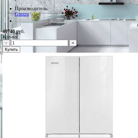
Производитель:
Ginzzu
*Наличие уточняйте у менеджера
40740
руб.
Кол-во:
−
+
Купить