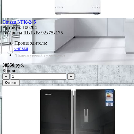
Ginzzu NFK-245
Артикул:
106204
Габариты ШxГxВ: 92x75x175
Производитель:
Ginzzu
*Наличие уточняйте у менеджера
38550
руб.
Кол-во:
−
+
Купить