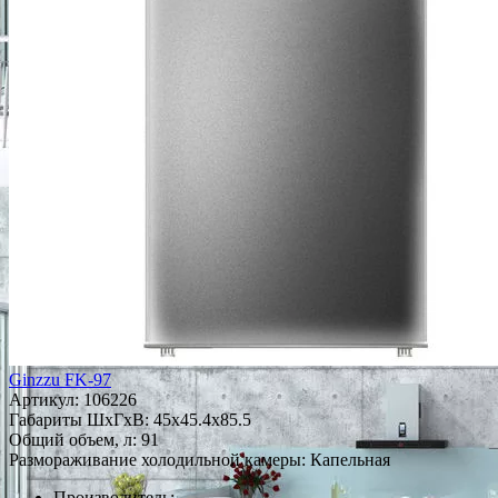
Ginzzu FK-97
Артикул:
106226
Габариты ШxГxВ: 45x45.4x85.5
Общий объем, л: 91
Размораживание холодильной камеры: Капельная
Производитель: