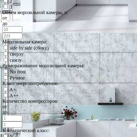
2
3
Объем морозильной камеры, л:
от
до
Морозильная камера:
side by side (сбоку)
сверху
снизу
Размораживание морозильной камеры:
No frost
Ручное
Класс энергопотребления:
A+
A++
Количество компрессоров:
от
до
Климатический класс:
N