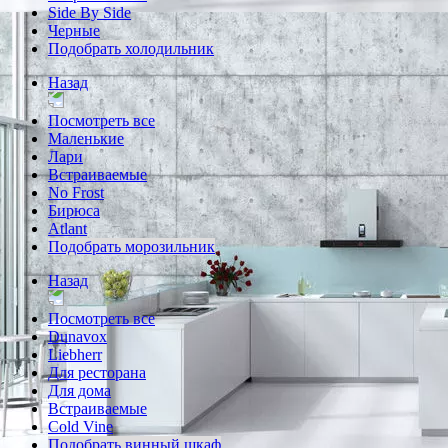
Side By Side
Черные
Подобрать холодильник
Назад
Посмотреть все
Маленькие
Лари
Встраиваемые
No Frost
Бирюса
Atlant
Подобрать морозильник
Назад
Посмотреть все
Dunavox
Liebherr
Для ресторана
Для дома
Встраиваемые
Cold Vine
Подобрать винный шкаф