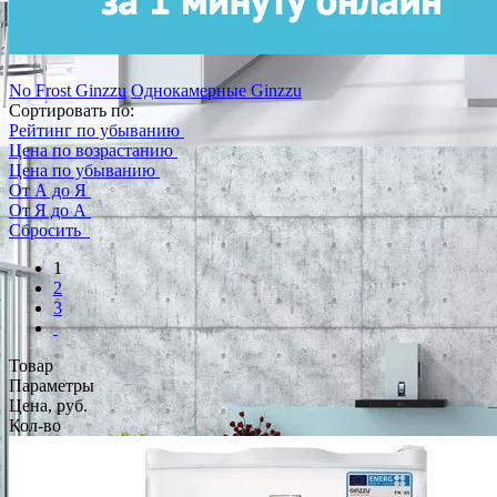
No Frost Ginzzu
Однокамерные Ginzzu
Сортировать по:
Рейтинг по убыванию
Цена по возрастанию
Цена по убыванию
От А до Я
От Я до А
Сбросить
1
2
3
Товар
Параметры
Цена, руб.
Кол-во