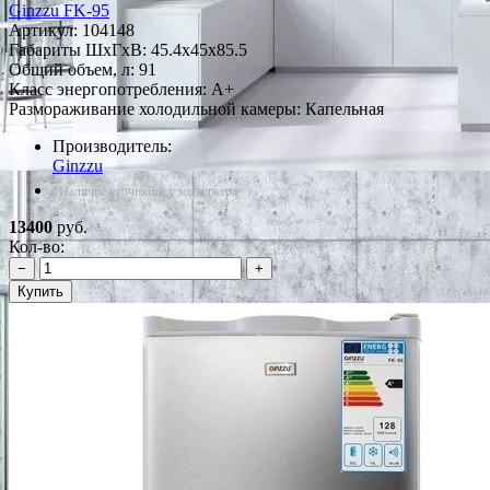
Ginzzu FK-95
Артикул:
104148
Габариты ШxГxВ: 45.4x45x85.5
Общий объем, л: 91
Класс энергопотребления: A+
Размораживание холодильной камеры: Капельная
Производитель:
Ginzzu
*Наличие уточняйте у менеджера
13400
руб.
Кол-во:
−
+
Купить