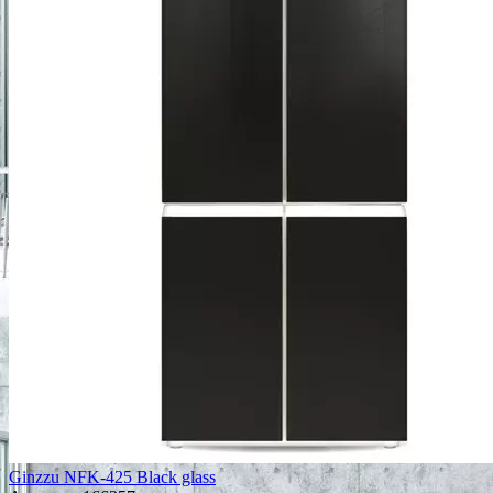
Ginzzu NFK-425 Black glass