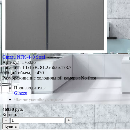
Ginzzu NFK-440 Steel
Артикул:
176036
Габариты ШxГxВ: 81.2x66.6x173.7
Общий объем, л: 430
Размораживание холодильной камеры: No frost
Производитель:
Ginzzu
*Наличие уточняйте у менеджера
46930
руб.
Кол-во:
−
+
Купить