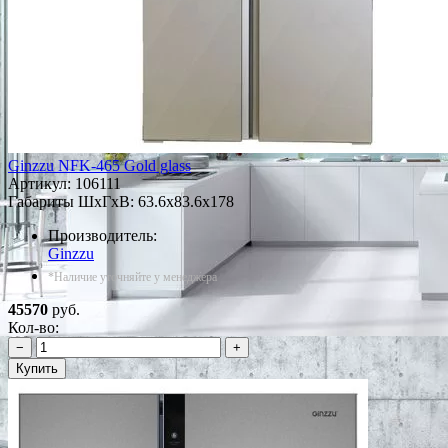
Ginzzu NFK-465 Gold glass
Артикул:
106111
Габариты ШxГxВ: 63.6x83.6x178
Производитель:
Ginzzu
*Наличие уточняйте у менеджера
45570
руб.
Кол-во:
−
+
Купить