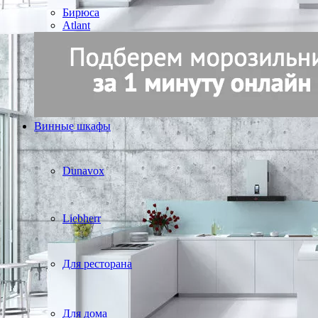
Бирюса
Atlant
Винные шкафы
Dunavox
Liebherr
Для ресторана
Для дома