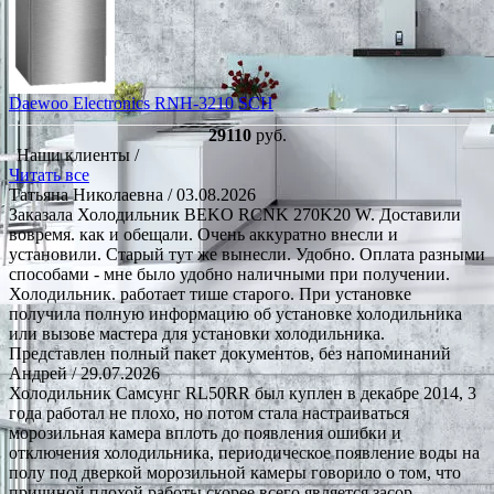
Daewoo Electronics RNH-3210 SCH
29110
руб.
Наши клиенты /
Читать все
Татьяна Николаевна
/ 03.08.2026
Заказала Холодильник BEKO RCNK 270K20 W. Доставили
вовремя. как и обещали. Очень аккуратно внесли и
установили. Старый тут же вынесли. Удобно. Оплата разными
способами - мне было удобно наличными при получении.
Холодильник. работает тише старого. При установке
получила полную информацию об установке холодильника
или вызове мастера для установки холодильника.
Представлен полный пакет документов, без напоминаний
Андрей
/ 29.07.2026
Холодильник Самсунг RL50RR был куплен в декабре 2014, 3
года работал не плохо, но потом стала настраиваться
морозильная камера вплоть до появления ошибки и
отключения холодильника, периодическое появление воды на
полу под дверкой морозильной камеры говорило о том, что
причиной плохой работы скорее всего является засор