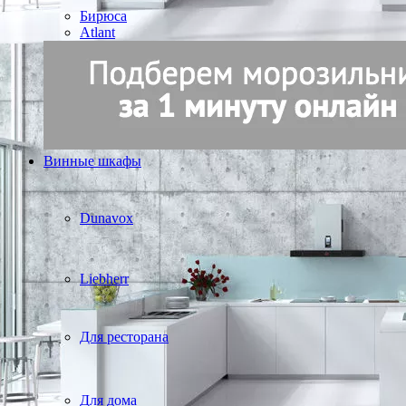
Бирюса
Atlant
Винные шкафы
Dunavox
Liebherr
Для ресторана
Для дома