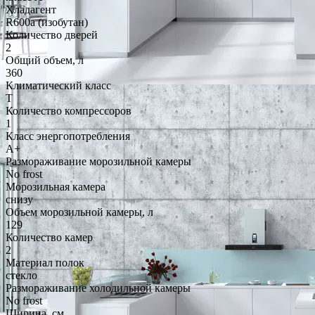
Хладагент
R600a (изобутан)
Количество дверей
2
Общий объем, л
360
Климатический класс
T
Количество компрессоров
1
Класс энергопотребления
A+
Размораживание морозильной камеры
No frost
Морозильная камера
снизу
Объем морозильной камеры, л
129
Количество камер
2
Материал полок
стекло
Размораживание холодильной камеры
No frost
Ширина, см