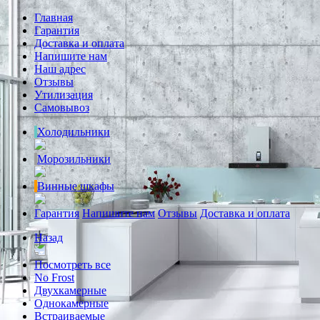
Главная
Гарантия
Доставка и оплата
Напишите нам
Наш адрес
Отзывы
Утилизация
Самовывоз
Холодильники
Морозильники
Винные шкафы
Гарантия
Напишите нам
Отзывы
Доставка и оплата
Назад
Посмотреть все
No Frost
Двухкамерные
Однокамерные
Встраиваемые