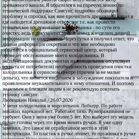
дренажного канала. Я обратился в на горячую линию по
технической поддержке Самсунг, подробно обозначил
проблему и спросил, как мне прочистить дренажный канал и
где находится дренажное отверстие т.е. как провести
техническое обслуживание холодильника - по сути его
очистку, ведь в документах прилагаемых к изделию данной
информации не содержится. Через сутки я получил ответ, что
данная информация секретная и что мне необходимо
обратится в официальный сервисный центр, который
проведет обслуживание моего холодильника. В
эксплуатационных документах на холодильник отсутствует
(скрыта от потребителя) необходимость проведения очистки
холодильника в сервисном центре (причем за не малые
деньги), что является введением в заблуждение покупателя и
проявлением неуважительного к нему отношения. И поэтому
знакомым и близким людям я не рекомендую покупать
технику самсунг.
Любишкин Николай
/ 26.07.2026
У меня холодильник и морозильник Либхерр. По работе
никаких нареканий нет. Работают тихо. Размораживания не
требуют. Они у меня уже более 5 лет. Кто выберет эту модель
будьте готовы через это время менять ручки. Я уже одну
заменил. Это самое не отработанное место в этой
конструкции. То пластик в ручке лопнет, то пружинка в ручке