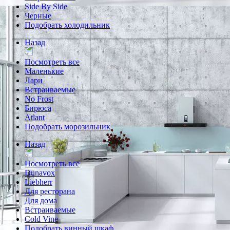
Side By Side
Черные
Подобрать холодильник
Назад
Посмотреть все
Маленькие
Лари
Встраиваемые
No Frost
Бирюса
Atlant
Подобрать морозильник
Назад
Посмотреть все
Dunavox
Liebherr
Для ресторана
Для дома
Встраиваемые
Cold Vine
Подобрать винный шкаф