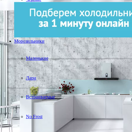
Морозильники
Маленькие
Лари
Встраиваемые
No Frost