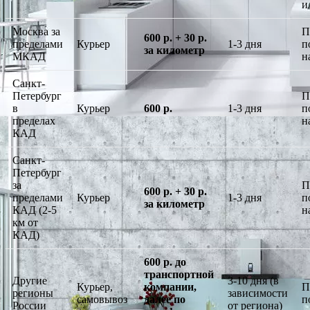
и
Москва за
П
600 р. + 30 р.
пределами
Курьер
1-3 дня
п
за километр
МКАД
н
Санкт-
Петербург
П
в
Курьер
600 р.
1-3 дня
п
пределах
н
КАД
Санкт-
Петербург
за
П
600 р. + 30 р.
пределами
Курьер
1-3 дня
п
за километр
КАД (2-5
н
км от
КАД)
600 р. до
транспортной
Другие
3-10 дня (в
Курьер,
компании,
П
регионы
зависимости
самовывоз
далее по
п
России
от региона)