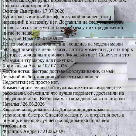
сломается. Одна ручка в холодильнике стоит 1700 р. А так,
холодильник хороший.
Осипов Дмитрий
/ 17.07.2026
Купил здесь винный шкаф, покупкой доволен, пока
нареканий к магазину нет. Доставили на следующий день
после заказа. Советую тк больше, чем у них предложений,
нигде не нашёл
Бурдасов Илья
/ 09.07.2026
Долго выбирали холодильник , сошлись на модели марки
hitachi, привезли в день заказа , с этого момента и до сих пор в
восторге, холодильник может буквально все ! Советую и этот
магазин и эту марку для покупки.
Кормышева Алена
/ 02.07.2026
Достоинства: быстрая доставка.обслуживание, самый
большой выбор холодильников что мы видели.
Недостатки: их просто нет.
Комментарии: лучшее обслуживание что мы видели, все
рассказали, объяснили что лучше подойдёт , доставили на
следующий день. Выбором магазина довольны полностью
Наталья
/ 26.06.2026
Заказали холодильник LG. Доставили в день заказа,
установили быстро. Спасибо магазину за оперативность и
помощь в выборе лучшего холодильника по нашем
требования.
Филипов Андрей
/ 21.06.2026