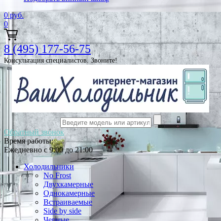
0
руб.
0
8 (495) 177-56-75
Консультация специалистов. Звоните!
Обратный звонок
Время работы:
Ежедневно с 9:00 до 21:00
Холодильники
No Frost
Двухкамерные
Однокамерные
Встраиваемые
Side by side
Черные