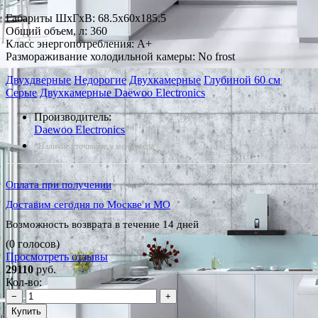
Габариты ШxГxВ: 68.5x60x185.5
Общий объем, л: 360
Класс энергопотребления: A+
Размораживание холодильной камеры: No frost
Двухдверные
Недорогие
Двухкамерные
Глубиной 60 см
Серые
Двухкамерные Daewoo Electronics
Производитель:
Daewoo Electronics
*Наличие уточняйте у менеджера
Оплата при получении
Доставим сегодня по Москве и МО
Возможность возврата в течение 14 дней
(0 голосов)
Просмотреть отзывы
29110
руб.
Кол-во:
−
+
Купить