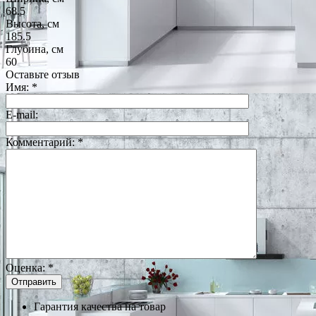
68.5
Высота, см
185.5
Глубина, см
60
Оставьте отзыв
Имя:
*
E-mail:
Комментарий:
*
Оценка:
*
Гарантия качества на товар