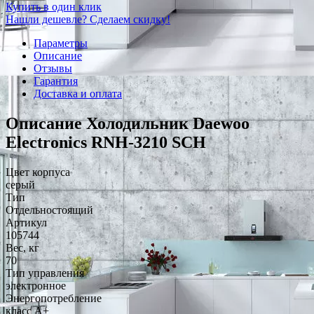
Купить в один клик
Нашли дешевле? Сделаем скидку!
Параметры
Описание
Отзывы
Гарантия
Доставка и оплата
Описание Холодильник Daewoo
Electronics RNH-3210 SCH
Цвет корпуса
серый
Тип
Отдельностоящий
Артикул
105744
Вес, кг
70
Тип управления
электронное
Энергопотребление
класс A+