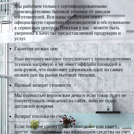
Мы работаем только с сертифицированными
производителями бытовой техники от заводов
изготовителей. Вся наша продукция имеет
официальную гарантию производителя и обслуживание
в сервисных центрах. Покупая у нас - можете быть
уверенны в качестве предоставляемой продукции и
услуг.
Гарантия низких цен
Наш интернет-магазин сотрудничает с производителями
техники напрямую и не имеет оффлайн площадей и
шоу-румов, что позволяет удерживать одну из самых
низких цен на рынке бытовой техники.
Полный возврат стоимости
Мы полностью вернем вам деньги если товар будет не
соответстовать описанию на сайте, либо не будет
доставлен вовремя.
Возврат платежа по счету
Если товар не соотвутствует описанию или имеет
другие несоответствия, мы возвращаем средства на счет,