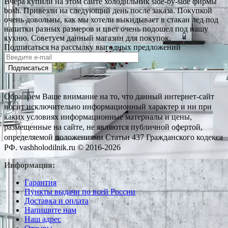
Вчера купили на этом сайте холодильник side-by-side фирмы
bosh. Привезли на следующий день после заказа. Покупкой
очень довольны, как мы хотели выкидывает в стакан лед под
напитки разных размеров и цвет очень подошел под нашу
кухню. Советуем данный магазин для покупок.
Подписаться на рассылку выгодных предложений
Подписаться
Обращаем Ваше внимание на то, что данный интернет-сайт
носит исключительно информационный характер и ни при
каких условиях информационные материалы и цены,
размещенные на сайте, не являются публичной офертой,
определяемой положениями Статьи 437 Гражданского кодекса
РФ. vashholodilnik.ru © 2016-2026
Информация:
Гарантия
Пункты выдачи по всей России
Доставка и оплата
Напишите нам
Наш адрес