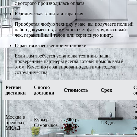
с которого производилась оплата.
Юридическая защита и гарантия
Приобретая любую технику у нас, вы получаете полный
набор документов, а именно: счет фактуру, кассовый
чек, гарантийный талон или сервисную книгу.
Гарантия качественной установки
Если вам требуется установка техники, наши
проверенные партнеры всегда готовы помочь вам в
этом. Качество гарантированно долгими годами
сотрудничества.
Регион
Способ
С
Стоимость
Срок
доставки
доставки
о
-
п
Москва в
н
Курьер
-
600 р.
пределах
1-3 дня
-
Самовывоз
-
100 р.
МКАД
п
н