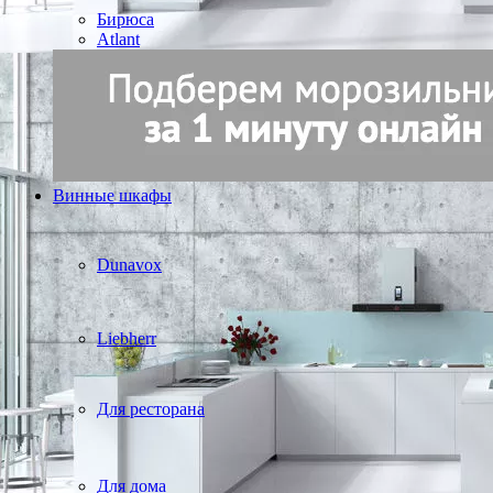
Бирюса
Atlant
Винные шкафы
Dunavox
Liebherr
Для ресторана
Для дома