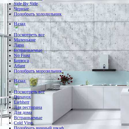
Side By Side
Черные
Подобрать холодильник
Назад
Посмотреть все
Маленькие
Лари
Встраиваемые
No Frost
Бирюса
Atlant
Подобрать морозильник
Назад
Посмотреть все
Dunavox
Liebherr
Для ресторана
Для дома
Встраиваемые
Cold Vine
Подобрать винный шкаф