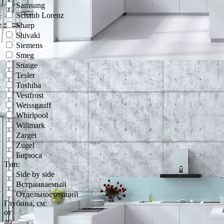
Samsung
Schaub Lorenz
Sharp
Shivaki
Siemens
Smeg
Snaige
Tesler
Toshiba
Vestfrost
Weissgauff
Whirlpool
Willmark
Zarget
Zugel
Бирюса
Тип:
Side by side
Встраиваемый
Отдельностоящий
Глубина, см:
от
до