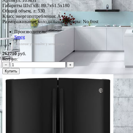
Артикул:
103431
Габариты ШxГxВ: 89.7x61.5x180
Общий объем, л: 530
Класс энергопотребления: A+
Размораживание холодильной камеры: No frost
Производитель:
Smeg
*Наличие уточняйте у менеджера
262710
руб.
Кол-во:
−
+
Купить