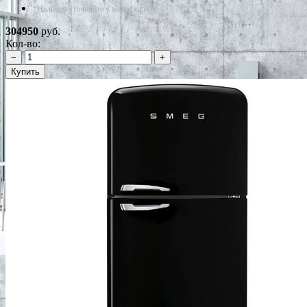
*Наличие уточняйте у менеджера
304950
руб.
Кол-во:
−
+
Купить