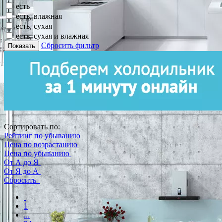
есть
есть, влажная
есть, сухая
есть, сухая и влажная
Сбросить фильтр
Показать
Сортировать по:
Рейтинг по убыванию
Цена по возрастанию
Цена по убыванию
От А до Я
От Я до А
Сбросить
1
...