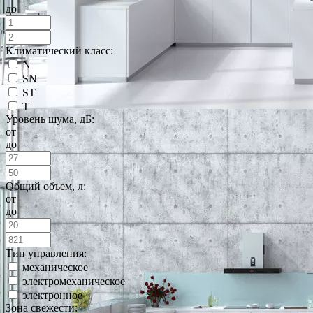
до
Климатический класс:
N
SN
ST
T
Уровень шума, дБ:
от
до
Общий объем, л:
от
до
Тип управления:
механическое
электромеханическое
электронное
Зона свежести: