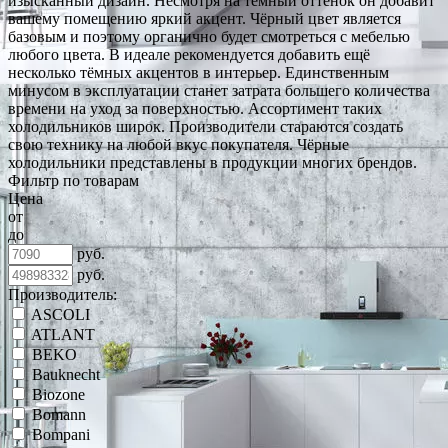
изысканный дизайн. Несмотря на тёмный оттенок он добавит
вашему помещению яркий акцент. Чёрный цвет является
базовым и поэтому органично будет смотреться с мебелью
любого цвета. В идеале рекомендуется добавить ещё
несколько тёмных акцентов в интерьер. Единственным
минусом в эксплуатации станет затрата большего количества
времени на уход за поверхностью. Ассортимент таких
холодильников широк. Производители стараются создать
свою технику на любой вкус покупателя. Чёрные
холодильники представлены в продукции многих брендов.
Фильтр по товарам
Цена
от
до
руб.
руб.
Производитель:
ASCOLI
ATLANT
BEKO
Bauknecht
Biozone
Bomann
Bompani