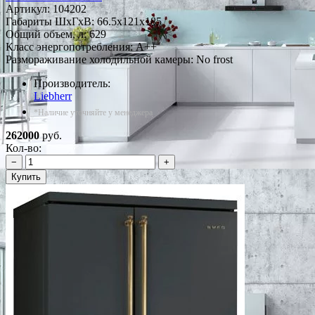
Артикул:
104202
Габариты ШxГxВ: 66.5x121x185
Общий объем, л: 629
Класс энергопотребления: A++
Размораживание холодильной камеры: No frost
Производитель:
Liebherr
*Наличие уточняйте у менеджера
262000
руб.
Кол-во:
−
+
Купить