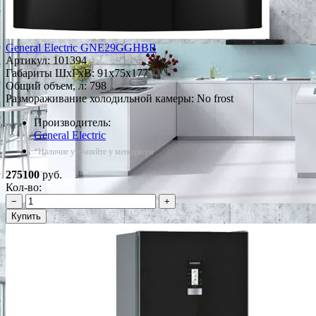
General Electric GNE29GGHBB
Артикул:
101394
Габариты ШxГxВ: 91x75x177
Общий объем, л: 798
Размораживание холодильной камеры: No frost
Производитель:
General Electric
*Наличие уточняйте у менеджера
275100
руб.
Кол-во:
−
+
Купить