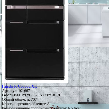
Hitachi R-C6800UXK
Артикул:
101667
Габариты ШxГxВ: 82.5x72.8x181.8
Общий объем, л: 707
Класс энергопотребления: A+
Размораживание холодильной камеры: No frost