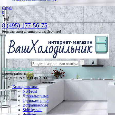
0
руб.
0
8 (495) 177-56-75
Консультация специалистов. Звоните!
Обратный звонок
Время работы:
Ежедневно с 9:00 до 21:00
Холодильники
No Frost
Двухкамерные
Однокамерные
Встраиваемые
Side by side
Черные