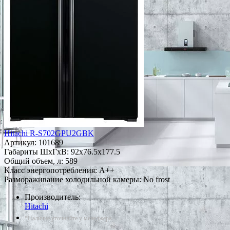
Hitachi R-S702GPU2GBK
Артикул:
101689
Габариты ШxГxВ: 92x76.5x177.5
Общий объем, л: 589
Класс энергопотребления: A++
Размораживание холодильной камеры: No frost
Производитель:
Hitachi
*Наличие уточняйте у менеджера