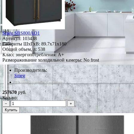
Smeg SBS800AO1
Артикул:
103438
Габариты ШxГxВ: 89.7x71x180
Общий объем, л: 538
Класс энергопотребления: A+
Размораживание холодильной камеры: No frost
Производитель:
Smeg
*Наличие уточняйте у менеджера
257670
руб.
Кол-во:
−
+
Купить