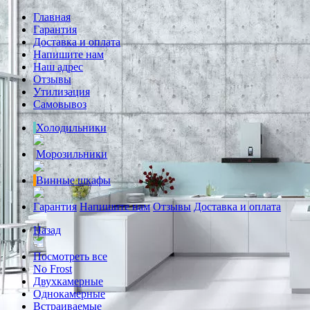
Главная
Гарантия
Доставка и оплата
Напишите нам
Наш адрес
Отзывы
Утилизация
Самовывоз
Холодильники
Морозильники
Винные шкафы
Гарантия
Напишите нам
Отзывы
Доставка и оплата
Назад
Посмотреть все
No Frost
Двухкамерные
Однокамерные
Встраиваемые