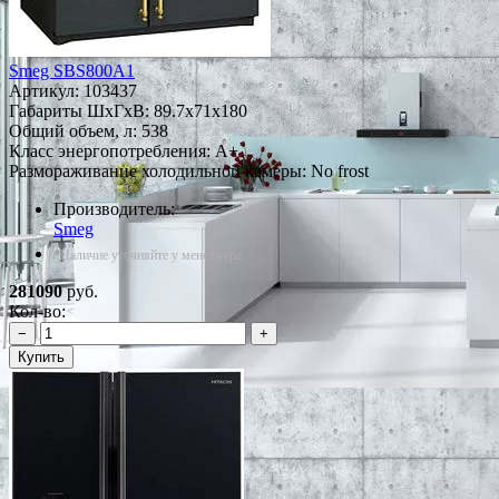
Smeg SBS800A1
Артикул:
103437
Габариты ШxГxВ: 89.7x71x180
Общий объем, л: 538
Класс энергопотребления: A+
Размораживание холодильной камеры: No frost
Производитель:
Smeg
*Наличие уточняйте у менеджера
281090
руб.
Кол-во:
−
+
Купить