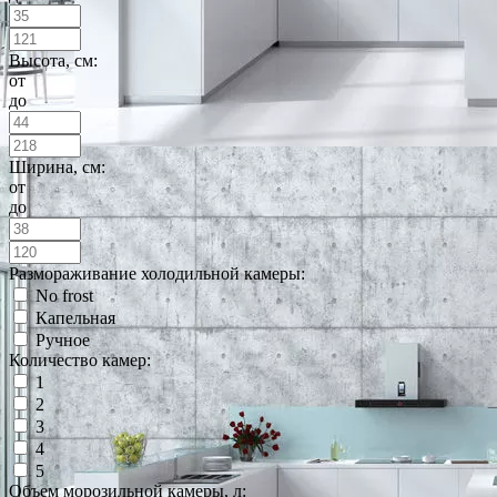
Высота, см:
от
до
Ширина, см:
от
до
Размораживание холодильной камеры:
No frost
Капельная
Ручное
Количество камер:
1
2
3
4
5
Объем морозильной камеры, л: