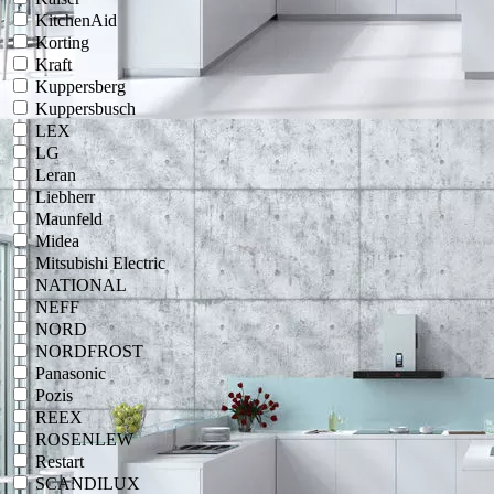
KitchenAid
Korting
Kraft
Kuppersberg
Kuppersbusch
LEX
LG
Leran
Liebherr
Maunfeld
Midea
Mitsubishi Electric
NATIONAL
NEFF
NORD
NORDFROST
Panasonic
Pozis
REEX
ROSENLEW
Restart
SCANDILUX