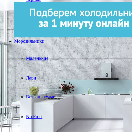
Морозильники
Маленькие
Лари
Встраиваемые
No Frost