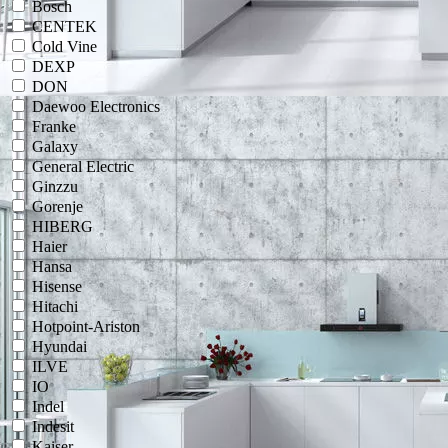
Bosch
CENTEK
Cold Vine
DEXP
DON
Daewoo Electronics
Franke
Galaxy
General Electric
Ginzzu
Gorenje
HIBERG
Haier
Hansa
Hisense
Hitachi
Hotpoint-Ariston
Hyundai
ILVE
IO
Indel
Indesit
Kaiser