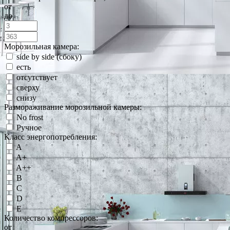
от
до
Морозильная камера:
side by side (сбоку)
есть
отсутствует
сверху
снизу
Размораживание морозильной камеры:
No frost
Ручное
Класс энергопотребления:
A
A+
A++
B
C
D
E
Количество компрессоров:
от