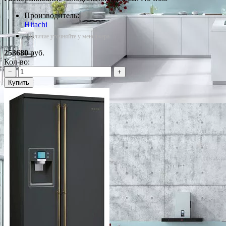
Производитель:
Hitachi
*Наличие уточняйте у менеджера
253680
руб.
Кол-во:
−
+
Купить