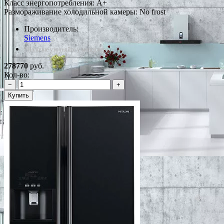
Класс энергопотребления: A+
Размораживание холодильной камеры: No frost
Производитель:
Siemens
*Наличие уточняйте у менеджера
278770
руб.
Кол-во:
−
+
Купить