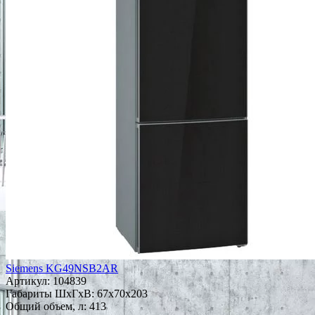
Siemens KG49NSB2AR
Артикул:
104839
Габариты ШxГxВ: 67x70x203
Общий объем, л: 413