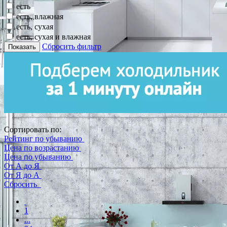
есть
есть, влажная
есть, сухая
есть, сухая и влажная
Сбросить фильтр
Показать
Сортировать по:
Рейтинг по убыванию
Цена по возрастанию
Цена по убыванию
От А до Я
От Я до А
Сбросить
1
...