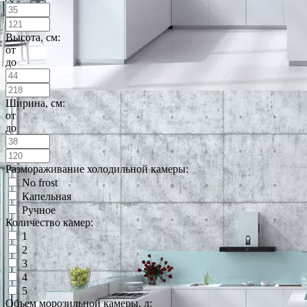
Высота, см:
от
до
Ширина, см:
от
до
Размораживание холодильной камеры:
No frost
Капельная
Ручное
Количество камер:
1
2
3
4
5
Объем морозильной камеры, л: