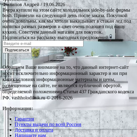
Филипов Андрей
/ 19.06.2026
Вчера купили на этом сайте холодильник side-by-side фирмы
bosh. Привезли на следующий день после заказа. Покупкой
очень довольны, как мы хотели выкидывает в стакан лед под
напитки разных размеров и цвет очень подошел под нашу
кухню. Советуем данный магазин для покупок.
Подписаться на рассылку выгодных предложений
Подписаться
Обращаем Ваше внимание на то, что данный интернет-сайт
носит исключительно информационный характер и ни при
каких условиях информационные материалы и цены,
размещенные на сайте, не являются публичной офертой,
определяемой положениями Статьи 437 Гражданского кодекса
РФ. vashholodilnik.ru © 2016-2026
Информация:
Гарантия
Пункты выдачи по всей России
Доставка и оплата
Напишите нам