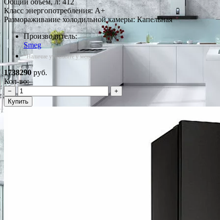
Общий объем, л: 412
Класс энергопотребления: A+
Размораживание холодильной камеры: Капельная
Производитель:
Smeg
*Наличие уточняйте у менеджера
1738290
руб.
Кол-во:
−
+
Купить