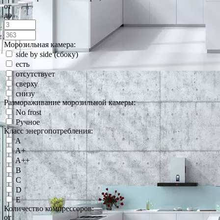
от
до
Морозильная камера:
side by side (сбоку)
есть
отсутствует
сверху
снизу
Размораживание морозильной камеры:
No frost
Ручное
Класс энергопотребления:
A
A+
A++
B
C
D
E
Количество компрессоров:
от