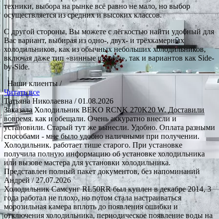
техники, выбора на рынке всё равно не мало,
но выбор
осуществляется из средних и высоких классов.
С другой стороны, Вы можете с лёгкостью найти удобный для
Вас вариант, выбирая из одно-, двух- и трёхкамерных
холодильников, как из обычных небольших холодильников,
включая даже тип «винные шкафы», так и вариантов как
Side-
by-Side.
Наши клиенты /
Читать все
Татьяна Николаевна
/ 01.08.2026
Заказала Холодильник BEKO RCNK 270K20 W. Доставили
вовремя. как и обещали. Очень аккуратно внесли и
установили. Старый тут же вынесли. Удобно. Оплата разными
способами - мне было удобно наличными при получении.
Холодильник. работает тише старого. При установке
получила полную информацию об установке холодильника
или вызове мастера для установки холодильника.
Представлен полный пакет документов, без напоминаний
Андрей
/ 27.07.2026
Холодильник Самсунг RL50RR был куплен в декабре 2014, 3
года работал не плохо, но потом стала настраиваться
морозильная камера вплоть до появления ошибки и
отключения холодильника, периодическое появление воды на