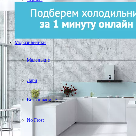
Морозильники
Маленькие
Лари
Встраиваемые
No Frost