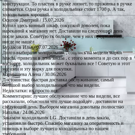
конструкции. То пластик в ручке лопнет, то пружинка в ручке
сломается. Одна ручка в холодильнике стоит 1700 р. А так,
холодильник хороший.
Осипов Дмитрий
/ 15.07.2026
Купил здесь винный шкаф, покупкой доволен, пока
нареканий к магазину нет. Доставили на следующий день
после заказа. Советую тк больше, чем у них предложений,
нигде не нашёл
Бурдасов Илья
/ 07.07.2026
Долго выбирали холодильник , сошлись на модели марки
hitachi, привезли в день заказа , с этого момента и до сих пор в
восторге, холодильник может буквально все ! Советую и этот
магазин и эту марку для покупки.
Кормышева Алена
/ 30.06.2026
Достоинства: быстрая доставка.обслуживание, самый
большой выбор холодильников что мы видели.
Недостатки: их просто нет.
Комментарии: лучшее обслуживание что мы видели, все
рассказали, объяснили что лучше подойдёт , доставили на
следующий день. Выбором магазина довольны полностью
Наталья
/ 24.06.2026
Заказали холодильник LG. Доставили в день заказа,
установили быстро. Спасибо магазину за оперативность и
помощь в выборе лучшего холодильника по нашем
требования.