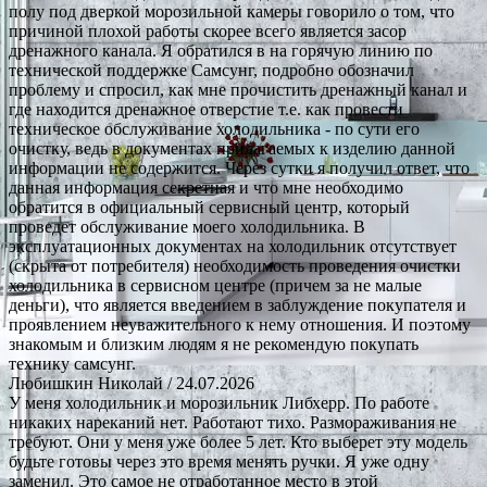
полу под дверкой морозильной камеры говорило о том, что
причиной плохой работы скорее всего является засор
дренажного канала. Я обратился в на горячую линию по
технической поддержке Самсунг, подробно обозначил
проблему и спросил, как мне прочистить дренажный канал и
где находится дренажное отверстие т.е. как провести
техническое обслуживание холодильника - по сути его
очистку, ведь в документах прилагаемых к изделию данной
информации не содержится. Через сутки я получил ответ, что
данная информация секретная и что мне необходимо
обратится в официальный сервисный центр, который
проведет обслуживание моего холодильника. В
эксплуатационных документах на холодильник отсутствует
(скрыта от потребителя) необходимость проведения очистки
холодильника в сервисном центре (причем за не малые
деньги), что является введением в заблуждение покупателя и
проявлением неуважительного к нему отношения. И поэтому
знакомым и близким людям я не рекомендую покупать
технику самсунг.
Любишкин Николай
/ 24.07.2026
У меня холодильник и морозильник Либхерр. По работе
никаких нареканий нет. Работают тихо. Размораживания не
требуют. Они у меня уже более 5 лет. Кто выберет эту модель
будьте готовы через это время менять ручки. Я уже одну
заменил. Это самое не отработанное место в этой