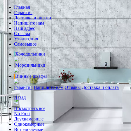
Главная
Гарантия
Доставка и оплата
Напишите нам
Наш адрес
Отзывы
Утилизация
Самовывоз
Холодильники
Морозильники
Винные шкафы
Гарантия
Напишите нам
Отзывы
Доставка и оплата
Назад
Посмотреть все
No Frost
Двухкамерные
Однокамерные
Встраиваемые