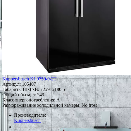
Kuppersbusch KJ 9750-0-2T
Артикул:
105407
Габариты ШxГxВ: 72x91x180.5
Общий объем, л: 549
Класс энергопотребления: A+
Размораживание холодильной камеры: No frost
Производитель:
Kuppersbusch
*Наличие уточняйте у менеджера