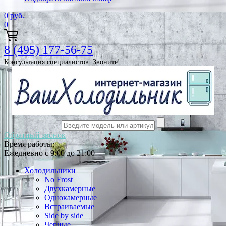
0
руб.
0
8 (495) 177-56-75
Консультация специалистов. Звоните!
Обратный звонок
Время работы:
Ежедневно с 9:00 до 21:00
Холодильники
No Frost
Двухкамерные
Однокамерные
Встраиваемые
Side by side
Черные