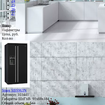
24
25
26
27
28
Товар
Параметры
Цена, руб.
Кол-во
Smeg SBS963N
Артикул:
103441
Габариты ШxГxВ: 91x69x184
Общий объем, л: 544