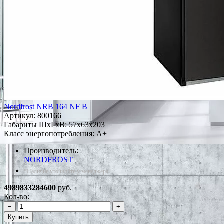
Nordfrost NRB 164 NF B
Артикул:
800166
Габариты ШxГxВ: 57x63x203
Класс энергопотребления: A+
Производитель:
NORDFROST
*Наличие уточняйте у менеджера
4989833284600
руб.
Кол-во:
−
+
Купить