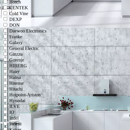
Bosch
CENTEK
Cold Vine
DEXP
DON
Daewoo Electronics
Franke
Galaxy
General Electric
Ginzzu
Gorenje
HIBERG
Haier
Hansa
Hisense
Hitachi
Hotpoint-Ariston
Hyundai
ILVE
IO
Indel
Indesit
Kaiser