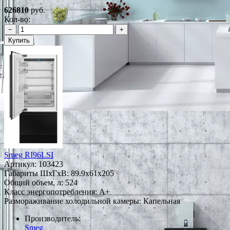
626810
руб.
Кол-во:
−
+
Купить
Smeg RI96LSI
Артикул:
103423
Габариты ШxГxВ: 89.9x61x205
Общий объем, л: 524
Класс энергопотребления: A+
Размораживание холодильной камеры: Капельная
Производитель:
Smeg