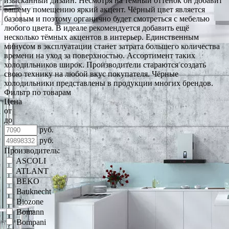
изысканный дизайн. Несмотря на тёмный оттенок он добавит
вашему помещению яркий акцент. Чёрный цвет является
базовым и поэтому органично будет смотреться с мебелью
любого цвета. В идеале рекомендуется добавить ещё
несколько тёмных акцентов в интерьер. Единственным
минусом в эксплуатации станет затрата большего количества
времени на уход за поверхностью. Ассортимент таких
холодильников широк. Производители стараются создать
свою технику на любой вкус покупателя. Чёрные
холодильники представлены в продукции многих брендов.
Фильтр по товарам
Цена
от
до
руб.
руб.
Производитель:
ASCOLI
ATLANT
BEKO
Bauknecht
Biozone
Bomann
Bompani