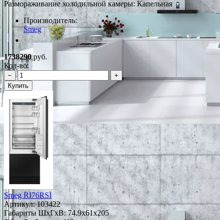
Размораживание холодильной камеры: Капельная
Производитель:
Smeg
*Наличие уточняйте у менеджера
1738290
руб.
Кол-во:
−
+
Купить
Smeg RI76RSI
Артикул:
103422
Габариты ШxГxВ: 74.9x61x205