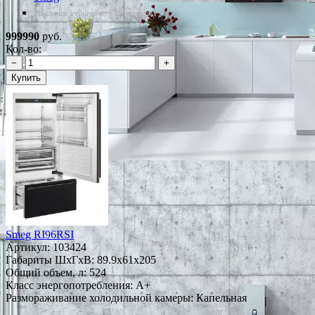
*Наличие уточняйте у менеджера
999990
руб.
Кол-во:
−
+
Купить
Smeg RI96RSI
Артикул:
103424
Габариты ШxГxВ: 89.9x61x205
Общий объем, л: 524
Класс энергопотребления: A+
Размораживание холодильной камеры: Капельная