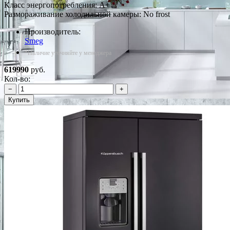
Класс энергопотребления: A+
Размораживание холодильной камеры: No frost
Производитель:
Smeg
*Наличие уточняйте у менеджера
619990
руб.
Кол-во:
−
+
Купить