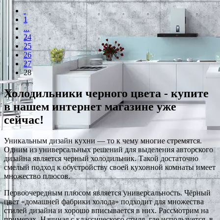
1
...
24
25
26
27
28
Холодильники черного цвета - купите
в нашем интернет магазине уже
сейчас!
Уникальным дизайн кухни — то к чему многие стремятся.
Одним из универсальных решений для выделения авторского
дизайна является черный холодильник. Такой достаточно
смелый подход к обустройству своей кухонной комнаты имеет
множество плюсов.
Первоочередным плюсом является универсальность. Чёрный
цвет «домашней фабрики холода» подходит для множества
стилей дизайна и хорошо вписывается в них. Рассмотрим на
примерах. Начиная с классического стиля, где используется, в