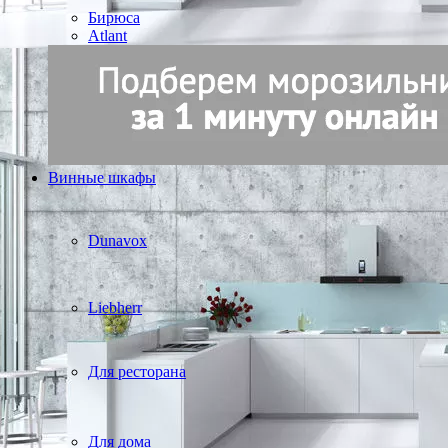
Бирюса
Atlant
Винные шкафы
Dunavox
Liebherr
Для ресторана
Для дома