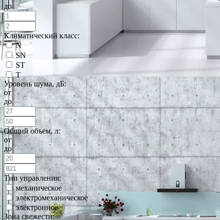
до
Климатический класс:
N
SN
ST
T
Уровень шума, дБ:
от
до
Общий объем, л:
от
до
Тип управления:
механическое
электромеханическое
электронное
Зона свежести: