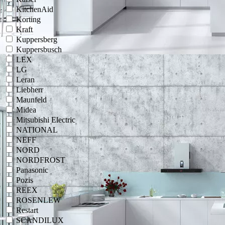
KitchenAid
Korting
Kraft
Kuppersberg
Kuppersbusch
LEX
LG
Leran
Liebherr
Maunfeld
Midea
Mitsubishi Electric
NATIONAL
NEFF
NORD
NORDFROST
Panasonic
Pozis
REEX
ROSENLEW
Restart
SCANDILUX