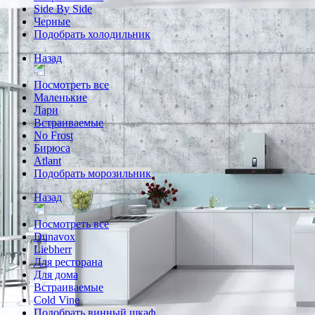
Side By Side
Черные
Подобрать холодильник
Назад
Посмотреть все
Маленькие
Лари
Встраиваемые
No Frost
Бирюса
Atlant
Подобрать морозильник
Назад
Посмотреть все
Dunavox
Liebherr
Для ресторана
Для дома
Встраиваемые
Cold Vine
Подобрать винный шкаф