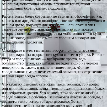
основном, монотонная мебель, в тёмных тонах, такой
холодильник будет отлично подходить.
Рассматривая более современные варианты оформления, как
хай-тек или арт деко, то подобное решение, как холодильник в
чёрном цвете, подойдёт для контраста. Если брать в учёт
такие современные стили, как минимализм или модерн,
которые, опять же, основываются на монотонности, то купить
черный холодильник опять станет хорошим выходом для
поддержания идеологии.
Следующим и неотъемлемым плюсом при использовании
данного варианта оформления кухни является уборка. В плане
ухода за холодильником — всё крайне просто, ведь
большинство пятен, как и пыли, не будет видно на чёрной
поверхности. Также, в плане внешнего вида, чёрные
холодильники имеют неотъемлемый элемент, как отражение,
что выглядит всегда хорошо.
Что касается ценовых категорий такой техники, то нередко
они отличаются лишь незначительно с холодильниками белых
и серебристых цветов. Что важнее, этой областью дизайна
холодильников, в основном, занимаются известные бренды, а
соответственно, качество гарантировано. Хоть и
малоизвестные бренды не занимаются выпуском такой