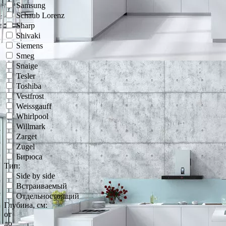
Samsung
Schaub Lorenz
Sharp
Shivaki
Siemens
Smeg
Snaige
Tesler
Toshiba
Vestfrost
Weissgauff
Whirlpool
Willmark
Zarget
Zugel
Бирюса
Тип:
Side by side
Встраиваемый
Отдельностоящий
Глубина, см:
от
до