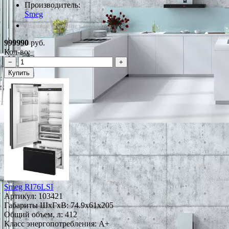
Производитель:
Smeg
*Наличие уточняйте у менеджера
999990
руб.
Кол-во:
−
+
Купить
Smeg RI76LSI
Артикул:
103421
Габариты ШxГxВ: 74.9x61x205
Общий объем, л: 412
Класс энергопотребления: A+