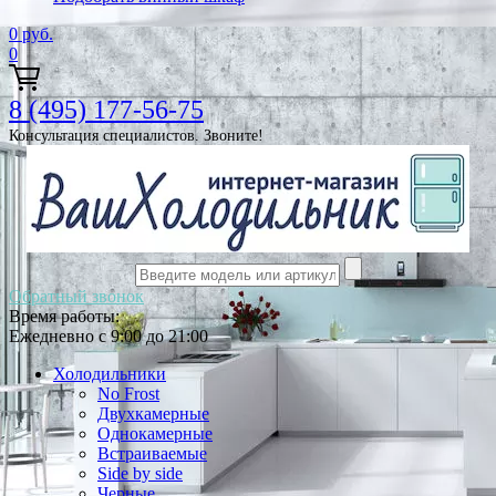
0
руб.
0
8 (495) 177-56-75
Консультация специалистов. Звоните!
Обратный звонок
Время работы:
Ежедневно с 9:00 до 21:00
Холодильники
No Frost
Двухкамерные
Однокамерные
Встраиваемые
Side by side
Черные