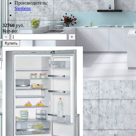
Производитель:
Siemens
*Наличие уточняйте у менеджера
32760
руб.
Кол-во:
−
+
Купить