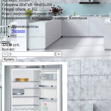
Артикул:
103167
Габариты ШxГxВ: 60x65x200
Общий объем, л: 352
Класс энергопотребления: A+
Размораживание холодильной камеры: Капельная
Производитель:
Siemens
*Наличие уточняйте у менеджера
32130
руб.
Кол-во:
−
+
Купить