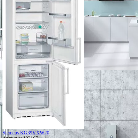
Siemens KG39VXW20