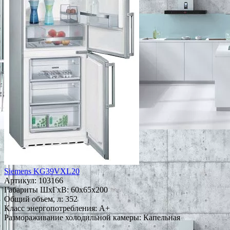
Siemens KG39VXL20
Артикул:
103166
Габариты ШxГxВ: 60x65x200
Общий объем, л: 352
Класс энергопотребления: A+
Размораживание холодильной камеры: Капельная