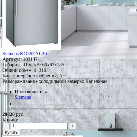
Siemens KG36EAL20
Артикул:
103147
Габариты ШxГxВ: 60x63x185
Общий объем, л: 318
Класс энергопотребления: A+
Размораживание холодильной камеры: Капельная
Производитель:
Siemens
*Наличие уточняйте у менеджера
29820
руб.
Кол-во:
−
+
Купить