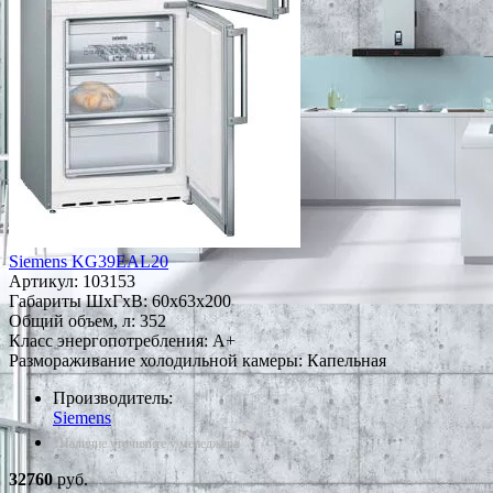
Siemens KG39EAL20
Артикул:
103153
Габариты ШxГxВ: 60x63x200
Общий объем, л: 352
Класс энергопотребления: A+
Размораживание холодильной камеры: Капельная
Производитель:
Siemens
*Наличие уточняйте у менеджера
32760
руб.