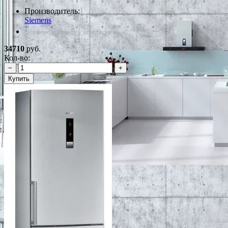
Производитель:
Siemens
*Наличие уточняйте у менеджера
34710
руб.
Кол-во:
−
+
Купить