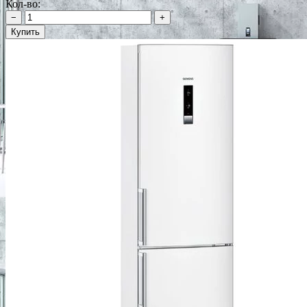
Кол-во:
−
+
Купить