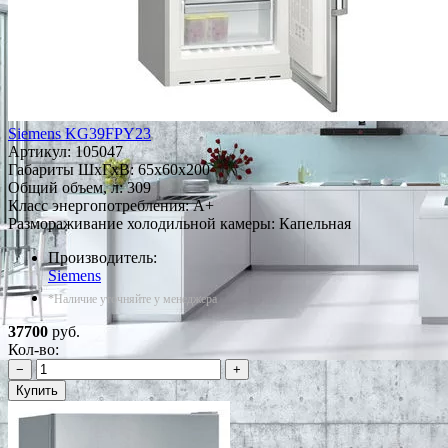
Siemens KG39FPY23
Артикул:
105047
Габариты ШxГxВ: 65x60x200
Общий объем, л: 309
Класс энергопотребления: A+
Размораживание холодильной камеры: Капельная
Производитель:
Siemens
*Наличие уточняйте у менеджера
37700
руб.
Кол-во:
−
+
Купить