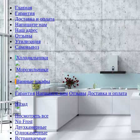
Главная
Гарантия
Доставка и оплата
Напишите нам
Наш адрес
Отзывы
Утилизация
Самовывоз
Холодильники
Морозильники
Винные шкафы
Гарантия
Напишите нам
Отзывы
Доставка и оплата
Назад
Посмотреть все
No Frost
Двухкамерные
Однокамерные
Встраиваемые