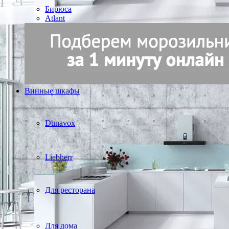
Бирюса
Atlant
Винные шкафы
Dunavox
Liebherr
Для ресторана
Для дома