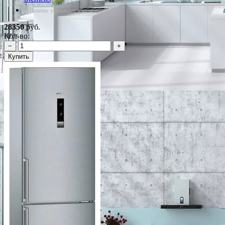
*Наличие уточняйте у менеджера
28350
руб.
Кол-во:
−
+
Купить