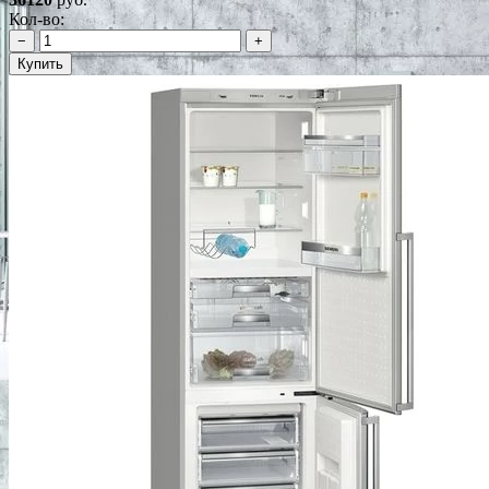
Кол-во:
−
+
Купить