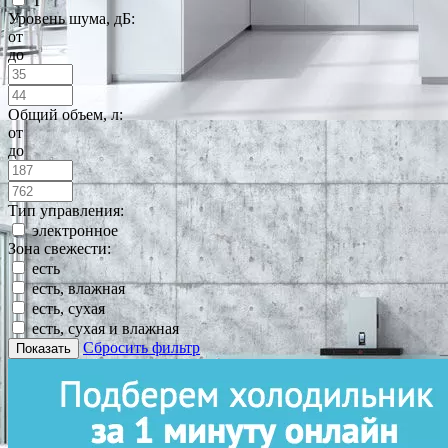
T
Уровень шума, дБ:
от
до
Общий объем, л:
от
до
Тип управления:
электронное
Зона свежести:
есть
есть, влажная
есть, сухая
есть, сухая и влажная
Сбросить фильтр
Показать