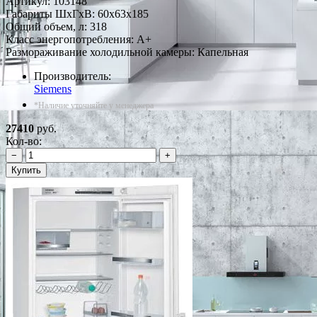
Артикул:
103148
Габариты ШxГxВ: 60x63x185
Общий объем, л: 318
Класс энергопотребления: A+
Размораживание холодильной камеры: Капельная
Производитель:
Siemens
*Наличие уточняйте у менеджера
27410
руб.
Кол-во:
−
+
Купить