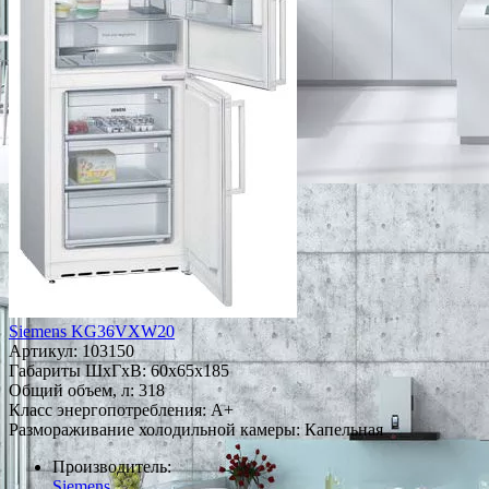
Siemens KG36VXW20
Артикул:
103150
Габариты ШxГxВ: 60x65x185
Общий объем, л: 318
Класс энергопотребления: A+
Размораживание холодильной камеры: Капельная
Производитель:
Siemens