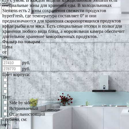
еду с умом. В каждой модели холодильников Siemens есть
специальные зоны для хранения еды. В холодильниках
Siemens есть 2 зоны сохранения свежести продуктов
hyperFresh, где температура составляет 0° и они
предназначаются для хранения скоропортящихся продуктов
вроде рыбы или мяса. Есть специальные отсеки и полки для
хранения любого вида блюд, а морозильная камера обеспечит
длительное хранение замороженных продуктов.
Фильтр по товарам
Цена
от
до
руб.
руб.
Цвет корпуса:
Тип:
Side by side
Встраиваемый
Отдельностоящий
Глубина, см:
от