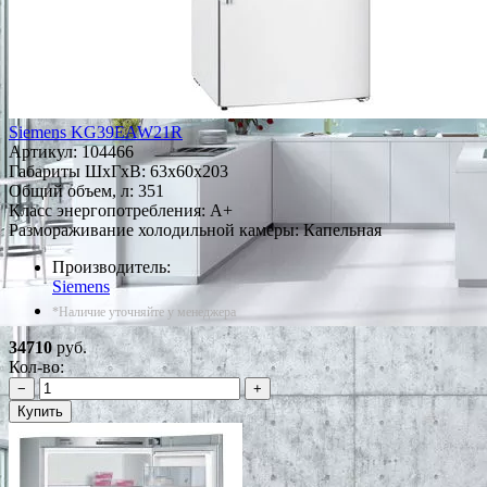
Siemens KG39EAW21R
Артикул:
104466
Габариты ШxГxВ: 63x60x203
Общий объем, л: 351
Класс энергопотребления: A+
Размораживание холодильной камеры: Капельная
Производитель:
Siemens
*Наличие уточняйте у менеджера
34710
руб.
Кол-во:
−
+
Купить