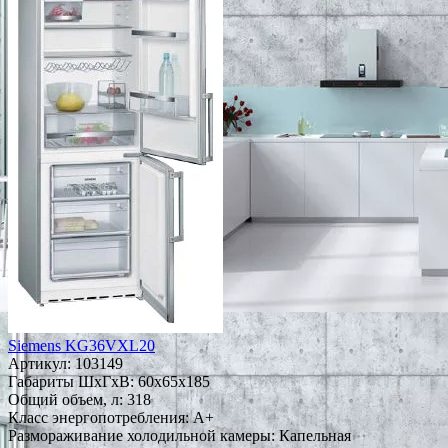
Siemens KG36VXL20
Артикул:
103149
Габариты ШxГxВ: 60x65x185
Общий объем, л: 318
Класс энергопотребления: A+
Размораживание холодильной камеры: Капельная