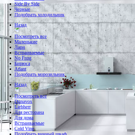
Side By Side
Черные
Подобрать холодильник
Назад
Посмотреть все
Маленькие
Лари
Встраиваемые
No Frost
Бирюса
Atlant
Подобрать морозильник
Назад
Посмотреть все
Dunavox
Liebherr
Для ресторана
Для дома
Встраиваемые
Cold Vine
Подобрать винный шкаф