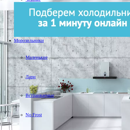
Морозильники
Маленькие
Лари
Встраиваемые
No Frost