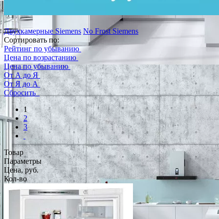
Двухкамерные Siemens
No Frost Siemens
Сортировать по:
Рейтинг по убыванию
Цена по возрастанию
Цена по убыванию
От А до Я
От Я до А
Сбросить
1
2
3
Товар
Параметры
Цена, руб.
Кол-во