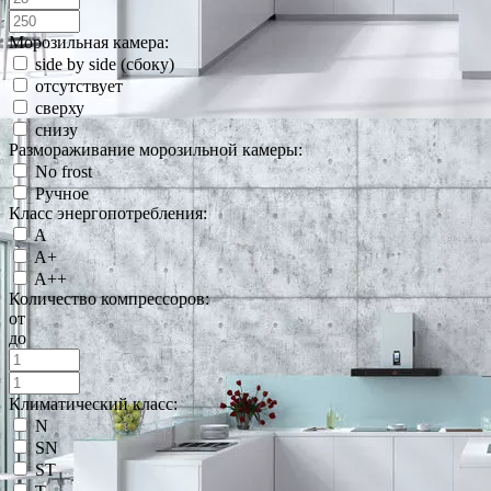
Морозильная камера:
side by side (сбоку)
отсутствует
сверху
снизу
Размораживание морозильной камеры:
No frost
Ручное
Класс энергопотребления:
A
A+
A++
Количество компрессоров:
от
до
Климатический класс:
N
SN
ST