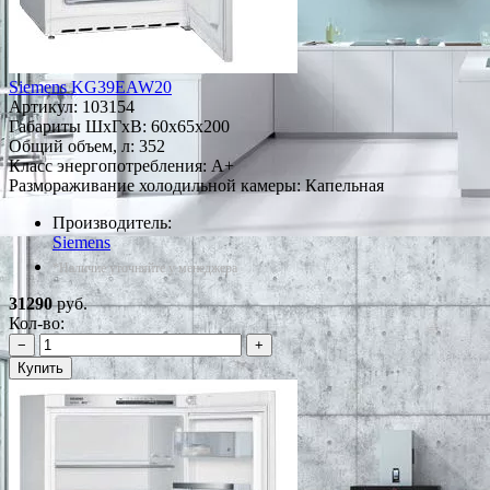
Siemens KG39EAW20
Артикул:
103154
Габариты ШxГxВ: 60x65x200
Общий объем, л: 352
Класс энергопотребления: A+
Размораживание холодильной камеры: Капельная
Производитель:
Siemens
*Наличие уточняйте у менеджера
31290
руб.
Кол-во:
−
+
Купить