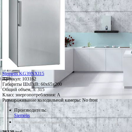
Siemens KG39NXI15
Артикул:
103162
Габариты ШxГxВ: 60x65x200
Общий объем, л: 315
Класс энергопотребления: A
Размораживание холодильной камеры: No frost
Производитель:
Siemens
*Наличие уточняйте у менеджера
36120
руб.