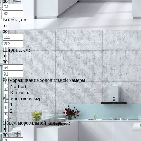
до
Высота, см:
от
до
Ширина, см:
от
до
Размораживание холодильной камеры:
No frost
Капельная
Количество камер:
1
2
3
Объем морозильной камеры, л:
от
до